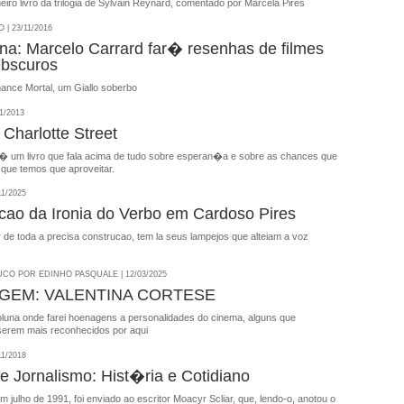
ro livro da trilogia de Sylvain Reynard, comentado por Marcela Pires
| 23/11/2016
na: Marcelo Carrard far� resenhas de filmes
Obscuros
mance Mortal, um Giallo soberbo
1/2013
 Charlotte Street
t � um livro que fala acima de tudo sobre esperan�a e sobre as chances que
 que temos que aproveitar.
11/2025
cao da Ironia do Verbo em Cardoso Pires
 de toda a precisa construcao, tem la seus lampejos que alteiam a voz
CO POR EDINHO PASQUALE | 12/03/2025
EM: VALENTINA CORTESE
luna onde farei hoenagens a personalidades do cinema, alguns que
serem mais reconhecidos por aqui
11/2018
 e Jornalismo: Hist�ria e Cotidiano
em julho de 1991, foi enviado ao escritor Moacyr Scliar, que, lendo-o, anotou o