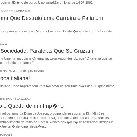
coluna ?Di�rio de bordo?, no jornal Zero Hora, de 14.07.1991
SSICOS | 08/10/2016
ima Que Destruiu uma Carreira e Faliu um
ador para o nosso time: Marcus Pacheco. Conhe�a a coluna Rebobinando
1/2012
Sociedade: Paralelas Que Se Cruzam
 o Cinema: na coluna Cinemania, Eron Fagundes diz que “O cinema que se
o social de seu tempo”
NS EWALD FILHO | 16/10/2018
oda italiana!
 italiano Dario Argento tem vers�o nova de seu filme cl�ssico Suspiria numa
E BRIDA | 15/12/2017
 e Queda de um Imp�rio
imeiros anos da Dinastia Joseon, o comandante supremo Kim Min-Jae
didamente por uma mulher mais nova, na medida em que enfrenta s�rios
fortalecimento do reino da Coreia. A nova paix�o ir� desencadear intrigas e
-Jae ter� de tomar decis�es...
/08/2014