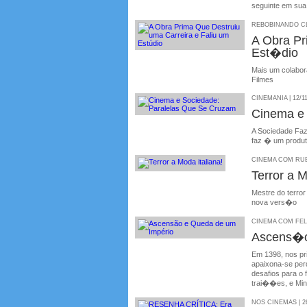
seguinte em sua 
REBOBINANDO CLÁ
A Obra Pr
Est�dio
Mais um colabor
Filmes
CINEMANIA | 12/1
Cinema e 
A Sociedade Faz
faz � um produt
CINEMA COM RUBE
Terror a M
Mestre do terror
nova vers�o
CINEMA COM FELIP
Ascens�o
Em 1398, nos pr
apaixona-se per
desafios para o 
trai��es, e Min
NOS CINEMAS | 26