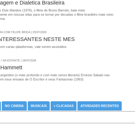
agem e Dialetica Brasileira
 Dois Maridos (1976), o filme de Bruno Barreto, bate meio
nte em nossas telas para se tornar por decadas o filme brasileiro mais visto
ema
A COM FELIPE BRIDA | 25/07/2026
INTERESSANTES NESTE MES
 em varias plataformas, vale serem assistidos
 NA ESTANTE | 19/07/2026
 Hammett
 argentino (o mais profundo e com mais senso literario) Ernesto Sabato nao
em seus ensaios de O Escritor e seus Fantasmas (1963)
NO CINEMA
MUSICAIS
+ CLICADAS
ATIVIDADES RECENTES