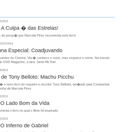
2/2013
: A Culpa � das Estrelas!
s do porqu� que Marcela Pires recomenda este livro!
2/07/2014
na Especial: Coadjuvando
antes do Cinema: Voc� conhece o rosto, mas esquece o nome. Na estreia
do DVD Magazine, a atriz Janet McTeer
4/2013
o de Tony Belloto: Machu Picchu
 o novo livro do roqueiro e escritor Tony Bellotto, lan�ado pela Companhia
enha de Marcela Pires.
2/2013
 O Lado Bom da Vida
enta o livro no qual o filme foi inspirado.
2/2013
O Inferno de Gabriel