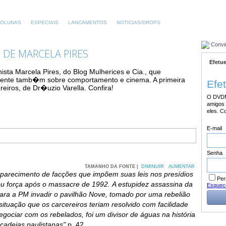
OLUNAS
ESPECIAIS
LANCAMENTOS
NOTICIAS/DROPS
Convi
 DE MARCELA PIRES
Efetue
sta Marcela Pires, do Blog Mulherices e Cia., que
lmente tamb�m sobre comportamento e cinema. A primeira
Efe
eiros, de Dr�uzio Varella. Confira!
O DVDM
amigos 
eles. C
E-mail
Senha
TAMANHO DA FONTE |
DIMINUIR
AUMENTAR
aparecimento de facções que impõem suas leis nos presídios
Per
ou força após o massacre de 1992. A estupidez assassina da
Esquec
ara a PM invadir o pavilhão Nove, tomado por uma rebelião
situação que os carcereiros teriam resolvido com facilidade
egociar com os rebelados,
foi um divisor de águas na história
cadeias paulistanas"
p. 42