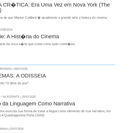
CR�TICA: Era Uma Vez em Nova York (The
)
a de que Marion Cotillard � atualmente a grande atriz e beleza do cinema
2/08/2014
e: A Hist�ria do Cinema
 parte da nova s�rie que conta como tudo come�ou!
RIANDO | 28/07/2026
EMAS: A ODISSEIA
onto "O filme do ano"
 NA ESTANTE | 25/07/2026
o da Linguagem Como Narrativa
ira executa sua forma de tratar a lingua como elemento de sua narrativa, em
 A Quadragesima Porta (1943)
NIA | 25/07/2026