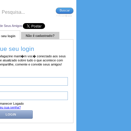
Buscar
>>Avan�ada
de Seus Amigos
Não é cadastrado?
 seu login
tue seu login
agazine mant�m voc� conectado aos seus
e atualizado sobre tudo o que acontece com
ompartilhe, comente e convide seus amigos!
manecer Logado
eu sua senha?
LOGIN