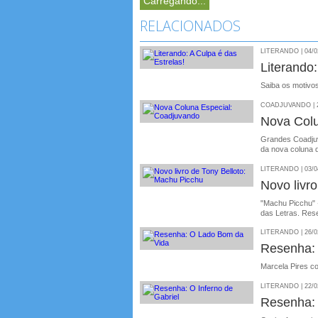
Carregando...
RELACIONADOS
LITERANDO | 04/0
Literando
Saiba os motivo
COADJUVANDO | 2
Nova Colu
Grandes Coadjuv
da nova coluna 
LITERANDO | 03/0
Novo livr
"Machu Picchu" �
das Letras. Res
LITERANDO | 26/0
Resenha:
Marcela Pires com
LITERANDO | 22/0
Resenha: 