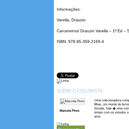
Informações:
Varella, Drauzio
Carcereiros/ Drauzio Varella – 1ª Ed –
ISBN: 978-85-359-2169-4
SOBRE O COLUNISTA:
Uma colecionadora comp
filhas, um monte de livr
Sociais, hoje � uma com
Marcela Pires
tempo com os estudos sob
ama