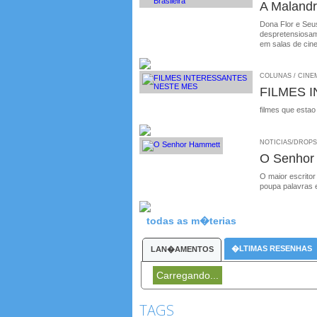
A Malandr
Dona Flor e Seus
despretensiosame
em salas de cin
COLUNAS / CINEM
FILMES 
filmes que estao
NOTICIAS/DROPS /
O Senhor
O maior escritor
poupa palavras 
todas as m�terias
�LTIMAS RESENHAS
LAN�AMENTOS
Carregando...
TAGS