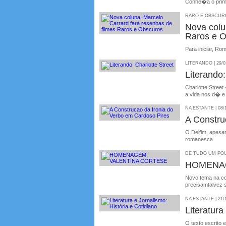
Conhe�a o primei
RARO E OBSCURO 
Nova colu
Raros e 
Para iniciar, Ro
LITERANDO | 29/0
Literando:
Charlotte Stree
a vida nos d� e
NA ESTANTE | 08/
A Constru
O Delfim, apesar
romanesca
DE TUDO UM POU
HOMENAG
Novo tema na co
precisamtalvez 
NA ESTANTE | 21/
Literatura
O texto escrito 