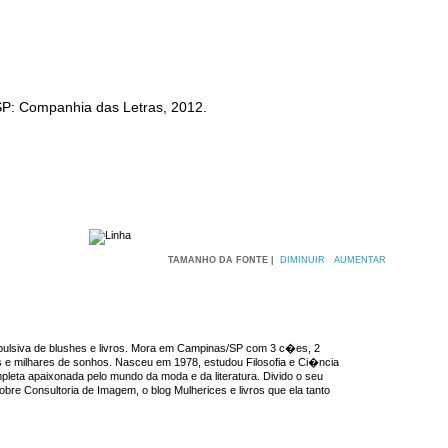
 SP: Companhia das Letras, 2012.
TAMANHO DA FONTE |
DIMINUIR
AUMENTAR
ulsiva de blushes e livros. Mora em Campinas/SP com 3 c�es, 2
os e milhares de sonhos. Nasceu em 1978, estudou Filosofia e Ci�ncia
pleta apaixonada pelo mundo da moda e da literatura. Divido o seu
re Consultoria de Imagem, o blog Mulherices e livros que ela tanto