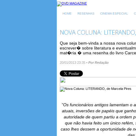
HOME
RESENHAS
CINEMA ESPECIAL
C
NOVA COLUNA: LITERANDO,
Que seja bem-vinda a nossa nova coluni
escrever� sobre literatura e eventua
mat�ria � uma resenha do livro Carcer
20/01/2013 23:35
•
Por Redação
“Os funcionários antigos lamentam o 
atuais, inversões de papéis que ganh
autoridade de quem partiu a ordem p
que não havia feito um único refém, 
caso lhes dessem a oportunidade de n
das 