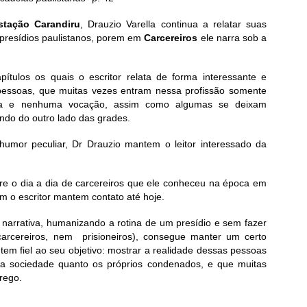
stação Carandiru
, Drauzio Varella continua a relatar suas
presídios paulistanos, porem em
Carcereiros
ele narra sob a
ítulos os quais o escritor relata de forma interessante e
s pessoas, que muitas vezes entram nessa profissão somente
eira e nenhuma vocação, assim como algumas se deixam
ndo do outro lado das grades.
umor peculiar, Dr Drauzio mantem o leitor interessado da
obre o dia a dia de carcereiros que ele conheceu na época em
m o escritor mantem contato até hoje.
 narrativa, humanizando a rotina de um presídio e sem fazer
arcereiros, nem prisioneiros), consegue manter um certo
em fiel ao seu objetivo: mostrar a realidade dessas pessoas
sa sociedade quanto os próprios condenados, e que muitas
rego.