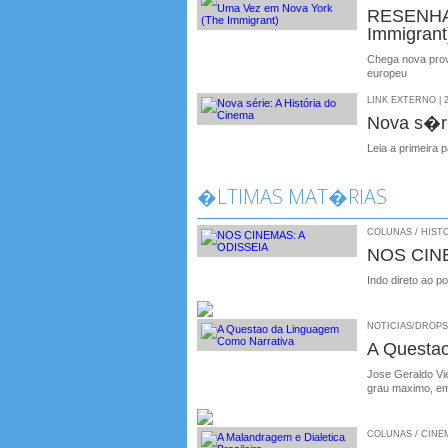
RESENHA 
Immigrant
Chega nova prov
europeu
LINK EXTERNO | 2
Nova s�ri
Leia a primeira
�LTIMAS MAT�RIAS
COLUNAS / HISTO
NOS CIN
Indo direto ao p
NOTICIAS/DROPS /
A Questa
Jose Geraldo Vie
grau maximo, em
COLUNAS / CINEMA