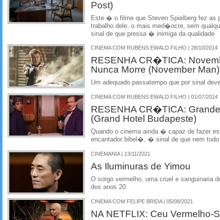
Post)
Este � o filme que Steven Spielberg fez as 
trabalho dele, o mais med�ocre, sem qualqu
sinal de que pressa � inimiga da qualidade
CINEMA COM RUBENS EWALD FILHO | 28/10/2014
RESENHA CR�TICA: Novemb
Nunca Morre (November Man)
Um adequado passatempo que por sinal dev
CINEMA COM RUBENS EWALD FILHO | 01/07/2014
RESENHA CR�TICA: Grande 
(Grand Hotel Budapeste)
Quando o cinema ainda � capaz de fazer es
encantador bibel�, � sinal de que nem tudo 
CINEMANIA | 13/11/2021
As Iluminuras de Yimou
O sorgo vermelho, uma cruel e sanguinaria d
dos anos 20
CINEMA COM FELIPE BRIDA | 05/08/2021
NA NETFLIX: Ceu Vermelho-S