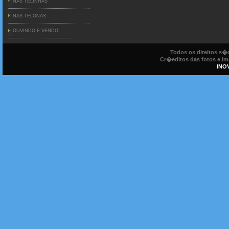
NAS TELINHAS
NAS TELONAS
OUVINDO E VENDO
Todos os direitos s
Cr�editos das fotos e ima
INO