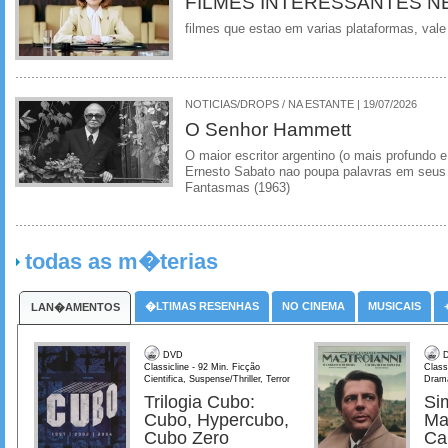
FILMES INTERESSANTES N
filmes que estao em varias plataformas, vale
NOTICIAS/DROPS / NA ESTANTE | 19/07/2026
O Senhor Hammett
O maior escritor argentino (o mais profundo e
Ernesto Sabato nao poupa palavras em seus 
Fantasmas (1963)
todas as m�terias
�LTIMAS RESENHAS
NO CINEMA
MUSICAIS
LAN�AMENTOS
DVD
D
Classicline - 92 Min. Ficção
Class
Cientifica, Suspense/Thriller, Terror
Dram
Trilogia Cubo:
Si
Cubo, Hypercubo,
Ma
Cubo Zero
Ca