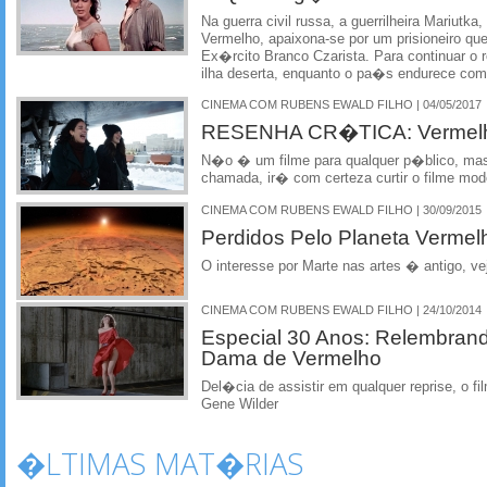
Na guerra civil russa, a guerrilheira Mariutk
Vermelho, apaixona-se por um prisioneiro que
Ex�rcito Branco Czarista. Para continuar o
ilha deserta, enquanto o pa�s endurece c
CINEMA COM RUBENS EWALD FILHO | 04/05/2017
RESENHA CR�TICA: Vermel
N�o � um filme para qualquer p�blico, mas
chamada, ir� com certeza curtir o filme mo
CINEMA COM RUBENS EWALD FILHO | 30/09/2015
Perdidos Pelo Planeta Vermel
O interesse por Marte nas artes � antigo, v
CINEMA COM RUBENS EWALD FILHO | 24/10/2014
Especial 30 Anos: Relembrand
Dama de Vermelho
Del�cia de assistir em qualquer reprise, o f
Gene Wilder
�LTIMAS MAT�RIAS