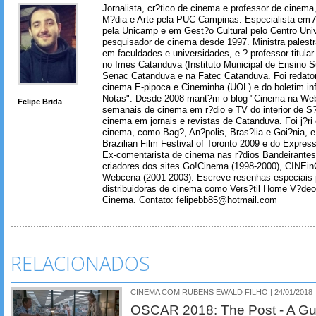
Jornalista, cr?tico de cinema e professor de cinem
M?dia e Arte pela PUC-Campinas. Especialista em A
pela Unicamp e em Gest?o Cultural pelo Centro Univ
pesquisador de cinema desde 1997. Ministra palest
em faculdades e universidades, e ? professor titul
no Imes Catanduva (Instituto Municipal de Ensino S
Senac Catanduva e na Fatec Catanduva. Foi redator
cinema E-pipoca e Cineminha (UOL) e do boletim in
Notas". Desde 2008 mant?m o blog "Cinema na Web
Felipe Brida
semanais de cinema em r?dio e TV do interior de S
cinema em jornais e revistas de Catanduva. Foi j?ri
cinema, como Bag?, An?polis, Bras?lia e Goi?nia, e 
Brazilian Film Festival of Toronto 2009 e do Express
Ex-comentarista de cinema nas r?dios Bandeirantes
criadores dos sites Go!Cinema (1998-2000), CINEin
Webcena (2001-2003). Escreve resenhas especiais p
distribuidoras de cinema como Vers?til Home V?deo
Cinema. Contato: felipebb85@hotmail.com
RELACIONADOS
CINEMA COM RUBENS EWALD FILHO | 24/01/2018
OSCAR 2018: The Post - A Gu