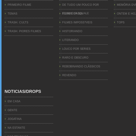
PRIMEIRO FILME
DE TUDO UM POUCO POR
MEMÓRIA D
EDINHO PASQUALE
TEMAS
FILMES DA BIA
ONTEM E HO
TRASH: CULTS
FILMES IMPOSS?VEIS
TOPS
TRASH: PIORES FILMES
HISTORIANDO
LITERANDO
LOUCO POR SERIES
RARO E OBSCURO
REBOBINANDO CLÁSSICOS
REVENDO
NOTICIAS/DROPS
EM CASA
GENTE
JOGATINA
NA ESTANTE