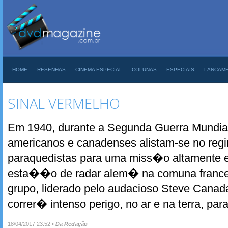
HOME
RESENHAS
CINEMA ESPECIAL
COLUNAS
ESPECIAIS
LANCAM
SINAL VERMELHO
Em 1940, durante a Segunda Guerra Mundial
americanos e canadenses alistam-se no regi
paraquedistas para uma miss�o altamente e
esta��o de radar alem� na comuna france
grupo, liderado pelo audacioso Steve Canad
correr� intenso perigo, no ar e na terra, par
18/04/2017 23:52
•
Da Redação