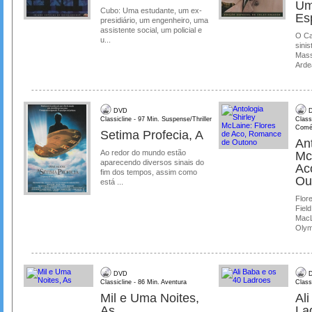
Um
Cubo: Uma estudante, um ex-
Es
presidiário, um engenheiro, uma
assistente social, um policial e
O Ca
u...
sinis
Mass
Ardea
DVD
D
Classicline - 97 Min. Suspense/Thriller
Class
Comé
Setima Profecia, A
Ant
Ao redor do mundo estão
Mc
aparecendo diversos sinais do
Ac
fim dos tempos, assim como
Ou
está ...
Flore
Field
MacL
Olymp
DVD
D
Classicline - 86 Min. Aventura
Class
Mil e Uma Noites,
Al
As
La