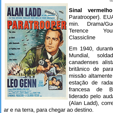
TA
Sinal vermel
Paratrooper). EUA
min. Drama/Gue
Terence Youn
Classicline
Em 1940, durant
Mundial, sold
canadenses alis
britânico de par
missão altamente
estação de rad
francesa de B
liderado pelo au
(Alan Ladd), corr
ar e na terra, para chegar ao destino.