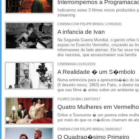
Interrompemos a Programaca
Indicamos estes 3 filmes novos produzidos pe
streaming
CINEMA COM FELIPE BRIDA | 17/05/2021
A infancia de Ivan
Na Segunda Guerra Mundial, o garoto orfao I
espiao no Exercito Vermelho, cruzando as lin
informaoees do lado alemao. Ele faz esse tr
dos nazistas, que assassinaram sua familia
CINEMANIA | 01/01/2019
A Realidade � um S�mbolo
Numa entrevista para a apresenta��o do l
(Il deserto rosso; 1963) em Paris, o diretor i
que seu filme � antes sobre um ambiente 
FILMES DA BIA | 18/07/2017
Quatro Mulheres em Vermelho
Gritos e Sussurros � um poema sobre mulh
por meio do que os m�dicos chamam de ataq
CINEMA COM FELIPE BRIDA | 29/05/2017
O Quadrag�simo Primeiro