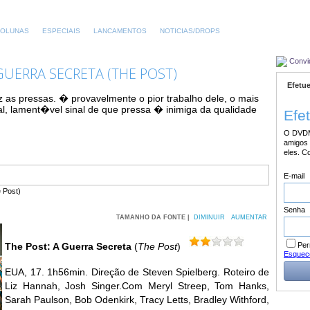
OLUNAS
ESPECIAIS
LANCAMENTOS
NOTICIAS/DROPS
Convi
 GUERRA SECRETA (THE POST)
Efetue
z as pressas. � provavelmente o pior trabalho dele, o mais
, lament�vel sinal de que pressa � inimiga da qualidade
Efe
O DVDM
amigos 
eles. C
E-mail
Senha
TAMANHO DA FONTE |
DIMINUIR
AUMENTAR
Per
The Post: A Guerra Secreta
(
The Post
)
Esquec
EUA, 17. 1h56min. Direção de Steven Spielberg. Roteiro de
Liz Hannah, Josh Singer.Com Meryl Streep, Tom Hanks,
Sarah Paulson, Bob Odenkirk, Tracy Letts, Bradley Withford,