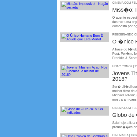
CINEMA COM FELIP
Miss�o: 
O agente especi
destruir uma or
composta por ag
REBOBINANDO CLÁ
O �nico 
A frase do t�tul
Post. Por�m, foi
Franklin J. Scha
HEIN? COMO? | 23
Jovens T
2018?
Ser� dif�cil qu
melhor filme de
Michael Jelleni
mostraram cansa
CINEMA COM FELIP
Globo de 
Saiu hoje a list
premia��es do c
CINEMANIA | 13/0