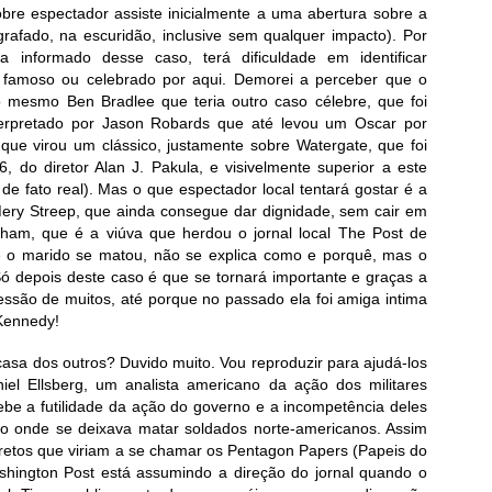
obre espectador assiste inicialmente a uma abertura sobre a
rafado, na escuridão, inclusive sem qualquer impacto). Por
 informado desse caso, terá dificuldade em identificar
famoso ou celebrado por aqui. Demorei a perceber que o
 mesmo Ben Bradlee que teria outro caso célebre, que foi
rpretado por Jason Robards que até levou um Oscar por
 que virou um clássico, justamente sobre Watergate, que foi
76, do diretor Alan J. Pakula, e visivelmente superior a este
de fato real). Mas o que espectador local tentará gostar é a
Mery Streep, que ainda consegue dar dignidade, sem cair em
ham, que é a viúva que herdou o jornal local The Post de
e o marido se matou, não se explica como e porquê, mas o
Só depois deste caso é que se tornará importante e graças a
ssão de muitos, até porque no passado ela foi amiga intima
 Kennedy!
asa dos outros? Duvido muito. Vou reproduzir para ajudá-los
el Ellsberg, um analista americano da ação dos militares
be a futilidade da ação do governo e a incompetência deles
ico onde se deixava matar soldados norte-americanos. Assim
retos que viriam a se chamar os Pentagon Papers (Papeis do
shington Post está assumindo a direção do jornal quando o