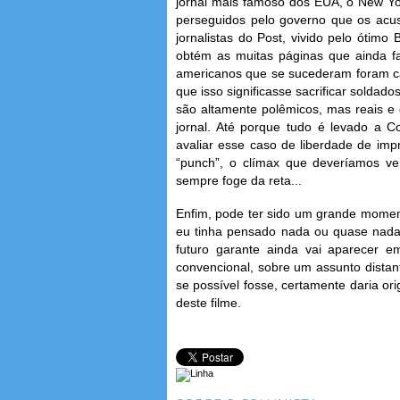
jornal mais famoso dos EUA, o New Yo
perseguidos pelo governo que os acus
jornalistas do Post, vivido pelo ótim
obtém as muitas páginas que ainda f
americanos que se sucederam foram c
que isso significasse sacrificar soldad
são altamente polêmicos, mas reais e c
jornal. Até porque tudo é levado a 
avaliar esse caso de liberdade de im
“punch”, o clímax que deveríamos ve
sempre foge da reta...
Enfim, pode ter sido um grande momen
eu tinha pensado nada ou quase nada
futuro garante ainda vai aparecer e
convencional, sobre um assunto distant
se possível fosse, certamente daria o
deste filme.