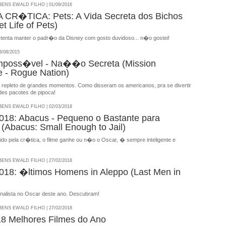
NS EWALD FILHO | 01/09/2016
CR�TICA: Pets: A Vida Secreta dos Bichos
t Life of Pets)
nta manter o padr�o da Disney com gosto duvidoso... n�o gostei!
/08/2015
Imposs�vel - Na��o Secreta (Mission
e - Rogue Nation)
 repleto de grandes momentos. Como disseram os americanos, pra se divertir
des pacotes de pipoca!
NS EWALD FILHO | 02/03/2018
18: Abacus - Pequeno o Bastante para
(Abacus: Small Enough to Jail)
do pela cr�tica, o filme ganhe ou n�o o Oscar, � sempre inteligente e
NS EWALD FILHO | 27/02/2018
8: �ltimos Homens in Aleppo (Last Men in
nalista no Oscar deste ano. Descubram!
NS EWALD FILHO | 27/02/2018
8 Melhores Filmes do Ano