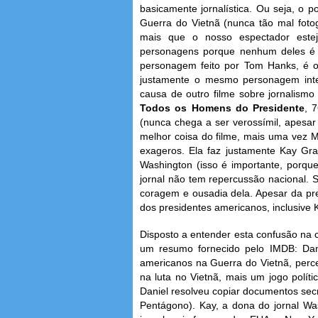
basicamente jornalística. Ou seja, o p
Guerra do Vietnã (nunca tão mal fotog
mais que o nosso espectador esteja
personagens porque nenhum deles é 
personagem feito por Tom Hanks, é o
justamente o mesmo personagem inte
causa de outro filme sobre jornalismo
Todos os Homens do Presidente
, 
(nunca chega a ser verossímil, apesar 
melhor coisa do filme, mais uma vez 
exageros. Ela faz justamente Kay Gra
Washington (isso é importante, porqu
jornal não tem repercussão nacional. 
coragem e ousadia dela. Apesar da pre
dos presidentes americanos, inclusive
Disposto a entender esta confusão na c
um resumo fornecido pelo IMDB: Dani
americanos na Guerra do Vietnã, perce
na luta no Vietnã, mais um jogo polít
Daniel resolveu copiar documentos sec
Pentágono). Kay, a dona do jornal Wa