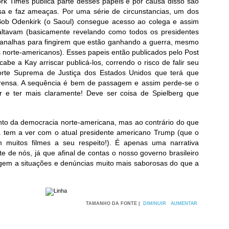
rk Times publica parte desses papéis e por causa disso são
a e faz ameaças. Por uma série de circunstancias, um dos
o Bob Odenkirk (o Saoul) consegue acesso ao colega e assim
altavam (basicamente revelando como todos os presidentes
analhas para fingirem que estão ganhando a guerra, mesmo
os norte-americanos). Esses papeis então publicados pelo Post
abe a Kay arriscar publicá-los, correndo o risco de falir seu
Corte Suprema de Justiça dos Estados Unidos que terá que
prensa. A sequência é bem de passagem e assim perde-se o
r e ter mais claramente! Deve ser coisa de Spielberg que
to da democracia norte-americana, mas ao contrário do que
 tem a ver com o atual presidente americano Trump (que o
m muitos filmes a seu respeito!). É apenas uma narrativa
e de nós, já que afinal de contas o nosso governo brasileiro
rigem a situações e denúncias muito mais saborosas do que a
TAMANHO DA FONTE |
DIMINUIR
AUMENTAR