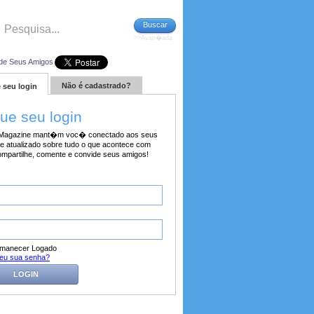
Buscar
>>Avan�ada
de Seus Amigos
Não é cadastrado?
 seu login
tue seu login
agazine mant�m voc� conectado aos seus
e atualizado sobre tudo o que acontece com
ompartilhe, comente e convide seus amigos!
manecer Logado
eu sua senha?
LOGIN