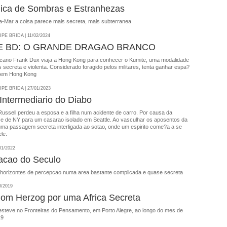
ica de Sombras e Estranhezas
a-Mar a coisa parece mais secreta, mais subterranea
E BRIDA | 11/02/2024
E BD: O GRANDE DRAGAO BRANCO
cano Frank Dux viaja a Hong Kong para conhecer o Kumite, uma modalidade
s secreta e violenta. Considerado foragido pelos militares, tenta ganhar espa?
r em Hong Kong
E BRIDA | 27/01/2023
ntermediario do Diabo
ussell perdeu a esposa e a filha num acidente de carro. Por causa da
se de NY para um casarao isolado em Seattle. Ao vasculhar os aposentos da
uma passagem secreta interligada ao sotao, onde um espirito come?a a se
le.
01/2022
acao do Seculo
 horizontes de percepcao numa area bastante complicada e quase secreta
0/2019
om Herzog por uma Africa Secreta
steve no Fronteiras do Pensamento, em Porto Alegre, ao longo do mes de
19