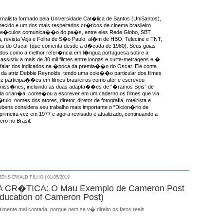
rnalista formado pela Universidade Cat�lica de Santos (UniSantos),
ecido e um dos mais respeitados cr�ticos de cinema brasileiro.
ve�culos comunica��o do pa�s, entre eles Rede Globo, SBT,
, revista Veja e Folha de S�o Paulo, al�m de HBO, Telecine e TNT,
as do Oscar (que comenta desde a d�cada de 1980). Seus guias
idos como a melhor refer�ncia em l�ngua portuguesa sobre a
ssistiu a mais de 30 mil filmes entre longas e curta-metragens e �
 falar dos indicados na �poca da premia��o do Oscar. Ele conta
da atriz Debbie Reynolds, tendo uma cole��o particular dos filmes
ez participa��es em filmes brasileiros como ator e escreveu
miniss�ries, incluindo as duas adapta��es de “�ramos Seis” de
a crian�a, come�ou a escrever em um caderno os filmes que via.
ulo, nomes dos atores, diretor, diretor de fotografia, roteirista e
ens considera seu trabalho mais importante o “Dicion�rio de
 primeira vez em 1977 e agora revisado e atualizado, continuando a
ro no Brasil.
NS EWALD FILHO | 01/05/2019
CR�TICA: O Mau Exemplo de Cameron Post
ducation of Cameron Post)
almente mal contada, porque nem se v� direito os fatos reais