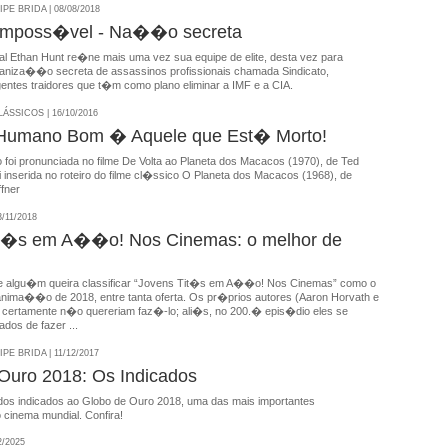
E BRIDA | 08/08/2018
Imposs�vel - Na��o secreta
al Ethan Hunt re�ne mais uma vez sua equipe de elite, desta vez para
ganiza��o secreta de assassinos profissionais chamada Sindicato,
entes traidores que t�m como plano eliminar a IMF e a CIA.
SSICOS | 16/10/2016
Humano Bom � Aquele que Est� Morto!
o foi pronunciada no filme De Volta ao Planeta dos Macacos (1970), de Ted
 inserida no roteiro do filme cl�ssico O Planeta dos Macacos (1968), de
ffner
/11/2018
it�s em A��o! Nos Cinemas: o melhor de
e algu�m queira classificar “Jovens Tit�s em A��o! Nos Cinemas” como o
 anima��o de 2018, entre tanta oferta. Os pr�prios autores (Aaron Horvath e
c) certamente n�o quereriam faz�-lo; ali�s, no 200.� epis�dio eles se
dos de fazer ...
E BRIDA | 11/12/2017
Ouro 2018: Os Indicados
a dos indicados ao Globo de Ouro 2018, uma das mais importantes
inema mundial. Confira!
2/2025