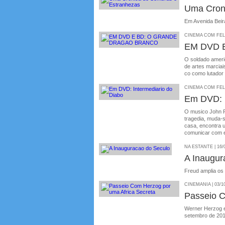
Uma Cron
Em Avenida Beir
CINEMA COM FELIP
EM DVD 
O soldado ameri
de artes marciai
co como lutado
CINEMA COM FELIP
Em DVD: I
O musico John R
tragedia, muda-
casa, encontra 
comunicar com e
NA ESTANTE | 16/
A Inaugur
Freud amplia os
CINEMANIA | 03/1
Passeio C
Werner Herzog e
setembro de 20