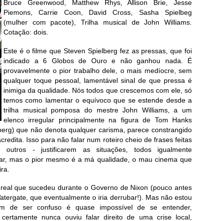
Bruce Greenwood, Matthew Rhys, Allison Brie, Jesse
Piemons, Carrie Coon, David Cross, Sasha Spielbeg
(mulher com pacote), Trilha musical de John Williams.
Cotação: dois.
Este é o filme que Steven Spielberg fez as pressas, que foi
indicado a 6 Globos de Ouro e não ganhou nada. É
provavelmente o pior trabalho dele, o mais medíocre, sem
qualquer toque pessoal, lamentável sinal de que pressa é
inimiga da qualidade. Nós todos que crescemos com ele, só
temos como lamentar o equívoco que se estende desde a
trilha musical pomposa do mestre John Williams, a um
elenco irregular principalmente na figura de Tom Hanks
lberg) que não denota qualquer carisma, parece constrangido
dita. Isso para não falar num roteiro cheio de frases feitas
outros - justificarem as situações, todos igualmente
mar, mas o pior mesmo é a má qualidade, o mau cinema que
ira.
o real que sucedeu durante o Governo de Nixon (pouco antes
atergate, que eventualmente o iria derrubar!). Mas não estou
ém de ser confuso é quase impossível de se entender,
 certamente nunca ouviu falar direito de uma crise local,