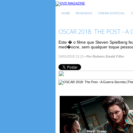
HOME
RESENHAS
CINEMA ESPECIAL
C
OSCAR 2018: THE POST - A
Este � o filme que Steven Spielberg fe
med�ocre, sem qualquer toque pessoal
24/01/2018 13:13
•
Por Rubens Ewald Filho