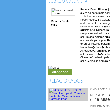
SOBRE O COLUNISTA:
Rubens Ewald Filho � jo
al�m de ser o mais conh
Trabalhou nos maiores 
Rede Record, TV Cultura
Rubens Ewald
onde comenta as entreg
Filho
impressos anuais s�o t
s�tima arte. Rubens j� a
sempre requisitado para
ser um dos maiores f�s 
em que ela participou. F
diversos roteiros para 
Maria Jos� Dupr�. Aind
Ali, colocava, al�m do t�t
outras informa��es. Rub
Cineastas”, editado pela
ser o �nico de seu g�ne
Carregando...
RELACIONADOS
CINEMA COM RUBE
RESENHA 
(The Mise
A hist�ria � tot