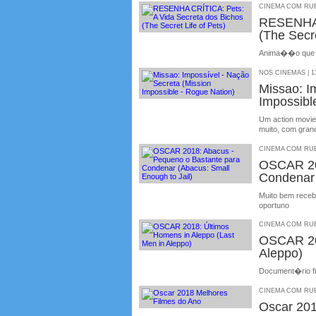
CINEMA COM RUBE
RESENHA 
(The Secre
Anima��o que te
NOS CINEMAS | 13
Missao: 
Impossibl
Um action movie
muito, com gran
CINEMA COM RUBE
OSCAR 20
Condenar 
Muito bem recebi
oportuno
CINEMA COM RUBE
OSCAR 201
Aleppo)
Document�rio fi
CINEMA COM RUBE
Oscar 201