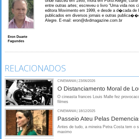
onde nasceu em 1955; mora em Porto Alegre; curte m
entre outras artes; escreveu o livro “Uma vida nos 
editora Movimento em 1999, e desde a d�cada de 
publicados em diversos jornais e outras publica�
Alegre. E-mail: eron@dvdmagazine.com.br
Eron Duarte
Fagundes
RELACIONADOS
CINEMANIA | 23/06/2026
O Distanciamento Moral de Lo
O cineasta frances Louis Malle fez provocac
filmes
CINEMANIA | 18/12/2025
Passeio Ateu Pelas Demencias
Antes de tudo, a mineira Petra Costa tem o 
maximo