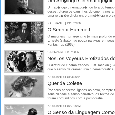
Um Ap�logo Cinematogr�fico
Um ap�logo cinematogr�fico fora do tempo
desestruturou os caminhos do cinema nos an
uma rela��o direta entre a met�fora e o si
NA ESTANTE | 19/07/2026
O Senhor Hammett
O maior escritor argentino (o mais profundo e
Ernesto Sabato nao poupa palavras em seus 
Fantasmas (1963)
CINEMANIA | 14/07/2025
Nos, os Voyeurs Erotizados d
O diretor de cinema frances Just Jaeckin (19
que o senso da dramaturgia cinematografica
NA ESTANTE | 18/08/2024
Querida Colette
Por seus aspectos ligados ao sexo, sempre 
sensibilidade e senso narrativo, os textos de C
foram confundidos com a pornografia
NA ESTANTE | 15/07/2022
O Senso da Linguagem Como 