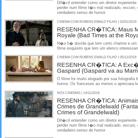
Dif�cil entender como um diretor experient
perder num filme t�o mal realizado, escuro
verdadeiro senso de humor
CINEMA COM RUBENS EWALD FILHO | 02/01/2019
RESENHA CR�TICA: Maus Mo
Royale (Bad Times at the Roya
N�o h� duvida que tem certo charme e um v
filme esquisito que tem um elenco interessa
CINEMA COM RUBENS EWALD FILHO | 05/12/2018
RESENHA CR�TICA: A Exc�n
Gaspard (Gaspard va au Marr
O filme foi muito elogiado por sua fotografia 
humor. Os franceses ao menos o apreciara b
NOS CINEMAS | 14/11/2018
RESENHA CR�TICA: Animais 
Crimes de Grandelwald (Fanta
Crimes of Grandelwald)
Dif�cil entender como um diretor experient
perder num filme t�o mal realizado, escuro
verdadeiro senso de humor