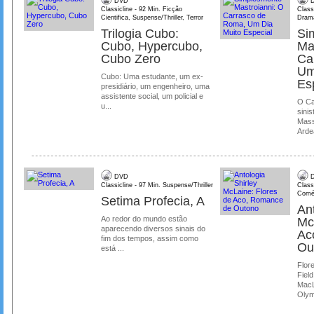
DVD
D
Classicline - 92 Min. Ficção
Class
Cientifica, Suspense/Thriller, Terror
Dram
Trilogia Cubo:
Si
Cubo, Hypercubo,
Ma
Cubo Zero
Ca
Um
Cubo: Uma estudante, um ex-
Es
presidiário, um engenheiro, uma
assistente social, um policial e
O Ca
u...
sinis
Mass
Ardea
DVD
D
Classicline - 97 Min. Suspense/Thriller
Class
Comé
Setima Profecia, A
Ant
Ao redor do mundo estão
Mc
aparecendo diversos sinais do
Ac
fim dos tempos, assim como
Ou
está ...
Flore
Field
MacL
Olymp