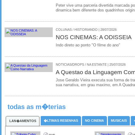
Peter vive uma parceria divertida marcada 
dinamica bem diferente dos quadrinhos origin
COLUNAS / HISTORIANDO | 28/07/2026
NOS CINEMAS: A ODISSEIA
Indo direto ao ponto "O filme do ano"
NOTICIAS/DROPS / NA ESTANTE | 25/07/2026
A Questao da Linguagem Como
Jose Geraldo Vieira executa sua forma de tr
sua narrativa, em grau maximo, em A Quadra
todas as m�terias
�LTIMAS RESENHAS
NO CINEMA
MUSICAIS
LAN�AMENTOS