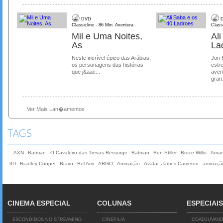
DVD
D
Classicline - 86 Min. Aventura
Class
Mil e Uma Noites,
Al
As
La
Neste incrível épico das Arábias,
Jon 
os personagens das histórias
estre
que j&aac...
aven
gran.
Ver Mais Lan�amentos
TAGS
AXN
Batman - O Cavaleiro das Trevas Ressurge
Batman
Ben Stiller
Bruce Willis
Aman
3D
Bradley Cooper
Bravo
Bel Ami
ARGO
Animação
Avatar, James Cameron
animaçã
CINEMA ESPECIAL
COLUNAS
ESPECIAIS
ESCONDIDOS NO STREAMING
CINEFILIA
COADJUVAN