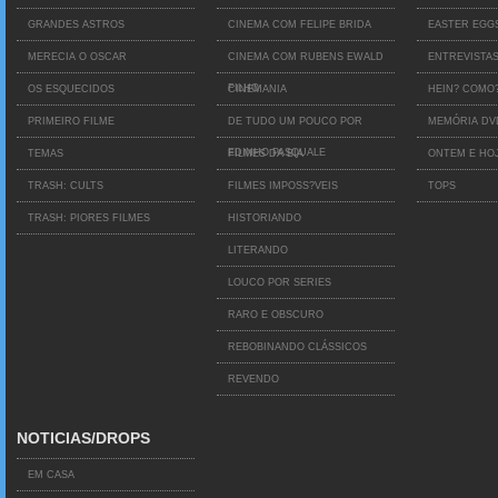
GRANDES ASTROS
CINEMA COM FELIPE BRIDA
EASTER EGG
MERECIA O OSCAR
CINEMA COM RUBENS EWALD
ENTREVISTA
FILHO
OS ESQUECIDOS
CINEMANIA
HEIN? COMO
PRIMEIRO FILME
DE TUDO UM POUCO POR
MEMÓRIA D
EDINHO PASQUALE
TEMAS
FILMES DA BIA
ONTEM E HO
TRASH: CULTS
FILMES IMPOSS?VEIS
TOPS
TRASH: PIORES FILMES
HISTORIANDO
LITERANDO
LOUCO POR SERIES
RARO E OBSCURO
REBOBINANDO CLÁSSICOS
REVENDO
NOTICIAS/DROPS
EM CASA