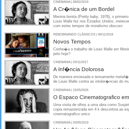
CINEMANIA | 08/02/2019
A Cr�nica de um Bordel
Menina bonita (Pretty baby; 1978), o primeir
Louis Malle fez nos Estados Unidos, merece
com estes tempos de moralismo obscuro
REBOBINANDO CLÁSSICOS | 09/11/2018
Novos Tempos
Conhe�a o trabalho de Louis Malle em Meni
jeito hoje?
CINEMANIA | 03/11/2017
A Inf�ncia Dolorosa
De maneira enviesada e tensamente metaf�s
de Louis Malle contra as intoler�ncias do m
CINEMANIA | 15/05/2026
O Espaco Cinematografico em
Uma visita de olhos a uma obra como Suspiri
copia remasterizada em 4 k descortina ao e
cinematografico unico
CINEMANIA | 03/05/2019