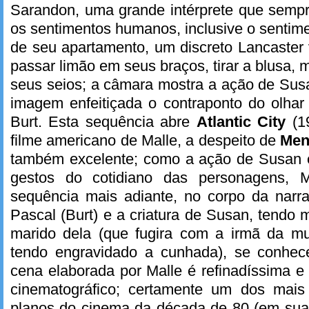
Sarandon, uma grande intérprete que sempr
os sentimentos humanos, inclusive o sentime
de seu apartamento, um discreto Lancaste
passar limão em seus braços, tirar a blusa,
seus seios; a câmara mostra a ação de Sus
imagem enfeitiçada o contraponto do olhar
Burt. Esta sequência abre
Atlantic City
(1
filme americano de Malle, a despeito de
Men
também excelente; como a ação de Susan e
gestos do cotidiano das personagens, Ma
sequência mais adiante, no corpo da narra
Pascal (Burt) e a criatura de Susan, tendo 
marido dela (que fugira com a irmã da mu
tendo engravidado a cunhada), se conhec
cena elaborada por Malle é refinadíssima 
cinematográfico; certamente um dos mais
planos do cinema da década de 80 (em sua 