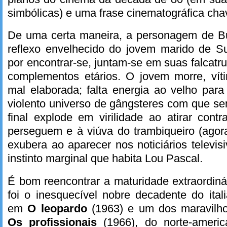
simbólicas) e uma frase cinematográfica ch
De uma certa maneira, a personagem de B
reflexo envelhecido do jovem marido de 
por encontrar-se, juntam-se em suas falcat
complementos etários. O jovem morre, vít
mal elaborada; falta energia ao velho para
violento universo de gângsteres com que s
final explode em virilidade ao atirar con
perseguem e à viúva do trambiqueiro (agor
exubera ao aparecer nos noticiários televis
instinto marginal que habita Lou Pascal.
É bom reencontrar a maturidade extraordiná
foi o inesquecível nobre decadente do ital
em
O leopardo
(1963) e um dos maravilho
Os profissionais
(1966), do norte-ameri