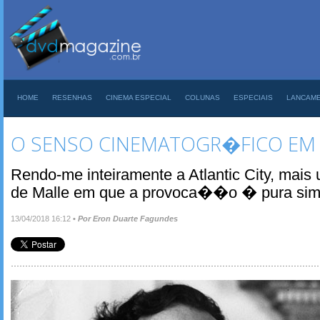
HOME
RESENHAS
CINEMA ESPECIAL
COLUNAS
ESPECIAIS
LANCAM
O SENSO CINEMATOGR�FICO EM
Rendo-me inteiramente a Atlantic City, mais
de Malle em que a provoca��o � pura simp
13/04/2018 16:12
•
Por Eron Duarte Fagundes