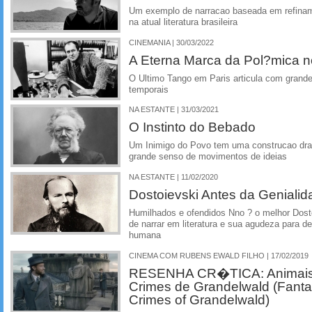
Um exemplo de narracao baseada em refiname
na atual literatura brasileira
CINEMANIA | 30/03/2022
A Eterna Marca da Pol?mica n
O Ultimo Tango em Paris articula com grand
temporais
NA ESTANTE | 31/03/2021
O Instinto do Bebado
Um Inimigo do Povo tem uma construcao dra
grande senso de movimentos de ideias
NA ESTANTE | 11/02/2020
Dostoievski Antes da Genialid
Humilhados e ofendidos Nno ? o melhor Dost
de narrar em literatura e sua agudeza para d
humana
CINEMA COM RUBENS EWALD FILHO | 17/02/2019
RESENHA CR�TICA: Animais 
Crimes de Grandelwald (Fanta
Crimes of Grandelwald)