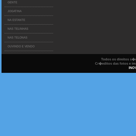
GENTE
JOGATINA
NA ESTANTE
NAS TELINHAS
NAS TELONAS
OUVINDO E VENDO
Todos os direitos s
Cr�editos das fotos e ima
INO