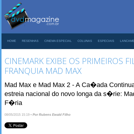
HOME
RESENHAS
CINEMA ESPECIAL
COLUNAS
ESPECIAIS
LANCAM
CINEMARK EXIBE OS PRIMEIROS F
FRANQUIA MAD MAX
Mad Max e Mad Max 2 - A Ca�ada Continua
estreia nacional do novo longa da s�rie: M
F�ria
08/05/2015 15:19
•
Por Rubens Ewald Filho