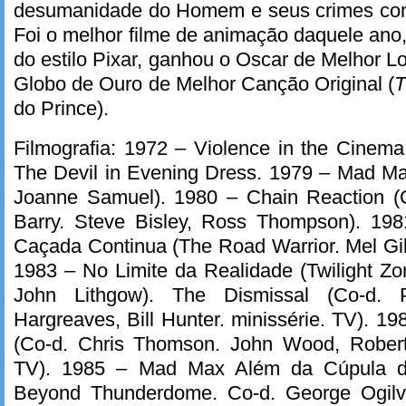
desumanidade do Homem e seus crimes con
Foi o melhor filme de animação daquele ano,
do estilo Pixar, ganhou o Oscar de Melhor 
Globo de Ouro de Melhor Canção Original (
T
do Prince).
Filmografia: 1972 – Violence in the Cinema
The Devil in Evening Dress. 1979 – Mad Ma
Joanne Samuel). 1980 – Chain Reaction (
Barry. Steve Bisley, Ross Thompson). 19
Caçada Continua (The Road Warrior. Mel Gi
1983 – No Limite da Realidade (Twilight Zo
John Lithgow). The Dismissal (Co-d. P
Hargreaves, Bill Hunter. minissérie. TV). 1
(Co-d. Chris Thomson. John Wood, Robert
TV). 1985 – Mad Max Além da Cúpula 
Beyond Thunderdome. Co-d. George Ogilvi