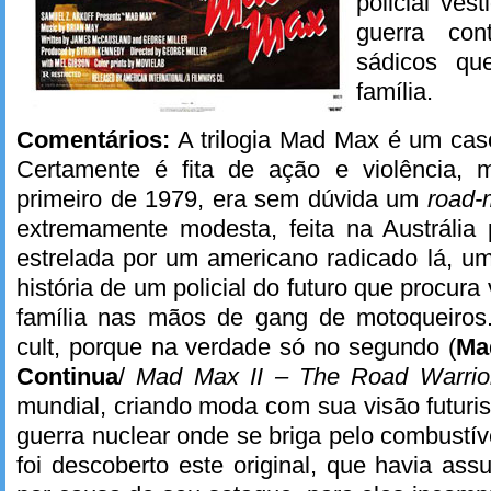
policial ves
guerra con
sádicos qu
família.
Comentários:
A trilogia Mad Max é um caso d
Certamente é fita de ação e violência, 
primeiro de 1979, era sem dúvida um
road-
extremamente modesta, feita na Austrália
estrelada por um americano radicado lá, u
história de um policial do futuro que procura
família nas mãos de gang de motoqueiros
cult, porque na verdade só no segundo (
Ma
Continua
/
Mad Max II – The Road Warrio
mundial, criando moda com sua visão futur
guerra nuclear onde se briga pelo combustív
foi descoberto este original, que havia as