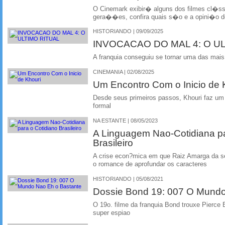
O Cinemark exibir� alguns dos filmes cl�ss
gera��es, confira quais s�o e a opini�o d
HISTORIANDO | 09/09/2025
INVOCACAO DO MAL 4: O U
A franquia conseguiu se tornar uma das mai
CINEMANIA | 02/08/2025
Um Encontro Com o Inicio de 
Desde seus primeiros passos, Khouri faz u
formal
NA ESTANTE | 08/05/2023
A Linguagem Nao-Cotidiana pa
Brasileiro
A crise econ?mica em que Raiz Amarga da s
o romance de aprofundar os caracteres
HISTORIANDO | 05/08/2021
Dossie Bond 19: 007 O Mundo
O 19o. filme da franquia Bond trouxe Pierce
super espiao