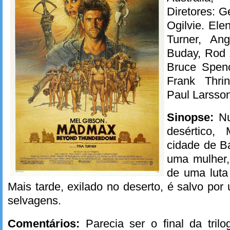
Diretores: G
Ogilvie. Ele
Turner, Ang
Buday, Rod 
Bruce Spen
Frank Thrin
Paul Larsson
Sinopse:
Nu
desértico
cidade de Ba
uma mulher,
de uma luta
Mais tarde, exilado no deserto, é salvo por
selvagens.
Comentários:
Parecia ser o final da trilo