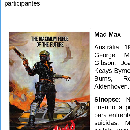
participantes.
Mad Max
Austrália, 1
George Mi
Gibson, Jo
Keays-Byrne
Burns, R
Aldenhoven.
Sinopse:
Nu
quando a po
para enfrent
suicidas, 