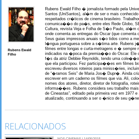
Rubens Ewald Filho � jornalista formado pela Univ
Santos (UniSantos), al�m de ser o mais conhecido
respeitados cr�ticos de cinema brasileiro. Trabal
comunica��o do pa�s, entre eles Rede Globo, S
Cultura, revista Veja e Folha de S�o Paulo, al�m 
onde comenta as entregas do Oscar (que comenta 
Seus guias impressos anuais s�o tidos como a me
l�ngua portuguesa sobre a s�tima arte. Rubens j� 
filmes entre longas e curta-metragens e � sempre re
Rubens Ewald
indicados na �poca da premia��o do Oscar. Ele c
Filho
f�s da atriz Debbie Reynolds, tendo uma cole��o 
que ela participou. Fez participa��es em filmes br
escreveu diversos roteiros para miniss�ries, incl
de “�ramos Seis” de Maria Jos� Dupr�. Ainda c
escrever em um caderno os filmes que via. Ali, col
nomes dos atores, diretor, diretor de fotografia, rotei
informa��es. Rubens considera seu trabalho mais 
de Cineastas”, editado pela primeira vez em 1977 e 
atualizado, continuando a ser o �nico de seu g�ner
RELACIONADOS
NOS CINEMAS | 14/05/2015