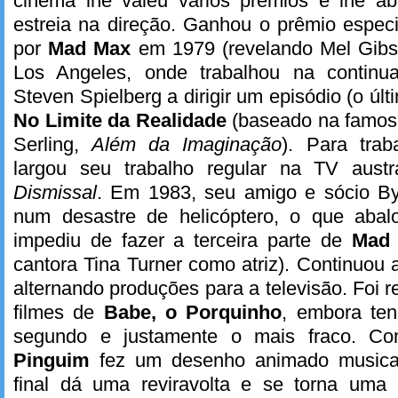
cinema lhe valeu vários prêmios e lhe ab
estreia na direção. Ganhou o prêmio especi
por
Mad Max
em 1979 (revelando Mel Gibs
Los Angeles, onde trabalhou na continu
Steven Spielberg a dirigir um episódio (o últ
No Limite da Realidade
(baseado na famos
Serling,
Além da Imaginação
). Para tra
largou seu trabalho regular na TV aust
Dismissal
. Em 1983, seu amigo e sócio B
num desastre de helicóptero, o que abal
impediu de fazer a terceira parte de
Mad
cantora Tina Turner como atriz). Continuou 
alternando produções para a televisão. Foi 
filmes de
Babe, o Porquinho
, embora ten
segundo e justamente o mais fraco. 
Pinguim
fez um desenho animado musical
final dá uma reviravolta e se torna uma