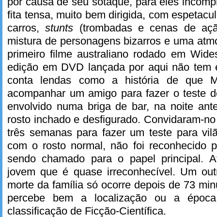
por causa de seu sotaque, para eles incom
fita tensa, muito bem dirigida, com espetac
carros,
stunts
(trombadas e cenas de açã
mistura de personagens bizarros e uma atmo
primeiro filme australiano rodado em Wide
edição em DVD lançada por aqui não tem e
conta lendas como a história de que M
acompanhar um amigo para fazer o teste do
envolvido numa briga de bar, na noite ant
rosto inchado e desfigurado. Convidaram-no 
três semanas para fazer um teste para vil
com o rosto normal, não foi reconhecido 
sendo chamado para o papel principal. A
jovem que é quase irreconhecível. Um outr
morte da família só ocorre depois de 73 m
percebe bem a localização ou a époc
classificação de Ficção-Científica.