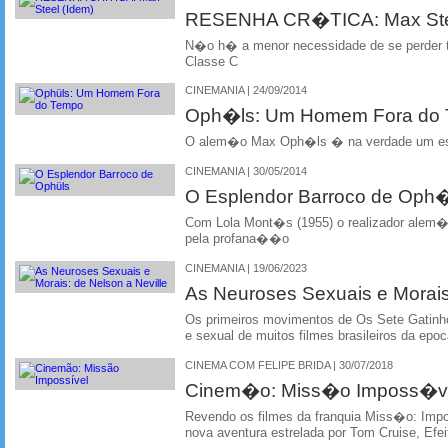
RESENHA CR�TICA: Max Stee
N�o h� a menor necessidade de se perder
Classe C
CINEMANIA | 24/09/2014
Oph�ls: Um Homem Fora do
O alem�o Max Oph�ls � na verdade um esp
CINEMANIA | 30/05/2014
O Esplendor Barroco de Oph
Com Lola Mont�s (1955) o realizador alem
pela profana��o
CINEMANIA | 19/06/2023
As Neuroses Sexuais e Morais:
Os primeiros movimentos de Os Sete Gatinho
e sexual de muitos filmes brasileiros da epo
CINEMA COM FELIPE BRIDA | 30/07/2018
Cinem�o: Miss�o Imposs�v
Revendo os filmes da franquia Miss�o: Impo
nova aventura estrelada por Tom Cruise, Efei