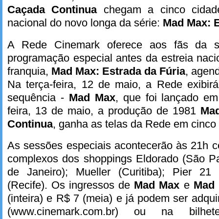
Caçada Continua
chegam a cinco cidade
nacional do novo longa da série:
Mad Max: E
A Rede Cinemark oferece aos fãs da
programação especial antes da estreia naci
franquia,
Mad Max: Estrada da Fúria
, agen
Na terça-feira, 12 de maio, a Rede exibir
sequência -
Mad Max
, que foi lançado em
feira, 13 de maio, a produção de 1981
Mad
Continua
, ganha as telas da Rede em cinco 
As sessões especiais acontecerão às 21h c
complexos dos shoppings Eldorado (São P
de Janeiro); Mueller (Curitiba); Pier 21 
(Recife). Os ingressos de
Mad Max
e
Mad 
(inteira) e R$ 7 (meia) e já podem ser adqu
(www.cinemark.com.br) ou na bilhe