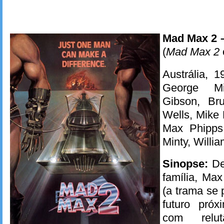
Mad Max 2 
(
Mad Max 2
Austrália, 1
George Mi
Gibson, Br
Wells, Mike 
Max Phipps,
Minty, Willi
Sinopse:
Dep
família, Max
(a trama se
futuro próx
com relu