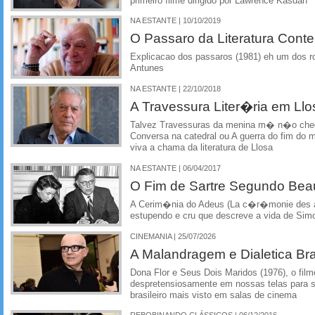
primeiro filme dirigido por Lawrence Kasdan
NA ESTANTE | 10/10/2019
O Passaro da Literatura Cont
Explicacao dos passaros (1981) eh um dos ro
Antunes
NA ESTANTE | 22/10/2018
A Travessura Liter�ria em Llo
Talvez Travessuras da menina m� n�o chegu
Conversa na catedral ou A guerra do fim d
viva a chama da literatura de Llosa
NA ESTANTE | 06/04/2017
O Fim de Sartre Segundo Bea
A Cerim�nia do Adeus (La c�r�monie des a
estupendo e cru que descreve a vida de Sim
CINEMANIA | 25/07/2026
A Malandragem e Dialetica Bra
Dona Flor e Seus Dois Maridos (1976), o film
despretensiosamente em nossas telas para se
brasileiro mais visto em salas de cinema