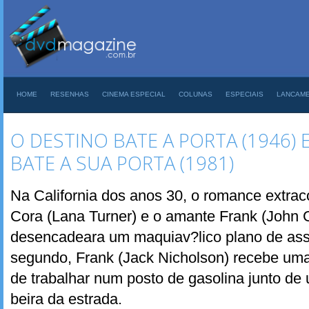
HOME
RESENHAS
CINEMA ESPECIAL
COLUNAS
ESPECIAIS
LANCAM
O DESTINO BATE A PORTA (1946) 
BATE A SUA PORTA (1981)
Na California dos anos 30, o romance extrac
Cora (Lana Turner) e o amante Frank (John G
desencadeara um maquiav?lico plano de ass
segundo, Frank (Jack Nicholson) recebe uma
de trabalhar num posto de gasolina junto de
beira da estrada.