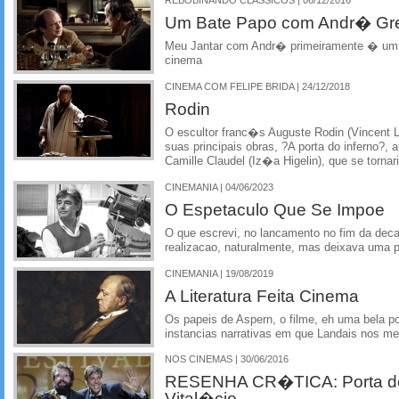
REBOBINANDO CLÁSSICOS | 06/12/2016
Um Bate Papo com Andr� Gr
Meu Jantar com Andr� primeiramente � um e
cinema
CINEMA COM FELIPE BRIDA | 24/12/2018
Rodin
O escultor franc�s Auguste Rodin (Vincent L
suas principais obras, ?A porta do inferno?, 
Camille Claudel (Iz�a Higelin), que se torna
CINEMANIA | 04/06/2023
O Espetaculo Que Se Impoe
O que escrevi, no lancamento no fim da deca
realizacao, naturalmente, mas deixava uma p
CINEMANIA | 19/08/2019
A Literatura Feita Cinema
Os papeis de Aspern, o filme, eh uma bela p
instancias narrativas em que Landais nos me
NOS CINEMAS | 30/06/2016
RESENHA CR�TICA: Porta do
Vital�cio