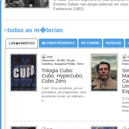
Ernesto Sabato nao poupa palavras em seus 
Fantasmas (1963)
todas as m�terias
�LTIMAS RESENHAS
NO CINEMA
MUSICAIS
LAN�AMENTOS
DVD
D
Classicline - 92 Min. Ficção
Class
Cientifica, Suspense/Thriller, Terror
Dram
Trilogia Cubo:
Si
Cubo, Hypercubo,
Ma
Cubo Zero
Ca
Um
Cubo: Uma estudante, um ex-
Es
presidiário, um engenheiro, uma
assistente social, um policial e
O Ca
u...
sinis
Mass
Ardea