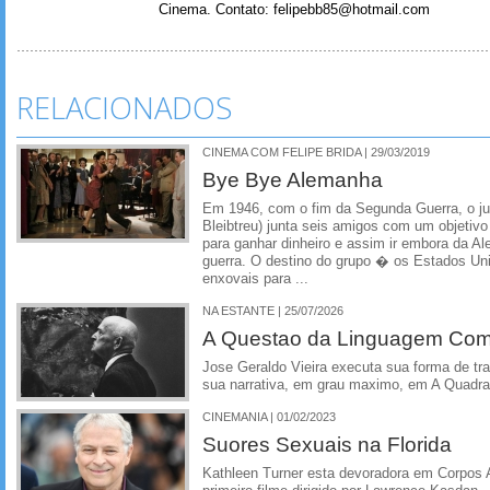
Cinema. Contato: felipebb85@hotmail.com
RELACIONADOS
CINEMA COM FELIPE BRIDA | 29/03/2019
Bye Bye Alemanha
Em 1946, com o fim da Segunda Guerra, o j
Bleibtreu) junta seis amigos com um objetiv
para ganhar dinheiro e assim ir embora da 
guerra. O destino do grupo � os Estados U
enxovais para ...
NA ESTANTE | 25/07/2026
A Questao da Linguagem Como
Jose Geraldo Vieira executa sua forma de tr
sua narrativa, em grau maximo, em A Quadra
CINEMANIA | 01/02/2023
Suores Sexuais na Florida
Kathleen Turner esta devoradora em Corpos A