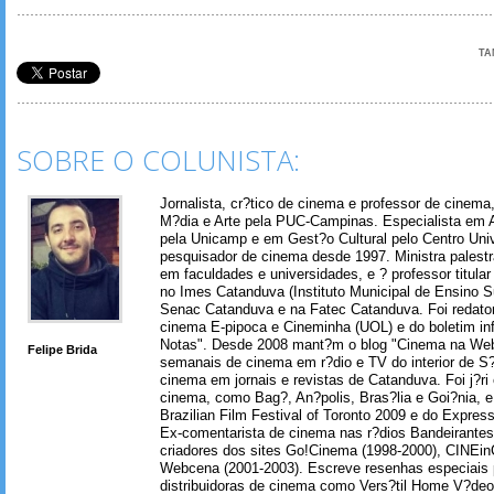
TA
SOBRE O COLUNISTA:
Jornalista, cr?tico de cinema e professor de cinem
M?dia e Arte pela PUC-Campinas. Especialista em A
pela Unicamp e em Gest?o Cultural pelo Centro Univ
pesquisador de cinema desde 1997. Ministra palest
em faculdades e universidades, e ? professor titul
no Imes Catanduva (Instituto Municipal de Ensino S
Senac Catanduva e na Fatec Catanduva. Foi redator
cinema E-pipoca e Cineminha (UOL) e do boletim in
Notas". Desde 2008 mant?m o blog "Cinema na Web
Felipe Brida
semanais de cinema em r?dio e TV do interior de S
cinema em jornais e revistas de Catanduva. Foi j?ri
cinema, como Bag?, An?polis, Bras?lia e Goi?nia, e 
Brazilian Film Festival of Toronto 2009 e do Express
Ex-comentarista de cinema nas r?dios Bandeirantes
criadores dos sites Go!Cinema (1998-2000), CINEin
Webcena (2001-2003). Escreve resenhas especiais p
distribuidoras de cinema como Vers?til Home V?deo