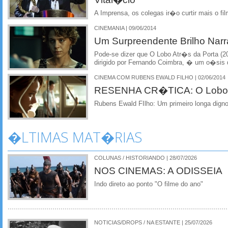
A Imprensa, os colegas ir�o curtir mais o f
CINEMANIA | 09/06/2014
Um Surpreendente Brilho Narr
Pode-se dizer que O Lobo Atr�s da Porta (201
dirigido por Fernando Coimbra, � um o�sis 
CINEMA COM RUBENS EWALD FILHO | 02/06/2014
RESENHA CR�TICA: O Lobo A
Rubens Ewald FIlho: Um primeiro longa dign
�LTIMAS MAT�RIAS
COLUNAS / HISTORIANDO | 28/07/2026
NOS CINEMAS: A ODISSEIA
Indo direto ao ponto "O filme do ano"
NOTICIAS/DROPS / NA ESTANTE | 25/07/2026