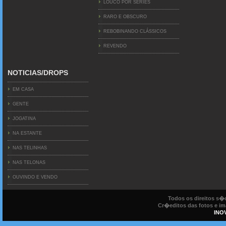
LOUCO POR SERIES
RARO E OBSCURO
REBOBINANDO CLÁSSICOS
REVENDO
NOTICIAS/DROPS
EM CASA
GENTE
JOGATINA
NA ESTANTE
NAS TELINHAS
NAS TELONAS
OUVINDO E VENDO
Todos os direitos s
Cr�editos das fotos e ima
INO