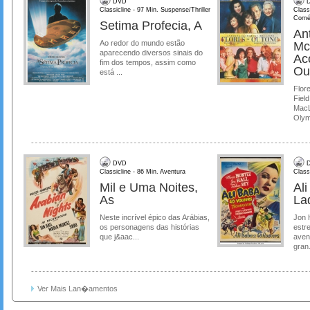
DVD
D
Classicline - 97 Min. Suspense/Thriller
Class
Comé
Setima Profecia, A
Ant
Ao redor do mundo estão
Mc
aparecendo diversos sinais do
Ac
fim dos tempos, assim como
Ou
está ...
Flore
Field
MacL
Olymp
DVD
D
Classicline - 86 Min. Aventura
Class
Mil e Uma Noites,
Al
As
La
Neste incrível épico das Arábias,
Jon 
os personagens das histórias
estre
que j&aac...
aven
gran.
Ver Mais Lan�amentos