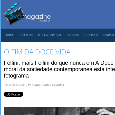
HOME
RESENHAS
CINEMA ESPECIAL
COLUNAS
ESPECIAIS
LANCAM
O FIM DA DOCE VIDA
Fellini, mais Fellini do que nunca em A Doce
moral da sociedade contemporanea esta inte
fotograma
03/06/2025 03:05
•
Por Eron Duarte Fagundes