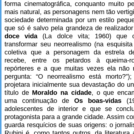
forma cinematográfica, conquanto muito pe
mais natural, as personagens nem tão vertig
sociedade determinada por um estilo peque
que só é salvo pela grandeza de realizado
doce vida
(La dolce vita; 1960) que 
transformar seu neorrealismo (na esquisita 
coletiva que a personagem da estrela d
recebe, entre os petardos à queima-r
repórteres e a que muitas vezes ela não 
pergunta: “O neorrealismo está morto?”); 
projetara inicialmente sua devastação do 
título de
Moraldo na cidade
, o que encam
uma continuação de
Os boas-vidas
(1
adolescentes de interior e que se concl
protagonista para a grande cidade. Assim c
guarda resquícios de suas origens: o jornali
Rubini é, como tantos outros, da literatur