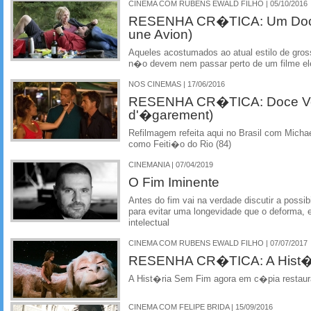
CINEMA COM RUBENS EWALD FILHO | 05/10/2016
RESENHA CR�TICA: Um Doc
une Avion)
Aqueles acostumados ao atual estilo de gr
n�o devem nem passar perto de um filme el
NOS CINEMAS | 17/06/2016
RESENHA CR�TICA: Doce V
d'�garement)
Refilmagem refeita aqui no Brasil com Micha
como Feiti�o do Rio (84)
CINEMANIA | 07/04/2019
O Fim Iminente
Antes do fim vai na verdade discutir a possi
para evitar uma longevidade que o deforma, 
intelectual
CINEMA COM RUBENS EWALD FILHO | 07/07/2017
RESENHA CR�TICA: A Hist�
A Hist�ria Sem Fim agora em c�pia restau
CINEMA COM FELIPE BRIDA | 15/09/2016