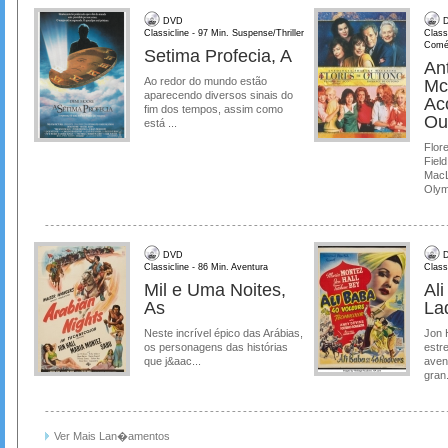
DVD
D
Classicline - 97 Min. Suspense/Thriller
Class
Comé
Setima Profecia, A
Ant
Ao redor do mundo estão
Mc
aparecendo diversos sinais do
Ac
fim dos tempos, assim como
Ou
está ...
Flore
Field
MacL
Olymp
DVD
D
Classicline - 86 Min. Aventura
Class
Mil e Uma Noites,
Al
As
La
Neste incrível épico das Arábias,
Jon 
os personagens das histórias
estre
que j&aac...
aven
gran.
Ver Mais Lan�amentos