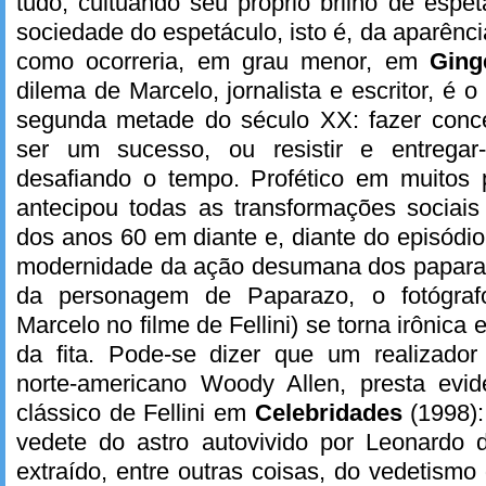
tudo; cultuando seu próprio brilho de espetác
sociedade do espetáculo, isto é, da aparência 
como ocorreria, em grau menor, em
Ging
dilema de Marcelo, jornalista e escritor, é
segunda metade do século XX: fazer con
ser um sucesso, ou resistir e entrega
desafiando o tempo. Profético em muitos
antecipou todas as transformações sociais 
dos anos 60 em diante e, diante do episódio
modernidade da ação desumana dos paparazz
da personagem de Paparazo, o fotógraf
Marcelo no filme de Fellini) se torna irônica 
da fita. Pode-se dizer que um realizador 
norte-americano Woody Allen, presta ev
clássico de Fellini em
Celebridades
(1998)
vedete do astro autovivido por Leonardo 
extraído, entre outras coisas, do vedetismo