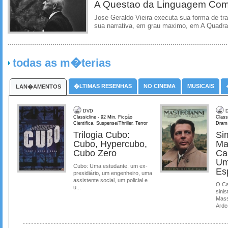
A Questao da Linguagem Como
Jose Geraldo Vieira executa sua forma de tr
sua narrativa, em grau maximo, em A Quadra
todas as m�terias
�LTIMAS RESENHAS
NO CINEMA
MUSICAIS
LAN�AMENTOS
DVD
D
Classicline - 92 Min. Ficção
Class
Cientifica, Suspense/Thriller, Terror
Dram
Trilogia Cubo:
Si
Cubo, Hypercubo,
Ma
Cubo Zero
Ca
Um
Cubo: Uma estudante, um ex-
Es
presidiário, um engenheiro, uma
assistente social, um policial e
O Ca
u...
sinis
Mass
Ardea