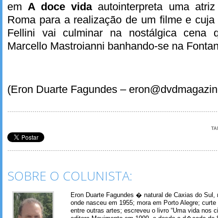
em
A doce vida
autointerpreta uma atr
Roma para a realização de um filme e cuja
Fellini vai culminar na nostálgica cena
Marcello Mastroianni banhando-se na Fontana
(Eron Duarte Fagundes – eron@dvdmagazin
TA
SOBRE O COLUNISTA:
Eron Duarte Fagundes � natural de Caxias do Sul, 
onde nasceu em 1955; mora em Porto Alegre; curte m
entre outras artes; escreveu o livro “Uma vida nos 