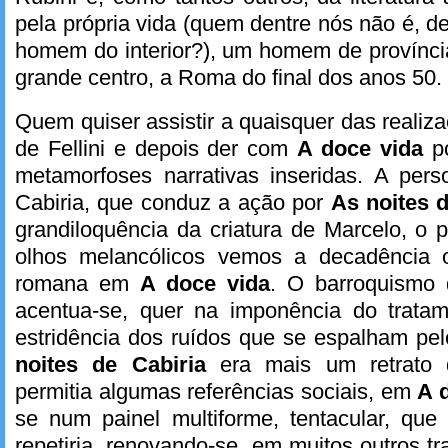
pela própria vida (quem dentre nós não é, 
homem do interior?), um homem de provínc
grande centro, a Roma do final dos anos 50.
Quem quiser assistir a quaisquer das realiz
de Fellini e depois der com
A doce vida
p
metamorfoses narrativas inseridas. A pers
Cabiria, que conduz a ação por
As noites d
grandiloquência da criatura de Marcelo, o p
olhos melancólicos vemos a decadência o
romana em
A doce vida
. O barroquismo 
acentua-se, quer na imponência do tratam
estridência dos ruídos que se espalham pe
noites de Cabiria
era mais um retrato
permitia algumas referências sociais, em
A 
se num painel multiforme, tentacular, que
repetiria, renovando-se, em muitos outros tr