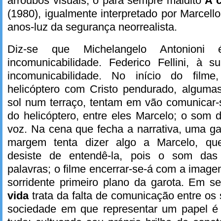
arroubos visuais, o para sempre maldito
A 
(1980), igualmente interpretado por Marcell
anos-luz da segurança neorrealista.
Diz-se que Michelangelo Antonioni
incomunicabilidade. Federico Fellini, à s
incomunicabilidade. No início do film
helicóptero com Cristo pendurado, algum
sol num terraço, tentam em vão comunicar
do helicóptero, entre eles Marcelo; o som 
voz. Na cena que fecha a narrativa, uma ga
margem tenta dizer algo a Marcelo, que,
desiste de entendê-la, pois o som das
palavras; o filme encerrar-se-á com a image
sorridente primeiro plano da garota. Em s
vida
trata da falta de comunicação entre o
sociedade em que representar um papel é