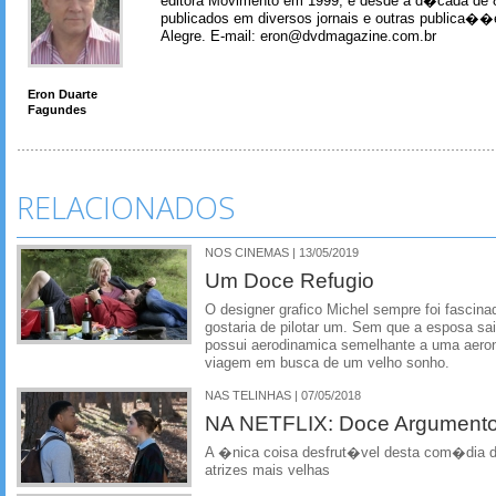
editora Movimento em 1999, e desde a d�cada de 
publicados em diversos jornais e outras publica�
Alegre. E-mail: eron@dvdmagazine.com.br
Eron Duarte
Fagundes
RELACIONADOS
NOS CINEMAS | 13/05/2019
Um Doce Refugio
O designer grafico Michel sempre foi fascin
gostaria de pilotar um. Sem que a esposa sa
possui aerodinamica semelhante a uma aeron
viagem em busca de um velho sonho.
NAS TELINHAS | 07/05/2018
NA NETFLIX: Doce Argumento
A �nica coisa desfrut�vel desta com�dia d
atrizes mais velhas