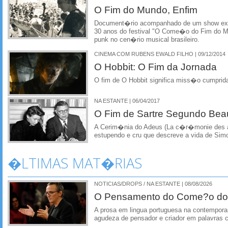
O Fim do Mundo, Enfim
Document�rio acompanhado de um show e
30 anos do festival "O Come�o do Fim do 
punk no cen�rio musical brasileiro.
CINEMA COM RUBENS EWALD FILHO | 09/12/2014
O Hobbit: O Fim da Jornada
O fim de O Hobbit significa miss�o cumprida
NA ESTANTE | 06/04/2017
O Fim de Sartre Segundo Bea
A Cerim�nia do Adeus (La c�r�monie des a
estupendo e cru que descreve a vida de Sim
�LTIMAS MAT�RIAS
NOTICIAS/DROPS / NA ESTANTE | 08/08/2026
O Pensamento do Come?o do
A prosa em lingua portuguesa na contempora
agudeza de pensador e criador em palavras 