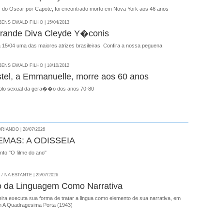
r do Oscar por Capote, foi encontrado morto em Nova York aos 46 anos
NS EWALD FILHO | 15/04/2013
rande Diva Cleyde Y�conis
 15/04 uma das maiores atrizes brasileiras. Confira a nossa peguena
NS EWALD FILHO | 18/10/2012
istel, a Emmanuelle, morre aos 60 anos
bolo sexual da gera��o dos anos 70-80
RIANDO | 28/07/2026
EMAS: A ODISSEIA
onto "O filme do ano"
 NA ESTANTE | 25/07/2026
o da Linguagem Como Narrativa
ira executa sua forma de tratar a lingua como elemento de sua narrativa, em
 A Quadragesima Porta (1943)