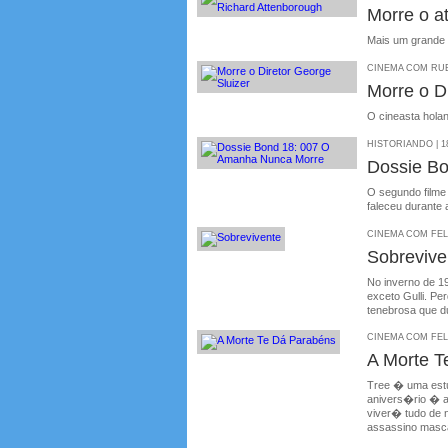
Morre o at
Mais um grande 
CINEMA COM RUBE
Morre o D
O cineasta holan
HISTORIANDO | 18
Dossie B
O segundo filme 
faleceu durante
CINEMA COM FELIP
Sobrevive
No inverno de 19
exceto Gulli. Pe
tenebrosa que d
CINEMA COM FELIP
A Morte 
Tree � uma estu
anivers�rio � a
viver� tudo de n
assassino masca