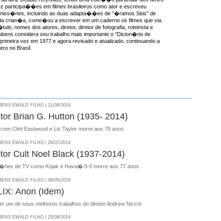
ez participa��es em filmes brasileiros como ator e escreveu
miniss�ries, incluindo as duas adapta��es de “�ramos Seis” de
a crian�a, come�ou a escrever em um caderno os filmes que via.
ulo, nomes dos atores, diretor, diretor de fotografia, roteirista e
ens considera seu trabalho mais importante o “Dicion�rio de
 primeira vez em 1977 e agora revisado e atualizado, continuando a
ro no Brasil.
NS EWALD FILHO | 21/08/2014
tor Brian G. Hutton (1935- 2014)
s com Clint Eastwood e Liz Taylor morre aos 79 anos.
NS EWALD FILHO | 29/07/2014
etor Cult Noel Black (1937-2014)
 s�ries de TV como Kojak e Hava� 5-0 morre aos 77 anos
NS EWALD FILHO | 08/05/2018
IX: Anon (Idem)
er um de seus melhores trabalhos do diretor Andrew Niccol
NS EWALD FILHO | 25/08/2014