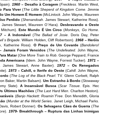
 Spain).
1960
– Desafio à Coragem
(
Freckless
. Martin West,
 Para Viver
(
The Little Sheperd of Kingdom Come
. Jimmie
do Um Homem É Homem
(
McLintock
. John Wayne, Maureen
íso Perdido
(
Shenandoah
. James Stewart, Katherine Ross).
. James Stewart, Maureen O´Hara).
Desbravando o Oeste
t Mitchum).
Este Mundo É Um Circo
(
Monkeys, Go Home
.
67
– A Indomável
(
The Ballad of Josie
. Doris Day, Peter
il´s Brigade
. William Holden, Cliff Robertson).
1968
– Heróis
, Katherine Ross).
O Preço de Um Covarde
(
Bandolero!
 –
Jamais Foram Vencidos
(
The Undefeated
. John Wayne,
Para Matar
(
One More Train to Rob
. George Peppard, France
nda Americana
(Idem. John Wayne, Forrest Tucker).
1971
–
. James Stewart, Anne Baxter).
1972
– Os Renegados
ite).
1973
– Cahill, o Xerife do Oeste
(
Cahill
. John Wayne,
Bordo
(
The Log of the Black Pearl
. TV. Glenn Corbett, Ralph
on Baker, Martin Balsam).
Um Estranho à Bordo
(
Stowaway
remy Slate).
A Incansável Busca
(
Scar Tissue
. Epis. Hec
Os Últimos Machões
(
The Last Hard Men
. Charlton Heston).
paráveis
(
Banjo Hackett: Roamin´Free
. Don Meredith, Gloria
são
(
Murder at the World Series
. Janet Leigh, Michael Parks.
Davis, Robert Donner).
Os Selvagens Cães de Guerra
(
The
ore).
1979-
Breakthrough – Ruptura das Linhas Inimigas