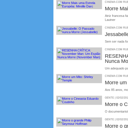
CINEMA COM RUBE
Morre Mai
Atriz francesa f
Lautner
CINEMA COM RUBE
Jessabell
Sem ser nada f
CINEMA COM RUBE
RESENHA
Nunca Mo
Um adequado pa
CINEMA COM RUBE
Morre um 
Aos 85 anos, mor
GENTE | 02/02/20
Morre o C
O documentarist
GENTE | 02/02/20
Morre o g