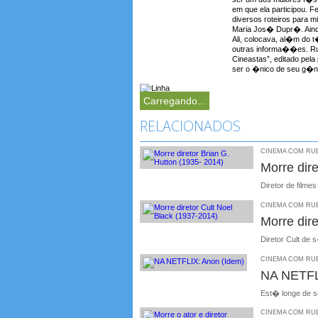
em que ela participou. F
diversos roteiros para 
Maria Jos� Dupr�. Aind
Ali, colocava, al�m do t�t
outras informa��es. Rub
Cineastas”, editado pela
ser o �nico de seu g�ne
Carregando...
RELACIONADOS
CINEMA COM RUBE
Morre dire
Diretor de filme
CINEMA COM RUBE
Morre dir
Diretor Cult de
CINEMA COM RUBE
NA NETFL
Est� longe de s
CINEMA COM RUBE