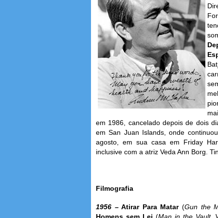
Dir
For
ten
so
De
Es
Bat
car
sem
mel
pio
mai
em 1986, cancelado depois de dois d
em San Juan Islands, onde continuou 
agosto, em sua casa em Friday Harb
inclusive com a atriz Veda Ann Borg. Ti
Filmografia
1956 –
Atirar Para Matar
(
Gun the 
Homens sem Lei
(
Man in the Vault
. 