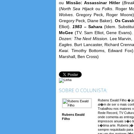
ou
Missão: Assassinar Hitler
(
Brea
(
North Sea Hijack
ou
Folks
. Roger Mo
Wolves
. Gregory Peck, Roger Moore
Gregory Peck, Diane Baker).
Os Caval
Elliot).
1983
– Sahara
(Idem. Substitu
McGee
(TV. Sam Elliot, Gene Evans)
Dozen: The Next Mission
. Lee Marvin,
Eagles
. Burt Lancaster, Richard Crenn
Kwai
. Timothy Bottoms, Edward Fox
Marshall, Ben Cross)
SOBRE O COLUNISTA:
Rubens Ewald Filho � jo
al�m de ser o mais conh
Trabalhou nos maiores 
Rede Record, TV Cultura
Rubens Ewald
onde comenta as entreg
Filho
impressos anuais s�o t
s�tima arte. Rubens j� a
sempre requisitado para
ser um dos maiores f�s 