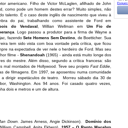
etor americano. Filho de Victor McLaglen, afilhado de John
Esquec
d, como pode um homem destes errar? Muito simples, não
do talento. É o caso deste inglês de nascimento que viveu à
mbra do pai, trabalhando como assistente de Ford em
pois do Vendaval
, Willian Wellman em
Um Fio de
perança
. Logo passou a produtor para a firma de Wayne a
jac, fazendo
Sete Homens Sem Destino
, de Boetticher. Sua
reira tem sido vista com boa vontade pela crítica, que ficou
pre na expectativa de ver nele o herdeiro de Ford. Mas seu
hor filme -
Shenandoah
(1965) - ainda está muito longe dos
res do mestre. Além disso, segundo a crítica francesa: são
s mal montados de Hollywood. Teve seu projeto
Fast Eddie
,
ias de filmagens. Em 1997, se aposentou numa comunidade
a dirigir espetáculos de teatro. Morreu sábado dia 30 de
or, Washington. Aos 94 anos. Foi casado quatro vezes,
nha dois e metros e um de altura.
Man Down
. James Arness, Angie Dickinson).
Domínio dos
William Campbell, Anita Ekberg).
1957 –
O Rapto Macabro