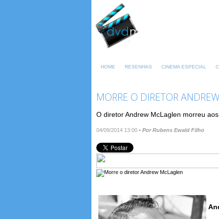
HOME
RESENHAS
CINEMA ESPECIAL
C
MORRE O DIRETOR ANDRE
O diretor Andrew McLaglen morreu aos 
04/09/2014 13:00
•
Por Rubens Ewald Filho
An