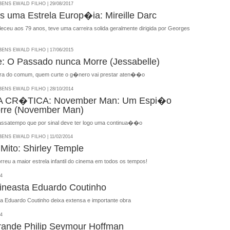
NS EWALD FILHO | 29/08/2017
s uma Estrela Europ�ia: Mireille Darc
aleceu aos 79 anos, teve uma carreira solida geralmente dirigida por Georges
NS EWALD FILHO | 17/06/2015
e: O Passado nunca Morre (Jessabelle)
ora do comum, quem curte o g�nero vai prestar aten��o
NS EWALD FILHO | 28/10/2014
 CR�TICA: November Man: Um Espi�o
rre (November Man)
ssatempo que por sinal deve ter logo uma continua��o
NS EWALD FILHO | 11/02/2014
Mito: Shirley Temple
reu a maior estrela infantil do cinema em todos os tempos!
14
ineasta Eduardo Coutinho
a Eduardo Coutinho deixa extensa e importante obra
14
rande Philip Seymour Hoffman