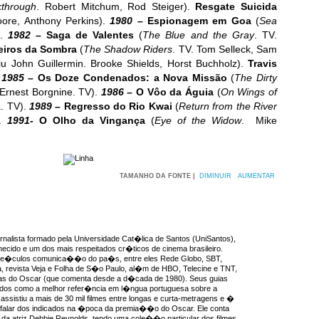
kthrough
. Robert Mitchum, Rod Steiger).
Resgate Suicida
ore, Anthony Perkins).
1980
– Espionagem em Goa
(
Sea
).
1982
– Saga de Valentes
(
The Blue and the Gray
. TV.
eiros da Sombra
(
The Shadow Riders
. TV. Tom Selleck, Sam
iu John Guillermin. Brooke Shields, Horst Buchholz).
Travis
.
1985
– Os Doze Condenados: a Nova Missão
(
The Dirty
 Ernest Borgnine. TV).
1986
– O Vôo da Águia
(
On Wings of
a. TV).
1989
– Regresso do Rio Kwai
(
Return from the River
).
1991-
O Olho da Vingança
(
Eye of the Widow
. Mike
TAMANHO DA FONTE |
DIMINUIR
AUMENTAR
rnalista formado pela Universidade Cat�lica de Santos (UniSantos),
ecido e um dos mais respeitados cr�ticos de cinema brasileiro.
ve�culos comunica��o do pa�s, entre eles Rede Globo, SBT,
, revista Veja e Folha de S�o Paulo, al�m de HBO, Telecine e TNT,
as do Oscar (que comenta desde a d�cada de 1980). Seus guias
idos como a melhor refer�ncia em l�ngua portuguesa sobre a
ssistiu a mais de 30 mil filmes entre longas e curta-metragens e �
 falar dos indicados na �poca da premia��o do Oscar. Ele conta
da atriz Debbie Reynolds, tendo uma cole��o particular dos filmes