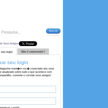
Buscar
>>Avan�ada
de Seus Amigos
Não é cadastrado?
 seu login
tue seu login
agazine mant�m voc� conectado aos seus
e atualizado sobre tudo o que acontece com
ompartilhe, comente e convide seus amigos!
manecer Logado