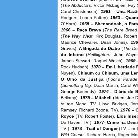
(
The Abductors
. Victor McLaglen, Fay
Carol Christensen).
1961
– Uma Razão
Rodgers, Luana Patten).
1963
– Quan
O´Hara).
1965 –
Shenandoah, o Para
1966 –
Raça Brava
(
The Rare Breed
(
The Way West
. Kirk Douglas, Rober
Maurice Chevalier, Dean Jones).
19
Graves).
A Brigada do Diabo
(
The Dev
do Inferno
(
Hellflighters
. John Wayne
James Stewart, Raquel Welch).
1969
Rock Hudson).
1970
– Em Liberdade 
Nuyen).
Chisum
ou
Chisum, uma Le
O Olho da Justiça
(
Fool´s Parade
(
Something Big
. Dean Martin, Carol Wh
George Kennedy).
1974
– Diário de 
Bellamy).
1975
– Mitchell
(Idem. Joe D
to the Moon
. TV. Lloyd Bridges, Je
Ramsey. Richard Boone. TV).
1976
– 
Royce
(TV. Robert Foster).
Elos Inse
De Haven. TV ).
1977
- Crime na Deci
TV ).
1978 - Trail of Danger
(TV. Jim 
Wild Geese
. Richard Harris, Roger Mo