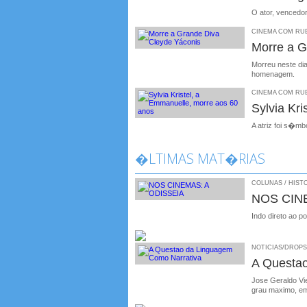
O ator, vencedo
CINEMA COM RUBE
Morre a G
Morreu neste dia
homenagem.
CINEMA COM RUBE
Sylvia Kr
A atriz foi s�m
�LTIMAS MAT�RIAS
COLUNAS / HISTO
NOS CIN
Indo direto ao p
NOTICIAS/DROPS /
A Questa
Jose Geraldo Vie
grau maximo, em