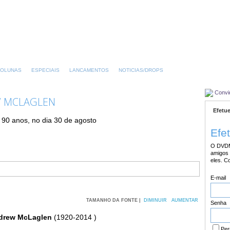
OLUNAS
ESPECIAIS
LANCAMENTOS
NOTICIAS/DROPS
Convi
W MCLAGLEN
Efetue
90 anos, no dia 30 de agosto
Efe
O DVDM
amigos 
eles. C
E-mail
TAMANHO DA FONTE |
DIMINUIR
AUMENTAR
Senha
drew McLaglen
(1920-2014 )
Per