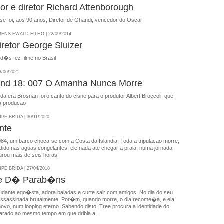
or e diretor Richard Attenborough
se foi, aos 90 anos, Diretor de Ghandi, vencedor do Oscar
NS EWALD FILHO | 22/09/2014
iretor George Sluizer
d�s fez filme no Brasil
/06/2021
ond 18: 007 O Amanha Nunca Morre
da era Brosnan foi o canto do cisne para o produtor Albert Broccoli, que
 a producao
E BRIDA | 30/11/2020
nte
84, um barco choca-se com a Costa da Islandia. Toda a tripulacao morre,
rdido nas aguas congelantes, ele nada ate chegar a praia, numa jornada
urou mais de seis horas
E BRIDA | 27/04/2018
Te D� Parab�ns
dante ego�sta, adora baladas e curte sair com amigos. No dia do seu
ssassinada brutalmente. Por�m, quando morre, o dia recome�a, e ela
ovo, num looping eterno. Sabendo disto, Tree procura a identidade do
rado ao mesmo tempo em que dribla a...