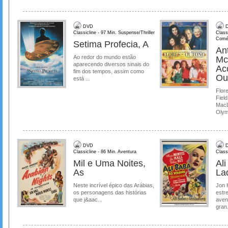
DVD
D
Classicline - 97 Min. Suspense/Thriller
Class
Comé
Setima Profecia, A
Ant
Ao redor do mundo estão
Mc
aparecendo diversos sinais do
Ac
fim dos tempos, assim como
Ou
está ...
Flore
Field
MacL
Olymp
DVD
D
Classicline - 86 Min. Aventura
Class
Mil e Uma Noites,
Al
As
La
Neste incrível épico das Arábias,
Jon 
os personagens das histórias
estre
que j&aac...
aven
gran.