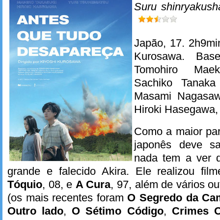
Suru shinryakush
Japão, 17. 2h9mi
Kurosawa. Ba
Tomohiro Mae
Sachiko Tanak
Masami Nagasawa
Hiroki Hasegawa,
Como a maior par
japonês deve sa
nada tem a ver 
grande e falecido Akira. Ele realizou fi
Tóquio
, 08, e
A Cura
, 97, além de vários ou
(os mais recentes foram
O Segredo da Ca
Outro lado
,
O Sétimo Código
,
Crimes 