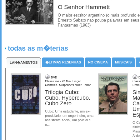
O Senhor Hammett
O maior escritor argentino (o mais profundo e
Ernesto Sabato nao poupa palavras em seus 
Fantasmas (1963)
todas as m�terias
�LTIMAS RESENHAS
NO CINEMA
MUSICAIS
LAN�AMENTOS
DVD
D
Classicline - 92 Min. Ficção
Class
Cientifica, Suspense/Thriller, Terror
Dram
Trilogia Cubo:
Si
Cubo, Hypercubo,
Ma
Cubo Zero
Ca
Um
Cubo: Uma estudante, um ex-
Es
presidiário, um engenheiro, uma
assistente social, um policial e
O Ca
u...
sinis
Mass
Ardea