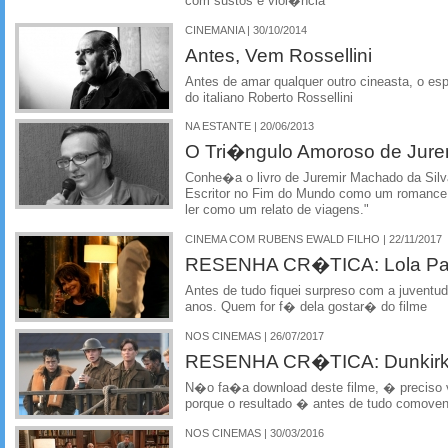
com sustos e viol�ncia
CINEMANIA | 30/10/2014
Antes, Vem Rossellini
Antes de amar qualquer outro cineasta, o esp
do italiano Roberto Rossellini
NA ESTANTE | 20/06/2013
O Tri�ngulo Amoroso de Jure
Conhe�a o livro de Juremir Machado da Silv
Escritor no Fim do Mundo como um romance d
ler como um relato de viagens."
CINEMA COM RUBENS EWALD FILHO | 22/11/2017
RESENHA CR�TICA: Lola Pat
Antes de tudo fiquei surpreso com a juventu
anos. Quem for f� dela gostar� do filme
NOS CINEMAS | 26/07/2017
RESENHA CR�TICA: Dunkirk 
N�o fa�a download deste filme, � preciso v
porque o resultado � antes de tudo comoven
NOS CINEMAS | 30/03/2016