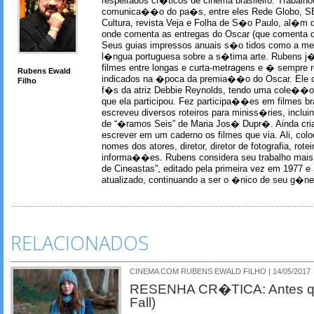
respeitados cr�ticos de cinema brasileiro. Trabal
comunica��o do pa�s, entre eles Rede Globo, S
Cultura, revista Veja e Folha de S�o Paulo, al�m 
onde comenta as entregas do Oscar (que comenta 
Seus guias impressos anuais s�o tidos como a me
l�ngua portuguesa sobre a s�tima arte. Rubens j� 
filmes entre longas e curta-metragens e � sempre re
Rubens Ewald
indicados na �poca da premia��o do Oscar. Ele c
Filho
f�s da atriz Debbie Reynolds, tendo uma cole��o 
que ela participou. Fez participa��es em filmes br
escreveu diversos roteiros para miniss�ries, incl
de “�ramos Seis” de Maria Jos� Dupr�. Ainda c
escrever em um caderno os filmes que via. Ali, col
nomes dos atores, diretor, diretor de fotografia, rotei
informa��es. Rubens considera seu trabalho mais 
de Cineastas”, editado pela primeira vez em 1977 e 
atualizado, continuando a ser o �nico de seu g�ner
RELACIONADOS
CINEMA COM RUBENS EWALD FILHO | 14/05/2017
RESENHA CR�TICA: Antes qu
Fall)