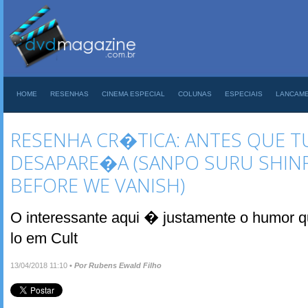
HOME
RESENHAS
CINEMA ESPECIAL
COLUNAS
ESPECIAIS
LANCAM
RESENHA CR�TICA: ANTES QUE 
DESAPARE�A (SANPO SURU SHIN
BEFORE WE VANISH)
O interessante aqui � justamente o humor 
lo em Cult
13/04/2018 11:10
•
Por Rubens Ewald Filho