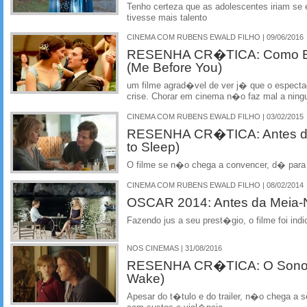
Tenho certeza que as adolescentes iriam se 
tivesse mais talento
CINEMA COM RUBENS EWALD FILHO | 09/06/2016
RESENHA CR�TICA: Como Er
(Me Before You)
um filme agrad�vel de ver j� que o espectad
crise. Chorar em cinema n�o faz mal a ni
CINEMA COM RUBENS EWALD FILHO | 03/02/2015
RESENHA CR�TICA: Antes de 
to Sleep)
O filme se n�o chega a convencer, d� para d
CINEMA COM RUBENS EWALD FILHO | 08/02/2014
OSCAR 2014: Antes da Meia-No
Fazendo jus a seu prest�gio, o filme foi indi
NOS CINEMAS | 31/08/2016
RESENHA CR�TICA: O Sono da
Wake)
Apesar do t�tulo e do trailer, n�o chega a se