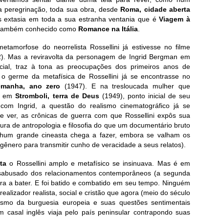
a peregrinação, toda sua obra, desde
Roma, cidade aberta
s extasia em toda a sua estranha ventania que é
Viagem à
qui também conhecido como
Romance na Itália
.
tamorfose do neorrelista Rossellini já estivesse no filme
). Mas a reviravolta da personagem de Ingrid Bergman em
cial, traz à tona as preocupações dos primeiros anos de
o germe da metafísica de Rossellini já se encontrasse no
emanha, ano zero
(1947). E na tresloucada mulher que
es em
Stromboli, terra de Deus
(1949), ponto inicial de seu
o com Ingrid, a questão do realismo cinematográfico já se
 ver, as crônicas de guerra com que Rossellini expôs sua
ra de antropologia e filosofia do que um documentário bruto
nhum grande cineasta chega a fazer, embora se valham os
gênero para transmitir cunho de veracidade a seus relatos).
rta
o Rossellini amplo e metafísico se insinuava. Mas é em
desabusado dos relacionamentos contemporâneos (a segunda
ra a bater. E foi batido e combatido em seu tempo. Ninguém
alizador realista, social e cristão que agora (meio do século
smo da burguesia europeia e suas questões sentimentais
m casal inglês viaja pelo país peninsular contrapondo suas