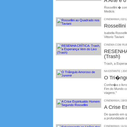
A Arte e 
Rossellini � co
Medicis
CINEMANIA | 02/1
Rossellin
Isabella Rosselli
Vittorio Taviani
CINEMA COM RUBE
RESENHA 
(Trash)
Trash, a Espera
NA ESTANTE | 20/
O Tri�ngu
Conhe�a o livro
Fim do Mundo co
viagens."
CINEMANIA | 18/0
A Crise E
De quando em qu
a profundidade d
CINEMANIA | 11/11