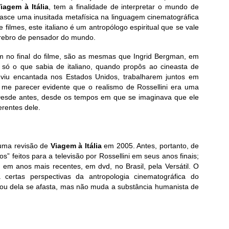
iagem à Itália
, tem a finalidade de interpretar o mundo de
nasce uma inusitada metafísica na linguagem cinematográfica
 filmes, este italiano é um antropólogo espiritual que se vale
rebro de pensador do mundo.
em no final do filme, são as mesmas que Ingrid Bergman, em
r só o que sabia de italiano, quando propôs ao cineasta de
 viu encantada nos Estados Unidos, trabalharem juntos em
í me parecer evidente que o realismo de Rossellini era uma
Desde antes, desde os tempos em que se imaginava que ele
erentes dele.
 numa revisão de
Viagem à Itália
em 2005. Antes, portanto, de
s” feitos para a televisão por Rossellini em seus anos finais;
s em anos mais recentes, em dvd, no Brasil, pela Versátil. O
a certas perspectivas da antropologia cinematográfica do
e ou dela se afasta, mas não muda a substância humanista de