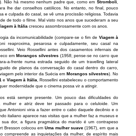
itam). Não há mesmo nenhum padre que, como em
Stromboli
,
 lhe dar conselhos católicos. No entanto, no final, pouco
sa e culpada do casal, se vê uma procissão religiosa. Todavia
ade de todo o filme. Mal visto nos anos que sucederam a seu
iagem à Itália
cresceu assombrosamente com os anos.
ilogia da incomunicabilidade (compare-se o fim de
Viagem à
ni reaproxima, pesarosa e culpadamente, seu casal na
ssellini. Veio Rossellini antes dos casamentos infernais de
sueco em
Morangos silvestres
(1958; pense-se no carro que
para-a-frente numa estrada seguido de um travelling lateral
uido de planos da conversação do casal dentro do carro,
viagem pelo interior da Suécia em
Morangos silvestres
). No
51
e
Viagem à Itália
, Rossellini estabeleceu o comportamento
uer modernidade que o cinema possa vir a atingir.
cios está sempre presente. Um pouco das dificuldades do
 mulher e atriz deve ter passado para o celuloide. Um
e Antonioni viria a fazer entre o cabo daquele decênio e o
undo italiano aparece nas visitas que a mulher faz a museus e
 sua dor, a figura pragmática do marido é um contrapeso
ert Bresson colocou em
Uma mulher suave
(1967), em que a
o compreende as inquietações da mulher, de espírito mais