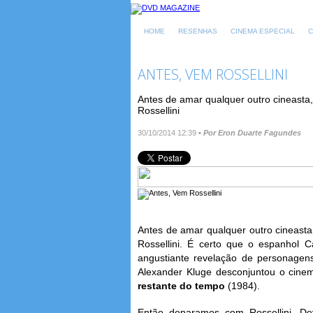
HOME
RESENHAS
CINEMA ESPECIAL
C
ANTES, VEM ROSSELLINI
Antes de amar qualquer outro cineasta,
Rossellini
30/10/2014 12:39
•
Por Eron Duarte Fagundes
Antes de amar qualquer outro cineasta,
Rossellini. É certo que o espanhol 
angustiante revelação de personage
Alexander Kluge desconjuntou o cine
restante do tempo
(1984).
Então deparamos com Rossellini. De