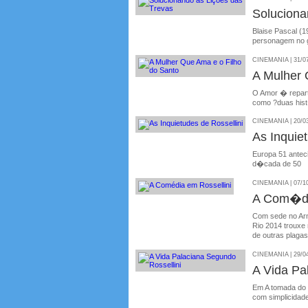
Solucion
Blaise Pascal (1
personagem no ge
CINEMANIA | 31/0
A Mulher 
O Amor � reparti
como ?duas his
CINEMANIA | 20/0
As Inquiet
Europa 51 antecip
d�cada de 50
CINEMANIA | 07/1
A Com�di
Com sede no Arm
Rio 2014 trouxe
de outras plagas
CINEMANIA | 29/0
A Vida Pa
Em A tomada do 
com simplicidade