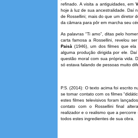
refinado. A visita a antiguidades, em
V
hoje à luz de sua ancestralidade. Daí 
de Rossellini; mais do que um diretor de
da câmara para pôr em marcha seu cé
As palavras “Ti amo”, ditas pelo hom
carta famosa a Rossellini, revelou se
Paisà
(1946), um dos filmes que ela
alguma produção dirigida por ele. Da
questão moral com sua própria vida. 
só estava falando de pessoas muito dif
P.S. (2014): O texto acima foi escrito
se tomar contato com os filmes “didático
estes filmes televisivos foram lançado
contato com o Rossellini final alter
realizador e o realismo que a percorr
todos estes ingredientes de sua obra.