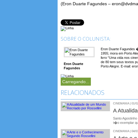
(Eron Duarte Fagundes – eron@dvdma
SOBRE O COLUNISTA:
Eron Duarte Fagundes � 
1955; mora em Porto Aleg
livro “Uma vida nos cin
de 80 tem seus textos p
Eron Duarte
Porto Alegre. E-mail: e
Fagundes
Carregando...
RELACIONADOS
CINEMANIA | 01/0
A Atualid
Santo Agostinho 
t�o exemplar q
CINEMANIA | 04/0