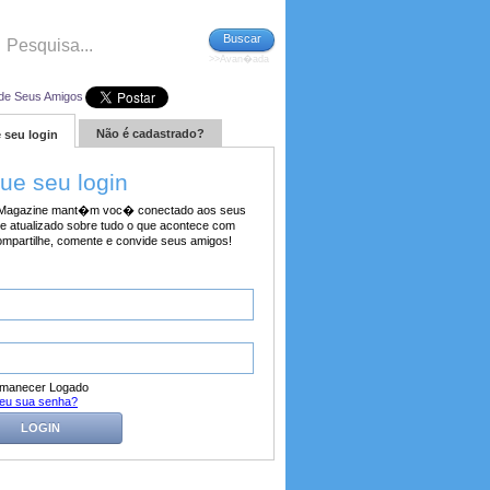
Buscar
>>Avan�ada
de Seus Amigos
Não é cadastrado?
 seu login
tue seu login
agazine mant�m voc� conectado aos seus
e atualizado sobre tudo o que acontece com
ompartilhe, comente e convide seus amigos!
manecer Logado
eu sua senha?
LOGIN