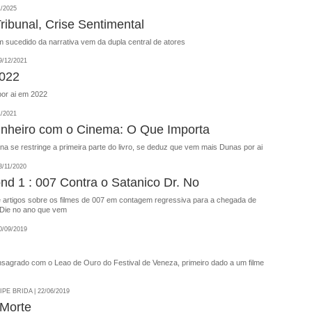
1/2025
ribunal, Crise Sentimental
 sucedido da narrativa vem da dupla central de atores
/12/2021
2022
por ai em 2022
1/2021
nheiro com o Cinema: O Que Importa
a se restringe a primeira parte do livro, se deduz que vem mais Dunas por ai
/11/2020
nd 1 : 007 Contra o Satanico Dr. No
de artigos sobre os filmes de 007 em contagem regressiva para a chegada de
Die no ano que vem
/09/2019
sagrado com o Leao de Ouro do Festival de Veneza, primeiro dado a um filme
E BRIDA | 22/06/2019
 Morte