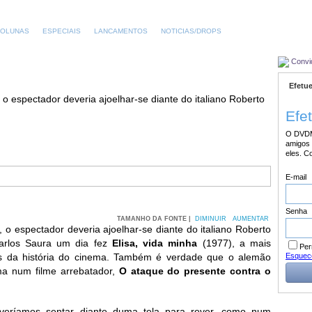
OLUNAS
ESPECIAIS
LANCAMENTOS
NOTICIAS/DROPS
Convi
Efetue
 o espectador deveria ajoelhar-se diante do italiano Roberto
Efe
O DVDM
amigos 
eles. C
E-mail
Senha
TAMANHO DA FONTE |
DIMINUIR
AUMENTAR
 o espectador deveria ajoelhar-se diante do italiano Roberto
Carlos Saura um dia fez
Elisa, vida minha
(1977), a mais
Per
Esquec
ns da história do cinema. Também é verdade que o alemão
ma num filme arrebatador,
O ataque do presente contra o
veríamos sentar diante duma tela para rever, como num