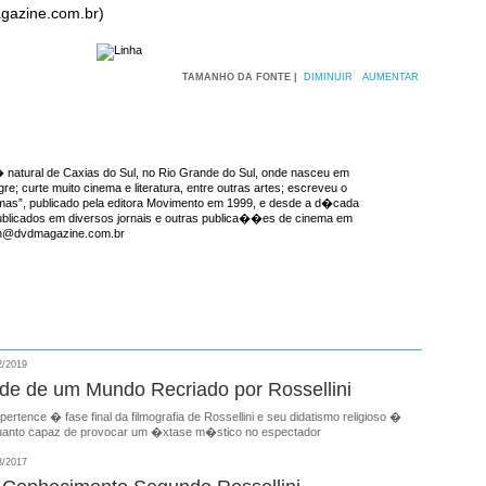
gazine.com.br)
TAMANHO DA FONTE |
DIMINUIR
AUMENTAR
natural de Caxias do Sul, no Rio Grande do Sul, onde nasceu em
re; curte muito cinema e literatura, entre outras artes; escreveu o
emas”, publicado pela editora Movimento em 1999, e desde a d�cada
ublicados em diversos jornais e outras publica��es de cinema em
ron@dvdmagazine.com.br
2/2019
ade de um Mundo Recriado por Rossellini
pertence � fase final da filmografia de Rossellini e seu didatismo religioso �
uanto capaz de provocar um �xtase m�stico no espectador
3/2017