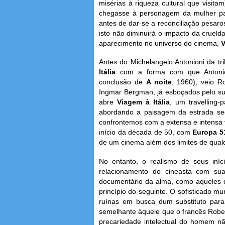
misérias à riqueza cultural que vis
chegasse à personagem da mulher para
antes de dar-se a reconciliação pesaro
isto não diminuirá o impacto da crueld
aparecimento no universo do cinema,
V
Antes do Michelangelo Antonioni da tr
Itália
com a forma com que Antonio
conclusão de
A noite
, 1960), veio Ro
Ingmar Bergman, já esboçados pelo 
abre
Viagem à Itália
, um travelling-
abordando a paisagem da estrada seg
confrontemos com a extensa e intensa 
início da década de 50, com
Europa 
de um cinema além dos limites de qualq
No entanto, o realismo de seus iní
relacionamento do cineasta com sua
documentário da alma, como aqueles qu
princípio do seguinte. O sofisticado m
ruínas em busca dum substituto para
semelhante àquele que o francês Rob
precariedade intelectual do homem nã