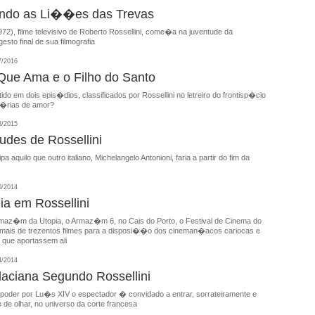
ando as Li��es das Trevas
972), filme televisivo de Roberto Rossellini, come�a na juventude da
sto final de sua filmografia
7/2016
Que Ama e o Filho do Santo
do em dois epis�dios, classificados por Rossellini no letreiro do frontisp�cio
t�rias de amor?
3/2015
udes de Rossellini
a aquilo que outro italiano, Michelangelo Antonioni, faria a partir do fim da
0/2014
a em Rossellini
az�m da Utopia, o Armaz�m 6, no Cais do Porto, o Festival de Cinema do
 mais de trezentos filmes para a disposi��o dos cineman�acos cariocas e
 que aportassem ali
4/2014
laciana Segundo Rossellini
poder por Lu�s XIV o espectador � convidado a entrar, sorrateiramente e
 de olhar, no universo da corte francesa