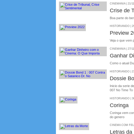
CINEMANIA | 21/1
Crise de T
Boa parte do bem
HISTORIANDO | 29
Preview 
Veja o que vem 
CINEMANIA | 27/1
Ganhar Di
Como o atual Dun
HISTORIANDO | 23
Dossie Bo
Inicio da serie 
007 No Time To 
HISTORIANDO | 30
Coringa
Coringa vem con
do genero
CINEMA COM FELIP
Letras da