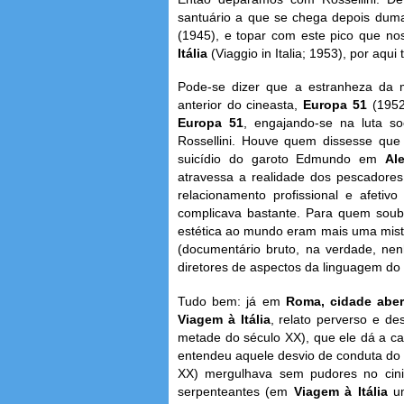
santuário a que se chega depois dum
(1945), e topar com este pico que no
Itália
(Viaggio in Italia; 1953), por a
Pode-se dizer que a estranheza da me
anterior do cineasta,
Europa 51
(1952
Europa 51
, engajando-se na luta so
Rossellini. Houve quem dissesse que 
suicídio do garoto Edmundo em
Al
atravessa a realidade dos pescador
relacionamento profissional e afetiv
complicava bastante. Para quem soube
estética ao mundo eram mais uma mistu
(documentário bruto, na verdade, ne
diretores de aspectos da linguagem do 
Tudo bem: já em
Roma, cidade abe
Viagem à Itália
, relato perverso e 
metade do século XX), que ele dá a ca
entendeu aquele desvio de conduta do re
XX) mergulhava sem pudores no cini
serpenteantes (em
Viagem à Itália
u