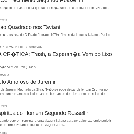
o Conhecimento Segundo Rossellini
nsci�ncia renascentista que se debru�a sobre o espectador em A Era dos
2/2016
i ao Quadrado nos Taviani
ni � a estrela de O Prado (Il prato; 1979), filme rodado pelos italianos Paolo e
NS EWALD FILHO | 08/10/2014
CR�TICA: Trash, a Esperan�a Vem do Lixo
n�a Vem do Lixo (Trash)
06/2013
lo Amoroso de Juremir
 de Juremir Machado da Silva: "N�o se pode deixar de ler Um Escritor no
mo um romance de ideias, antes, bem antes de o ler como um relato de
1/2026
spiritualdo Homem Segundo Rossellini
ando convem retornar a esta viagem italiana para se saber ate onde pode ir
e um filme. Estamos diante de Viagem a It?lia
/2016