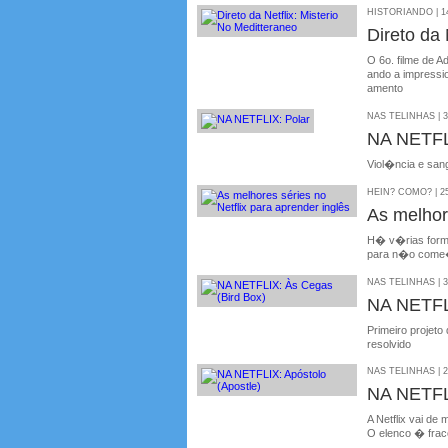
HISTORIANDO | 14
Direto da 
O 6o. filme de A
ando a impressi
amento
NAS TELINHAS | 3
NA NETFL
Viol�ncia e sang
HEIN? COMO? | 25
As melhore
H� v�rias formas
para n�o come�a
NAS TELINHAS | 3
NA NETFL
Primeiro projeto 
resolvido
NAS TELINHAS | 2
NA NETFLI
A Netflix vai de 
O elenco � fra