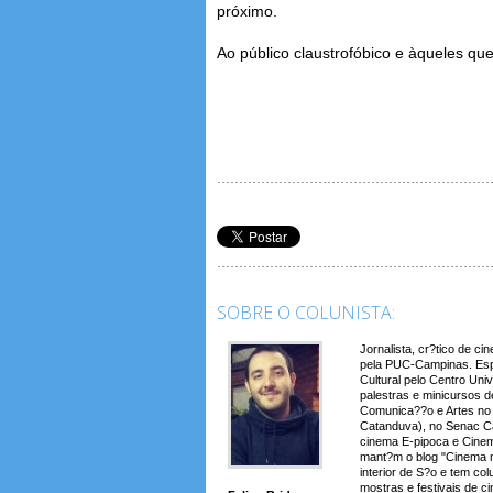
próximo.
Ao público claustrofóbico e àqueles que
SOBRE O COLUNISTA:
Jornalista, cr?tico de c
pela PUC-Campinas. Espe
Cultural pelo Centro Uni
palestras e minicursos d
Comunica??o e Artes no 
Catanduva), no Senac Ca
cinema E-pipoca e Cinem
mant?m o blog "Cinema 
interior de S?o e tem co
mostras e festivais de ci