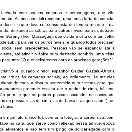
 fechada com poucos cenários e personagens, que vão
amento. As pessoas dali recebem uma mesa farta de comida,
e desce, e que deve ser consumida em tempo recorde – ela
cendo, deixando as sobras para outros níveis, para os debaixo
em Goreng (Ivan Massagué), que divide a cela com um velho
ide subir para ver os outros níveis, e quando todos precisam
se social sem precedentes. Pessoas vão se espancar até a
violenta, até atingir o ápice num desfecho sombrio, uma triste
a a pergunta: “O que deixaremos para as próximas gerações?”
riativo e ousado diretor espanhol Galder Gaztelu-Urrutia
ma crítica às camadas sociais, ao isolamento, às atitudes
iante do caos, a disputa por comida num sistema cruel que
rotagonista pretende escalar até o andar de cima, há uma
 não permite que os pobres possam ascender na sociedade
ipos de pessoas: as de cima, as de baixo e as que caem”), ou
 baixo...
ória é num futuro incerto), com uma fotografia apreensiva, bem
apa na cara, que serve como reflexão nessa terrível época
ca alimentos e não tem um pingo de solidariedade com o