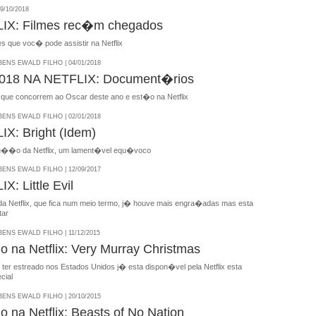
9/10/2018
IX: Filmes rec�m chegados
s que voc� pode assistir na Netflix
NS EWALD FILHO | 04/01/2018
18 NA NETFLIX: Document�rios
ue concorrem ao Oscar deste ano e est�o na Netflix
NS EWALD FILHO | 02/01/2018
X: Bright (Idem)
��o da Netflix, um lament�vel equ�voco
NS EWALD FILHO | 12/09/2017
: Little Evil
 Netflix, que fica num meio termo, j� houve mais engra�adas mas esta
tar
NS EWALD FILHO | 11/12/2015
 na Netflix: Very Murray Christmas
ter estreado nos Estados Unidos j� esta dispon�vel pela Netflix esta
cial
NS EWALD FILHO | 20/10/2015
 na Netflix: Beasts of No Nation