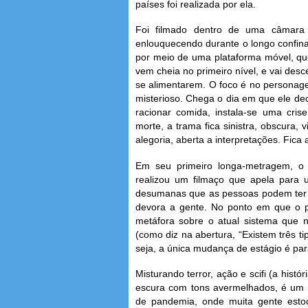
países foi realizada por ela.
Foi filmado dentro de uma câmara
enlouquecendo durante o longo confin
por meio de uma plataforma móvel, qu
vem cheia no primeiro nível, e vai des
se alimentarem. O foco é no personag
misterioso. Chega o dia em que ele dec
racionar comida, instala-se uma cri
morte, a trama fica sinistra, obscura, 
alegoria, aberta a interpretações. Fic
Em seu primeiro longa-metragem, o c
realizou um filmaço que apela para u
desumanas que as pessoas podem ter d
devora a gente. No ponto em que o p
metáfora sobre o atual sistema que
(como diz na abertura, “Existem três t
seja, a única mudança de estágio é para
Misturando terror, ação e scifi (a hist
escura com tons avermelhados, é um t
de pandemia, onde muita gente esto