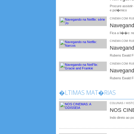
Procure assistir
e pol�mico
CINEMA COM RUBE
Navegando
Fica a li��o: n
CINEMA COM RUBE
Navegando
Rubens Ewald Fi
CINEMA COM RUBE
Navegando
Rubens Ewald Fi
�LTIMAS MAT�RIAS
COLUNAS / HISTO
NOS CIN
Indo direto ao p