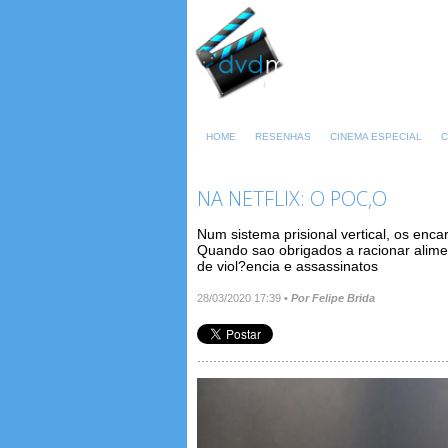
HOME
RESENHAS
CINEMA ESPECIAL
C
NA NETFLIX: O POC,O
Num sistema prisional vertical, os en
Quando sao obrigados a racionar alimen
de viol?encia e assassinatos
28/03/2020 17:39
•
Por Felipe Brida