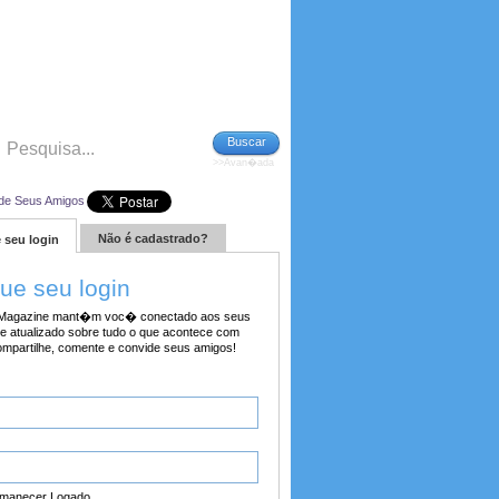
Buscar
>>Avan�ada
de Seus Amigos
Não é cadastrado?
 seu login
tue seu login
agazine mant�m voc� conectado aos seus
e atualizado sobre tudo o que acontece com
ompartilhe, comente e convide seus amigos!
manecer Logado