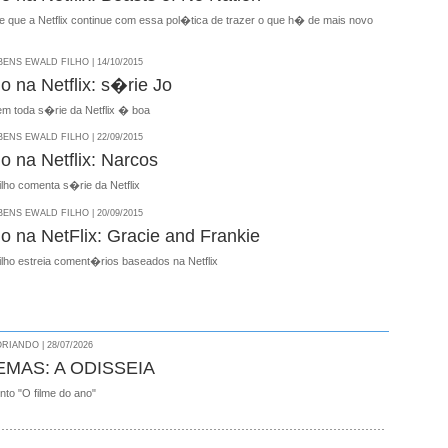
 e que a Netflix continue com essa pol�tica de trazer o que h� de mais novo
NS EWALD FILHO | 14/10/2015
 na Netflix: s�rie Jo
em toda s�rie da Netflix � boa
NS EWALD FILHO | 22/09/2015
 na Netflix: Narcos
lho comenta s�rie da Netflix
NS EWALD FILHO | 20/09/2015
 na NetFlix: Gracie and Frankie
lho estreia coment�rios baseados na Netflix
RIANDO | 28/07/2026
EMAS: A ODISSEIA
onto "O filme do ano"