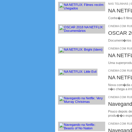
NAS TELINHAS | 0
NA NETFL
Conhe�a 8 filme
CINEMA COM RUBE
OSCAR 20
Document�rios q
CINEMA COM RUBE
NA NETFLI
Uma superprodu
CINEMA COM RUBE
NA NETFLIX
Nova com�dia da
n�o chega a irri
CINEMA COM RUBE
Navegando
Pouco depois de 
produ��o espe
CINEMA COM RUBE
Navegando