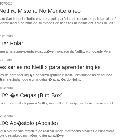
/07/2019
Netflix: Misterio No Meditteraneo
dam Sandler pela Netflix envereda pela par?dia dos romances policiais alcan?
onante marca de mais de 30 milhoes de acessos mundiais em 3 dias de lan?
1/01/2019
IX: Polar
reira na superviolenta e discut�vel novidade da Netflix: o chocante Polar!
/01/2019
s séries no Netflix para aprender inglês
 de aprender ingl�s de forma gratuita e digital, diminuindo as desculpas
r a estudar logo e uma delas � atrav�s do Netflix
0/12/2018
IX: �s Cegas (Bird Box)
da estrela Bullock para a Netflix, um thriller de suspense bem feito mas mal
2/10/2018
X: Ap�stolo (Apostle)
mal a pior na sua tentativa de realizar longa-metragens bizarros e cansativos.
co e o resultado no m�nimo desagrad�vel