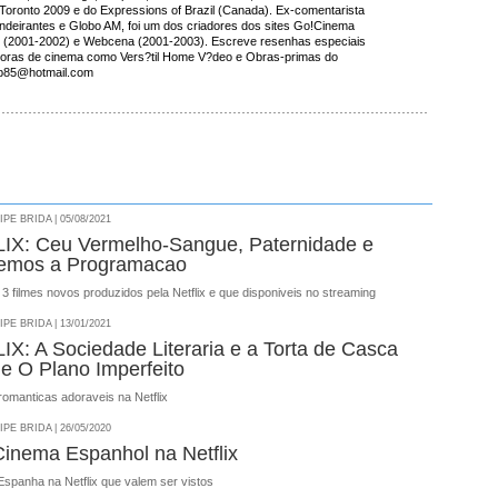
of Toronto 2009 e do Expressions of Brazil (Canada). Ex-comentarista
ndeirantes e Globo AM, foi um dos criadores dos sites Go!Cinema
 (2001-2002) e Webcena (2001-2003). Escreve resenhas especiais
buidoras de cinema como Vers?til Home V?deo e Obras-primas do
bb85@hotmail.com
E BRIDA | 05/08/2021
IX: Ceu Vermelho-Sangue, Paternidade e
pemos a Programacao
3 filmes novos produzidos pela Netflix e que disponiveis no streaming
E BRIDA | 13/01/2021
X: A Sociedade Literaria e a Torta de Casca
 e O Plano Imperfeito
omanticas adoraveis na Netflix
E BRIDA | 26/05/2020
Cinema Espanhol na Netflix
 Espanha na Netflix que valem ser vistos