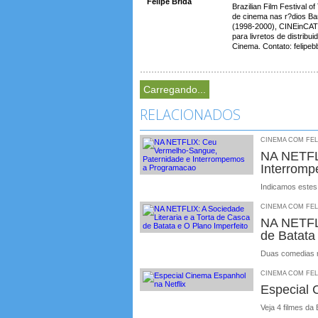
Felipe Brida
Brazilian Film Festival 
de cinema nas r?dios Ba
(1998-2000), CINEinCAT
para livretos de distri
Cinema. Contato: felipe
Carregando...
RELACIONADOS
CINEMA COM FELIP
NA NETFL
Interrom
Indicamos estes 
CINEMA COM FELIP
NA NETFLI
de Batata
Duas comedias r
CINEMA COM FELIP
Especial 
Veja 4 filmes da