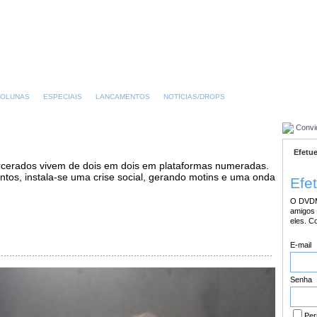
OLUNAS
ESPECIAIS
LANCAMENTOS
NOTICIAS/DROPS
Convi
Efetue
carcerados vivem de dois em dois em plataformas numeradas.
tos, instala-se uma crise social, gerando motins e uma onda
Efe
O DVDM
amigos 
eles. C
E-mail
Senha
Per