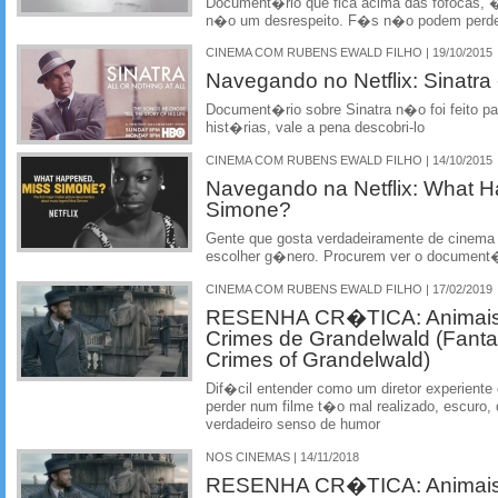
Document�rio que fica acima das fofocas, �
n�o um desrespeito. F�s n�o podem perd
CINEMA COM RUBENS EWALD FILHO | 19/10/2015
Navegando no Netflix: Sinatra - 
Document�rio sobre Sinatra n�o foi feito pa
hist�rias, vale a pena descobri-lo
CINEMA COM RUBENS EWALD FILHO | 14/10/2015
Navegando na Netflix: What 
Simone?
Gente que gosta verdadeiramente de cinem
escolher g�nero. Procurem ver o document�
CINEMA COM RUBENS EWALD FILHO | 17/02/2019
RESENHA CR�TICA: Animais 
Crimes de Grandelwald (Fanta
Crimes of Grandelwald)
Dif�cil entender como um diretor experient
perder num filme t�o mal realizado, escuro
verdadeiro senso de humor
NOS CINEMAS | 14/11/2018
RESENHA CR�TICA: Animais 