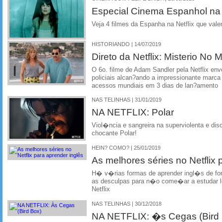
Especial Cinema Espanhol na 
Veja 4 filmes da Espanha na Netflix que vale
HISTORIANDO | 14/07/2019
Direto da Netflix: Misterio No 
O 6o. filme de Adam Sandler pela Netflix en
policiais alcan?ando a impressionante marca
acessos mundiais em 3 dias de lan?amento
NAS TELINHAS | 31/01/2019
NA NETFLIX: Polar
Viol�ncia e sangreira na superviolenta e dis
chocante Polar!
HEIN? COMO? | 25/01/2019
As melhores séries no Netflix 
H� v�rias formas de aprender ingl�s de forma
as desculpas para n�o come�ar a estudar 
Netflix
NAS TELINHAS | 30/12/2018
NA NETFLIX: �s Cegas (Bird