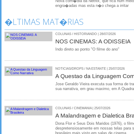
Nova com�dia da Netflix, que fica num mei
engra�adas mas esta n�o chega a irritar
�LTIMAS MAT�RIAS
COLUNAS / HISTORIANDO | 28/07/2026
NOS CINEMAS: A ODISSEIA
Indo direto ao ponto "O filme do ano"
NOTICIAS/DROPS / NA ESTANTE | 25/07/2026
A Questao da Linguagem Como
Jose Geraldo Vieira executa sua forma de tr
sua narrativa, em grau maximo, em A Quadra
COLUNAS / CINEMANIA | 25/07/2026
A Malandragem e Dialetica Bra
Dona Flor e Seus Dois Maridos (1976), o film
despretensiosamente em nossas telas para se
brasileiro mais visto em salas de cinema