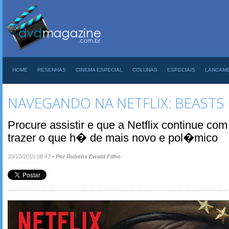
HOME
RESENHAS
CINEMA ESPECIAL
COLUNAS
ESPECIAIS
LANCAM
NAVEGANDO NA NETFLIX: BEASTS
Procure assistir e que a Netflix continue co
trazer o que h� de mais novo e pol�mico
20/10/2015 08:47
•
Por Rubens Ewald Filho