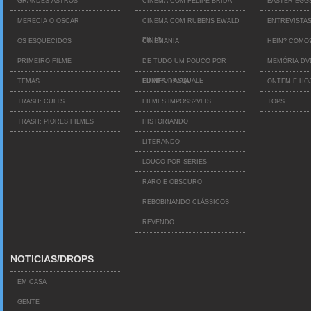
GRANDES ASTROS
CINEMA COM FELIPE BRIDA
EASTER EGG
MERECIA O OSCAR
CINEMA COM RUBENS EWALD
ENTREVISTA
FILHO
OS ESQUECIDOS
CINEMANIA
HEIN? COMO
PRIMEIRO FILME
DE TUDO UM POUCO POR
MEMÓRIA D
EDINHO PASQUALE
TEMAS
FILMES DA BIA
ONTEM E HO
TRASH: CULTS
FILMES IMPOSS?VEIS
TOPS
TRASH: PIORES FILMES
HISTORIANDO
LITERANDO
LOUCO POR SERIES
RARO E OBSCURO
REBOBINANDO CLÁSSICOS
REVENDO
NOTICIAS/DROPS
EM CASA
GENTE