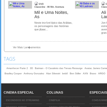
DVD
D
Classicline - 86 Min. Aventura
Class
Mil e Uma Noites,
Al
As
La
Neste incrível épico das Arábias,
Jon 
os personagens das histórias
estre
que j&aac...
aven
gran.
Ver Mais Lan�amentos
TAGS
Amanhecer Parte 2
3D
Batman - O Cavaleiro das Trevas Ressurge
Avatar, James Cam
Bradley Cooper
Anthony Gonzalez
Alan Silvestri
bebê
Ben Stiller
AXN
Bravo
ARGO
CINEMA ESPECIAL
COLUNAS
ESPECIAIS
ESCONDIDOS NO STREAMING
CINEFILIA
COADJUVAN