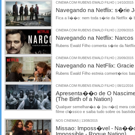
CINEMA COM RUBENS EWALD FILHO | 14/10/2015
Navegando na Netflix: s�rie J
Fica a li��o: nem toda s�rie da Netflix � 
CINEMA COM RUBENS EWALD FILHO | 22/09/2015
Navegando na Netflix: Narcos
Rubens Ewald Filho comenta s�rie da Netfli
CINEMA COM RUBENS EWALD FILHO | 20/09/2015
Navegando na NetFlix: Gracie
Rubens Ewald Filho estreia coment�rios bas
CINEMA COM RUBENS EWALD FILHO | 08/11/2016
Apresenta��o de O Nascim
(The Birth of a Nation)
Qualquer semelhan�a � (ou n�o) mera coi
filme cl�ssico e saiba tudo sobre os bastid
NOS CINEMAS | 13/08/2015
Missao: Imposs�vel - Na��o 
Impossible - Rogue Nation)