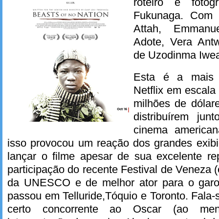
roteiro e fotog
Fukunaga. Com I
Attah, Emmanue
Adote, Vera Antw
de Uzodinma Iwea
Esta é a mais 
Netflix em escal
milhões de dólare
distribuírem ju
cinema america
isso provocou um reação dos grandes exib
lançar o filme apesar de sua excelente re
participação do recente Festival de Veneza
da UNESCO e de melhor ator para o garo
passou em Telluride,Tóquio e Toronto. Fal
certo concorrente ao Oscar (ao men