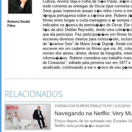
Cultura, revista Veja e Folha de S�o Paulo, al�m 
onde comenta as entregas do Oscar (que comenta 
Seus guias impressos anuais s�o tidos como a me
l�ngua portuguesa sobre a s�tima arte. Rubens j� 
filmes entre longas e curta-metragens e � sempre re
Rubens Ewald
indicados na �poca da premia��o do Oscar. Ele c
Filho
f�s da atriz Debbie Reynolds, tendo uma cole��o 
que ela participou. Fez participa��es em filmes br
escreveu diversos roteiros para miniss�ries, incl
de “�ramos Seis” de Maria Jos� Dupr�. Ainda c
escrever em um caderno os filmes que via. Ali, col
nomes dos atores, diretor, diretor de fotografia, rotei
informa��es. Rubens considera seu trabalho mais 
de Cineastas”, editado pela primeira vez em 1977 e 
atualizado, continuando a ser o �nico de seu g�ner
RELACIONADOS
CINEMA COM RUBENS EWALD FILHO | 11/12/2015
Navegando na Netflix: Very M
Pouco depois de ter estreado nos Estados U
Netflix esta produ��o especial