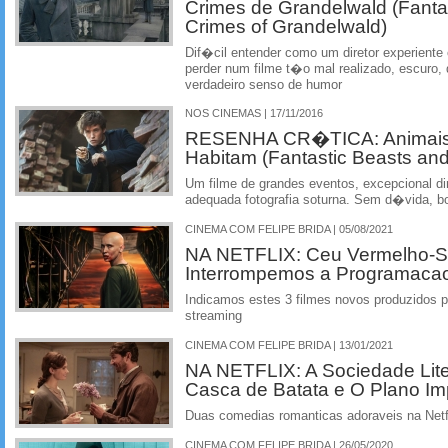
Crimes de Grandelwald (Fanta
Crimes of Grandelwald)
Dif�cil entender como um diretor experient
perder num filme t�o mal realizado, escuro
verdadeiro senso de humor
NOS CINEMAS | 17/11/2016
RESENHA CR�TICA: Animais 
Habitam (Fantastic Beasts and 
Um filme de grandes eventos, excepcional 
adequada fotografia soturna. Sem d�vida, b
CINEMA COM FELIPE BRIDA | 05/08/2021
NA NETFLIX: Ceu Vermelho-S
Interrompemos a Programaca
Indicamos estes 3 filmes novos produzidos pe
streaming
CINEMA COM FELIPE BRIDA | 13/01/2021
NA NETFLIX: A Sociedade Liter
Casca de Batata e O Plano Imp
Duas comedias romanticas adoraveis na Netf
CINEMA COM FELIPE BRIDA | 26/05/2020