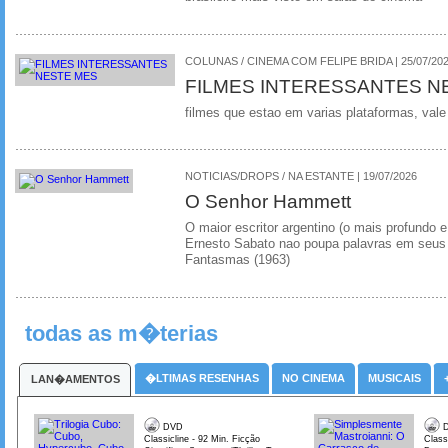
COLUNAS / CINEMA COM FELIPE BRIDA | 25/07/20
FILMES INTERESSANTES N
filmes que estao em varias plataformas, vale
NOTICIAS/DROPS / NA ESTANTE | 19/07/2026
O Senhor Hammett
O maior escritor argentino (o mais profundo e
Ernesto Sabato nao poupa palavras em seus 
Fantasmas (1963)
todas as m�terias
�LTIMAS RESENHAS
NO CINEMA
MUSICAIS
LAN�AMENTOS
DVD
D
Classicline - 92 Min. Ficção
Class