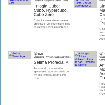
Cientifica, Suspense/Thriller, Terror
Dram
Trilogia Cubo:
Si
Cubo, Hypercubo,
Ma
Cubo Zero
Ca
Um
Cubo: Uma estudante, um ex-
Es
presidiário, um engenheiro, uma
assistente social, um policial e
O Ca
u...
sinis
Mass
Ardea
DVD
D
Classicline - 97 Min. Suspense/Thriller
Class
Comé
Setima Profecia, A
Ant
Ao redor do mundo estão
Mc
aparecendo diversos sinais do
Ac
fim dos tempos, assim como
Ou
está ...
Flore
Field
MacL
Olymp