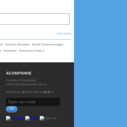
usar busca
tro
Anthony Gonzalez
Arnold Schwarzenegger
n
Animação
Amanhecer Parte 2
ACOMPANHE
Contato e Publicidade:
edinho@dvdmagazine.com.br
Receba as �ltimas informa��es.
OK