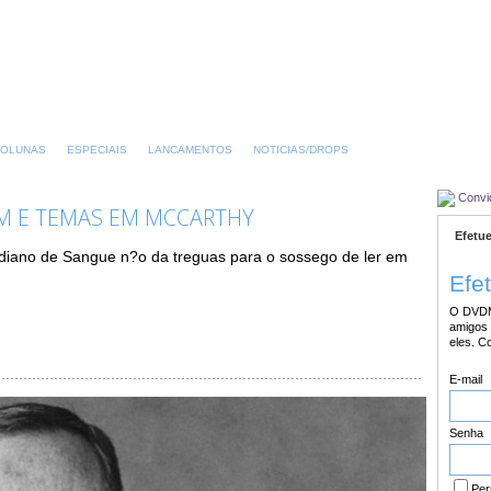
OLUNAS
ESPECIAIS
LANCAMENTOS
NOTICIAS/DROPS
Convi
EM E TEMAS EM MCCARTHY
Efetue
diano de Sangue n?o da treguas para o sossego de ler em
Efe
O DVDM
amigos 
eles. C
E-mail
Senha
Per