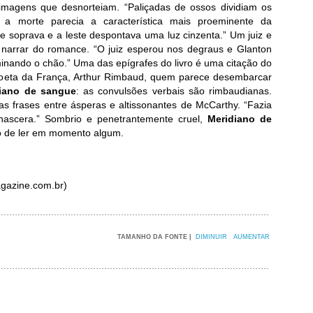
magens que desnorteiam. “Paliçadas de ossos dividiam os
 a morte parecia a característica mais proeminente da
 soprava e a leste despontava uma luz cinzenta.” Um juiz e
narrar do romance. “O juiz esperou nos degraus e Glanton
nando o chão.” Uma das epígrafes do livro é uma citação do
poeta da França, Arthur Rimbaud, quem parece desembarcar
iano de sangue
: as convulsões verbais são rimbaudianas.
s frases entre ásperas e altissonantes de McCarthy. “Fazia
nascera.” Sombrio e penetrantemente cruel,
Meridiano de
o de ler em momento algum.
gazine.com.br)
TAMANHO DA FONTE |
DIMINUIR
AUMENTAR