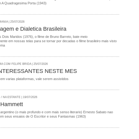
 A Quadragesima Porta (1943)
NIA | 25/07/2026
agem e Dialetica Brasileira
 Dois Maridos (1976), o filme de Bruno Barreto, bate meio
nte em nossas telas para se tornar por decadas o filme brasileiro mais visto
ema
A COM FELIPE BRIDA | 25/07/2026
INTERESSANTES NESTE MES
 em varias plataformas, vale serem assistidos
 NA ESTANTE | 19/07/2026
 Hammett
 argentino (o mais profundo e com mais senso literario) Ernesto Sabato nao
em seus ensaios de O Escritor e seus Fantasmas (1963)