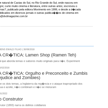
natural de Caxias do Sul, no Rio Grande do Sul, onde nasceu em
re; curte muito cinema e literatura, entre outras artes; escreveu o
emas?, publicado pela editora Movimento em 1999, e desde a d�cada
ublicados em diversos jornais e outras publica��es de cinema em
ron@dvdmagazine.com.br
NS EWALD FILHO | 30/08/2018
 CR�TICA: Lamen Shop (Ramen Teh)
al que aborda temas e sabores muito originais para n�s. Experiment
/02/2016
CR�TICA: Orgulho e Preconceito e Zumbis
rejudice and Zombies)
 os dois temas, a Inglaterra da reg�ncia e o ataque inapropriado dos
a e azeite, n�o combinam e n�o se misturam
01/2022
o Construtor
rutor (1893) narra os delirios cotidianos