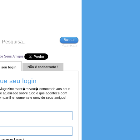
Buscar
>>Avan�ada
de Seus Amigos
Não é cadastrado?
 seu login
tue seu login
agazine mant�m voc� conectado aos seus
e atualizado sobre tudo o que acontece com
ompartilhe, comente e convide seus amigos!
manecer Logado