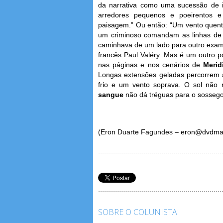
da narrativa como uma sucessão de i
arredores pequenos e poeirentos e
paisagem.” Ou então: “Um vento quente
um criminoso comandam as linhas de 
caminhava de um lado para outro exami
francês Paul Valéry. Mas é um outro 
nas páginas e nos cenários de
Merid
Longas extensões geladas percorrem a
frio e um vento soprava. O sol não 
sangue
não dá tréguas para o sosseg
(Eron Duarte Fagundes – eron@dvdma
SOBRE O COLUNISTA: