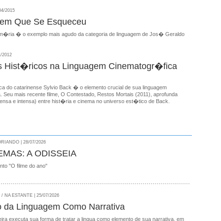
04/2015
gem Que Se Esqueceu
m�ria � o exemplo mais agudo da categoria de linguagem de Jos� Geraldo
1/2012
 Hist�ricos na Linguagem Cinematogr�fica
ica do catarinense Sylvio Back � o elemento crucial de sua linguagem
. Seu mais recente filme, O Contestado, Restos Mortais (2011), aprofunda
nsa e intensa) entre hist�ria e cinema no universo est�tico de Back.
RIANDO | 28/07/2026
EMAS: A ODISSEIA
onto "O filme do ano"
 NA ESTANTE | 25/07/2026
o da Linguagem Como Narrativa
ira executa sua forma de tratar a lingua como elemento de sua narrativa, em