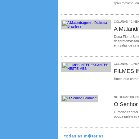
grau maximo, em
COLUNAS / CINEMA
A Malandr
Dona Flor e Seus
despretensiosame
em salas de cin
COLUNAS / CINEM
FILMES 
filmes que estao
NOTICIAS/DROPS /
O Senhor
O maior escritor
poupa palavras 
todas as m�terias