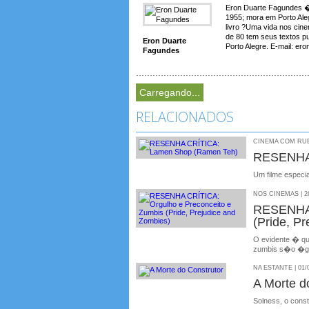
Eron Duarte Fagundes � 
1955; mora em Porto Aleg
livro ?Uma vida nos cin
de 80 tem seus textos p
Eron Duarte
Porto Alegre. E-mail: e
Fagundes
Carregando...
RELACIONADOS
CINEMA COM RUBE
RESENHA
Um filme especi
NOS CINEMAS | 26
RESENHA 
(Pride, P
O evidente � que
zumbis s�o �gu
NA ESTANTE | 01/
A Morte d
Solness, o const