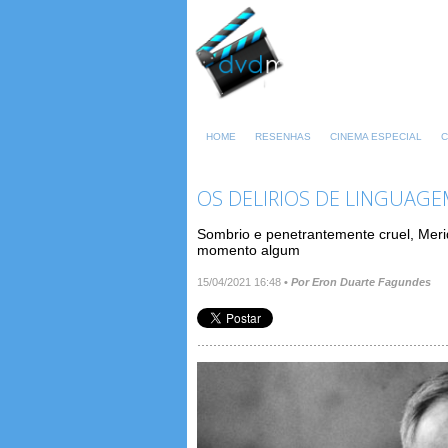
HOME
RESENHAS
CINEMA ESPECIAL
C
OS DELIRIOS DE LINGUAG
Sombrio e penetrantemente cruel, Meri
momento algum
15/04/2021 16:48
•
Por Eron Duarte Fagundes