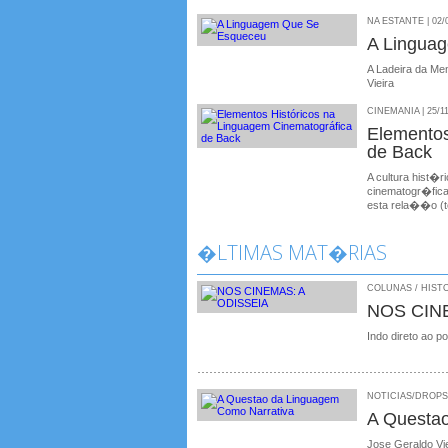
NA ESTANTE | 02/
A Lingua
A Ladeira da Me
Vieira
CINEMANIA | 25/1
Elementos
de Back
A cultura hist�r
cinematogr�fica
esta rela��o (te
�LTIMAS MAT�RIAS
COLUNAS / HISTO
NOS CIN
Indo direto ao p
NOTICIAS/DROPS /
A Questa
Jose Geraldo Vie