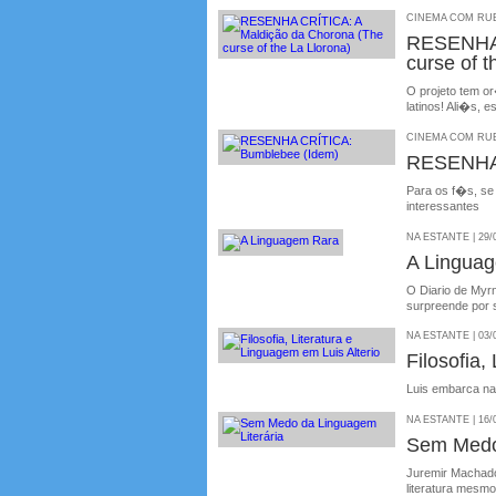
CINEMA COM RUBE
RESENHA 
curse of t
O projeto tem o
latinos! Ali�s, 
CINEMA COM RUBE
RESENHA 
Para os f�s, se
interessantes
NA ESTANTE | 29/
A Lingua
O Diario de Myr
surpreende por s
NA ESTANTE | 03/
Filosofia,
Luis embarca n
NA ESTANTE | 16/
Sem Medo
Juremir Machado
literatura mes