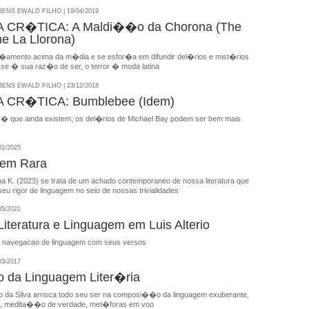
NS EWALD FILHO | 19/04/2019
CR�TICA: A Maldi��o da Chorona (The
he La Llorona)
r�amento acima da m�dia e se esfor�a em difundir del�rios e mist�rios
esse � sua raz�o de ser, o terror � moda latina
NS EWALD FILHO | 23/12/2018
CR�TICA: Bumblebee (Idem)
 � que ainda existem, os del�rios de Michael Bay podem ser bem mais
01/2025
gem Rara
na K. (2023) se trata de um achado contemporaneo de nossa literatura que
eu rigor de linguagem no seio de nossas trivialidades
05/2021
 Literatura e Linguagem em Luis Alterio
a navegacao de linguagem com seus versos
03/2017
 da Linguagem Liter�ria
 da Silva arrisca todo seu ser na composi��o da linguagem exuberante,
mo, medita��o de verdade, met�foras em voo