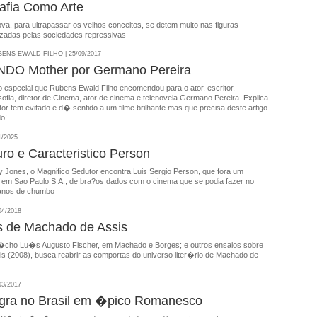
afia Como Arte
lcova, para ultrapassar os velhos conceitos, se detem muito nas figuras
lizadas pelas sociedades repressivas
NS EWALD FILHO | 25/09/2017
DO Mother por Germano Pereira
 especial que Rubens Ewald Filho encomendou para o ator, escritor,
osofia, diretor de Cinema, ator de cinema e telenovela Germano Pereira. Explica
tor tem evitado e d� sentido a um filme brilhante mas que precisa deste artigo
do!
1/2025
o e Caracteristico Person
 Jones, o Magnifico Sedutor encontra Luis Sergio Person, que fora um
ico em Sao Paulo S.A., de bra?os dados com o cinema que se podia fazer no
 anos de chumbo
04/2018
s de Machado de Assis
cho Lu�s Augusto Fischer, em Machado e Borges; e outros ensaios sobre
s (2008), busca reabrir as comportas do universo liter�rio de Machado de
03/2017
gra no Brasil em �pico Romanesco