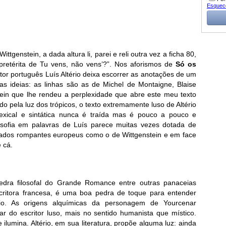
Esquec
ittgenstein, a dada altura li, parei e reli outra vez a ficha 80,
 pretérita de Tu vens, não vens’?”. Nos aforismos de
Só os
itor português Luís Altério deixa escorrer as anotações de um
das ideias: as linhas são as de Michel de Montaigne, Blaise
tein que lhe rendeu a perplexidade que abre este meu texto
o pela luz dos trópicos, o texto extremamente luso de Altério
lexical e sintática nunca é traída mas é pouco a pouco e
osofia em palavras de Luís parece muitas vezes dotada de
erados rompantes europeus como o de Wittgenstein e em face
 cá.
dra filosofal do Grande Romance entre outras panaceias
escritora francesa, é uma boa pedra de toque para entender
tério. As origens alquímicas da personagem de Yourcenar
r do escritor luso, mais no sentido humanista que místico.
ilumina. Altério, em sua literatura, propõe alguma luz: ainda