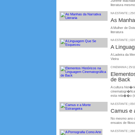
Juremir Machado
literatura mes
NA ESTANTE | 25/
As Manhas
A Mulher de Dois
literatura
NA ESTANTE | 02/
A Lingua
A Ladeira da Me
Vieira
CINEMANIA | 25/1
Elementos
de Back
A cultura hist�r
cinematogr�fica
esta rela��o (te
NA ESTANTE | 05/
Camus e a
No mesmo ano de
ensaios de filos
NA ESTANTE | 26/