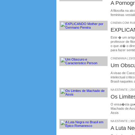
A Pornogr
A filosofia na a
femininas vesta
CINEMA COM RUBE
EXPLICAN
Este � um artigo
professor de fil
o que at� o dire
para fazer senti
CINEMANIA | 23/0
Um Obscur
A visao de Cassy
intelectual crit
Brasil naqueles
NA ESTANTE | 25/
Os Limite
O ensa�sta ga�
Machado de Assi
Assis
NA ESTANTE | 30/
A Luta Ne