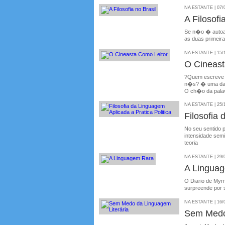
NA ESTANTE | 07/
A Filosofi
Se n�o � autoaj
as duas primeira
NA ESTANTE | 15/
O Cineast
?Quem escreve v�
n�s? � uma das m
O ch�o da palavr
NA ESTANTE | 25/
Filosofia 
No seu sentido 
intensidade semi
teoria
NA ESTANTE | 29/
A Lingua
O Diario de Myr
surpreende por s
NA ESTANTE | 16/
Sem Medo