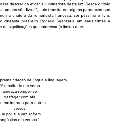
ssa descrer da eficácia iluminadora desta luz. Desde o título
aus poetas são livres”, Luís transita em alguns paradoxos que
mo na criatura da romancista francesa: ser péssimo e livre,
cineasta brasileiro Rogério Sganzerla em seus filmes e
 de significações que interessa (o limite) à arte.
prema criação de língua e linguagem.
“A tensão de um verso
ameaça romper-se
trasfegar com afã
o melindrado para outros
versos
que por sua vez sofrem
angústias em versos.”