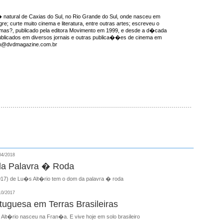
natural de Caxias do Sul, no Rio Grande do Sul, onde nasceu em
re; curte muito cinema e literatura, entre outras artes; escreveu o
emas?, publicado pela editora Movimento em 1999, e desde a d�cada
ublicados em diversos jornais e outras publica��es de cinema em
ron@dvdmagazine.com.br
04/2018
da Palavra � Roda
017) de Lu�s Alt�rio tem o dom da palavra � roda
10/2017
tuguesa em Terras Brasileiras
Alt�rio nasceu na Fran�a. E vive hoje em solo brasileiro