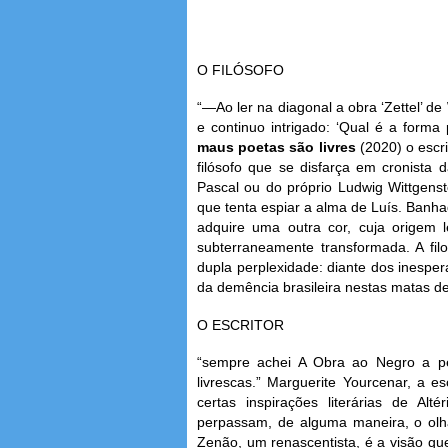
O FILÓSOFO
“—Ao ler na diagonal a obra ‘Zettel’ de W
e continuo intrigado: ‘Qual é a forma
maus poetas são livres
(2020) o escr
filósofo que se disfarça em cronista 
Pascal ou do próprio Ludwig Wittgens
que tenta espiar a alma de Luís. Banhad
adquire uma outra cor, cuja origem 
subterraneamente transformada. A fil
dupla perplexidade: diante dos inesp
da demência brasileira nestas matas de
O ESCRITOR
“sempre achei A Obra ao Negro a pe
livrescas.” Marguerite Yourcenar, a 
certas inspirações literárias de Al
perpassam, de alguma maneira, o olha
Zenão, um renascentista, é a visão que 