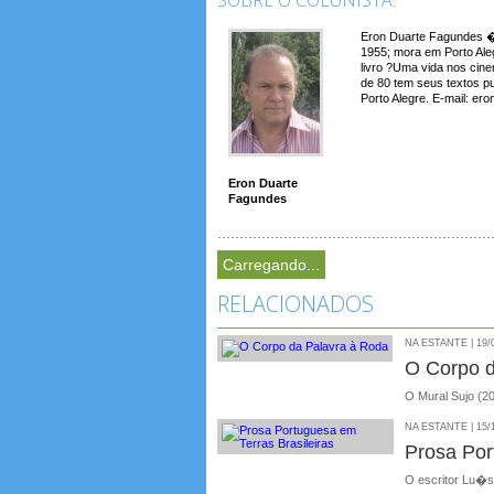
Eron Duarte Fagundes � 
1955; mora em Porto Aleg
livro ?Uma vida nos cin
de 80 tem seus textos p
Porto Alegre. E-mail: e
Eron Duarte
Fagundes
Carregando...
RELACIONADOS
NA ESTANTE | 19/
O Corpo 
O Mural Sujo (2
NA ESTANTE | 15/
Prosa Por
O escritor Lu�s 