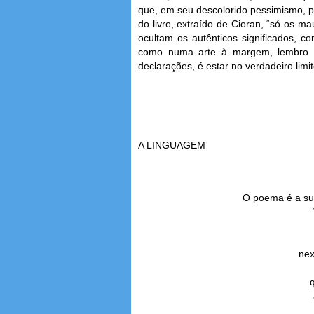
que, em seu descolorido pessimismo, po
do livro, extraído de Cioran, “só os m
ocultam os autênticos significados, co
como numa arte à margem, lembro o 
declarações, é estar no verdadeiro limite
A LINGUAGEM
O poema é a su
nex