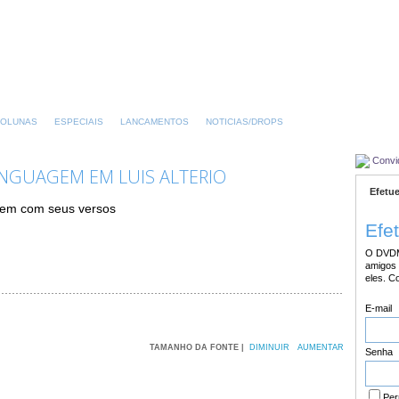
OLUNAS
ESPECIAIS
LANCAMENTOS
NOTICIAS/DROPS
Convi
LINGUAGEM EM LUIS ALTERIO
Efetue
gem com seus versos
Efe
O DVDM
amigos 
eles. C
E-mail
TAMANHO DA FONTE |
DIMINUIR
AUMENTAR
Senha
Per