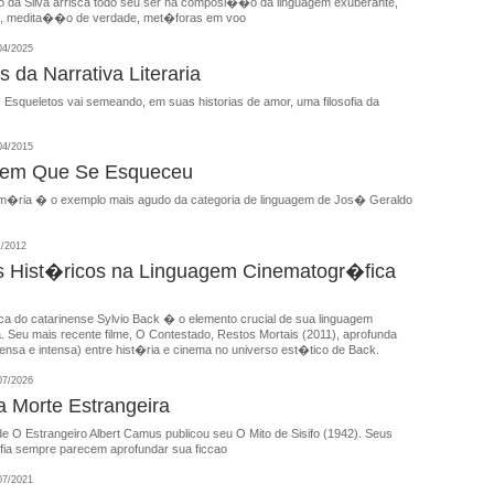
 da Silva arrisca todo seu ser na composi��o da linguagem exuberante,
mo, medita��o de verdade, met�foras em voo
04/2025
 da Narrativa Literaria
 Esqueletos vai semeando, em suas historias de amor, uma filosofia da
04/2015
gem Que Se Esqueceu
m�ria � o exemplo mais agudo da categoria de linguagem de Jos� Geraldo
1/2012
 Hist�ricos na Linguagem Cinematogr�fica
ica do catarinense Sylvio Back � o elemento crucial de sua linguagem
. Seu mais recente filme, O Contestado, Restos Mortais (2011), aprofunda
nsa e intensa) entre hist�ria e cinema no universo est�tico de Back.
07/2026
 Morte Estrangeira
 O Estrangeiro Albert Camus publicou seu O Mito de Sisifo (1942). Seus
ofia sempre parecem aprofundar sua ficcao
07/2021