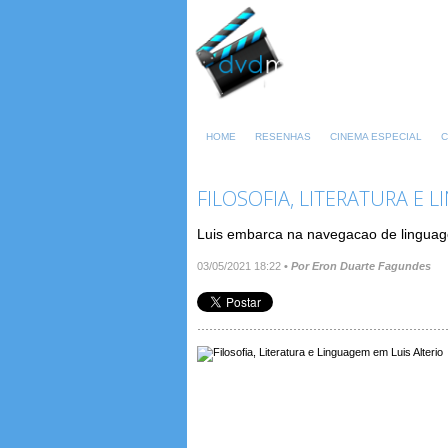
HOME
RESENHAS
CINEMA ESPECIAL
C
FILOSOFIA, LITERATURA E 
Luis embarca na navegacao de lingua
03/05/2021 18:22
•
Por Eron Duarte Fagundes