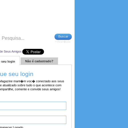
Buscar
>>Avan�ada
de Seus Amigos
Não é cadastrado?
 seu login
tue seu login
agazine mant�m voc� conectado aos seus
e atualizado sobre tudo o que acontece com
ompartilhe, comente e convide seus amigos!
manecer Logado