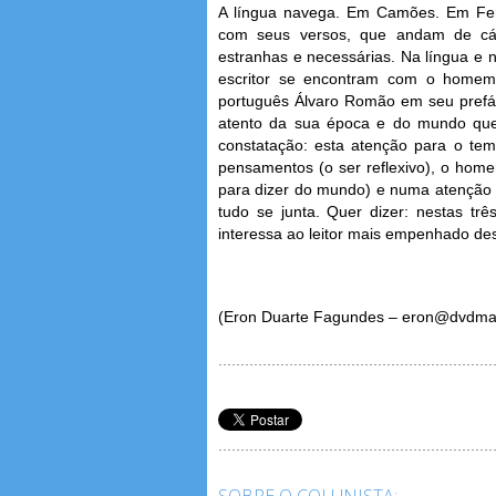
A língua navega. Em Camões. Em Fe
com seus versos, que andam de c
estranhas e necessárias. Na língua e n
escritor se encontram com o homem 
português Álvaro Romão em seu prefác
atento da sua época e do mundo que
constatação: esta atenção para o tem
pensamentos (o ser reflexivo), o home
para dizer do mundo) e numa atenção 
tudo se junta. Quer dizer: nestas três
interessa ao leitor mais empenhado de
(Eron Duarte Fagundes – eron@dvdma
SOBRE O COLUNISTA: