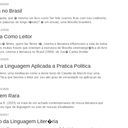
03/2019
a no Brasil
uda, que � mesmo um livro como Ser feliz (vamos ficar com seu codinome,
s palavras do longo t�tulo)? � um ensaio, uma filosofia brasileira
12/2018
a Como Leitor
 filmes, quem faz filmes l�, cinema e literatura influenciam a vida de todos
uitas frases que orientam a estrutura de filosofia cinematogr�fica do livro
a: cinema e literatura no Brasil (1994), de Jos� Carlos Avellar
10/2025
da Linguagem Aplicada a Pratica Politica
pleno, uma meditacao como a deste texto de Claudia de Marchi traz uma
?tica que fascina o leitor por seu alto grau de veracidade na aplicacao da
01/2025
gem Rara
na K. (2023) se trata de um achado contemporaneo de nossa literatura que
eu rigor de linguagem no seio de nossas trivialidades
03/2017
 da Linguagem Liter�ria