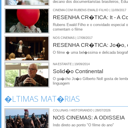
decano dos documentaristas brasileiros, Edu
CINEMA COM RUBENS EWALD FILHO | 11/09/2017
RESENHA CR�TICA: It - A Cois
Rubens Ewald Filho e o convidado especial o
comentam o filme
NOS CINEMAS | 17/08/2017
RESENHA CR�TICA: Jo�o, o
O filme � uma bel�ssima e delicada biograf
NA ESTANTE | 19/09/2014
Solid�o Continental
O ga�cho Jo�o Gilberto Noll gosta de lembr
linguagem
�LTIMAS MAT�RIAS
COLUNAS / HISTORIANDO | 28/07/2026
NOS CINEMAS: A ODISSEIA
Indo direto ao ponto "O filme do ano"