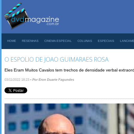
HOME
RESENHAS
CINEMA ESPECIAL
COLUNAS
ESPECIAIS
LANCAM
O ESPOLIO DE JOAO GUIMARAES ROSA
Eles Eram Muitos Cavalos tem trechos de densidade verbal extraord
03/11/2022 18:23
•
Por Eron Duarte Fagundes