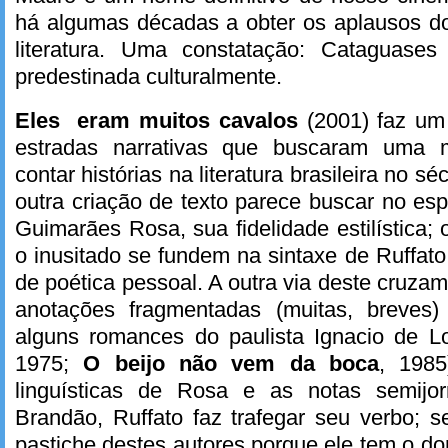
há algumas décadas a obter os aplausos do
literatura. Uma constatação: Cataguase
predestinada culturalmente.
Eles eram muitos cavalos
(2001) faz u
estradas narrativas que buscaram uma m
contar histórias na literatura brasileira no 
outra criação de texto parece buscar no esp
Guimarães Rosa, sua fidelidade estilística; 
o inusitado se fundem na sintaxe de Ruffato
de poética pessoal. A outra via deste cruza
anotações fragmentadas (muitas, breve
alguns romances do paulista Ignacio de L
1975;
O beijo não vem da boca
, 1985
linguísticas de Rosa e as notas semijor
Brandão, Ruffato faz trafegar seu verbo; 
pastiche destes autores porque ele tem o 