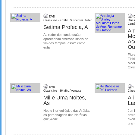
DVD
D
Classicline - 97 Min. Suspense/Thriller
Class
Comé
Setima Profecia, A
Ant
Ao redor do mundo estão
Mc
aparecendo diversos sinais do
Ac
fim dos tempos, assim como
Ou
está ...
Flore
Field
MacL
Olymp
DVD
D
Classicline - 86 Min. Aventura
Class
Mil e Uma Noites,
Al
As
La
Neste incrível épico das Arábias,
Jon 
os personagens das histórias
estre
que j&aac...
aven
gran.