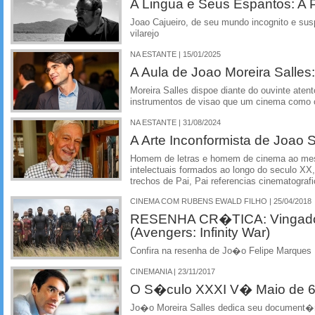
A Lingua e Seus Espantos: A
Joao Cajueiro, de seu mundo incognito e susp
vilarejo
NA ESTANTE | 15/01/2025
A Aula de Joao Moreira Salles
Moreira Salles dispoe diante do ouvinte aten
instrumentos de visao que um cinema como o
NA ESTANTE | 31/08/2024
A Arte Inconformista de Joao S
Homem de letras e homem de cinema ao me
intelectuais formados ao longo do seculo XX
trechos de Pai, Pai referencias cinematograf
CINEMA COM RUBENS EWALD FILHO | 25/04/2018
RESENHA CR�TICA: Vingadore
(Avengers: Infinity War)
Confira na resenha de Jo�o Felipe Marques
CINEMANIA | 23/11/2017
O S�culo XXXI V� Maio de 
Jo�o Moreira Salles dedica seu document�ri