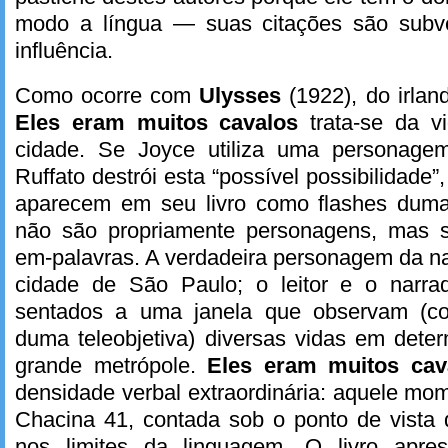
modo a língua — suas citações são subve
influência.
Como ocorre com
Ulysses
(1922), do irla
Eles eram muitos cavalos
trata-se da 
cidade. Se Joyce utiliza uma personagem
Ruffato destrói esta “possível possibilidade”,
aparecem em seu livro como flashes duma
não são propriamente personagens, mas s
em-palavras. A verdadeira personagem da nar
cidade de São Paulo; o leitor e o narra
sentados a uma janela que observam (c
duma teleobjetiva) diversas vidas em dete
grande metrópole.
Eles eram muitos ca
densidade verbal extraordinária: aquele m
Chacina 41, contada sob o ponto de vista
nos limites da linguagem. O livro apre