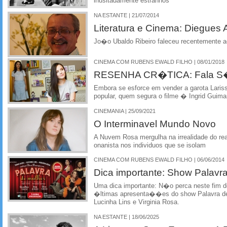
inusitadamente estranhos
NA ESTANTE | 21/07/2014
Literatura e Cinema: Diegues
Jo�o Ubaldo Ribeiro faleceu recentemente 
CINEMA COM RUBENS EWALD FILHO | 08/01/2018
RESENHA CR�TICA: Fala S�
Embora se esforce em vender a garota Laris
popular, quem segura o filme � Ingrid Guim
CINEMANIA | 25/09/2021
O Interminavel Mundo Novo
A Nuvem Rosa mergulha na irrealidade do rea
onanista nos individuos que se isolam
CINEMA COM RUBENS EWALD FILHO | 06/06/2014
Dica importante: Show Palavr
Uma dica importante: N�o perca neste fim d
�ltimas apresenta��es do show Palavra de
Lucinha Lins e Virginia Rosa.
NA ESTANTE | 18/06/2025