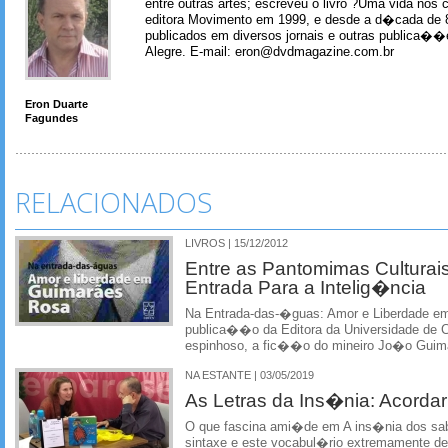
entre outras artes; escreveu o livro ?Uma vida nos 
editora Movimento em 1999, e desde a d�cada de 
publicados em diversos jornais e outras publica�
Alegre. E-mail: eron@dvdmagazine.com.br
Eron Duarte
Fagundes
RELACIONADOS
LIVROS | 15/12/2012
Entre as Pantomimas Culturai
Entrada Para a Intelig�ncia
Na Entrada-das-�guas: Amor e Liberdade 
publica��o da Editora da Universidade de C
espinhoso, a fic��o do mineiro Jo�o Gui
NA ESTANTE | 03/05/2019
As Letras da Ins�nia: Acorda
O que fascina ami�de em A ins�nia dos sa
sintaxe e este vocabul�rio extremamente de