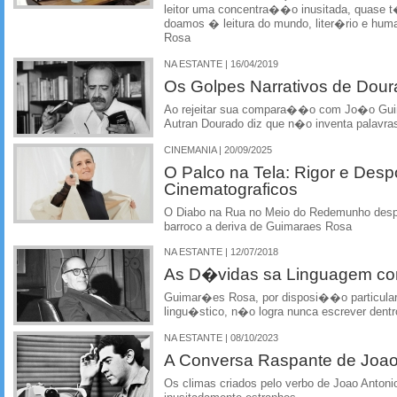
leitor uma concentra��o inusitada, quase t
doamos � leitura do mundo, liter�rio e hu
Rosa
NA ESTANTE | 16/04/2019
Os Golpes Narrativos de Dou
Ao rejeitar sua compara��o com Jo�o Guim
Autran Dourado diz que n�o inventa palavra
CINEMANIA | 20/09/2025
O Palco na Tela: Rigor e Des
Cinematograficos
O Diabo na Rua no Meio do Redemunho desp
barroco a deriva de Guimaraes Rosa
NA ESTANTE | 12/07/2018
As D�vidas sa Linguagem com
Guimar�es Rosa, por disposi��o particular
lingu�stico, n�o logra nunca escrever den
NA ESTANTE | 08/10/2023
A Conversa Raspante de Joao
Os climas criados pelo verbo de Joao Anton