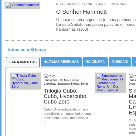
NOTICIAS/DROPS / NA ESTANTE | 19/07/2026
O Senhor Hammett
O maior escritor argentino (o mais profundo e
Ernesto Sabato nao poupa palavras em seus 
Fantasmas (1963)
todas as m�terias
�LTIMAS RESENHAS
NO CINEMA
MUSICAIS
LAN�AMENTOS
DVD
D
Classicline - 92 Min. Ficção
Class
Cientifica, Suspense/Thriller, Terror
Dram
Trilogia Cubo:
Si
Cubo, Hypercubo,
Ma
Cubo Zero
Ca
Um
Cubo: Uma estudante, um ex-
Es
presidiário, um engenheiro, uma
assistente social, um policial e
O Ca
u...
sinis
Mass
Ardea