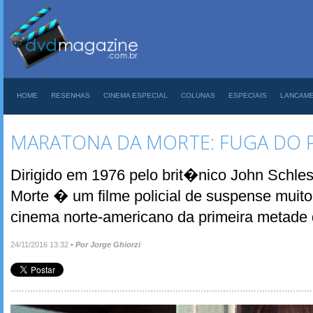
HOME
RESENHAS
CINEMA ESPECIAL
COLUNAS
ESPECIAIS
LANCAM
MARATONA DA MORTE: FUGA DO 
Dirigido em 1976 pelo brit�nico John Schles
Morte � um filme policial de suspense muito
cinema norte-americano da primeira metade
24/11/2016 13:32
•
Por Jorge Ghiorzi