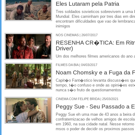
Eles Lutaram pela Patria
Tres soldados sovieticos sobrevivem a uma 
Mundial. Eles caminham por tres dias em dir
encontram dificuldades que vao de lembranca
inimigos
NOS CINEMAS | 26/07/2017
RESENHA CR�TICA: Em Ritm
Driver)
Um dos melhores filmes americanos do ano 
FILMES DA BIA | 04/03/2017
Noam Chomsky e a Fuga da 
Capit�o Fant�stico levanta discuss�es qu
tempo, t�o confuso e onde as opini�es est�
nunca s�o fruto de questionamentos
CINEMA COM FELIPE BRIDA | 25/03/2021
Peggy Sue - Seu Passado a 
Peggy Sue eh uma mae de 43 anos a beira do
confraternizacao de velhos amigos de escola
em 1960, na sua cidade natal. Nesse retorn
msos o poder de decidir os proximos passos