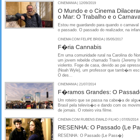
CINEMANIA | 12/09/2019
O Mundo e o Cinema Dilacerad
o Mar: O Trabalho e o Carnava
Estou me guardando para quando o carnaval 
o passado. O passado do realizador, na infan
CINEMA COM FELIPE BRIDA | 05/05/2017
F�ria Cannabis
Em uma comunidade rural na Carolina do No
um jovem rebelde chamado Travis (Jeremy Irv
violento. Foge de casa, devido ao pai opress
(Noah Wyle), um professor que tamb�m esc
O des...
CINEMANIA | 21/07/2014
F�ramos Grandes: O Passad
Um roteiro que se passa na cabe�a de al
Brasil pela televis�o e dando com os movim
de jornais. O roteiro vira filme.
CINEMA COM RUBENS EWALD FILHO | 07/05/2014
RESENHA: O Passado (Le P
RESENHA: O Passado (Le Pass�)