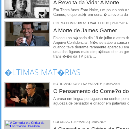
A Revolta da Vida: A Morte
Em Trinta Anos Esta Noite, um pouco sob o s
Camus, o que est� em cena � a revolta da 
CINEMA COM RUBENS EWALD FILHO | 21/07/2014
A Morte de James Garner
Faleceu no s�bado dia 19 de julho o astro 
Arquivo Confidencial. N�o se sabe a causa
quando teve derrame raramente apareceu e
uma das figuras mais simp�ticas de sua ge
transi��o da TV para ...
�LTIMAS MAT�RIAS
NOTICIAS/DROPS / NA ESTANTE | 08/08/2026
O Pensamento do Come?o do
A prosa em lingua portuguesa na contempora
agudeza de pensador e criador em palavras 
COLUNAS / CINEMANIA | 08/08/2026
A Comedia e a Critica da Escra