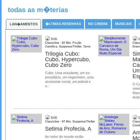
todas as m�terias
�LTIMAS RESENHAS
NO CINEMA
MUSICAIS
LAN�AMENTOS
DVD
D
Classicline - 92 Min. Ficção
Class
Cientifica, Suspense/Thriller, Terror
Dram
Trilogia Cubo:
Si
Cubo, Hypercubo,
Ma
Cubo Zero
Ca
Um
Cubo: Uma estudante, um ex-
Es
presidiário, um engenheiro, uma
assistente social, um policial e
O Ca
u...
sinis
Mass
Ardea
DVD
D
Classicline - 97 Min. Suspense/Thriller
Class
Comé
Setima Profecia, A
Ant
Ao redor do mundo estão
Mc