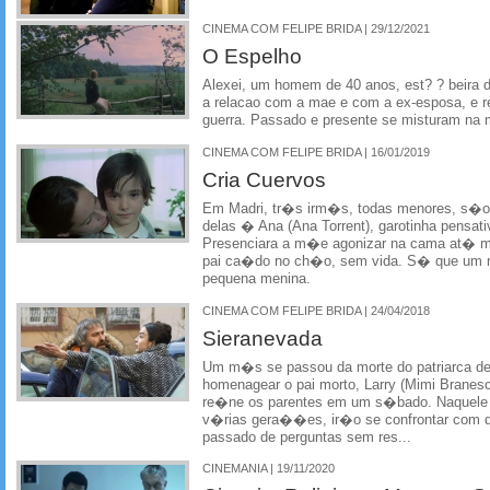
CINEMA COM FELIPE BRIDA | 29/12/2021
O Espelho
Alexei, um homem de 40 anos, est? ? beira da
a relacao com a mae e com a ex-esposa, e r
guerra. Passado e presente se misturam na 
CINEMA COM FELIPE BRIDA | 16/01/2019
Cria Cuervos
Em Madri, tr�s irm�s, todas menores, s�o c
delas � Ana (Ana Torrent), garotinha pensati
Presenciara a m�e agonizar na cama at� mor
pai ca�do no ch�o, sem vida. S� que um m
pequena menina.
CINEMA COM FELIPE BRIDA | 24/04/2018
Sieranevada
Um m�s se passou da morte do patriarca d
homenagear o pai morto, Larry (Mimi Brane
re�ne os parentes em um s�bado. Naquele di
v�rias gera��es, ir�o se confrontar com 
passado de perguntas sem res...
CINEMANIA | 19/11/2020