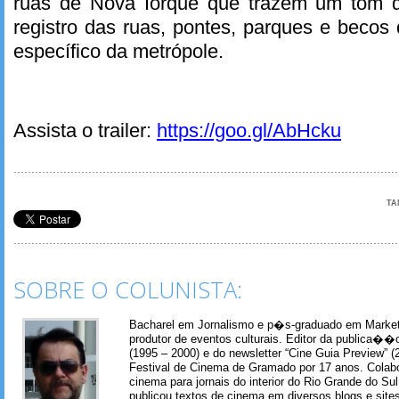
ruas de Nova Iorque que trazem um tom 
registro das ruas, pontes, parques e bec
específico da metrópole.
Assista o trailer:
https://goo.gl/AbHcku
TA
SOBRE O COLUNISTA:
Bacharel em Jornalismo e p�s-graduado em Marketin
produtor de eventos culturais. Editor da publica��
(1995 – 2000) e do newsletter “Cine Guia Preview” (
Festival de Cinema de Gramado por 17 anos. Colab
cinema para jornais do interior do Rio Grande do Su
publicou textos de cinema em diversos blogs e sit