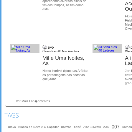
aparecendo diversos sinais do
Ac
fim dos tempos, assim como
Ou
está ...
Flore
Field
MacL
Olymp
DVD
D
Classicline - 86 Min. Aventura
Class
Mil e Uma Noites,
Al
As
La
Neste incrível épico das Arábias,
Jon 
os personagens das histórias
estre
que j&aac...
aven
gran.
Ver Mais Lan�amentos
TAGS
007
Bravo
Branca de Neve e O Caçador
Batman
bebê
Alan Silvestri
AXN
Anthon