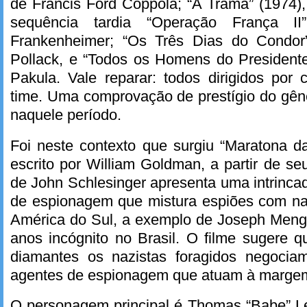
de Francis Ford Coppola; “A Trama” (1974),
sequência tardia “Operação França I
Frankenheimer; “Os Três Dias do Condor
Pollack, e “Todos os Homens do President
Pakula. Vale reparar: todos dirigidos por 
time. Uma comprovação de prestígio do gêner
naquele período.
Foi neste contexto que surgiu “Maratona d
escrito por William Goldman, a partir de seu 
de John Schlesinger apresenta uma intrincad
de espionagem que mistura espiões com na
América do Sul, a exemplo de Joseph Menge
anos incógnito no Brasil. O filme sugere 
diamantes os nazistas foragidos negocia
agentes de espionagem que atuam à margem
O personagem principal é Thomas “Babe” Le