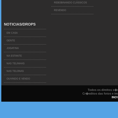
REBOBINANDO CLÁSSICOS
REVENDO
NOTICIAS/DROPS
EM CASA
GENTE
JOGATINA
NA ESTANTE
NAS TELINHAS
NAS TELONAS
OUVINDO E VENDO
Todos os direitos s
Cr�editos das fotos e ima
INO