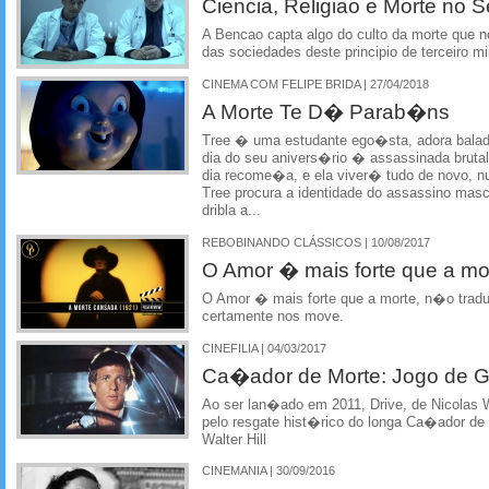
Ciencia, Religiao e Morte no 
A Bencao capta algo do culto da morte que no
das sociedades deste principio de terceiro mil
CINEMA COM FELIPE BRIDA | 27/04/2018
A Morte Te D� Parab�ns
Tree � uma estudante ego�sta, adora balad
dia do seu anivers�rio � assassinada brut
dia recome�a, e ela viver� tudo de novo, nu
Tree procura a identidade do assassino ma
dribla a...
REBOBINANDO CLÁSSICOS | 10/08/2017
O Amor � mais forte que a mo
O Amor � mais forte que a morte, n�o tradu
certamente nos move.
CINEFILIA | 04/03/2017
Ca�ador de Morte: Jogo de G
Ao ser lan�ado em 2011, Drive, de Nicolas 
pelo resgate hist�rico do longa Ca�ador de 
Walter Hill
CINEMANIA | 30/09/2016