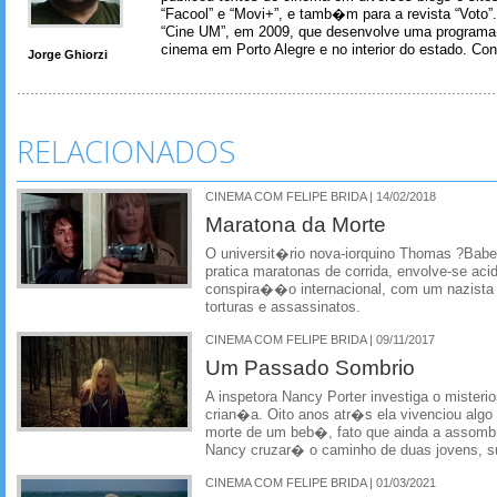
“Facool” e “Movi+”, e tamb�m para a revista “Voto”. 
“Cine UM”, em 2009, que desenvolve uma programa
cinema em Porto Alegre e no interior do estado. Co
Jorge Ghiorzi
RELACIONADOS
CINEMA COM FELIPE BRIDA | 14/02/2018
Maratona da Morte
O universit�rio nova-iorquino Thomas ?Babe
pratica maratonas de corrida, envolve-se ac
conspira��o internacional, com um nazista 
torturas e assassinatos.
CINEMA COM FELIPE BRIDA | 09/11/2017
Um Passado Sombrio
A inspetora Nancy Porter investiga o mister
crian�a. Oito anos atr�s ela vivenciou algo
morte de um beb�, fato que ainda a assomb
Nancy cruzar� o caminho de duas jovens, s
CINEMA COM FELIPE BRIDA | 01/03/2021