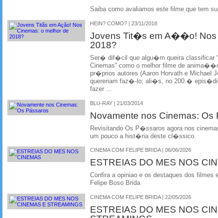
Saiba como avaliamos este filme que tem su
HEIN? COMO? | 23/11/2018
Jovens Tit�s em A��o! Nos 
2018?
Ser� dif�cil que algu�m queira classific
Cinemas” como o melhor filme de anima��o d
pr�prios autores (Aaron Horvath e Michael J
quereriam faz�-lo; ali�s, no 200.� epis�d
fazer ...
BLU-RAY | 21/03/2014
Novamente nos Cinemas: Os
Revisitando Os P�ssaros agora nos cinemas
um pouco a hist�ria deste cl�ssico.
CINEMA COM FELIPE BRIDA | 06/06/2026
ESTREIAS DO MES NOS CI
Confira a opiniao e os destaques dos filmes 
Felipe Boso Brida
CINEMA COM FELIPE BRIDA | 22/05/2026
ESTREIAS DO MES NOS CI