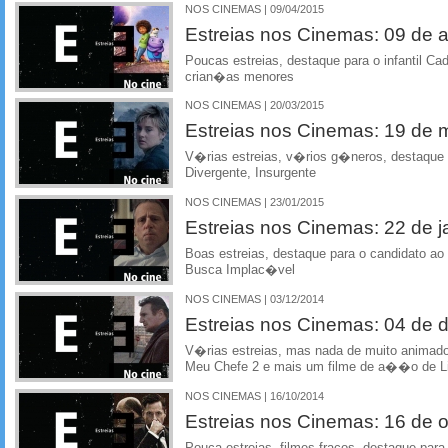
NOS CINEMAS | 09/04/2015
Estreias nos Cinemas: 09 de ab
Poucas estreias, destaque para o infantil C
crian�as menores
NOS CINEMAS | 20/03/2015
Estreias nos Cinemas: 19 de
V�rias estreias, v�rios g�neros, destaque 
Divergente, Insurgente
NOS CINEMAS | 23/01/2015
Estreias nos Cinemas: 22 de j
Boas estreias, destaque para o candidato a
Busca Implac�vel
NOS CINEMAS | 03/12/2014
Estreias nos Cinemas: 04 de
V�rias estreias, mas nada de muito animado
Meu Chefe 2 e mais um filme de a��o de 
NOS CINEMAS | 16/10/2014
Estreias nos Cinemas: 16 de 
Pouca estreias, filmes fracos, destaque par