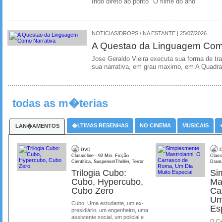
Indo direto ao ponto "O filme do ano"
NOTICIAS/DROPS / NA ESTANTE | 25/07/2026
A Questao da Linguagem Como
Jose Geraldo Vieira executa sua forma de tr
sua narrativa, em grau maximo, em A Quadra
todas as m�terias
�LTIMAS RESENHAS
NO CINEMA
MUSICAIS
LAN�AMENTOS
DVD
D
Classicline - 92 Min. Ficção
Class
Cientifica, Suspense/Thriller, Terror
Dram
Trilogia Cubo:
Si
Cubo, Hypercubo,
Ma
Cubo Zero
Ca
Um
Cubo: Uma estudante, um ex-
Es
presidiário, um engenheiro, uma
assistente social, um policial e
O Ca