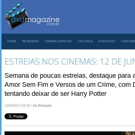
HOME
RESENHAS
CINEMA ESPECIAL
COLUNAS
ESPECIAIS
LANCAM
ESTREIAS NOS CINEMAS: 12 DE J
Semana de poucas estreias, destaque para a
Amor Sem Fim e Versos de um Crime, com Da
tentando deixar de ser Harry Potter
12/06/2014 09:35
•
Da Redação