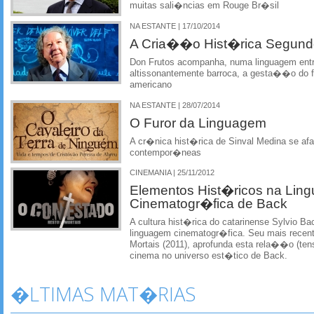
muitas sali�ncias em Rouge Br�sil
NA ESTANTE | 17/10/2014
A Cria��o Hist�rica Segund
Don Frutos acompanha, numa linguagem entr
altissonantemente barroca, a gesta��o do fi
americano
NA ESTANTE | 28/07/2014
O Furor da Linguagem
A cr�nica hist�rica de Sinval Medina se af
contempor�neas
CINEMANIA | 25/11/2012
Elementos Hist�ricos na Lin
Cinematogr�fica de Back
A cultura hist�rica do catarinense Sylvio B
linguagem cinematogr�fica. Seu mais recent
Mortais (2011), aprofunda esta rela��o (tens
cinema no universo est�tico de Back.
�LTIMAS MAT�RIAS