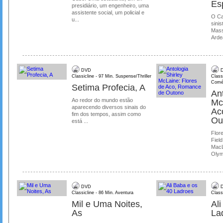
Es
presidiário, um engenheiro, uma
assistente social, um policial e
O Ca
u...
sinis
Mass
Ardea
DVD
D
Classicline - 97 Min. Suspense/Thriller
Class
Comé
Setima Profecia, A
Ant
Ao redor do mundo estão
Mc
aparecendo diversos sinais do
Ac
fim dos tempos, assim como
Ou
está ...
Flore
Field
MacL
Olymp
DVD
D
Classicline - 86 Min. Aventura
Class
Mil e Uma Noites,
Al
As
La