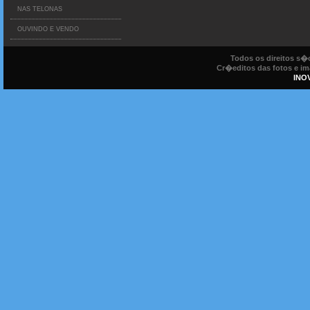
NAS TELONAS
OUVINDO E VENDO
Todos os direitos s
Cr�editos das fotos e ima
INO