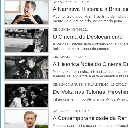
NA ESTANTE | 21/07/2024
A Narrativa Historica a Brasilei
Avante, Soldados: Para Tras trata de indivi
mente de quem os cria, ao correr da pena
CINEMANIA | 09/06/2022
O Cinema do Deslocamento
Alice nas Cidades leva o observador a const
forte na retina historica do cinema
CINEMANIA | 14/06/2021
A Historica Noite do Cinema Br
Noite vazia, uma obra intelectual que fala d
embora situado entre a elite economica brasil
CINEMA COM RUBENS EWALD FILHO | 13/03/2017
De Volta nas Telonas: Hirosh
Filme que tem import�ncia hist�rica � exi
NA ESTANTE | 26/11/2014
A Contemporaneidade da Re
A curiosidade hist�rica do romancista franc