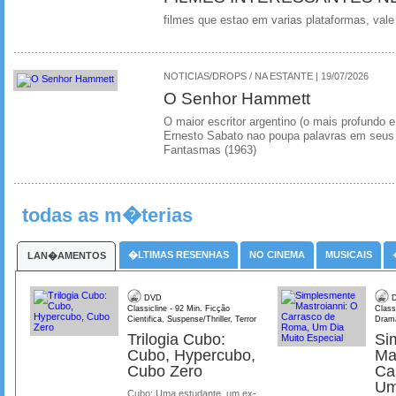
filmes que estao em varias plataformas, vale
NOTICIAS/DROPS / NA ESTANTE | 19/07/2026
O Senhor Hammett
O maior escritor argentino (o mais profundo e
Ernesto Sabato nao poupa palavras em seus 
Fantasmas (1963)
todas as m�terias
�LTIMAS RESENHAS
NO CINEMA
MUSICAIS
LAN�AMENTOS
DVD
D
Classicline - 92 Min. Ficção
Class
Cientifica, Suspense/Thriller, Terror
Dram
Trilogia Cubo:
Si
Cubo, Hypercubo,
Ma
Cubo Zero
Ca
Um
Cubo: Uma estudante, um ex-