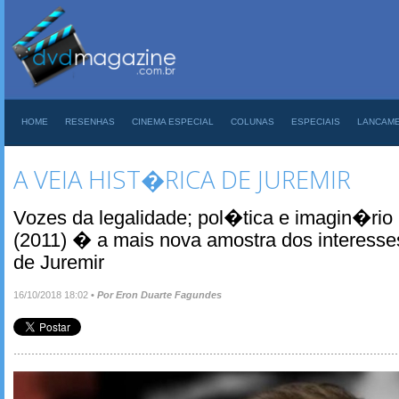
HOME
RESENHAS
CINEMA ESPECIAL
COLUNAS
ESPECIAIS
LANCAM
A VEIA HIST�RICA DE JUREMIR
Vozes da legalidade; pol�tica e imagin�rio
(2011) � a mais nova amostra dos interesses
de Juremir
16/10/2018 18:02
•
Por Eron Duarte Fagundes