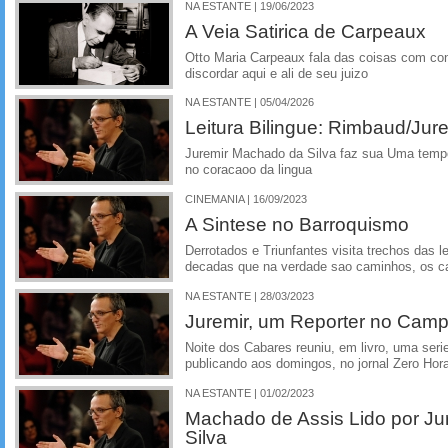
NA ESTANTE | 19/06/2023
A Veia Satirica de Carpeaux
Otto Maria Carpeaux fala das coisas com co
discordar aqui e ali de seu juizo
NA ESTANTE | 05/04/2026
Leitura Bilingue: Rimbaud/Jur
Juremir Machado da Silva faz sua Uma tempor
no coracaoo da lingua
CINEMANIA | 16/09/2023
A Sintese no Barroquismo
Derrotados e Triunfantes visita trechos das 
decadas que na verdade sao caminhos, os c
NA ESTANTE | 28/03/2023
Juremir, um Reporter no Cam
Noite dos Cabares reuniu, em livro, uma seri
publicando aos domingos, no jornal Zero Hor
NA ESTANTE | 01/02/2023
Machado de Assis Lido por J
Silva