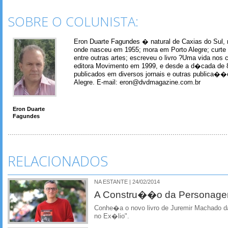
SOBRE O COLUNISTA:
Eron Duarte Fagundes � natural de Caxias do Sul, 
onde nasceu em 1955; mora em Porto Alegre; curte m
entre outras artes; escreveu o livro ?Uma vida nos 
editora Movimento em 1999, e desde a d�cada de 
publicados em diversos jornais e outras publica�
Alegre. E-mail: eron@dvdmagazine.com.br
Eron Duarte
Fagundes
RELACIONADOS
NA ESTANTE | 24/02/2014
A Constru��o da Personage
Conhe�a o novo livro de Juremir Machado da
no Ex�lio".