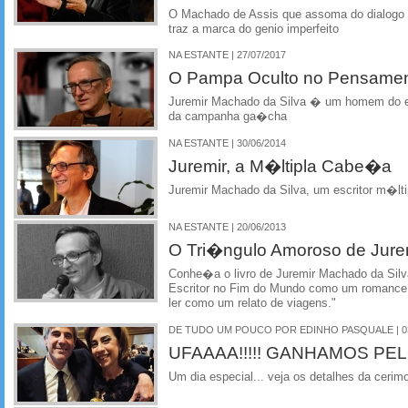
O Machado de Assis que assoma do dialogo
traz a marca do genio imperfeito
NA ESTANTE | 27/07/2017
O Pampa Oculto no Pensamen
Juremir Machado da Silva � um homem do e
da campanha ga�cha
NA ESTANTE | 30/06/2014
Juremir, a M�ltipla Cabe�a
Juremir Machado da Silva, um escritor m�lti
NA ESTANTE | 20/06/2013
O Tri�ngulo Amoroso de Jure
Conhe�a o livro de Juremir Machado da Silv
Escritor no Fim do Mundo como um romance d
ler como um relato de viagens."
DE TUDO UM POUCO POR EDINHO PASQUALE | 03
UFAAAA!!!!! GANHAMOS PELO
Um dia especial... veja os detalhes da cerimon