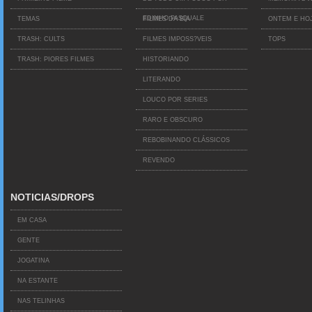
EDINHO PASQUALE
TEMAS
FILMES DA BIA
ONTEM E HO
TRASH: CULTS
FILMES IMPOSS?VEIS
TOPS
TRASH: PIORES FILMES
HISTORIANDO
LITERANDO
LOUCO POR SERIES
RARO E OBSCURO
REBOBINANDO CLÁSSICOS
REVENDO
NOTICIAS/DROPS
EM CASA
GENTE
JOGATINA
NA ESTANTE
NAS TELINHAS