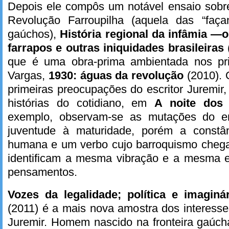
Depois ele compôs um notável ensaio sobr
Revolução Farroupilha (aquela das “faça
gaúchos),
História regional da infâmia —
farrapos e outras iniquidades brasileiras
que é uma obra-prima ambientada nos pr
Vargas,
1930: águas da revolução
(2010).
primeiras preocupações do escritor Juremir
histórias do cotidiano, em
A noite dos
exemplo, observam-se as mutações do ens
juventude à maturidade, porém a constân
humana e um verbo cujo barroquismo chega
identificam a mesma vibração e a mesma 
pensamentos.
Vozes da legalidade; política e imaginá
(2011) é a mais nova amostra dos interesses
Juremir. Homem nascido na fronteira gaúc