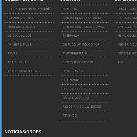
ESCONDIDOS NO STREAMING
CINEFILIA
COADJUVAN
GRANDES ASTROS
CINEMA COM FELIPE BRIDA
EASTER EGG
MERECIA O OSCAR
CINEMA COM RUBENS EWALD
ENTREVISTA
FILHO
OS ESQUECIDOS
CINEMANIA
HEIN? COMO
PRIMEIRO FILME
DE TUDO UM POUCO POR
MEMÓRIA D
EDINHO PASQUALE
TEMAS
FILMES DA BIA
ONTEM E HO
TRASH: CULTS
FILMES IMPOSS?VEIS
TOPS
TRASH: PIORES FILMES
HISTORIANDO
LITERANDO
LOUCO POR SERIES
RARO E OBSCURO
REBOBINANDO CLÁSSICOS
REVENDO
NOTICIAS/DROPS