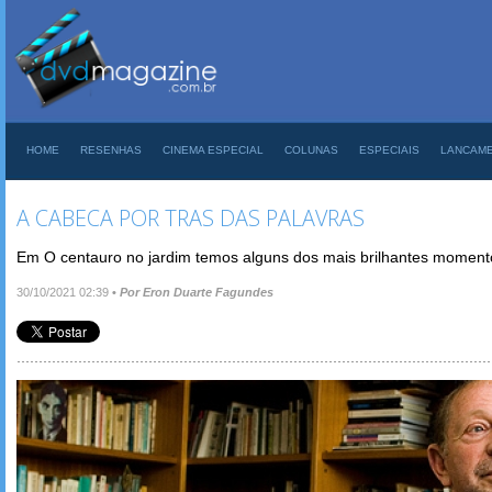
HOME
RESENHAS
CINEMA ESPECIAL
COLUNAS
ESPECIAIS
LANCAM
A CABECA POR TRAS DAS PALAVRAS
Em O centauro no jardim temos alguns dos mais brilhantes momento
30/10/2021 02:39
•
Por Eron Duarte Fagundes