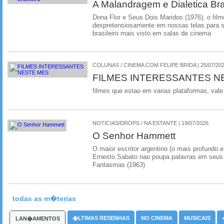
A Malandragem e Dialetica Bra
Dona Flor e Seus Dois Maridos (1976), o film
despretensiosamente em nossas telas para se
brasileiro mais visto em salas de cinema
COLUNAS / CINEMA COM FELIPE BRIDA | 25/07/20
FILMES INTERESSANTES N
filmes que estao em varias plataformas, vale
NOTICIAS/DROPS / NA ESTANTE | 19/07/2026
O Senhor Hammett
O maior escritor argentino (o mais profundo e
Ernesto Sabato nao poupa palavras em seus 
Fantasmas (1963)
todas as m�terias
�LTIMAS RESENHAS
NO CINEMA
MUSICAIS
LAN�AMENTOS