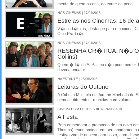
mente de quem os cria, ao correr da pena
NOS CINEMAS | 17/04/2015
Estreias nos Cinemas: 16 de ab
V�rios t�tulos, destaque para o nacional 
Olhe Pra Tr�s
NOS CINEMAS | 17/04/2015
RESENHA CR�TICA: N�o Olh
Collins)
Quem � f� de Al Pacino n�o pode perder.
deveria encarar.
NA ESTANTE | 28/05/2025
Leituras do Outono
A Cabeca Mulitipla de Juremir Machado da S
gemeas diferentes, reunidas num volume
CINEMA COM FELIPE BRIDA | 26/06/2019
A Festa
Para comemorar a promocoo de um novo cargo 
Thomas) reune amigos em seu apartamento 
festivo vira de cabeca para baixo, com discu