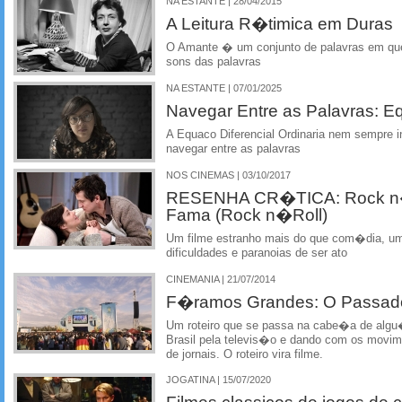
NA ESTANTE | 28/04/2015
A Leitura R�timica em Duras
O Amante � um conjunto de palavras em que
sons das palavras
NA ESTANTE | 07/01/2025
Navegar Entre as Palavras: Eq
A Equaco Diferencial Ordinaria nem sempre i
navegar entre as palavras
NOS CINEMAS | 03/10/2017
RESENHA CR�TICA: Rock n�
Fama (Rock n�Roll)
Um filme estranho mais do que com�dia, 
dificuldades e paranoias de ser ato
CINEMANIA | 21/07/2014
F�ramos Grandes: O Passad
Um roteiro que se passa na cabe�a de al
Brasil pela televis�o e dando com os movim
de jornais. O roteiro vira filme.
JOGATINA | 15/07/2020