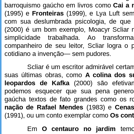
barroquismo gaúcho em livros como
Cai a 
(1995) e
Fronteiras
(1999), e Lya Luft se
com sua deslumbrada psicologia, de que
(2000) é um bom exemplo, Moacyr Scliar 
simplicidade trabalhada. Ao transfo
companheiro de seu leitor, Scliar logra o p
cotidiano a invenção— sem pudores.
Scliar é um escritor admirável cert
suas últimas obras, como
A colina dos 
leopardos de Kafka
(2000) são efetiv
podemos esquecer que sua pena generos
gaúcha textos de fato grandes como os
nação de Rafael Mendes
(1983) e
Cenas
(1991), ou um conto exemplar como
Os cont
Em
O centauro no jardim
tem