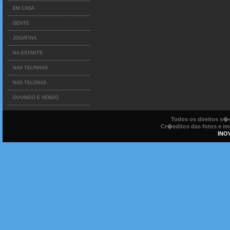
EM CASA
GENTE
JOGATINA
NA ESTANTE
NAS TELINHAS
NAS TELONAS
OUVINDO E VENDO
Todos os direitos s
Cr�editos das fotos e ima
INO