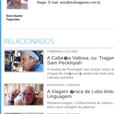
Alegre. E-mail: eron@dvdmagazine.com.br
Eron Duarte
Fagundes
RELACIONADOS
CINEMANIA | 11/11/2018
A Cabe�a Valiosa; ou: Trag
Sam Peckinpah
A mestria de Peckinpah vem muitas vezes d
choque da viol�ncia � ainda mais forte porq
calmaria estranha
NA ESTANTE | 11/05/2018
A Viagem �nica de Lobo An
Linguagem
Romance-viagem, Conhecimento do Inferno v
leitor numa vertigem de palavras