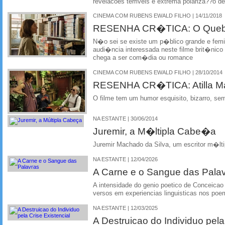
revelacoes terriveis e extrema polariza??o d
CINEMA COM RUBENS EWALD FILHO | 14/11/2018
RESENHA CR�TICA: O Quebr
N�o sei se existe um p�blico grande e femin
audi�ncia interessada neste filme brit�nico
chega a ser com�dia ou romance
CINEMA COM RUBENS EWALD FILHO | 28/10/2014
RESENHA CR�TICA: Atilla Ma
O filme tem um humor esquisito, bizarro, 
NA ESTANTE | 30/06/2014
Juremir, a M�ltipla Cabe�a
Juremir Machado da Silva, um escritor m�lti
NA ESTANTE | 12/04/2026
A Carne e o Sangue das Pala
A intensidade do genio poetico de Conceicao
versos em experiencias linguisticas nos po
NA ESTANTE | 12/03/2025
A Destruicao do Individuo pela