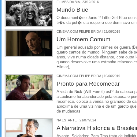
FILMES DA BIA | 23/12/2016
Mundo Blue
O document�rio Janis ? Little Girl Blue con
tr�s da pot�ncia roqueira que dominava u
CINEMA COM FELIPE BRIDA | 22/06/2019
Um Homem Comum
Um general acusado por crimes de guerra (Be
quatro cantos do mundo. Ninguem sabe de se
anos, vive numa cidade distante, com outra 
quando desenvolve uma estranha relacaoo co
Hilmar),...
CINEMA COM FELIPE BRIDA | 10/06/2019
Pronto para Recomecar
A vida de Nick (Will Ferrell) est? de cabeca 
alcoolismo foi abandonado pela esposa e pe
recomeco, coloca a venda no gramado de cas
aproxima de uma vizinha e de um garoto que
de mudancas.
NA ESTANTE | 21/07/2024
A Narrativa Historica a Brasilei
Avante, Soldados: Para Tras trata de indivi