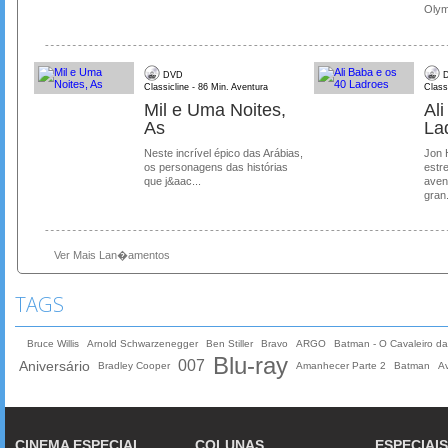
Olymp
DVD
D
Classicline - 86 Min. Aventura
Class
Mil e Uma Noites,
Al
As
La
Neste incrível épico das Arábias,
Jon 
os personagens das histórias
estre
que j&aac...
aven
gran.
Ver Mais Lan�amentos
TAGS
Bruce Willis
Arnold Schwarzenegger
Ben Stiller
Bravo
ARGO
Batman - O Cavaleiro d
Blu-ray
007
Aniversário
Bradley Cooper
Amanhecer Parte 2
Batman
A
CINEMA ESPECIAL
COLUNAS
ESPECIAIS