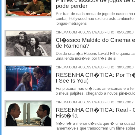
Filmes classicos de jogos de 
pode perder
Por tras de cada mesa de jogo de casino ha m
contar, Hollywood nao excluiu este ambiente d
longas-metragens
CINEMA COM RUBENS EWALD FILHO | 05/08/2018
Cl�ssico Maldito do Cinema e
de Ramona?
Desde crian�a Rubens Ewald Filho queria ass
uma lenda incr�vel por tr�s de si
CINEMA COM RUBENS EWALD FILHO | 30/05/2018
RESENHA CR�TICA: Por Tr�s 
I See Is You)
Fui procurar nas cr�ticas americanas e o fer
o meus palpites, chegando a novos pin�culo
CINEMA COM RUBENS EWALD FILHO | 28/05/2017
RESENHA CR�TICA: Real - O
Hist�ria
N�o h� a menor d�vida que � uma ousadia
lament�veis que transcorrem um filme sobre