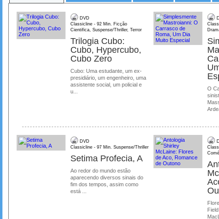
DVD
D
Classicline - 92 Min. Ficção
Class
Cientifica, Suspense/Thriller, Terror
Dram
Trilogia Cubo:
Si
Cubo, Hypercubo,
Ma
Cubo Zero
Ca
Um
Cubo: Uma estudante, um ex-
Es
presidiário, um engenheiro, uma
assistente social, um policial e
O Ca
u...
sinis
Mass
Ardea
DVD
D
Classicline - 97 Min. Suspense/Thriller
Class
Comé
Setima Profecia, A
Ant
Ao redor do mundo estão
Mc
aparecendo diversos sinais do
Ac
fim dos tempos, assim como
Ou
está ...
Flore
Field
MacL