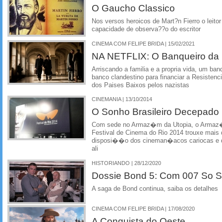
O Gaucho Classico
Nos versos heroicos de Mart?n Fierro o leitor
capacidade de observa??o do escritor
CINEMA COM FELIPE BRIDA | 15/02/2021
NA NETFLIX: O Banqueiro da 
Arriscando a familia e a propria vida, um ba
banco clandestino para financiar a Resisten
dos Paises Baixos pelos nazistas
CINEMANIA | 13/10/2014
O Sonho Brasileiro Decepado
Com sede no Armaz�m da Utopia, o Armaz�m
Festival de Cinema do Rio 2014 trouxe mais d
disposi��o dos cineman�acos cariocas e d
ali
HISTORIANDO | 28/12/2020
Dossie Bond 5: Com 007 So S
A saga de Bond continua, saiba os detalhes
CINEMA COM FELIPE BRIDA | 17/08/2020
A Conquista do Oeste