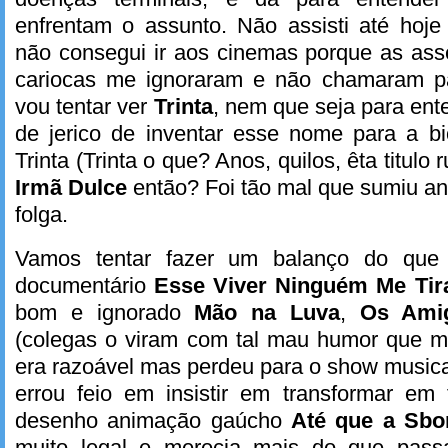
enfrentam o assunto. Não assisti até hoje
não consegui ir aos cinemas porque as ass
cariocas me ignoraram e não chamaram p
vou tentar ver
Trinta
, nem que seja para ent
de jerico de inventar esse nome para a bi
Trinta (Trinta o que? Anos, quilos, êta titulo
Irmã Dulce
então? Foi tão mal que sumiu an
folga.
Vamos tentar fazer um balanço do que 
documentário
Esse Viver Ninguém Me Tir
bom e ignorado
Mão na Luva
,
Os Ami
(colegas o viram com tal mau humor que 
era razoável mas perdeu para o show musical
errou feio em insistir em transformar em
desenho animação gaúcho
Até que a Sbo
muito legal e merecia mais do que pass