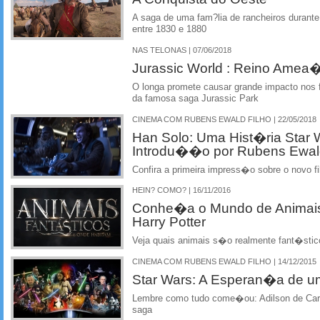
A saga de uma fam?lia de rancheiros durant
entre 1830 e 1880
NAS TELONAS | 07/06/2018
Jurassic World : Reino Amea
O longa promete causar grande impacto nos
da famosa saga Jurassic Park
CINEMA COM RUBENS EWALD FILHO | 22/05/2018
Han Solo: Uma Hist�ria Star
Introdu��o por Rubens Ewald
Confira a primeira impress�o sobre o novo f
HEIN? COMO? | 16/11/2016
Conhe�a o Mundo de Animais
Harry Potter
Veja quais animais s�o realmente fant�stico
CINEMA COM RUBENS EWALD FILHO | 14/12/2015
Star Wars: A Esperan�a de u
Lembre como tudo come�ou: Adilson de Carv
saga