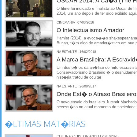
OSCAR 2014: A Ca�a (The Hu
O filme foi indicado e finalista ao Oscar de 
2014, um ano depois de ter sido exibido aqui.
CINEMANIA | 07/08/2016
O Intelectualismo Amador
Hamlet (2014), a evoca��o shakespeariana do
Burlan, t�m algo de amador�stico em sua po
NA ESTANTE | 16/02/2018
A Marca Brasileira: A Escrav
Um dos p�los da an�lise do mito escravist
Conservadorismo Brasileiro � o desnudamen
hist�ria tratou de ocultar
NA ESTANTE | 26/08/2017
Onde Est� o Atraso Brasileiro
O novo ensaio do brasileiro Juremir Machado
necess�rio no atual momento da sociedade b
�LTIMAS MAT�RIAS
COLUNAS / HISTORIANDO | 28/07/2026