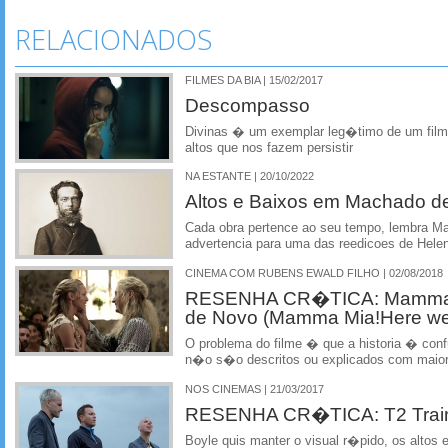
RELACIONADOS
FILMES DA BIA | 15/02/2017
Descompasso
Divinas � um exemplar leg�timo de um filme
altos que nos fazem persistir
NA ESTANTE | 20/10/2022
Altos e Baixos em Machado de
Cada obra pertence ao seu tempo, lembra M
advertencia para uma das reedicoes de Hele
CINEMA COM RUBENS EWALD FILHO | 02/08/2018
RESENHA CR�TICA: Mamma
de Novo (Mamma Mia!Here we
O problema do filme � que a historia � conf
n�o s�o descritos ou explicados com maior
NOS CINEMAS | 21/03/2017
RESENHA CR�TICA: T2 Trains
Boyle quis manter o visual r�pido, os altos 