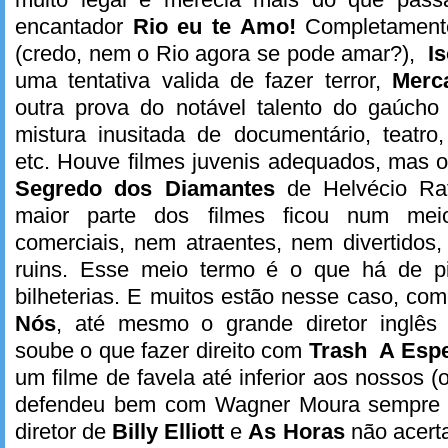
encantador
Rio eu te Amo!
Completamente
(credo, nem o Rio agora se pode amar?),
I
uma tentativa valida de fazer terror,
Merc
outra prova do notável talento do gaúch
mistura inusitada de documentário, teatro
etc. Houve filmes juvenis adequados, mas 
Segredo dos Diamantes
de Helvécio Rat
maior parte dos filmes ficou num me
comerciais, nem atraentes, nem divertido
ruins. Esse meio termo é o que há de pi
bilheterias. E muitos estão nesse caso, co
Nós
, até mesmo o grande diretor inglês
soube o que fazer direito com
Trash A Esp
um filme de favela até inferior aos nossos 
defendeu bem com Wagner Moura sempre i
diretor de
Billy Elliott
e
As Horas
não acerta