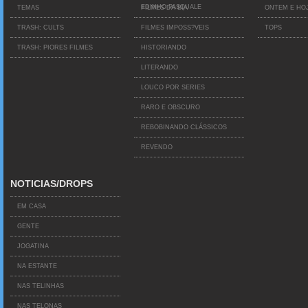
EDINHO PASQUALE
TEMAS
FILMES DA BIA
ONTEM E HO
TRASH: CULTS
FILMES IMPOSS?VEIS
TOPS
TRASH: PIORES FILMES
HISTORIANDO
LITERANDO
LOUCO POR SERIES
RARO E OBSCURO
REBOBINANDO CLÁSSICOS
REVENDO
NOTICIAS/DROPS
EM CASA
GENTE
JOGATINA
NA ESTANTE
NAS TELINHAS
NAS TELONAS