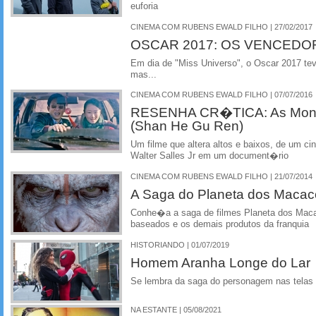
euforia
CINEMA COM RUBENS EWALD FILHO | 27/02/2017
OSCAR 2017: OS VENCEDO
Em dia de "Miss Universo", o Oscar 2017 te
mas...
CINEMA COM RUBENS EWALD FILHO | 07/07/2016
RESENHA CR�TICA: As Mont
(Shan He Gu Ren)
Um filme que altera altos e baixos, de um 
Walter Salles Jr em um document�rio
CINEMA COM RUBENS EWALD FILHO | 21/07/2014
A Saga do Planeta dos Macac
Conhe�a a saga de filmes Planeta dos Maca
baseados e os demais produtos da franquia
HISTORIANDO | 01/07/2019
Homem Aranha Longe do Lar
Se lembra da saga do personagem nas telas
NA ESTANTE | 05/08/2021