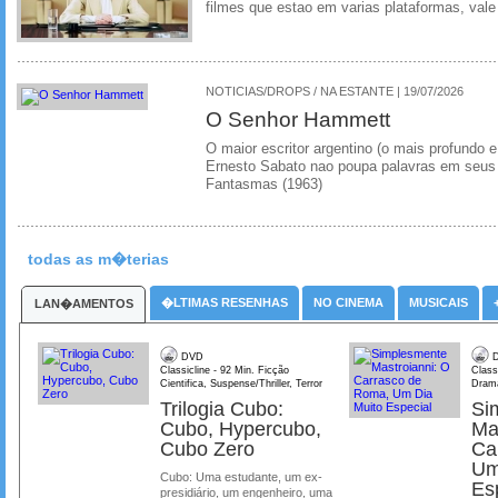
filmes que estao em varias plataformas, vale
NOTICIAS/DROPS / NA ESTANTE | 19/07/2026
O Senhor Hammett
O maior escritor argentino (o mais profundo e
Ernesto Sabato nao poupa palavras em seus 
Fantasmas (1963)
todas as m�terias
�LTIMAS RESENHAS
NO CINEMA
MUSICAIS
LAN�AMENTOS
DVD
D
Classicline - 92 Min. Ficção
Class
Cientifica, Suspense/Thriller, Terror
Dram
Trilogia Cubo:
Si
Cubo, Hypercubo,
Ma
Cubo Zero
Ca
Um
Cubo: Uma estudante, um ex-
Es
presidiário, um engenheiro, uma