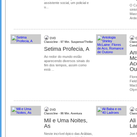
assistente social, um policial e
O Ca
u...
sinis
Mass
Ardea
DVD
D
Classicline - 97 Min. Suspense/Thriller
Class
Comé
Setima Profecia, A
Ant
Ao redor do mundo estão
Mc
aparecendo diversos sinais do
Ac
fim dos tempos, assim como
Ou
está ...
Flore
Field
MacL
Olymp
DVD
D
Classicline - 86 Min. Aventura
Class
Mil e Uma Noites,
Al
As
La
Neste incrível épico das Arábias,
Jon 