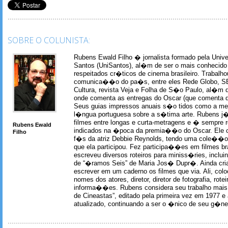
SOBRE O COLUNISTA:
Rubens Ewald Filho � jornalista formado pela Univ
Santos (UniSantos), al�m de ser o mais conhecido
respeitados cr�ticos de cinema brasileiro. Trabal
comunica��o do pa�s, entre eles Rede Globo, S
Cultura, revista Veja e Folha de S�o Paulo, al�m 
onde comenta as entregas do Oscar (que comenta 
Seus guias impressos anuais s�o tidos como a me
l�ngua portuguesa sobre a s�tima arte. Rubens j� 
filmes entre longas e curta-metragens e � sempre re
Rubens Ewald
indicados na �poca da premia��o do Oscar. Ele c
Filho
f�s da atriz Debbie Reynolds, tendo uma cole��o 
que ela participou. Fez participa��es em filmes br
escreveu diversos roteiros para miniss�ries, incl
de “�ramos Seis” de Maria Jos� Dupr�. Ainda c
escrever em um caderno os filmes que via. Ali, col
nomes dos atores, diretor, diretor de fotografia, rotei
informa��es. Rubens considera seu trabalho mais 
de Cineastas”, editado pela primeira vez em 1977 e 
atualizado, continuando a ser o �nico de seu g�ner