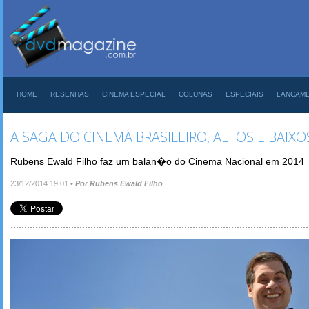
HOME
RESENHAS
CINEMA ESPECIAL
COLUNAS
ESPECIAIS
LANCAM
A SAGA DO CINEMA BRASILEIRO, ALTOS E BAIXO
Rubens Ewald Filho faz um balan�o do Cinema Nacional em 2014
23/12/2014 19:01
•
Por Rubens Ewald Filho