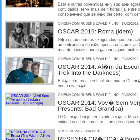
Esta e outras pol�micas � vista: at� agor
convidados, ter� mais de 4 horas (!), entre 
consola��o que se n�o der certo, com cert
CINEMA COM RUBENS EWALD FILHO | 17/02/2019
OSCAR 2019: Roma (Idem)
N�o estou entre os exagerados que tem ach
amea�ando-o de n�o apenas concorrer ao O
mas de possivelmente ganhar alguns muitos
CINEMA COM RUBENS EWALD FILHO | 09/02/2014
OSCAR 2014: Al�m da Escurid
Trek Into the Darkness)
Est� entre os cinco finalistas para o Oscar�
como divers�o.
CINEMA COM RUBENS EWALD FILHO | 09/02/2014
OSCAR 2014: Vov� Sem Verg
Presents: Bad Grandpa)
O Oscar� deseja ser levado a s�rio. Mas co
indicados deste ano este filme que concorr
NOS CINEMAS | 30/03/2016
RESENHA CR�TICA: A Bruxa 