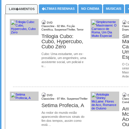
�LTIMAS RESENHAS
NO CINEMA
MUSICAIS
LAN�AMENTOS
DVD
D
Classicline - 92 Min. Ficção
Class
Cientifica, Suspense/Thriller, Terror
Dram
Trilogia Cubo:
Si
Cubo, Hypercubo,
Ma
Cubo Zero
Ca
Um
Cubo: Uma estudante, um ex-
Es
presidiário, um engenheiro, uma
assistente social, um policial e
O Ca
u...
sinis
Mass
Ardea
DVD
D
Classicline - 97 Min. Suspense/Thriller
Class
Comé
Setima Profecia, A
Ant
Ao redor do mundo estão
Mc
aparecendo diversos sinais do
Ac
fim dos tempos, assim como
Ou
está ...