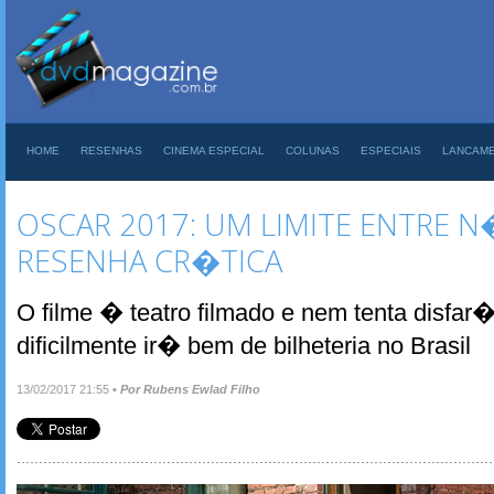
HOME
RESENHAS
CINEMA ESPECIAL
COLUNAS
ESPECIAIS
LANCAM
OSCAR 2017: UM LIMITE ENTRE N�
RESENHA CR�TICA
O filme � teatro filmado e nem tenta disfar�
dificilmente ir� bem de bilheteria no Brasil
13/02/2017 21:55
•
Por Rubens Ewlad Filho