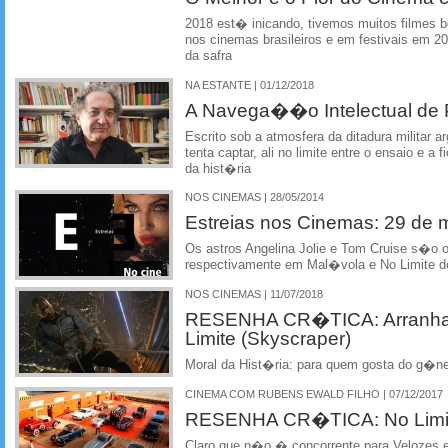
2018 est� inicando, tivemos muitos filmes
nos cinemas brasileiros e em festivais em 2
da safra
NA ESTANTE | 01/12/2018
A Navega��o Intelectual de P
Escrito sob a atmosfera da ditadura militar a
tenta captar, ali no limite entre o ensaio e
da hist�ria
NOS CINEMAS | 28/05/2014
Estreias nos Cinemas: 29 de 
Os astros Angelina Jolie e Tom Cruise s�o 
respectivamente em Mal�vola e No Limite
NOS CINEMAS | 11/07/2018
RESENHA CR�TICA: Arranha
Limite (Skyscraper)
Moral da Hist�ria: para quem gosta do g�ne
CINEMA COM RUBENS EWALD FILHO | 07/12/2017
RESENHA CR�TICA: No Limite
Claro que n�o � concorrente para Velozes