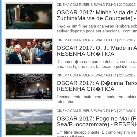
CINEMA COM RUBENS EWALD FILHO | 22/02/2017
OSCAR 2017: Minha Vida de Ab
Zuchini/Ma vie de Courgett
N�o � um filme para crian�as (embora sobr
estiver disposto pode ser emocional, com um
CINEMA COM RUBENS EWALD FILHO | 21/02/2017
OSCAR 2017: O. J.: Made in A
RESENHA CR�TICA
Document�rio que parece definitivo sobre 
uma das figuras mais famosas e pol�micas 
CINEMA COM RUBENS EWALD FILHO | 21/02/2017
OSCAR 2017: A D�cima Tercei
RESENHA CR�TICA
Tecnicamente muito bem filmado, em ambien
fotografia
CINEMA COM RUBENS EWALD FILHO | 21/02/2017
OSCAR 2017: Fogo no Mar (Fi
Sea/Fuocoammare) - RESE
Um filme decepcionante. E como registro de