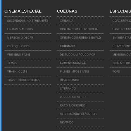
CINEMA ESPECIAL
COLUNAS
ESPECIAIS
ESCONDIDOS NO STREAMING
CINEFILIA
COADJUVAN
GRANDES ASTROS
CINEMA COM FELIPE BRIDA
EASTER EGG
MERECIA O OSCAR
CINEMA COM RUBENS EWALD
ENTREVISTA
FILHO
OS ESQUECIDOS
CINEMANIA
HEIN? COMO
PRIMEIRO FILME
DE TUDO UM POUCO POR
MEMÓRIA D
EDINHO PASQUALE
TEMAS
FILMES DA BIA
ONTEM E HO
TRASH: CULTS
FILMES IMPOSS?VEIS
TOPS
TRASH: PIORES FILMES
HISTORIANDO
LITERANDO
LOUCO POR SERIES
RARO E OBSCURO
REBOBINANDO CLÁSSICOS
REVENDO