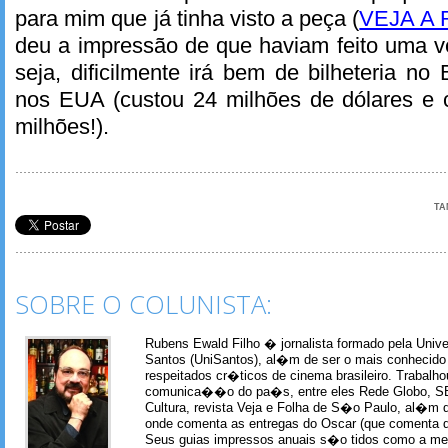
para mim que já tinha visto a peça (
VEJA A
deu a impressão de que haviam feito uma v
seja, dificilmente irá bem de bilheteria no
nos EUA (custou 24 milhões de dólares e
milhões!).
TA
SOBRE O COLUNISTA:
Rubens Ewald Filho � jornalista formado pela Univ
Santos (UniSantos), al�m de ser o mais conhecido
respeitados cr�ticos de cinema brasileiro. Trabal
comunica��o do pa�s, entre eles Rede Globo, S
Cultura, revista Veja e Folha de S�o Paulo, al�m 
onde comenta as entregas do Oscar (que comenta 
Seus guias impressos anuais s�o tidos como a me