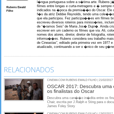
l�ngua portuguesa sobre a s�tima arte. Rubens j� 
filmes entre longas e curta-metragens e � sempre re
Rubens Ewald
indicados na �poca da premia��o do Oscar. Ele c
Filho
f�s da atriz Debbie Reynolds, tendo uma cole��o 
que ela participou. Fez participa��es em filmes br
escreveu diversos roteiros para miniss�ries, incl
de “�ramos Seis” de Maria Jos� Dupr�. Ainda c
escrever em um caderno os filmes que via. Ali, col
nomes dos atores, diretor, diretor de fotografia, rotei
informa��es. Rubens considera seu trabalho mais 
de Cineastas”, editado pela primeira vez em 1977 e 
atualizado, continuando a ser o �nico de seu g�ner
RELACIONADOS
CINEMA COM RUBENS EWALD FILHO | 21/02/2017
OSCAR 2017: Descubra uma 
os finalistas do Oscar
Descubra uma can��o in�dita entre os fina
Chair, escrita por J.Ralph e Sting para o d
James Foley Story
CINEMA COM RUBENS EWALD FILHO | 13/02/2017