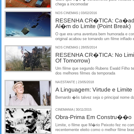
chega a incomodar
NOS CINEMAS | 03/02/2016
RESENHA CR�TICA: Ca�ad
Al�m do Limite (Point Break)
O que era uma aventura bem humorada e c
original acabou se tornando um filme inflado
NOS CINEMAS | 28/05/2014
RESENHA CR�TICA: No Limi
Of Tomorrow)
Um filme que segundo Rubens Ewald Filho 
dos melhores filmes da temporada
NA ESTANTE | 23/05/2018
A Linguagem: Virtude e Limite
Bernardo �lis talvez seja o principal nome da
CINEMANIA | 30/11/2015
Obra-Prima Em Constru��o
Limite, o filme que M�rio Peixoto fez no c
recentemente eleito como o melhor filme bra