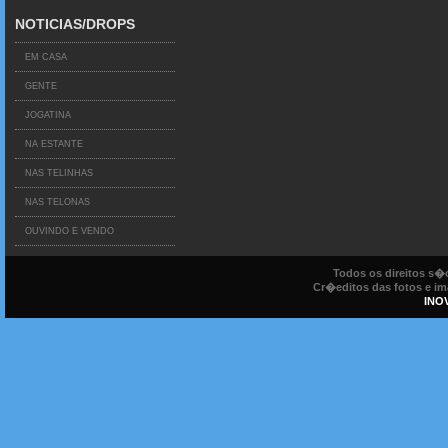
NOTICIAS/DROPS
EM CASA
GENTE
JOGATINA
NA ESTANTE
NAS TELINHAS
NAS TELONAS
OUVINDO E VENDO
Todos os direitos s
Cr�editos das fotos e ima
INO