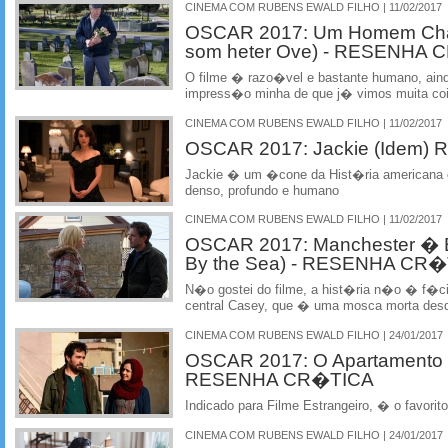
CINEMA COM RUBENS EWALD FILHO | 11/02/2017
OSCAR 2017: Um Homem Ch
som heter Ove) - RESENHA
O filme � razo�vel e bastante humano, ain
impress�o minha de que j� vimos muita coi
CINEMA COM RUBENS EWALD FILHO | 11/02/2017
OSCAR 2017: Jackie (Idem
Jackie � um �cone da Hist�ria americana 
denso, profundo e humano
CINEMA COM RUBENS EWALD FILHO | 11/02/2017
OSCAR 2017: Manchester � B
By the Sea) - RESENHA CR
N�o gostei do filme, a hist�ria n�o � f�cil
central Casey, que � uma mosca morta des
CINEMA COM RUBENS EWALD FILHO | 24/01/2017
OSCAR 2017: O Apartamento 
RESENHA CR�TICA
Indicado para Filme Estrangeiro, � o favorito
CINEMA COM RUBENS EWALD FILHO | 24/01/2017