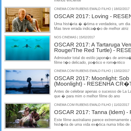
menos eficiente
CINEMA COM RUBENS EWALD FILHO | 18/02/2017
OSCAR 2017: Loving - RES
Uma hist�ria � �tima e verdadeira, um dia a
Mas teve errada indica��o de melhor atriz
NOS CINEMAS | 15/02/2017
OSCAR 2017: A Tartaruga Ver
Rouge/The Red Turtle) - R
Admirador total do estilo japon�s de anim
filme t�o delicado, po�tico e rom�ntico
CINEMA COM RUBENS EWALD FILHO | 13/02/2017
OSCAR 2017: Moonlight: Sob 
(Moonlight) - RESENHA CR�
Antes de celebrar apenas o sucesso de La L
que � para mim o melhor filme do ano
CINEMA COM RUBENS EWALD FILHO | 11/02/2017
OSCAR 2017: Tanna (Idem)
Este filme australiano parece extremamente
hist�ria de uma vida ex�tica numa tribo de