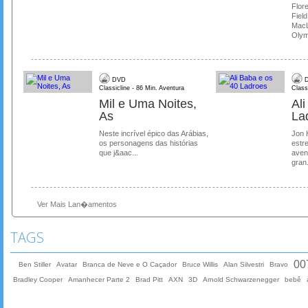
Flore
Field
MacL
Olymp
DVD
D
Classicline - 86 Min. Aventura
Class
Mil e Uma Noites,
Al
As
La
Neste incrível épico das Arábias,
Jon 
os personagens das histórias
estre
que j&aac...
aven
gran.
Ver Mais Lan�amentos
TAGS
00
Ben Stiller
Avatar
Branca de Neve e O Caçador
Bruce Willis
Alan Silvestri
Bravo
Bradley Cooper
Amanhecer Parte 2
Brad Pitt
AXN
3D
Arnold Schwarzenegger
bebê