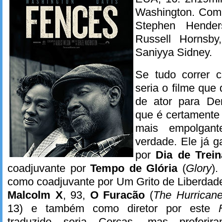
Washington. Com 
Stephen Hender
Russell Hornsby,
Saniyya Sidney.
Se tudo correr c
seria o filme que 
de ator para De
que é certamente
mais empolgan
verdade. Ele já 
por
Dia de Trei
coadjuvante por
Tempo de Glória
(
Glory
).
como coadjuvante por Um Grito de Liberdade
Malcolm X
, 93,
O Furacão
(
The Hurrican
13) e também como diretor por este
traduzido seria Cercas, mas preferir