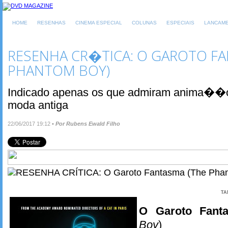
HOME
RESENHAS
CINEMA ESPECIAL
COLUNAS
ESPECIAIS
LANCAM
RESENHA CR�TICA: O GAROTO FA
PHANTOM BOY)
Indicado apenas os que admiram anima��
moda antiga
22/06/2017 19:12
•
Por Rubens Ewald Filho
TA
O Garoto Fant
Boy
)