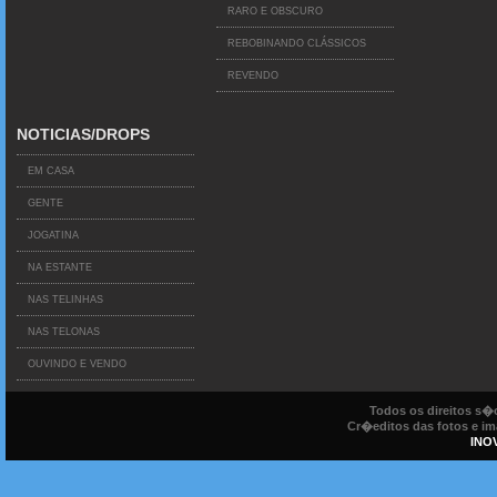
RARO E OBSCURO
REBOBINANDO CLÁSSICOS
REVENDO
NOTICIAS/DROPS
EM CASA
GENTE
JOGATINA
NA ESTANTE
NAS TELINHAS
NAS TELONAS
OUVINDO E VENDO
Todos os direitos s
Cr�editos das fotos e ima
INO