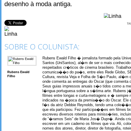
desenho à moda antiga.
TA
SOBRE O COLUNISTA:
Rubens Ewald Filho � jornalista formado pela Univ
Santos (UniSantos), al�m de ser o mais conhecido
respeitados cr�ticos de cinema brasileiro. Trabal
Rubens Ewald
comunica��o do pa�s, entre eles Rede Globo, S
Filho
Cultura, revista Veja e Folha de S�o Paulo, al�m 
onde comenta as entregas do Oscar (que comenta 
Seus guias impressos anuais s�o tidos como a me
l�ngua portuguesa sobre a s�tima arte. Rubens j� 
filmes entre longas e curta-metragens e � sempre re
indicados na �poca da premia��o do Oscar. Ele c
f�s da atriz Debbie Reynolds, tendo uma cole��o 
que ela participou. Fez participa��es em filmes br
escreveu diversos roteiros para miniss�ries, incl
de “�ramos Seis” de Maria Jos� Dupr�. Ainda c
escrever em um caderno os filmes que via. Ali, col
nomes dos atores, diretor, diretor de fotografia, rotei