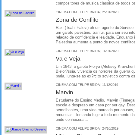
compositores de musica classica de todos o
CINEMA COM FELIPE BRIDA | 25/01/2020
Zona de Conflito
Razi (Tsahi Halevi) eh um agente do Servico 
um garoto palestino, Sanfur, para ser seu in
relacao de confidencia e lealdade. Enquanto is
Palestina aumenta a ponto de novos conflito
CINEMA COM FELIPE BRIDA | 16/01/2020
Va e Veja
Em 1943, o garoto Florya (Aleksey Kravchen
Bielor?ssia, vivencia os horrores da guerra q
praia, junta-se ao ex?rcito sovietico contra o
CINEMA COM FELIPE BRIDA | 11/12/2019
Marvin
Estudante do Ensino Medio, Marvin (Finnegan 
escola e desprezo em casa por ser gay. Desd
semelhantes, uma vida marcada por abusos,
renuncias. Tentando fugir a todo momento da 
onde conhecera ...
CINEMA COM FELIPE BRIDA | 24/10/2019