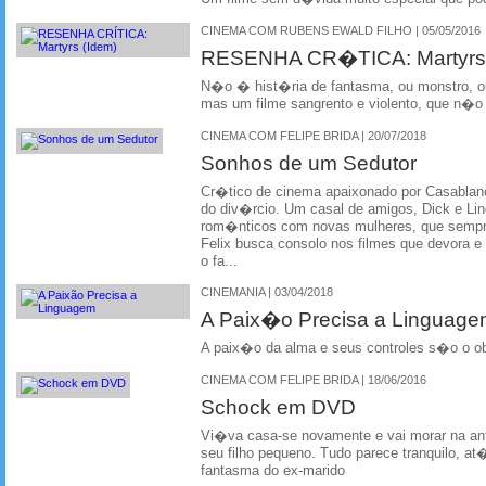
CINEMA COM RUBENS EWALD FILHO | 05/05/2016
RESENHA CR�TICA: Martyrs 
N�o � hist�ria de fantasma, ou monstro, ou 
mas um filme sangrento e violento, que n�o j
CINEMA COM FELIPE BRIDA | 20/07/2018
Sonhos de um Sedutor
Cr�tico de cinema apaixonado por Casablanca
do div�rcio. Um casal de amigos, Dick e Lin
rom�nticos com novas mulheres, que sempre
Felix busca consolo nos filmes que devora e 
o fa...
CINEMANIA | 03/04/2018
A Paix�o Precisa a Linguag
A paix�o da alma e seus controles s�o o o
CINEMA COM FELIPE BRIDA | 18/06/2016
Schock em DVD
Vi�va casa-se novamente e vai morar na ant
seu filho pequeno. Tudo parece tranquilo, a
fantasma do ex-marido