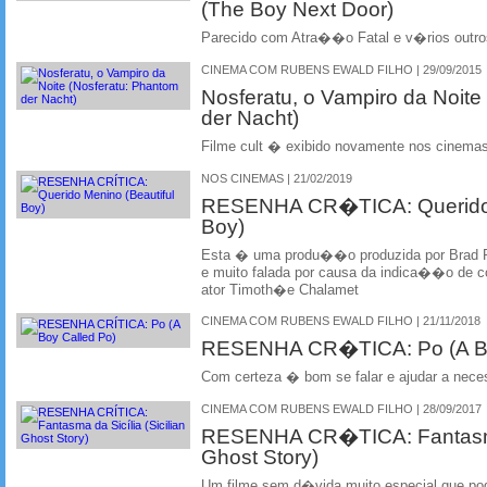
(The Boy Next Door)
Parecido com Atra��o Fatal e v�rios outros 
CINEMA COM RUBENS EWALD FILHO | 29/09/2015
Nosferatu, o Vampiro da Noite
der Nacht)
Filme cult � exibido novamente nos cinemas
NOS CINEMAS | 21/02/2019
RESENHA CR�TICA: Querido M
Boy)
Esta � uma produ��o produzida por Brad Pit
e muito falada por causa da indica��o de co
ator Timoth�e Chalamet
CINEMA COM RUBENS EWALD FILHO | 21/11/2018
RESENHA CR�TICA: Po (A Bo
Com certeza � bom se falar e ajudar a nec
CINEMA COM RUBENS EWALD FILHO | 28/09/2017
RESENHA CR�TICA: Fantasma 
Ghost Story)
Um filme sem d�vida muito especial que po