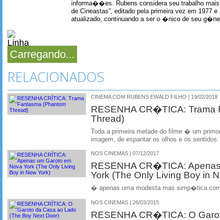
informa��es. Rubens considera seu trabalho mais 
de Cineastas”, editado pela primeira vez em 1977 e 
atualizado, continuando a ser o �nico de seu g�ner
Carregando...
RELACIONADOS
CINEMA COM RUBENS EWALD FILHO | 19/02/2018
RESENHA CR�TICA: Trama F
Thread)
Toda a primeira metade do filme � um primor
imagem, de espantar os olhos e os sentidos.
NOS CINEMAS | 07/12/2017
RESENHA CR�TICA: Apenas 
York (The Only Living Boy in 
� apenas uma modesta mas simp�tica com
NOS CINEMAS | 26/03/2015
RESENHA CR�TICA: O Garot