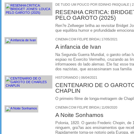
DE TUDO UM POUCO POR EDINHO PASQUALE | 22
RESENHA CRITICA: BRIDGE
PELO GAROTO (2025)
Ren?e Zellweger brilha ao revisitar Bridget 
que equilibra humor e profundidade emociona
CINEMA COM FELIPE BRIDA | 17/05/2021
A infancia de Ivan
Na Segunda Guerra Mundial, o garoto orfao I
espiao no Exercito Vermelho, cruzando as lin
informaoees do lado alemao. Ele faz esse tr
dos nazistas, que assassinaram sua familia
HISTORIANDO | 06/04/2021
CENTENARIO DE O GAROT
CHAPLIN
O primeiro filme de longa-metragem de Chapl
CINEMA COM FELIPE BRIDA | 11/09/2020
A Noite Sonhamos
Polonia, 1820. O garoto Frederic Chopin, de
ninguem, gra?as aos ensinamentos que receb
Rapidamente torna-se notorio pela Europa, 