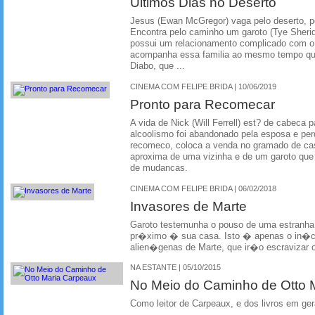
Ultimos Dias no Deserto
Jesus (Ewan McGregor) vaga pelo deserto, p
Encontra pelo caminho um garoto (Tye Sheri
possui um relacionamento complicado com o 
acompanha essa familia ao mesmo tempo que
Diabo, que ...
CINEMA COM FELIPE BRIDA | 10/06/2019
Pronto para Recomecar
A vida de Nick (Will Ferrell) est? de cabeca 
alcoolismo foi abandonado pela esposa e pe
recomeco, coloca a venda no gramado de cas
aproxima de uma vizinha e de um garoto que
de mudancas.
CINEMA COM FELIPE BRIDA | 06/02/2018
Invasores de Marte
Garoto testemunha o pouso de uma estranha
pr�ximo � sua casa. Isto � apenas o in�ci
alien�genas de Marte, que ir�o escravizar
NA ESTANTE | 05/10/2015
No Meio do Caminho de Otto 
Como leitor de Carpeaux, e dos livros em ger