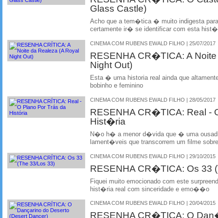
Glass Castle)
Acho que a tem�tica � muito indigesta par
certamente ir� se identificar com esta hist�r
CINEMA COM RUBENS EWALD FILHO | 25/07/2017
RESENHA CR�TICA: A Noite d
Night Out)
Esta � uma historia real ainda que altamen
bobinho e feminino
CINEMA COM RUBENS EWALD FILHO | 28/05/2017
RESENHA CR�TICA: Real - O
Hist�ria
N�o h� a menor d�vida que � uma ousadia
lament�veis que transcorrem um filme sobre
CINEMA COM RUBENS EWALD FILHO | 29/10/2015
RESENHA CR�TICA: Os 33 (T
Fiquei muito emocionado com este surpreend
hist�ria real com sinceridade e emo��o
CINEMA COM RUBENS EWALD FILHO | 20/04/2015
RESENHA CR�TICA: O Dan�a