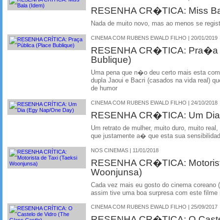
RESENHA CR�TICA: Miss Bal
Nada de muito novo, mas ao menos se registra
CINEMA COM RUBENS EWALD FILHO | 20/01/2019
RESENHA CR�TICA: Pra�a P
Bublique)
Uma pena que n�o deu certo mais esta com
dupla Jaoui e Bacri (casados na vida real) q
de humor
CINEMA COM RUBENS EWALD FILHO | 24/10/2018
RESENHA CR�TICA: Um Dia 
Um retrato de mulher, muito duro, muito real
que justamente a� que esta sua sensibilid
NOS CINEMAS | 11/01/2018
RESENHA CR�TICA: Motorista
Woonjunsa)
Cada vez mais eu gosto do cinema coreano 
assim tive uma boa surpresa com este filme r
CINEMA COM RUBENS EWALD FILHO | 25/09/2017
RESENHA CR�TICA: O Castel