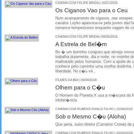
CINEMA COM FELIPE BRIDA | 16/07/2020
Os Ciganos Vao para o Ceu
Num acampamento de ciganos, nas estepes d
cavalos Loyko apaixona-se pela jovem dan?
romance tempestuoso enquanto vagam de cid
CINEMA COM FELIPE BRIDA | 08/05/2018
A Estrela de Bel�m
Bo � um burrinho corajoso que almeja novos
trabalha duramente, dia e noite, no moinho 
maltratado pelos humanos. Com a ajuda de u
conhece pelo caminho uma ovelha doidinha
liberdade. No c�u ve...
FILMES DA BIA | 03/04/2018
Olhem para o C�u
O Homem do Planeta X usa a m�scara da fi
intoler�ncia
CINEMA COM RUBENS EWALD FILHO | 15/06/2015
Sob o Mesmo C�u (Aloha)
Que pena, outro diretor (Cameron Crowe) de p
CINEMA COM RUBENS EWALD FILHO | 25/04/2019