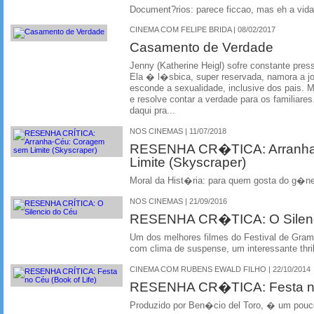
Document?rios: parece ficcao, mas eh a vida 
CINEMA COM FELIPE BRIDA | 08/02/2017
Casamento de Verdade
Jenny (Katherine Heigl) sofre constante pre
Ela � l�sbica, super reservada, namora a jo
esconde a sexualidade, inclusive dos pais.
e resolve contar a verdade para os familiar
daqui pra...
NOS CINEMAS | 11/07/2018
RESENHA CR�TICA: Arranha
Limite (Skyscraper)
Moral da Hist�ria: para quem gosta do g�ne
NOS CINEMAS | 21/09/2016
RESENHA CR�TICA: O Silen
Um dos melhores filmes do Festival de Gram
com clima de suspense, um interessante thril
CINEMA COM RUBENS EWALD FILHO | 22/10/2014
RESENHA CR�TICA: Festa no 
Produzido por Ben�cio del Toro, � um pou