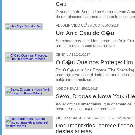
Ceu"
O sucesso de Soul - Uma Aventura com Alma, 
de um classico hoje esquecido pelo publico 
REBOBINANDO CLÁSSICOS | 01/03/2018
Um Anjo Caiu do C�u
Se pensarmos num filme como Um Anjo Caiu 
um filme mais especial para rever
CINEFILIA | 19/01/2017
O C�u Que nos Protege: Um 
Em O C�u que Nos Protege (The Sheltering
uma s�ntese consolidada que acomoda o pro
pol�tico do realizador
NOS CINEMAS | 15/10/2015
Sexo, Drogas e Nova York (H
Ao ler criticas americanas, que chamam os 
abster e apenas n�o recomendar
CINEMA COM RUBENS EWALD FILHO | 22/01/2020
Document?rios: parece ficcao,
destes atletas