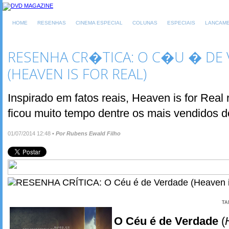
HOME
RESENHAS
CINEMA ESPECIAL
COLUNAS
ESPECIAIS
LANCAM
RESENHA CR�TICA: O C�U � DE
(HEAVEN IS FOR REAL)
Inspirado em fatos reais, Heaven is for Real
ficou muito tempo dentre os mais vendidos 
01/07/2014 12:48
•
Por Rubens Ewald Filho
TA
O Céu é de Verdade
(