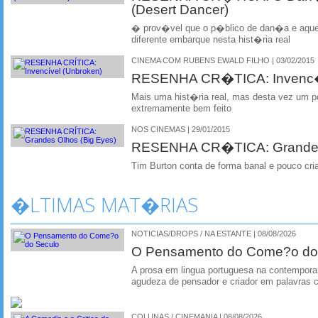
(Desert Dancer)
� prov�vel que o p�blico de dan�a e aquel
diferente embarque nesta hist�ria real
CINEMA COM RUBENS EWALD FILHO | 03/02/2015
RESENHA CR�TICA: Invenc�
Mais uma hist�ria real, mas desta vez um 
extremamente bem feito
NOS CINEMAS | 29/01/2015
RESENHA CR�TICA: Grandes 
Tim Burton conta de forma banal e pouco cria
�LTIMAS MAT�RIAS
NOTICIAS/DROPS / NA ESTANTE | 08/08/2026
O Pensamento do Come?o do
A prosa em lingua portuguesa na contempora
agudeza de pensador e criador em palavras 
COLUNAS / CINEMANIA | 08/08/2026