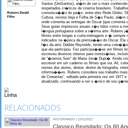
Santos (UniSantos), al�m de ser o mais conhecido
respeitados cr�ticos de cinema brasileiro. Trabal
Rubens Ewald
comunica��o do pa�s, entre eles Rede Globo, S
Filho
Cultura, revista Veja e Folha de S�o Paulo, al�m 
onde comenta as entregas do Oscar (que comenta 
Seus guias impressos anuais s�o tidos como a me
l�ngua portuguesa sobre a s�tima arte. Rubens j� 
filmes entre longas e curta-metragens e � sempre re
indicados na �poca da premia��o do Oscar. Ele c
f�s da atriz Debbie Reynolds, tendo uma cole��o 
que ela participou. Fez participa��es em filmes br
escreveu diversos roteiros para miniss�ries, incl
de “�ramos Seis” de Maria Jos� Dupr�. Ainda c
escrever em um caderno os filmes que via. Ali, col
nomes dos atores, diretor, diretor de fotografia, rotei
informa��es. Rubens considera seu trabalho mais 
de Cineastas”, editado pela primeira vez em 1977 e 
atualizado, continuando a ser o �nico de seu g�ner
RELACIONADOS
HISTORIANDO | 12/01/2021
Classico Revisitado: Os 80 A