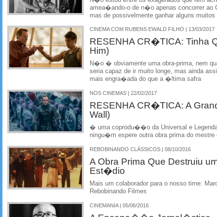
amea�ando-o de n�o apenas concorrer ao O
mas de possivelmente ganhar alguns muitos
CINEMA COM RUBENS EWALD FILHO | 13/03/2017
RESENHA CR�TICA: Tinha Qu
Him)
N�o � obviamente uma obra-prima, nem qu
seria capaz de ir muito longe, mas ainda a
mais engra�ada do que a �ltima safra
NOS CINEMAS | 22/02/2017
RESENHA CR�TICA: A Grande
Wall)
� uma coprodu��o da Universal e Legendar
ningu�m espere outra obra prima do mestre
REBOBINANDO CLÁSSICOS | 08/10/2016
A Obra Prima Que Destruiu um
Est�dio
Mais um colaborador para o nosso time: Ma
Rebobinando Filmes
CINEMANIA | 05/06/2016