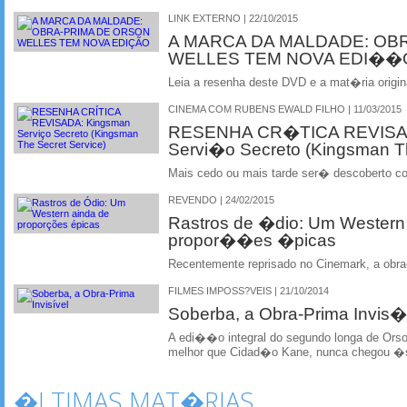
LINK EXTERNO | 22/10/2015
A MARCA DA MALDADE: OB
WELLES TEM NOVA EDI��
Leia a resenha deste DVD e a mat�ria origi
CINEMA COM RUBENS EWALD FILHO | 11/03/2015
RESENHA CR�TICA REVISAD
Servi�o Secreto (Kingsman Th
Mais cedo ou mais tarde ser� descoberto c
REVENDO | 24/02/2015
Rastros de �dio: Um Western
propor��es �picas
Recentemente reprisado no Cinemark, a obra-
FILMES IMPOSS?VEIS | 21/10/2014
Soberba, a Obra-Prima Invis�
A edi��o integral do segundo longa de Orso
melhor que Cidad�o Kane, nunca chegou �s
�LTIMAS MAT�RIAS