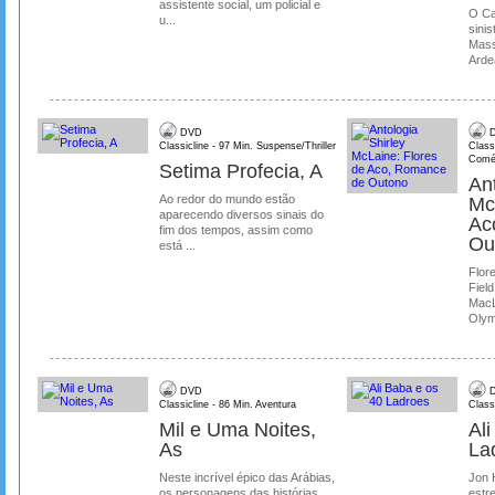
assistente social, um policial e
O Ca
u...
sinis
Mass
Ardea
DVD
D
Classicline - 97 Min. Suspense/Thriller
Class
Comé
Setima Profecia, A
Ant
Ao redor do mundo estão
Mc
aparecendo diversos sinais do
Ac
fim dos tempos, assim como
Ou
está ...
Flore
Field
MacL
Olymp
DVD
D
Classicline - 86 Min. Aventura
Class
Mil e Uma Noites,
Al
As
La
Neste incrível épico das Arábias,
Jon 
os personagens das histórias
estre