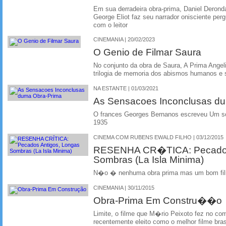
Em sua derradeira obra-prima, Daniel Deronda 
George Eliot faz seu narrador onisciente perg
com o leitor
CINEMANIA | 20/02/2023
O Genio de Filmar Saura
No conjunto da obra de Saura, A Prima Angeli
trilogia de memoria dos abismos humanos e 
NA ESTANTE | 01/03/2021
As Sensacoes Inconclusas d
O frances Georges Bernanos escreveu Um s
1935
CINEMA COM RUBENS EWALD FILHO | 03/12/2015
RESENHA CR�TICA: Pecados 
Sombras (La Isla Minima)
N�o � nenhuma obra prima mas um bom fil
CINEMANIA | 30/11/2015
Obra-Prima Em Constru��o
Limite, o filme que M�rio Peixoto fez no c
recentemente eleito como o melhor filme bra