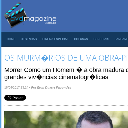
HOME
RESENHAS
CINEMA ESPECIAL
COLUNAS
ESPECIAIS
LANCAM
OS MURM�RIOS DE UMA OBRA-P
Morrer Como um Homem � a obra madura d
grandes viv�ncias cinematogr�ficas
18/04/2017 23:14
•
Por Eron Duarte Fagundes