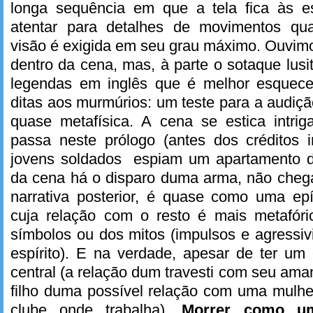
longa sequência em que a tela fica às e
atentar para detalhes de movimentos qua
visão é exigida em seu grau máximo. Ouvim
dentro da cena, mas, à parte o sotaque lusi
legendas em inglês que é melhor esquece
ditas aos murmúrios: um teste para a audiçã
quase metafísica. A cena se estica intri
passa neste prólogo (antes dos créditos i
jovens soldados espiam um apartamento de 
da cena há o disparo duma arma, não chega
narrativa posterior, é quase como uma epí
cuja relação com o resto é mais metafóri
símbolos ou dos mitos (impulsos e agressi
espírito). E na verdade, apesar de ter um 
central (a relação dum travesti com seu ama
filho duma possível relação com uma mulhe
clube onde trabalha),
Morrer como 