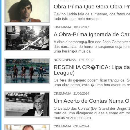
Obra-Prima Que Gera Obra-P
Gavino Ledda fala de si mesmo, dos fatos de
tudo isto num belo romance
CINEMANIA | 10/08/2017
A Obra-Prima Ignorada de Car
A obra cinematogr�fica deo John Carpenter se
das narrativas de horror e suspense cuja t
uma heran�a musical
NOS CINEMAS | 17/11/2017
RESENHA CR�TICA: Liga da J
League)
Os f�s do g�nero podem ficar tranquilos. 
uma obra-prima, esta � uma boa aventura 
CINEMANIA | 21/06/2024
Um Acerto de Contas Numa O
O Estado das Coisas (Der Stand der Dinge; 
trata de uma divagacao quase a esmo em tor
muitas vezes obscura
CINEMANIA | 03/02/2024