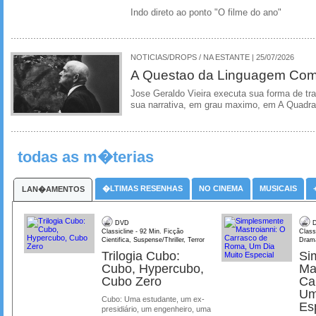
Indo direto ao ponto "O filme do ano"
NOTICIAS/DROPS / NA ESTANTE | 25/07/2026
A Questao da Linguagem Como
Jose Geraldo Vieira executa sua forma de tr
sua narrativa, em grau maximo, em A Quadra
todas as m�terias
�LTIMAS RESENHAS
NO CINEMA
MUSICAIS
LAN�AMENTOS
DVD
D
Classicline - 92 Min. Ficção
Class
Cientifica, Suspense/Thriller, Terror
Dram
Trilogia Cubo:
Si
Cubo, Hypercubo,
Ma
Cubo Zero
Ca
Um
Cubo: Uma estudante, um ex-
Es
presidiário, um engenheiro, uma