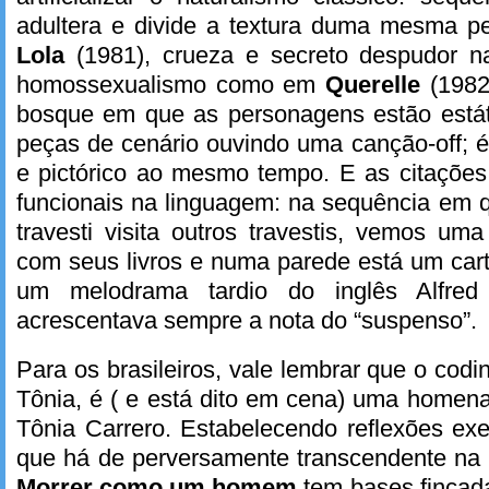
adultera e divide a textura duma mesma 
Lola
(1981), crueza e secreto despudor n
homossexualismo como em
Querelle
(198
bosque em que as personagens estão está
peças de cenário ouvindo uma canção-off; 
e pictórico ao mesmo tempo. E as citações
funcionais na linguagem: na sequência em q
travesti visita outros travestis, vemos uma
com seus livros e numa parede está um car
um melodrama tardio do inglês Alfred
acrescentava sempre a nota do “suspenso”.
Para os brasileiros, vale lembrar que o cod
Tônia, é ( e está dito em cena) uma homenag
Tônia Carrero. Estabelecendo reflexões ex
que há de perversamente transcendente na
Morrer como um homem
tem bases fincada