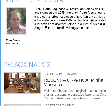
SOBRE O COLUNISTA:
Eron Duarte Fagundes � natural de Caxias do Sul, 
onde nasceu em 1955; mora em Porto Alegre; curte m
entre outras artes; escreveu o livro “Uma vida nos 
editora Movimento em 1999, e desde a d�cada de 
publicados em diversos jornais e outras publica�
Alegre. E-mail: eron@dvdmagazine.com.br
Eron Duarte
Fagundes
RELACIONADOS
NOS CINEMAS | 01/04/2019
RESENHA CR�TICA: Minha Ob
Maestra)
Muito bem-humorado e original, s� nos dei
o cinema argentino consegue fazer uma Obra
Por favor descubram esta total surpresa!
NA ESTANTE | 25/03/2020