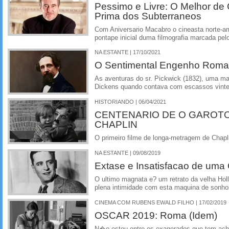
Pessimo e Livre: O Melhor de
Prima dos Subterraneos
Com Aniversario Macabro o cineasta norte-
pontape inicial duma filmografia marcada pel
NA ESTANTE | 17/10/2021
O Sentimental Engenho Roma
As aventuras do sr. Pickwick (1832), uma maj
Dickens quando contava com escassos vinte
HISTORIANDO | 06/04/2021
CENTENARIO DE O GAROT
CHAPLIN
O primeiro filme de longa-metragem de Chapl
NA ESTANTE | 09/08/2019
Extase e Insatisfacao de uma
O ultimo magnata e? um retrato da velha Holl
plena intimidade com esta maquina de sonh
CINEMA COM RUBENS EWALD FILHO | 17/02/2019
OSCAR 2019: Roma (Idem)
N�o estou entre os exagerados que tem ach