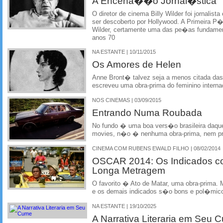
A Encena��o Jornal�stica
O diretor de cinema Billy Wilder foi jornalis
ser descoberto por Hollywood. A Primeira P
Wilder, certamente uma das pe�as fundamen
anos 70
NA ESTANTE | 10/11/2015
Os Amores de Helen
Anne Bront� talvez seja a menos citada d
escreveu uma obra-prima do feminino internac
NOS CINEMAS | 03/09/2015
Entrando Numa Roubada
No fundo � uma boa vers�o brasileira daque
movies, n�o � nenhuma obra-prima, nem pr
CINEMA COM RUBENS EWALD FILHO | 08/02/2014
OSCAR 2014: Os Indicados 
Longa Metragem
O favorito � Ato de Matar, uma obra-prima.
e os demais indicados s�o bons e pol�mic
NA ESTANTE | 19/10/2025
A Narrativa Literaria em Seu 