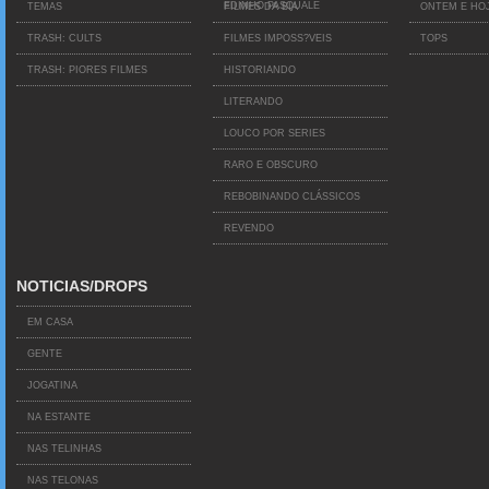
EDINHO PASQUALE
TEMAS
FILMES DA BIA
ONTEM E HO
TRASH: CULTS
FILMES IMPOSS?VEIS
TOPS
TRASH: PIORES FILMES
HISTORIANDO
LITERANDO
LOUCO POR SERIES
RARO E OBSCURO
REBOBINANDO CLÁSSICOS
REVENDO
NOTICIAS/DROPS
EM CASA
GENTE
JOGATINA
NA ESTANTE
NAS TELINHAS
NAS TELONAS