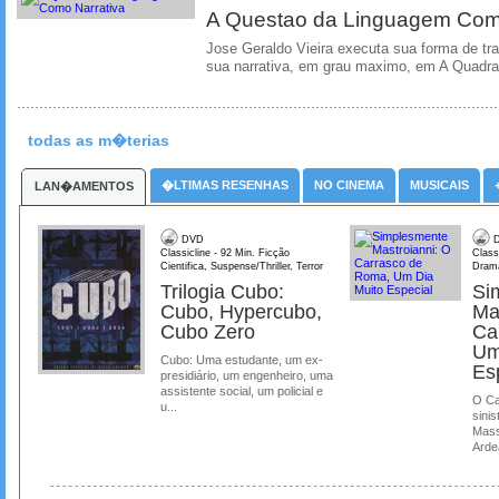
A Questao da Linguagem Como
Jose Geraldo Vieira executa sua forma de tr
sua narrativa, em grau maximo, em A Quadra
todas as m�terias
�LTIMAS RESENHAS
NO CINEMA
MUSICAIS
LAN�AMENTOS
DVD
D
Classicline - 92 Min. Ficção
Class
Cientifica, Suspense/Thriller, Terror
Dram
Trilogia Cubo:
Si
Cubo, Hypercubo,
Ma
Cubo Zero
Ca
Um
Cubo: Uma estudante, um ex-
Es
presidiário, um engenheiro, uma
assistente social, um policial e
O Ca
u...
sinis
Mass
Ardea