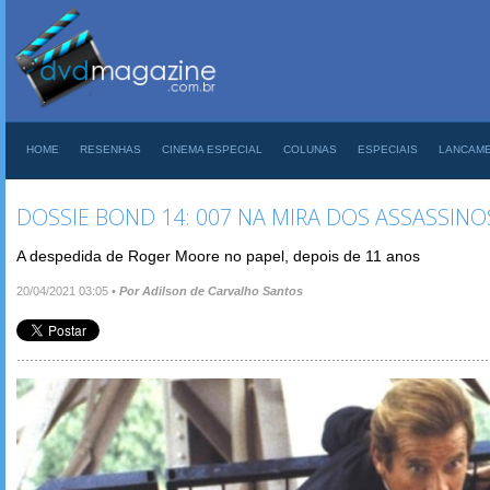
HOME
RESENHAS
CINEMA ESPECIAL
COLUNAS
ESPECIAIS
LANCAM
DOSSIE BOND 14: 007 NA MIRA DOS ASSASSINO
A despedida de Roger Moore no papel, depois de 11 anos
20/04/2021 03:05
•
Por Adilson de Carvalho Santos