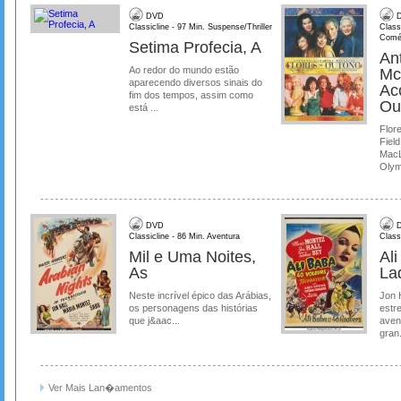
DVD
D
Classicline - 97 Min. Suspense/Thriller
Class
Comé
Setima Profecia, A
Ant
Ao redor do mundo estão
Mc
aparecendo diversos sinais do
Ac
fim dos tempos, assim como
Ou
está ...
Flore
Field
MacL
Olymp
DVD
D
Classicline - 86 Min. Aventura
Class
Mil e Uma Noites,
Al
As
La
Neste incrível épico das Arábias,
Jon 
os personagens das histórias
estre
que j&aac...
aven
gran.
Ver Mais Lan�amentos