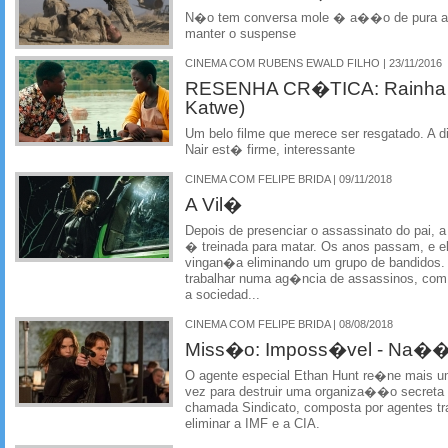
N�o tem conversa mole � a��o de pura adr
manter o suspense
CINEMA COM RUBENS EWALD FILHO | 23/11/2016
RESENHA CR�TICA: Rainha d
Katwe)
Um belo filme que merece ser resgatado. A d
Nair est� firme, interessante
CINEMA COM FELIPE BRIDA | 09/11/2018
A Vil�
Depois de presenciar o assassinato do pai, 
� treinada para matar. Os anos passam, e e
vingan�a eliminando um grupo de bandidos.
trabalhar numa ag�ncia de assassinos, com 
a sociedad...
CINEMA COM FELIPE BRIDA | 08/08/2018
Miss�o: Imposs�vel - Na��
O agente especial Ethan Hunt re�ne mais um
vez para destruir uma organiza��o secreta 
chamada Sindicato, composta por agentes t
eliminar a IMF e a CIA.