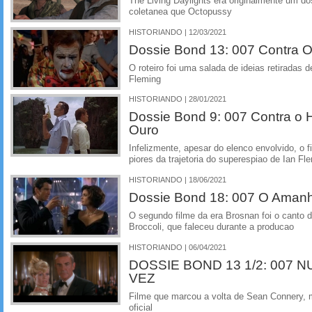
The Living Daylights era originalmente um 
coletanea que Octopussy
HISTORIANDO | 12/03/2021
Dossie Bond 13: 007 Contra 
O roteiro foi uma salada de ideias retiradas de
Fleming
HISTORIANDO | 28/01/2021
Dossie Bond 9: 007 Contra o 
Ouro
Infelizmente, apesar do elenco envolvido, o f
piores da trajetoria do superespiao de Ian Fl
HISTORIANDO | 18/06/2021
Dossie Bond 18: 007 O Aman
O segundo filme da era Brosnan foi o canto d
Broccoli, que faleceu durante a producao
HISTORIANDO | 06/04/2021
DOSSIE BOND 13 1/2: 007 
VEZ
Filme que marcou a volta de Sean Connery, m
oficial