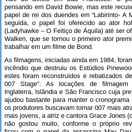
pensando em David Bowie, mas este recusou
papel de rei dos duendes em “Labirinto- A
seguida, o papel foi oferecido ao ator h
(Ladyhawke – O Feitiço de Áquila) até ser o
Walken, que se tornou o primeiro ator pre
trabalhar em um filme de Bond.
As filmagens, iniciadas ainda em 1984, fora
incêndio que destruiu os Estúdios Pinewo
estes foram reconstruídos e rebatizados de
007 Stage”. As locações de filmagem 
Inglaterra, Islândia e São Francisco cuja pref
ajudou bastante para manter o cronograma
os produtores buscavam tornar 007 mais atra
mais jovens, a atriz e cantora Grace Jones
não gostou muito, conforme o próprio re
ficou com o papel da assassina May Day 