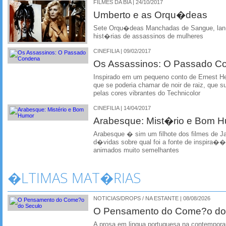
FILMES DA BIA | 24/10/2017
Umberto e as Orqu�deas
Sete Orqu�deas Manchadas de Sangue, lan�
hist�rias de assassinos de mulheres
CINEFILIA | 09/02/2017
Os Assassinos: O Passado C
Inspirado em um pequeno conto de Ernest 
que se poderia chamar de noir de raiz, que su
pelas cores vibrantes do Technicolor
CINEFILIA | 14/04/2017
Arabesque: Mist�rio e Bom 
Arabesque � sim um filhote dos filmes de J
d�vidas sobre qual foi a fonte de inspira�
animados muito semelhantes
�LTIMAS MAT�RIAS
NOTICIAS/DROPS / NA ESTANTE | 08/08/2026
O Pensamento do Come?o do
A prosa em lingua portuguesa na contempora