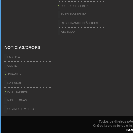
LOUCO POR SERIES
RARO E OBSCURO
REBOBINANDO CLÁSSICOS
REVENDO
NOTICIAS/DROPS
EM CASA
GENTE
JOGATINA
NA ESTANTE
NAS TELINHAS
NAS TELONAS
OUVINDO E VENDO
Todos os direitos s
Cr�editos das fotos e ima
INO