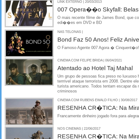
LINK EXTERNO | 20/03/2013
007 Opera��o Skyfall: Bela
O mais recente filme de James Bond, que c
edi��es em DVD e BD
NAS TELONAS |
Bond Faz 50 Anos! Feliz Aniv
O Famoso Agente 007 Agora � Cinquent�o!
CINEMA COM FELIPE BRIDA | 06/04/2021
Atentado ao Hotel Taj Mahal
Um grupo de pessoas fica preso no luxuoso 
terrrivel ataque terrorista em 2008. Dentre 
turista americano. Todos tentam escapar da 
criminosos
CINEMA COM RUBENS EWALD FILHO | 30/08/2017
RESENHA CR�TICA: Na Mira do
Francamente dinheiro jogado fora para alegra
NOS CINEMAS | 22/06/2017
RESENHA CR�TICA: Na Mira do