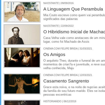
NA ESTANTE | 09/09/2016
A Linguagem Que Perambula
Mia Couto escreve como quem vai perambulan
significados das palavras
NA ESTANTE | 22/09/2022
O Hibridismo Inicial de Macha
Casa Velha vale como anotacoes de um minu
lugar, como foi Machado de Assis
CINEMA COM FELIPE BRIDA | 31/03/2021
Os Amigos
O arquiteto Theo, durante o funeral de um am
momentos de crian?a e juventude, e reve su
velha conhecida, Maju
CINEMA COM FELIPE BRIDA | 12/03/2021
Casamento Sangrento
Grace esta noiva, e na noite de nupcias aceit
da familia do seu futuro marido. Eles se is
pessoas excentricas
HISTORIANDO | 06/12/2019