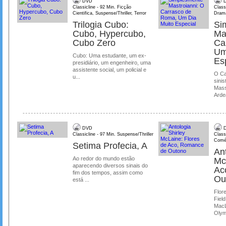
DVD
D
Classicline - 92 Min. Ficção
Class
Cientifica, Suspense/Thriller, Terror
Dram
Trilogia Cubo:
Si
Cubo, Hypercubo,
Ma
Cubo Zero
Ca
Um
Cubo: Uma estudante, um ex-
Es
presidiário, um engenheiro, uma
assistente social, um policial e
O Ca
u...
sinis
Mass
Ardea
DVD
D
Classicline - 97 Min. Suspense/Thriller
Class
Comé
Setima Profecia, A
Ant
Ao redor do mundo estão
Mc
aparecendo diversos sinais do
Ac
fim dos tempos, assim como
Ou
está ...
Flore
Field
MacL
Olymp