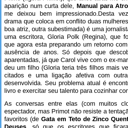
aparição num curta dele,
Manual para Atro
me deixou bem impressionado.Desta ve
drama que coloca em conflito duas mulheres
boa atriz, outra subestimada) é uma jornalis
uma escritora, Gloria Polk (Regina), que f
que agora esta preparando um retorno com 
ausência de anos. Só depois que desco
aparentadas, já que Carol vive com o ex-mar
deu um filho (Gloria teria três filhos mais
citados e uma ligação afetiva com out
desenvolvida. Seu problema atual é encont
livro e exercitar seu talento para cozinhar co
As conversas entre elas (com muitos c
espectador, mas Primot não resiste a tentaçã
favoritos (de
Gata em Teto de Zinco Quen
Deuses
, só que os escritores que fic