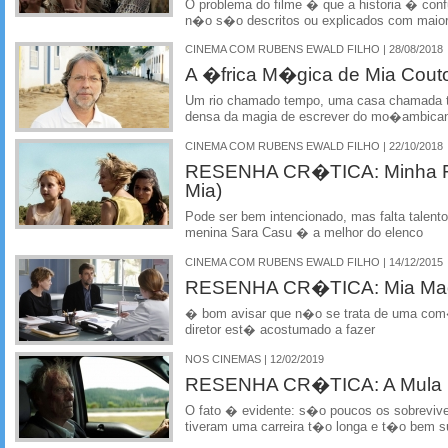
O problema do filme � que a historia � conf
n�o s�o descritos ou explicados com maior
CINEMA COM RUBENS EWALD FILHO | 28/08/2018
A �frica M�gica de Mia Cout
Um rio chamado tempo, uma casa chamada 
densa da magia de escrever do mo�ambica
CINEMA COM RUBENS EWALD FILHO | 22/10/2018
RESENHA CR�TICA: Minha Filh
Mia)
Pode ser bem intencionado, mas falta talento
menina Sara Casu � a melhor do elenco
CINEMA COM RUBENS EWALD FILHO | 14/12/2015
RESENHA CR�TICA: Mia Mad
� bom avisar que n�o se trata de uma co
diretor est� acostumado a fazer
NOS CINEMAS | 12/02/2019
RESENHA CR�TICA: A Mula (
O fato � evidente: s�o poucos os sobrevive
tiveram uma carreira t�o longa e t�o bem s