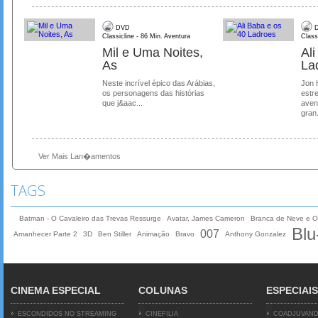
DVD
D
Classicline - 86 Min. Aventura
Class
Mil e Uma Noites,
Al
As
La
Neste incrível épico das Arábias,
Jon 
os personagens das histórias
estre
que j&aac...
aven
gran.
Ver Mais Lan�amentos
TAGS
Batman - O Cavaleiro das Trevas Ressurge
Avatar, James Cameron
Branca de Neve e O
Blu
007
Amanhecer Parte 2
3D
Ben Stiller
Animação
Bravo
Anthony Gonzalez
CINEMA ESPECIAL
COLUNAS
ESPECIAIS
ESCONDIDOS NO STREAMING
CINEFILIA
COADJUVAN