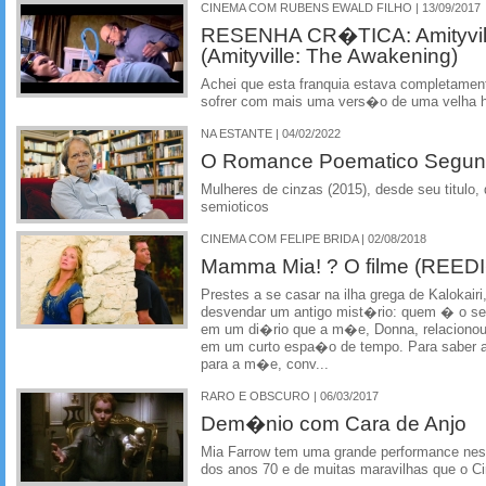
CINEMA COM RUBENS EWALD FILHO | 13/09/2017
RESENHA CR�TICA: Amityvill
(Amityville: The Awakening)
Achei que esta franquia estava completame
sofrer com mais uma vers�o de uma velha hi
NA ESTANTE | 04/02/2022
O Romance Poematico Segun
Mulheres de cinzas (2015), desde seu titulo
semioticos
CINEMA COM FELIPE BRIDA | 02/08/2018
Mamma Mia! ? O filme (REE
Prestes a se casar na ilha grega de Kalokair
desvendar um antigo mist�rio: quem � o seu
em um di�rio que a m�e, Donna, relacionou
em um curto espa�o de tempo. Para saber a
para a m�e, conv...
RARO E OBSCURO | 06/03/2017
Dem�nio com Cara de Anjo
Mia Farrow tem uma grande performance ness
dos anos 70 e de muitas maravilhas que o 