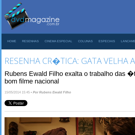
HOME
RESENHAS
CINEMA ESPECIAL
COLUNAS
ESPECIAIS
LANCAM
RESENHA CR�TICA: GATA VELHA A
Rubens Ewald Filho exalta o trabalho das �t
bom filme nacional
15/05/2014 15:45
•
Por Rubens Ewald Filho