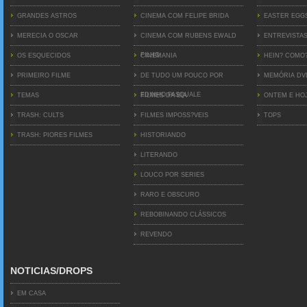
GRANDES ASTROS
CINEMA COM FELIPE BRIDA
EASTER EGG
MERECIA O OSCAR
CINEMA COM RUBENS EWALD
ENTREVISTA
FILHO
OS ESQUECIDOS
CINEMANIA
HEIN? COMO
PRIMEIRO FILME
DE TUDO UM POUCO POR
MEMÓRIA D
EDINHO PASQUALE
TEMAS
FILMES DA BIA
ONTEM E HO
TRASH: CULTS
FILMES IMPOSS?VEIS
TOPS
TRASH: PIORES FILMES
HISTORIANDO
LITERANDO
LOUCO POR SERIES
RARO E OBSCURO
REBOBINANDO CLÁSSICOS
REVENDO
NOTICIAS/DROPS
EM CASA