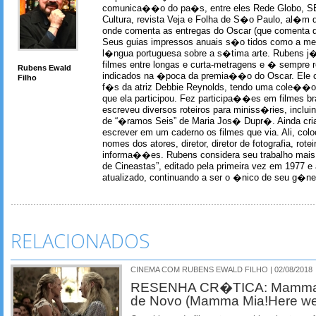
comunica��o do pa�s, entre eles Rede Globo, S
Cultura, revista Veja e Folha de S�o Paulo, al�m 
onde comenta as entregas do Oscar (que comenta 
Seus guias impressos anuais s�o tidos como a me
l�ngua portuguesa sobre a s�tima arte. Rubens j� 
filmes entre longas e curta-metragens e � sempre re
Rubens Ewald
indicados na �poca da premia��o do Oscar. Ele c
Filho
f�s da atriz Debbie Reynolds, tendo uma cole��o 
que ela participou. Fez participa��es em filmes br
escreveu diversos roteiros para miniss�ries, incl
de “�ramos Seis” de Maria Jos� Dupr�. Ainda c
escrever em um caderno os filmes que via. Ali, col
nomes dos atores, diretor, diretor de fotografia, rotei
informa��es. Rubens considera seu trabalho mais 
de Cineastas”, editado pela primeira vez em 1977 e 
atualizado, continuando a ser o �nico de seu g�ner
RELACIONADOS
CINEMA COM RUBENS EWALD FILHO | 02/08/2018
RESENHA CR�TICA: Mamma
de Novo (Mamma Mia!Here we