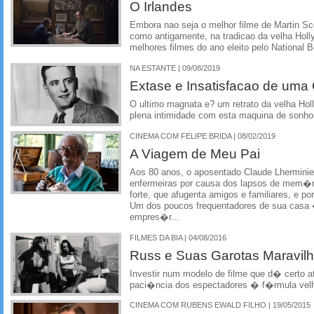
O Irlandes
Embora nao seja o melhor filme de Martin Sc
como antigamente, na tradicao da velha Hol
melhores filmes do ano eleito pelo National 
NA ESTANTE | 09/08/2019
Extase e Insatisfacao de uma
O ultimo magnata e? um retrato da velha Holl
plena intimidade com esta maquina de sonh
CINEMA COM FELIPE BRIDA | 08/02/2019
A Viagem de Meu Pai
Aos 80 anos, o aposentado Claude Lherminie
enfermeiras por causa dos lapsos de mem�r
forte, que afugenta amigos e familiares, e po
Um dos poucos frequentadores de sua casa �
empres�r...
FILMES DA BIA | 04/08/2016
Russ e Suas Garotas Maravil
Investir num modelo de filme que d� certo a
paci�ncia dos espectadores � f�rmula ve
CINEMA COM RUBENS EWALD FILHO | 19/05/2015