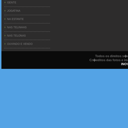
GENTE
JOGATINA
NA ESTANTE
NAS TELINHAS
NAS TELONAS
OUVINDO E VENDO
Todos os direitos s
Cr�editos das fotos e ima
INO