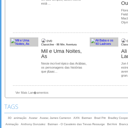
Ou
está ...
Flore
Field
MacL
Olymp
DVD
D
Classicline - 86 Min. Aventura
Class
Mil e Uma Noites,
Al
As
La
Neste incrível épico das Arábias,
Jon 
os personagens das histórias
estre
que j&aac...
aven
gran.
Ver Mais Lan�amentos
TAGS
3D
animação
Avatar
Avatar, James Cameron
AXN
Batman
Brad Pitt
Bradley Coope
Animação
Anthony Gonzalez
Batman - O Cavaleiro das Trevas Ressurge
Bel Ami
Branc