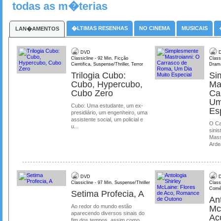
todas as m�terias
�LTIMAS RESENHAS
NO CINEMA
MUSICAIS
LAN�AMENTOS
DVD
D
Classicline - 92 Min. Ficção
Class
Cientifica, Suspense/Thriller, Terror
Dram
Trilogia Cubo:
Si
Cubo, Hypercubo,
Ma
Cubo Zero
Ca
Um
Cubo: Uma estudante, um ex-
Es
presidiário, um engenheiro, uma
assistente social, um policial e
O Ca
u...
sinis
Mass
Ardea
DVD
D
Classicline - 97 Min. Suspense/Thriller
Class
Comé
Setima Profecia, A
Ant
Ao redor do mundo estão
Mc
aparecendo diversos sinais do
Ac
fim dos tempos, assim como