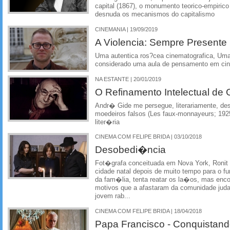
capital (1867), o monumento teorico-empiric
desnuda os mecanismos do capitalismo
CINEMANIA | 19/09/2019
A Violencia: Sempre Presente
Uma autentica ros?cea cinematografica, Um
considerado uma aula de pensamento em ci
NA ESTANTE | 20/01/2019
O Refinamento Intelectual de 
Andr� Gide me persegue, literariamente, de
moedeiros falsos (Les faux-monnayeurs; 
liter�ria
CINEMA COM FELIPE BRIDA | 03/10/2018
Desobedi�ncia
Fot�grafa conceituada em Nova York, Ronit 
cidade natal depois de muito tempo para o fun
da fam�lia, tenta reatar os la�os, mas enc
motivos que a afastaram da comunidade judai
jovem rab...
CINEMA COM FELIPE BRIDA | 18/04/2018
Papa Francisco - Conquista