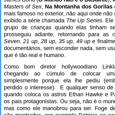
Masters of Sex
,
Na Montanha dos Gorilas
mais famoso no exterior, não aqui onde não 
exibido a série chamada
The Up Series
. Ele
grupo de crianças quando elas tinham s
prosseguiu adiante, retornando para as 
Seven
,
21 up
,
28 up
,
35 up
,
49 up
e finalm
documentários, sem esconder nada, sem usar 
que é tão real e humano.
Como bom diretor hollywoodiano Linkla
chegando ao cúmulo de colocar uma
simplesmente porque ela lhe pediu (em
perdido o interesse). E qualquer senso de 
quando coloca os astros Ethan Hawke e Pa
os pais protagonistas. Ou seja, não é o mu
mas como ele manobrou para ser. Foge de