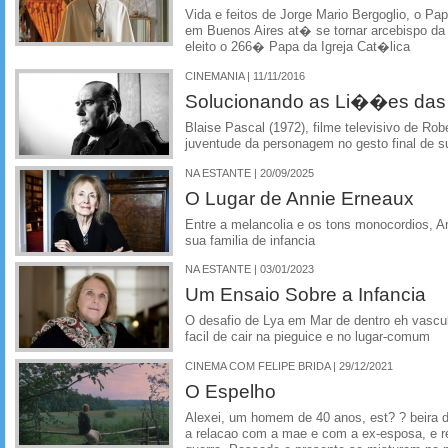
Vida e feitos de Jorge Mario Bergoglio, o Pa
em Buenos Aires at� se tornar arcebispo da c
eleito o 266� Papa da Igreja Cat�lica
CINEMANIA | 11/11/2016
Solucionando as Li��es das
Blaise Pascal (1972), filme televisivo de Ro
juventude da personagem no gesto final de su
NA ESTANTE | 20/09/2025
O Lugar de Annie Erneaux
Entre a melancolia e os tons monocordios, A
sua familia de infancia
NA ESTANTE | 03/01/2023
Um Ensaio Sobre a Infancia
O desafio de Lya em Mar de dentro eh vasculh
facil de cair na pieguice e no lugar-comum
CINEMA COM FELIPE BRIDA | 29/12/2021
O Espelho
Alexei, um homem de 40 anos, est? ? beira da
a relacao com a mae e com a ex-esposa, e r