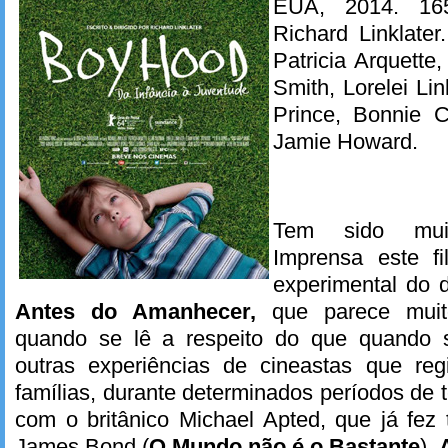
EUA, 2014. 16
Richard Linklate
Patricia Arquette,
Smith, Lorelei Li
Prince, Bonnie C
Jamie Howard.
Tem sido muit
Imprensa este fi
experimental do di
Antes do Amanhecer,
que parece muito
quando se lê a respeito do que quando s
outras experiências de cineastas que re
famílias, durante determinados períodos d
com o britânico Michael Apted, que já fez
James Bond (
O Mundo não é o Bastante
),