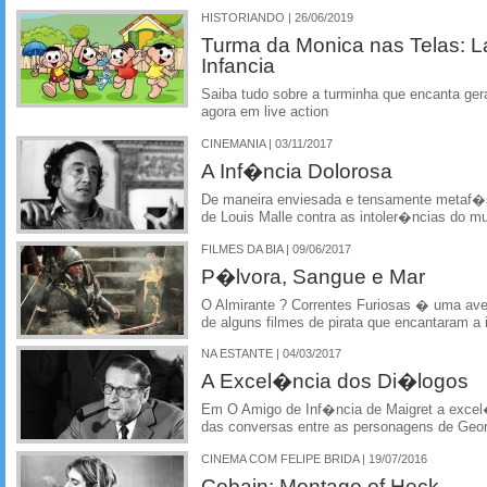
HISTORIANDO | 26/06/2019
Turma da Monica nas Telas: L
Infancia
Saiba tudo sobre a turminha que encanta ger
agora em live action
CINEMANIA | 03/11/2017
A Inf�ncia Dolorosa
De maneira enviesada e tensamente metaf�s
de Louis Malle contra as intoler�ncias do m
FILMES DA BIA | 09/06/2017
P�lvora, Sangue e Mar
O Almirante ? Correntes Furiosas � uma ave
de alguns filmes de pirata que encantaram a
NA ESTANTE | 04/03/2017
A Excel�ncia dos Di�logos
Em O Amigo de Inf�ncia de Maigret a excel�
das conversas entre as personagens de Geo
CINEMA COM FELIPE BRIDA | 19/07/2016
Cobain: Montage of Heck