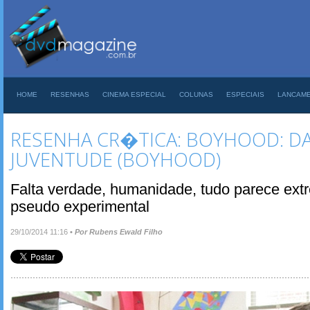
HOME
RESENHAS
CINEMA ESPECIAL
COLUNAS
ESPECIAIS
LANCAM
RESENHA CR�TICA: BOYHOOD: DA
JUVENTUDE (BOYHOOD)
Falta verdade, humanidade, tudo parece extre
pseudo experimental
29/10/2014 11:16
•
Por Rubens Ewald Filho