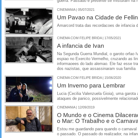
guerra. Passado e presente se misturam na 
CINEMANIA | 05/07/2021
Um Pavao na Cidade de Fellin
Amarcord trata das recordacoes de infancia de
CINEMA COM FELIPE BRIDA | 17/05/2021
A infancia de Ivan
Na Segunda Guerra Mundial, o garoto orfao I
espiao no Exercito Vermelho, cruzando as lin
informaoees do lado alemao. Ele faz esse tr
dos nazistas, que assassinaram sua familia
CINEMA COM FELIPE BRIDA | 15/06/2020
Um Inverno para Lembrar
Lucia (Cecilia Valenzuela Gioia), uma garota 
ataques de panico, possivelmente relacionad
CINEMANIA | 12/09/2019
O Mundo e o Cinema Dilacerad
o Mar: O Trabalho e o Carnava
Estou me guardando para quando o carnaval 
o passado. O passado do realizador, na infan