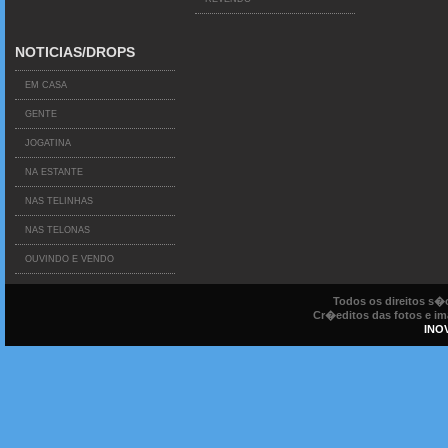
NOTICIAS/DROPS
EM CASA
GENTE
JOGATINA
NA ESTANTE
NAS TELINHAS
NAS TELONAS
OUVINDO E VENDO
Todos os direitos s
Cr�editos das fotos e ima
INO