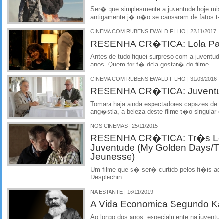
Ser� que simplesmente a juventude hoje mi
antigamente j� n�o se cansaram de fatos 
CINEMA COM RUBENS EWALD FILHO | 22/11/2017
RESENHA CR�TICA: Lola Pat
Antes de tudo fiquei surpreso com a juventu
anos. Quem for f� dela gostar� do filme
CINEMA COM RUBENS EWALD FILHO | 31/03/2016
RESENHA CR�TICA: Juventud
Tomara haja ainda espectadores capazes de 
ang�stia, a beleza deste filme t�o singular
NOS CINEMAS | 25/11/2015
RESENHA CR�TICA: Tr�s L
Juventude (My Golden Days/Tr
Jeunesse)
Um filme que s� ser� curtido pelos fi�is ad
Desplechin
NA ESTANTE | 16/11/2019
A Vida Economica Segundo Ka
Ao longo dos anos, especialmente na juventud