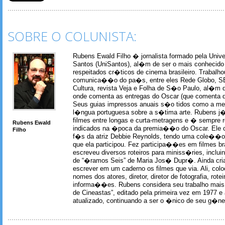
SOBRE O COLUNISTA:
Rubens Ewald Filho � jornalista formado pela Univ
Santos (UniSantos), al�m de ser o mais conhecido
respeitados cr�ticos de cinema brasileiro. Trabal
comunica��o do pa�s, entre eles Rede Globo, S
Cultura, revista Veja e Folha de S�o Paulo, al�m 
onde comenta as entregas do Oscar (que comenta 
Seus guias impressos anuais s�o tidos como a me
l�ngua portuguesa sobre a s�tima arte. Rubens j� 
filmes entre longas e curta-metragens e � sempre re
Rubens Ewald
indicados na �poca da premia��o do Oscar. Ele c
Filho
f�s da atriz Debbie Reynolds, tendo uma cole��o 
que ela participou. Fez participa��es em filmes br
escreveu diversos roteiros para miniss�ries, incl
de “�ramos Seis” de Maria Jos� Dupr�. Ainda c
escrever em um caderno os filmes que via. Ali, col
nomes dos atores, diretor, diretor de fotografia, rotei
informa��es. Rubens considera seu trabalho mais 
de Cineastas”, editado pela primeira vez em 1977 e 
atualizado, continuando a ser o �nico de seu g�ner