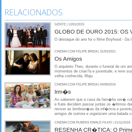
RELACIONADOS
GENTE | 12/01/2015
GLOBO DE OURO 2015: OS
O destaque do ano foi o filme Boyhood - Da
CINEMA COM FELIPE BRIDA | 31/03/2021
Os Amigos
O arquiteto Theo, durante o funeral de um am
momentos de crian?a e juventude, e reve su
velha conhecida, Maju
CINEMA COM FELIPE BRIDA | 04/08/2016
Irm�s
Ao saberem que a casa da fam�lia ser� co
e Kate decidem passar juntas os �ltimos dia
reviver as lembran�as da inf�ncia e juvent
amigos de outrora e organizam uma balada
CINEMA COM RUBENS EWALD FILHO | 21/11/2018
RESENHA CR�TICA: O Primei