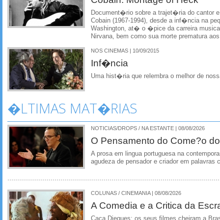
Document�rio sobre a trajet�ria do cantor e
Cobain (1967-1994), desde a inf�ncia na pe
Washington, at� o �pice da carreira musica
Nirvana, bem como sua morte prematura aos
NOS CINEMAS | 10/09/2015
Inf�ncia
Uma hist�ria que relembra o melhor de nossa
�LTIMAS MAT�RIAS
NOTICIAS/DROPS / NA ESTANTE | 08/08/2026
O Pensamento do Come?o do
A prosa em lingua portuguesa na contempora
agudeza de pensador e criador em palavras 
COLUNAS / CINEMANIA | 08/08/2026
A Comedia e a Critica da Escra
Caca Diegues: os seus filmes cheiram a Bra