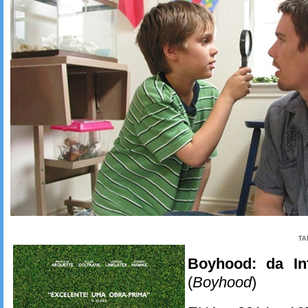
TA
Boyhood: da In
(
Boyhood
)