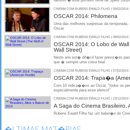
favorito � este primeiro filme de Spike Jonz
CINEMA COM RUBENS EWALD FILHO | 08/02/2014
OSCAR 2014: Philomena
Uma das melhores surpresas da temporada, 
Oscar.
CINEMA COM RUBENS EWALD FILHO | 08/02/2014
OSCAR 2014: O Lobo de Wall S
Wall Street)
Neste ano est� dif�cil fazer previs�es pa
que � sempre uma coisa boa!
CINEMA COM RUBENS EWALD FILHO | 07/02/2014
OSCAR 2014: Trapa�a (Amerc
Com 10 indica��es ao Oscar, "todos os per
especialmente para esse elenco!"
CINEMA COM RUBENS EWALD FILHO | 23/12/2014
A Saga do Cinema Brasileiro, 
Rubens Ewald Filho faz um balan�o do Cin
�LTIMAS MAT�RIAS