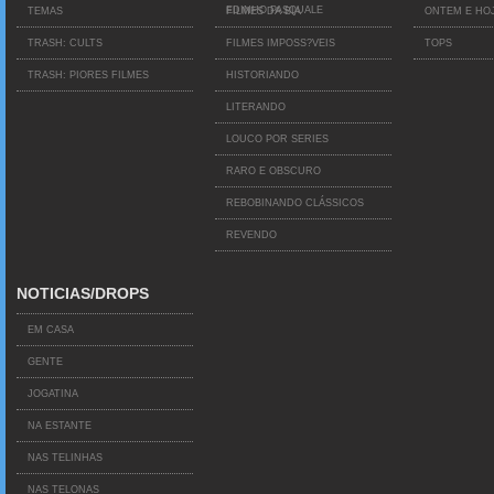
EDINHO PASQUALE
TEMAS
FILMES DA BIA
ONTEM E HO
TRASH: CULTS
FILMES IMPOSS?VEIS
TOPS
TRASH: PIORES FILMES
HISTORIANDO
LITERANDO
LOUCO POR SERIES
RARO E OBSCURO
REBOBINANDO CLÁSSICOS
REVENDO
NOTICIAS/DROPS
EM CASA
GENTE
JOGATINA
NA ESTANTE
NAS TELINHAS
NAS TELONAS