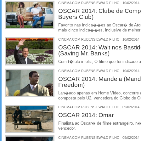
CINEMA COM RUBENS EWALD FILHO | 10/02/2014
OSCAR 2014: Clube de Compra
Buyers Club)
Favorito nas indica��es ao Oscar� de Ator 
mais cinco indica��es, inclusive de melhor 
CINEMA COM RUBENS EWALD FILHO | 10/02/2014
OSCAR 2014: Walt nos Bastid
(Saving Mr. Banks)
Com t�tulo infeliz, O filme que foi indicado
CINEMA COM RUBENS EWALD FILHO | 10/02/2014
OSCAR 2014: Mandela (Mande
Freedom)
Lan�ado apenas em Home Video, concorre
composta pelo U2, vencedora do Globo de O
CINEMA COM RUBENS EWALD FILHO | 09/02/2014
OSCAR 2014: Omar
Finalista ao Oscar� de filme estrangeiro, 
vencedor.
CINEMA COM RUBENS EWALD FILHO | 09/02/2014