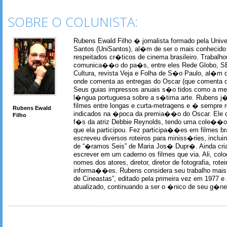
SOBRE O COLUNISTA:
Rubens Ewald Filho � jornalista formado pela Univ
Santos (UniSantos), al�m de ser o mais conhecido
respeitados cr�ticos de cinema brasileiro. Trabal
comunica��o do pa�s, entre eles Rede Globo, S
Cultura, revista Veja e Folha de S�o Paulo, al�m 
onde comenta as entregas do Oscar (que comenta 
Seus guias impressos anuais s�o tidos como a me
l�ngua portuguesa sobre a s�tima arte. Rubens j� 
filmes entre longas e curta-metragens e � sempre re
Rubens Ewald
indicados na �poca da premia��o do Oscar. Ele c
Filho
f�s da atriz Debbie Reynolds, tendo uma cole��o 
que ela participou. Fez participa��es em filmes br
escreveu diversos roteiros para miniss�ries, incl
de “�ramos Seis” de Maria Jos� Dupr�. Ainda c
escrever em um caderno os filmes que via. Ali, col
nomes dos atores, diretor, diretor de fotografia, rotei
informa��es. Rubens considera seu trabalho mais 
de Cineastas”, editado pela primeira vez em 1977 e 
atualizado, continuando a ser o �nico de seu g�ner