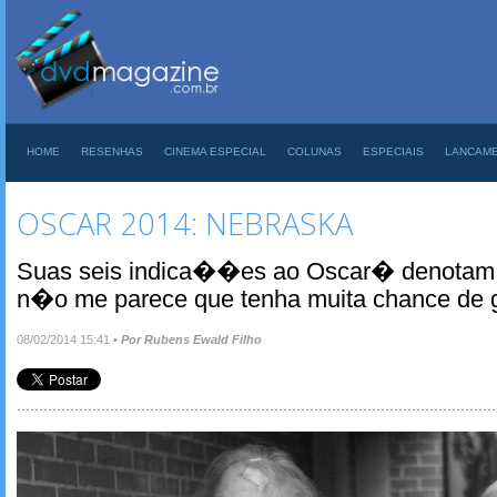
HOME
RESENHAS
CINEMA ESPECIAL
COLUNAS
ESPECIAIS
LANCAM
OSCAR 2014: NEBRASKA
Suas seis indica��es ao Oscar� denotam 
n�o me parece que tenha muita chance de 
08/02/2014 15:41
•
Por Rubens Ewald Filho