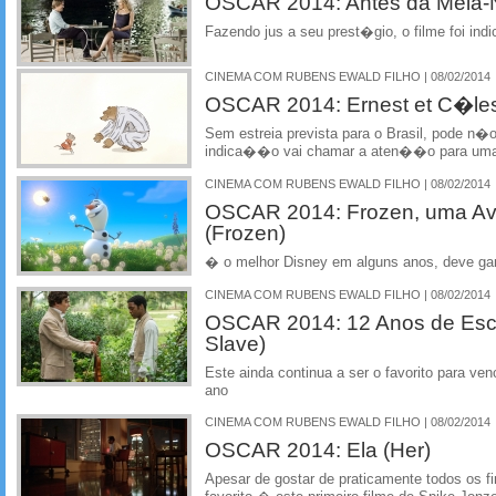
OSCAR 2014: Antes da Meia-No
Fazendo jus a seu prest�gio, o filme foi indi
CINEMA COM RUBENS EWALD FILHO | 08/02/2014
OSCAR 2014: Ernest et C�les
Sem estreia prevista para o Brasil, pode 
indica��o vai chamar a aten��o para um
CINEMA COM RUBENS EWALD FILHO | 08/02/2014
OSCAR 2014: Frozen, uma Av
(Frozen)
� o melhor Disney em alguns anos, deve ga
CINEMA COM RUBENS EWALD FILHO | 08/02/2014
OSCAR 2014: 12 Anos de Esc
Slave)
Este ainda continua a ser o favorito para ve
ano
CINEMA COM RUBENS EWALD FILHO | 08/02/2014
OSCAR 2014: Ela (Her)
Apesar de gostar de praticamente todos os f