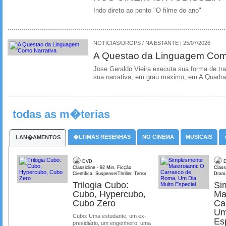
Indo direto ao ponto "O filme do ano"
NOTICIAS/DROPS / NA ESTANTE | 25/07/2026
A Questao da Linguagem Como
Jose Geraldo Vieira executa sua forma de tr
sua narrativa, em grau maximo, em A Quadra
todas as m�terias
�LTIMAS RESENHAS
NO CINEMA
MUSICAIS
LAN�AMENTOS
DVD
D
Classicline - 92 Min. Ficção
Class
Cientifica, Suspense/Thriller, Terror
Dram
Trilogia Cubo:
Si
Cubo, Hypercubo,
Ma
Cubo Zero
Ca
Um
Cubo: Uma estudante, um ex-
Es
presidiário, um engenheiro, uma