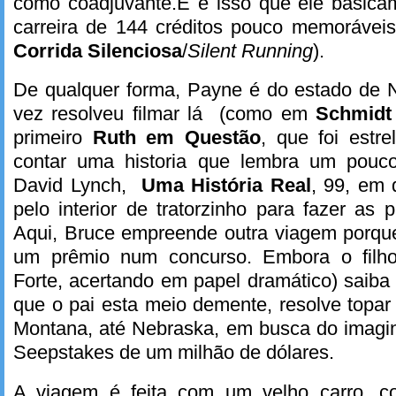
como coadjuvante.E é isso que ele basic
carreira de 144 créditos pouco memoráveis 
Corrida Silenciosa
/
Silent Running
).
De qualquer forma, Payne é do estado de
vez resolveu filmar lá (como em
Schmidt
primeiro
Ruth em Questão
, que foi estr
contar uma historia que lembra um pouco
David Lynch,
Uma História Real
, 99, em 
pelo interior de tratorzinho para fazer a
Aqui, Bruce empreende outra viagem porq
um prêmio num concurso. Embora o filho
Forte, acertando em papel dramático) saiba
que o pai esta meio demente, resolve topar 
Montana, até Nebraska, em busca do imagi
Seepstakes de um milhão de dólares.
A viagem é feita com um velho carro, 