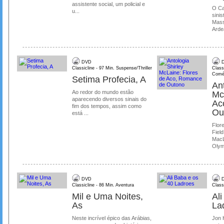
assistente social, um policial e
O Ca
u...
sinis
Mass
Ardea
DVD
D
Classicline - 97 Min. Suspense/Thriller
Class
Comé
Setima Profecia, A
Ant
Ao redor do mundo estão
Mc
aparecendo diversos sinais do
Ac
fim dos tempos, assim como
Ou
está ...
Flore
Field
MacL
Olymp
DVD
D
Classicline - 86 Min. Aventura
Class
Mil e Uma Noites,
Al
As
La
Neste incrível épico das Arábias,
Jon 