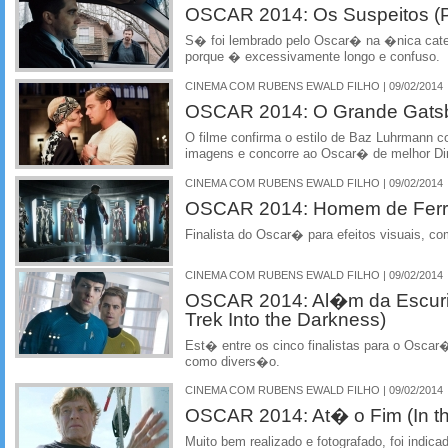
OSCAR 2014: Os Suspeitos (Pr
S� foi lembrado pelo Oscar� na �nica categ
porque � excessivamente longo e confuso.
CINEMA COM RUBENS EWALD FILHO | 09/02/2014
OSCAR 2014: O Grande Gatsb
O filme confirma o estilo de Baz Luhrmann 
imagens e concorre ao Oscar� de melhor D
CINEMA COM RUBENS EWALD FILHO | 09/02/2014
OSCAR 2014: Homem de Ferro 
Finalista do Oscar� para efeitos visuais, c
CINEMA COM RUBENS EWALD FILHO | 09/02/2014
OSCAR 2014: Al�m da Escurid
Trek Into the Darkness)
Est� entre os cinco finalistas para o Oscar�
como divers�o.
CINEMA COM RUBENS EWALD FILHO | 09/02/2014
OSCAR 2014: At� o Fim (In th
Muito bem realizado e fotografado, foi ind