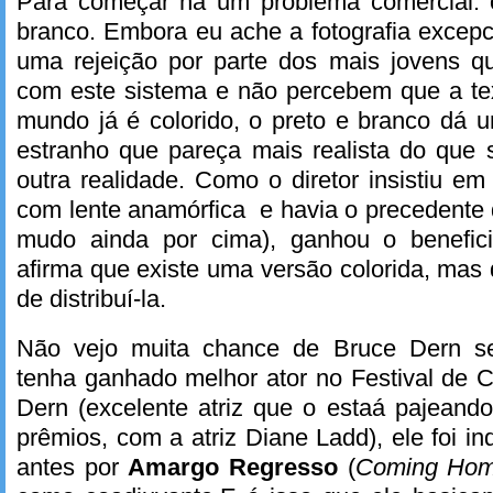
Para começar há um problema comercial: 
branco. Embora eu ache a fotografia excep
uma rejeição por parte dos mais jovens q
com este sistema e não percebem que a tex
mundo já é colorido, o preto e branco dá 
estranho que pareça mais realista do que 
outra realidade. Como o diretor insistiu em
com lente anamórfica e havia o precedente
mudo ainda por cima), ganhou o benefic
afirma que existe uma versão colorida, mas
de distribuí-la.
Não vejo muita chance de Bruce Dern s
tenha ganhado melhor ator no Festival de 
Dern (excelente atriz que o estaá pajeand
prêmios, com a atriz Diane Ladd), ele foi i
antes por
Amargo Regresso
(
Coming Hom