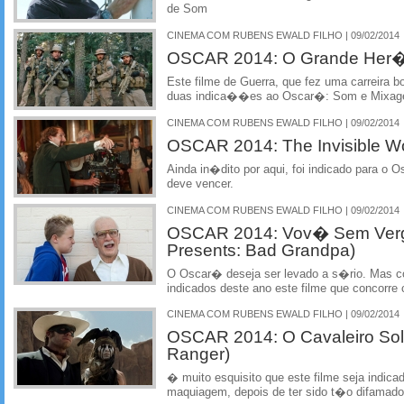
de Som
CINEMA COM RUBENS EWALD FILHO | 09/02/2014
OSCAR 2014: O Grande Her�i 
Este filme de Guerra, que fez uma carreira b
duas indica��es ao Oscar�: Som e Mixa
CINEMA COM RUBENS EWALD FILHO | 09/02/2014
OSCAR 2014: The Invisible 
Ainda in�dito por aqui, foi indicado para o
deve vencer.
CINEMA COM RUBENS EWALD FILHO | 09/02/2014
OSCAR 2014: Vov� Sem Verg
Presents: Bad Grandpa)
O Oscar� deseja ser levado a s�rio. Mas co
indicados deste ano este filme que concorr
CINEMA COM RUBENS EWALD FILHO | 09/02/2014
OSCAR 2014: O Cavaleiro Sol
Ranger)
� muito esquisito que este filme seja indica
maquiagem, depois de ter sido t�o difamado