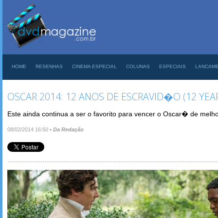
HOME
RESENHAS
CINEMA ESPECIAL
COLUNAS
ESPECIAIS
LANCAM
OSCAR 2014: 12 ANOS DE ESCRAVID�O (12 YEAR
Este ainda continua a ser o favorito para vencer o Oscar� de melho
08/02/2014 16:50
•
Da Redação