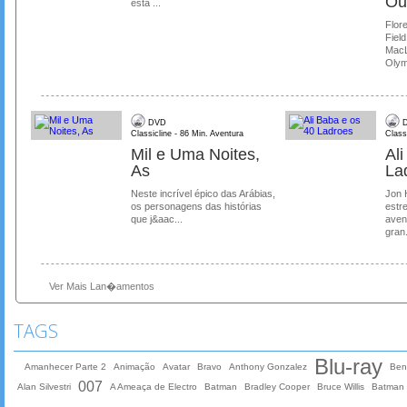
Ou
está ...
Flore
Field
MacL
Olymp
DVD
D
Classicline - 86 Min. Aventura
Class
Mil e Uma Noites,
Al
As
La
Neste incrível épico das Arábias,
Jon 
os personagens das histórias
estre
que j&aac...
aven
gran.
Ver Mais Lan�amentos
TAGS
Blu-ray
Amanhecer Parte 2
Animação
Avatar
Bravo
Anthony Gonzalez
Ben 
007
Alan Silvestri
A Ameaça de Electro
Batman
Bradley Cooper
Bruce Willis
Batman 