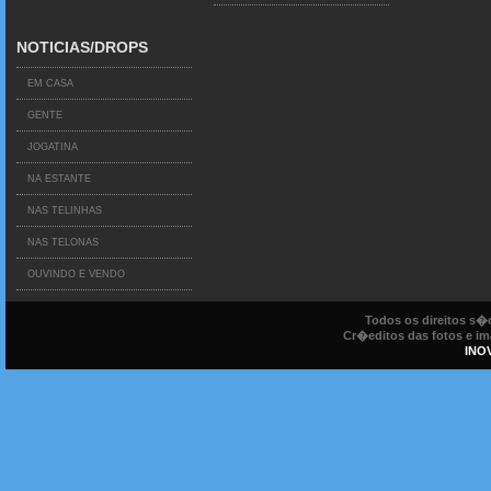
NOTICIAS/DROPS
EM CASA
GENTE
JOGATINA
NA ESTANTE
NAS TELINHAS
NAS TELONAS
OUVINDO E VENDO
Todos os direitos s
Cr�editos das fotos e ima
INO