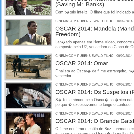
(Saving Mr. Banks)
Com t�tulo infeliz, O filme que foi indicado
CINEMA COM RUBENS EWALD FILHO | 10/02/2014
OSCAR 2014: Mandela (Mande
Freedom)
Lan�ado apenas em Home Video, concorre
composta pelo U2, vencedora do Globo de O
CINEMA COM RUBENS EWALD FILHO | 09/02/2014
OSCAR 2014: Omar
Finalista ao Oscar� de filme estrangeiro, 
vencedor.
CINEMA COM RUBENS EWALD FILHO | 09/02/2014
OSCAR 2014: Os Suspeitos (Pr
S� foi lembrado pelo Oscar� na �nica categ
porque � excessivamente longo e confuso.
CINEMA COM RUBENS EWALD FILHO | 09/02/2014
OSCAR 2014: O Grande Gatsb
O filme confirma o estilo de Baz Luhrmann 
imagens e concorre ao Oscar� de melhor D