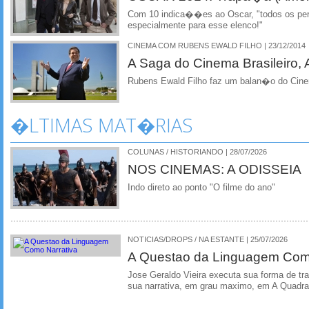
Com 10 indica��es ao Oscar, "todos os per
especialmente para esse elenco!"
CINEMA COM RUBENS EWALD FILHO | 23/12/2014
A Saga do Cinema Brasileiro, 
Rubens Ewald Filho faz um balan�o do Cin
�LTIMAS MAT�RIAS
COLUNAS / HISTORIANDO | 28/07/2026
NOS CINEMAS: A ODISSEIA
Indo direto ao ponto "O filme do ano"
NOTICIAS/DROPS / NA ESTANTE | 25/07/2026
A Questao da Linguagem Como
Jose Geraldo Vieira executa sua forma de tr
sua narrativa, em grau maximo, em A Quadra