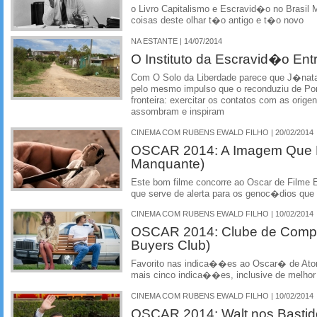
o Livro Capitalismo e Escravid�o no Brasil
coisas deste olhar t�o antigo e t�o novo
NA ESTANTE | 14/07/2014
O Instituto da Escravid�o Entr
Com O Solo da Liberdade parece que J�nat
pelo mesmo impulso que o reconduziu de Por
fronteira: exercitar os contatos com as ori
assombram e inspiram
CINEMA COM RUBENS EWALD FILHO | 20/02/2014
OSCAR 2014: A Imagem Que 
Manquante)
Este bom filme concorre ao Oscar de Filme 
que serve de alerta para os genoc�dios que
CINEMA COM RUBENS EWALD FILHO | 10/02/2014
OSCAR 2014: Clube de Compra
Buyers Club)
Favorito nas indica��es ao Oscar� de Ator 
mais cinco indica��es, inclusive de melhor 
CINEMA COM RUBENS EWALD FILHO | 10/02/2014
OSCAR 2014: Walt nos Bastid