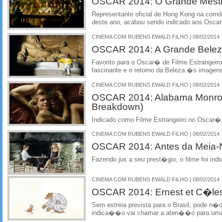
OSCAR 2014: O Grande Mestre 
Representante oficial de Hong Kong na corri
deste ano, acabou sendo indicado aos Oscars
CINEMA COM RUBENS EWALD FILHO | 08/02/2014
OSCAR 2014: A Grande Beleza
Favorito para o Oscar� de Filme Estrangeir
fascinante e o retorno da Beleza �s imagens
CINEMA COM RUBENS EWALD FILHO | 08/02/2014
OSCAR 2014: Alabama Monroe
Breakdown)
Indicado como Filme Estrangeiro no Oscar�
CINEMA COM RUBENS EWALD FILHO | 08/02/2014
OSCAR 2014: Antes da Meia-No
Fazendo jus a seu prest�gio, o filme foi indi
CINEMA COM RUBENS EWALD FILHO | 08/02/2014
OSCAR 2014: Ernest et C�les
Sem estreia prevista para o Brasil, pode 
indica��o vai chamar a aten��o para um