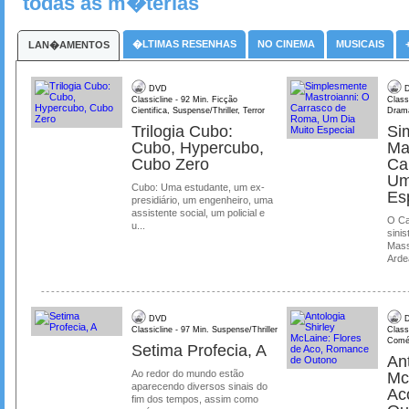
todas as m�terias
�LTIMAS RESENHAS
NO CINEMA
MUSICAIS
LAN�AMENTOS
DVD
D
Classicline - 92 Min. Ficção
Class
Cientifica, Suspense/Thriller, Terror
Dram
Trilogia Cubo:
Si
Cubo, Hypercubo,
Ma
Cubo Zero
Ca
Um
Cubo: Uma estudante, um ex-
Es
presidiário, um engenheiro, uma
assistente social, um policial e
O Ca
u...
sinis
Mass
Ardea
DVD
D
Classicline - 97 Min. Suspense/Thriller
Class
Comé
Setima Profecia, A
Ant
Ao redor do mundo estão
Mc
aparecendo diversos sinais do
Ac
fim dos tempos, assim como