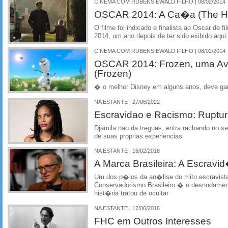
CINEMA COM RUBENS EWALD FILHO | 08/02/2014
OSCAR 2014: A Ca�a (The Hu
O filme foi indicado e finalista ao Oscar de 
2014, um ano depois de ter sido exibido aqui.
CINEMA COM RUBENS EWALD FILHO | 08/02/2014
OSCAR 2014: Frozen, uma Av
(Frozen)
� o melhor Disney em alguns anos, deve ga
NA ESTANTE | 27/06/2022
Escravidao e Racismo: Ruptur
Djamila nao da treguas, entra rachando no 
de suas proprias experiencias
NA ESTANTE | 16/02/2018
A Marca Brasileira: A Escrav
Um dos p�los da an�lise do mito escravist
Conservadorismo Brasileiro � o desnudamen
hist�ria tratou de ocultar
NA ESTANTE | 17/06/2016
FHC em Outros Interesses