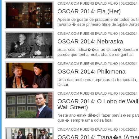
CINEMA COM RUBENS EWALD FILHO | 08/02/2014
OSCAR 2014: Ela (Her)
Apesar de gostar de praticamente todos os f
favorito � este primeiro filme de Spike Jonz
CINEMA COM RUBENS EWALD FILHO | 08/02/2014
OSCAR 2014: Nebraska
Suas seis indica��es ao Oscar� denotam 
parece que tenha muita chance de ganhar.
CINEMA COM RUBENS EWALD FILHO | 08/02/2014
OSCAR 2014: Philomena
Uma das melhores surpresas da temporada, 
Oscar.
CINEMA COM RUBENS EWALD FILHO | 08/02/2014
OSCAR 2014: O Lobo de Wall S
Wall Street)
Neste ano est� dif�cil fazer previs�es pa
que � sempre uma coisa boa!
CINEMA COM RUBENS EWALD FILHO | 07/02/2014
OSCAR 2014: Trapa�a (Amerc