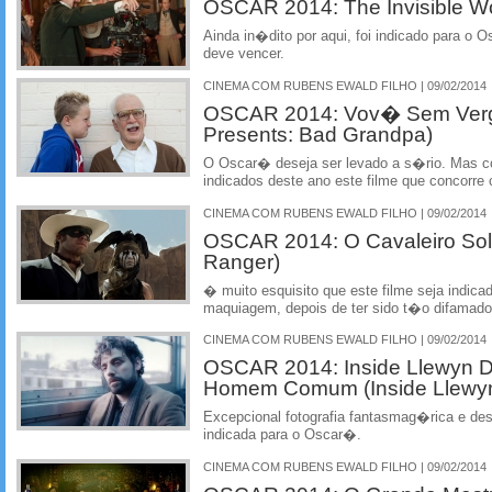
OSCAR 2014: The Invisible 
Ainda in�dito por aqui, foi indicado para o
deve vencer.
CINEMA COM RUBENS EWALD FILHO | 09/02/2014
OSCAR 2014: Vov� Sem Verg
Presents: Bad Grandpa)
O Oscar� deseja ser levado a s�rio. Mas co
indicados deste ano este filme que concorr
CINEMA COM RUBENS EWALD FILHO | 09/02/2014
OSCAR 2014: O Cavaleiro Sol
Ranger)
� muito esquisito que este filme seja indica
maquiagem, depois de ter sido t�o difamado
CINEMA COM RUBENS EWALD FILHO | 09/02/2014
OSCAR 2014: Inside Llewyn D
Homem Comum (Inside Llewyn
Excepcional fotografia fantasmag�rica e des
indicada para o Oscar�.
CINEMA COM RUBENS EWALD FILHO | 09/02/2014