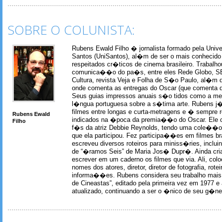
SOBRE O COLUNISTA:
Rubens Ewald Filho � jornalista formado pela Univ
Santos (UniSantos), al�m de ser o mais conhecido
respeitados cr�ticos de cinema brasileiro. Trabal
comunica��o do pa�s, entre eles Rede Globo, S
Cultura, revista Veja e Folha de S�o Paulo, al�m 
onde comenta as entregas do Oscar (que comenta 
Seus guias impressos anuais s�o tidos como a me
l�ngua portuguesa sobre a s�tima arte. Rubens j� 
filmes entre longas e curta-metragens e � sempre re
Rubens Ewald
indicados na �poca da premia��o do Oscar. Ele c
Filho
f�s da atriz Debbie Reynolds, tendo uma cole��o 
que ela participou. Fez participa��es em filmes br
escreveu diversos roteiros para miniss�ries, incl
de “�ramos Seis” de Maria Jos� Dupr�. Ainda c
escrever em um caderno os filmes que via. Ali, col
nomes dos atores, diretor, diretor de fotografia, rotei
informa��es. Rubens considera seu trabalho mais 
de Cineastas”, editado pela primeira vez em 1977 e 
atualizado, continuando a ser o �nico de seu g�ner