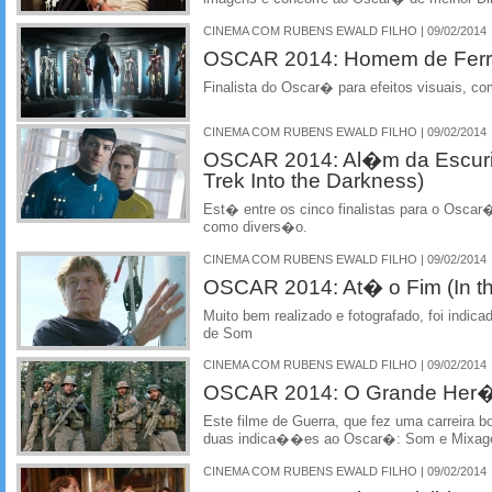
CINEMA COM RUBENS EWALD FILHO | 09/02/2014
OSCAR 2014: Homem de Ferro 
Finalista do Oscar� para efeitos visuais, c
CINEMA COM RUBENS EWALD FILHO | 09/02/2014
OSCAR 2014: Al�m da Escurid
Trek Into the Darkness)
Est� entre os cinco finalistas para o Oscar�
como divers�o.
CINEMA COM RUBENS EWALD FILHO | 09/02/2014
OSCAR 2014: At� o Fim (In th
Muito bem realizado e fotografado, foi ind
de Som
CINEMA COM RUBENS EWALD FILHO | 09/02/2014
OSCAR 2014: O Grande Her�i 
Este filme de Guerra, que fez uma carreira b
duas indica��es ao Oscar�: Som e Mixa
CINEMA COM RUBENS EWALD FILHO | 09/02/2014