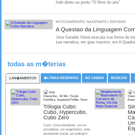
Indo direto ao ponto "O filme do ano"
NOTICIAS/DROPS / NA ESTANTE | 25/07/2026
A Questao da Linguagem Como
Jose Geraldo Vieira executa sua forma de tr
sua narrativa, em grau maximo, em A Quadra
todas as m�terias
�LTIMAS RESENHAS
NO CINEMA
MUSICAIS
LAN�AMENTOS
DVD
D
Classicline - 92 Min. Ficção
Class
Cientifica, Suspense/Thriller, Terror
Dram
Trilogia Cubo:
Si
Cubo, Hypercubo,
Ma
Cubo Zero
Ca
Um
Cubo: Uma estudante, um ex-
Es
presidiário, um engenheiro, uma
assistente social, um policial e