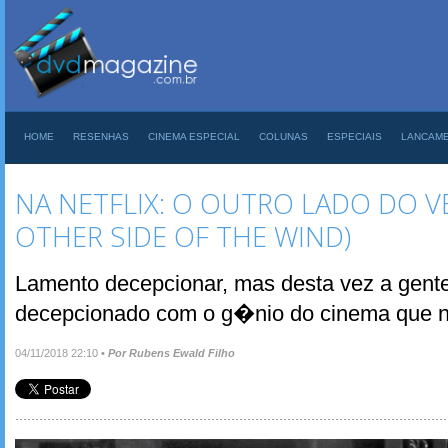
HOME
RESENHAS
CINEMA ESPECIAL
COLUNAS
ESPECIAIS
LANCAM
NA NETFLIX: O OUTRO LADO DO V
OTHER SIDE OF THE WIND)
Lamento decepcionar, mas desta vez a gente 
decepcionado com o g�nio do cinema que 
04/11/2018 22:10
•
Por Rubens Ewald Filho