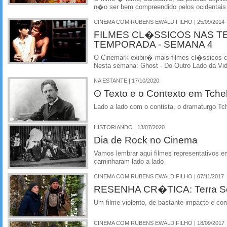
n�o ser bem compreendido pelos ocidentais
CINEMA COM RUBENS EWALD FILHO | 25/09/2014
FILMES CL�SSICOS NAS T
TEMPORADA - SEMANA 4
O Cinemark exibir� mais filmes cl�ssicos
Nesta semana: Ghost - Do Outro Lado da Vi
NA ESTANTE | 17/10/2020
O Texto e o Contexto em Tch
Lado a lado com o contista, o dramaturgo Tc
HISTORIANDO | 13/07/2020
Dia de Rock no Cinema
Vamos lembrar aqui filmes representativos 
caminharam lado a lado
CINEMA COM RUBENS EWALD FILHO | 07/11/2017
RESENHA CR�TICA: Terra Se
Um filme violento, de bastante impacto e c
CINEMA COM RUBENS EWALD FILHO | 18/09/2017