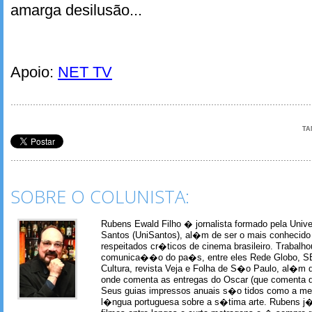
amarga desilusão...
Apoio:
NET TV
TA
SOBRE O COLUNISTA:
Rubens Ewald Filho � jornalista formado pela Univ
Santos (UniSantos), al�m de ser o mais conhecido
respeitados cr�ticos de cinema brasileiro. Trabal
comunica��o do pa�s, entre eles Rede Globo, S
Cultura, revista Veja e Folha de S�o Paulo, al�m 
onde comenta as entregas do Oscar (que comenta 
Seus guias impressos anuais s�o tidos como a me
l�ngua portuguesa sobre a s�tima arte. Rubens j� 