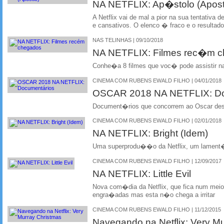
NA NETFLIX: Ap�stolo (Apost
A Netflix vai de mal a pior na sua tentativa d
e cansativos. O elenco � fraco e o result
NAS TELINHAS | 09/10/2018
NA NETFLIX: Filmes rec�m 
Conhe�a 8 filmes que voc� pode assistir na
CINEMA COM RUBENS EWALD FILHO | 04/01/2018
OSCAR 2018 NA NETFLIX: D
Document�rios que concorrem ao Oscar dest
CINEMA COM RUBENS EWALD FILHO | 02/01/2018
NA NETFLIX: Bright (Idem)
Uma superprodu��o da Netflix, um lamen
CINEMA COM RUBENS EWALD FILHO | 12/09/2017
NA NETFLIX: Little Evil
Nova com�dia da Netflix, que fica num mei
engra�adas mas esta n�o chega a irritar
CINEMA COM RUBENS EWALD FILHO | 11/12/2015
Navegando na Netflix: Very M