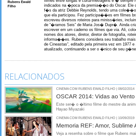
filmes entre longas e curta-metragens e � sempre re
Rubens Ewald
indicados na �poca da premia��o do Oscar. Ele c
Filho
f�s da atriz Debbie Reynolds, tendo uma cole��o 
que ela participou. Fez participa��es em filmes br
escreveu diversos roteiros para miniss�ries, incl
de “�ramos Seis” de Maria Jos� Dupr�. Ainda c
escrever em um caderno os filmes que via. Ali, col
nomes dos atores, diretor, diretor de fotografia, rotei
informa��es. Rubens considera seu trabalho mais 
de Cineastas”, editado pela primeira vez em 1977 e 
atualizado, continuando a ser o �nico de seu g�ner
RELACIONADOS
CINEMA COM RUBENS EWALD FILHO | 08/02/2014
OSCAR 2014: Vidas ao Vento 
Este ser� o �ltimo filme do mestre da an
Hayao Miyazaki
CINEMA COM RUBENS EWALD FILHO | 10/09/2019
Memoria REF: Amor, Sublime A
Veja a resenha sobre o filme que Rubens mais