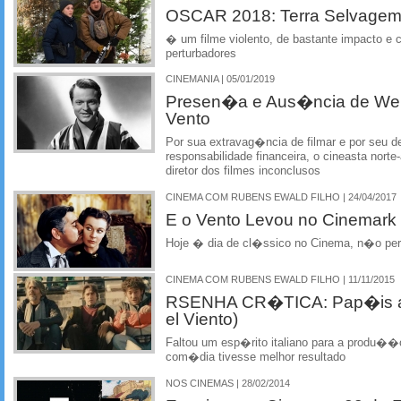
OSCAR 2018: Terra Selvagem 
� um filme violento, de bastante impacto 
perturbadores
CINEMANIA | 05/01/2019
Presen�a e Aus�ncia de Wel
Vento
Por sua extravag�ncia de filmar e por seu 
responsabilidade financeira, o cineasta nort
diretor dos filmes inconclusos
CINEMA COM RUBENS EWALD FILHO | 24/04/2017
E o Vento Levou no Cinemark
Hoje � dia de cl�ssico no Cinema, n�o per
CINEMA COM RUBENS EWALD FILHO | 11/11/2015
RSENHA CR�TICA: Pap�is ao
el Viento)
Faltou um esp�rito italiano para a produ��
com�dia tivesse melhor resultado
NOS CINEMAS | 28/02/2014