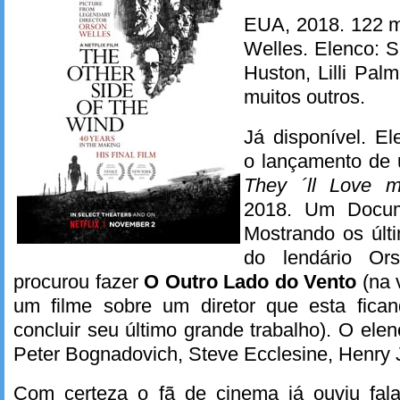
EUA, 2018. 122 m
Welles. Elenco: 
Huston, Lilli Pa
muitos outros.
Já disponível. E
o lançamento de 
They ´ll Love
2018. Um Docum
Mostrando os últ
do lendário Or
procurou fazer
O Outro Lado do Vento
(na 
um filme sobre um diretor que esta fica
concluir seu último grande trabalho). O ele
Peter Bognadovich, Steve Ecclesine, Henry 
Com certeza o fã de cinema já ouviu fal