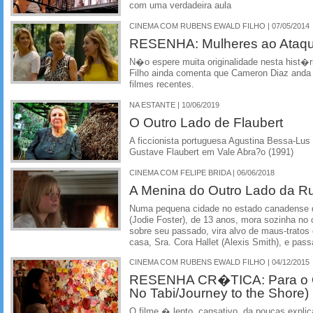
com uma verdadeira aula
CINEMA COM RUBENS EWALD FILHO | 07/05/2014
RESENHA: Mulheres ao Ataqu
N�o espere muita originalidade nesta hist�
Filho ainda comenta que Cameron Diaz anda 
filmes recentes.
NA ESTANTE | 10/06/2019
O Outro Lado de Flaubert
A ficcionista portuguesa Agustina Bessa-Lus 
Gustave Flaubert em Vale Abra?o (1991)
CINEMA COM FELIPE BRIDA | 06/06/2018
A Menina do Outro Lado da R
Numa pequena cidade no estado canadense 
(Jodie Foster), de 13 anos, mora sozinha no
sobre seu passado, vira alvo de maus-tratos 
casa, Sra. Cora Hallet (Alexis Smith), e passa 
CINEMA COM RUBENS EWALD FILHO | 04/12/2015
RESENHA CR�TICA: Para o Ou
No Tabi/Journey to the Shore)
O filme � lento, cansativo, da poucas exp