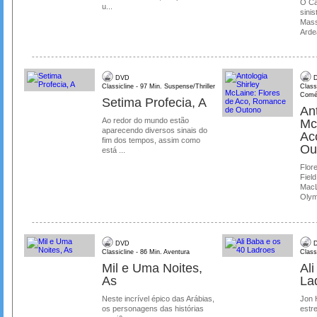
O Ca
u...
sinis
Mass
Ardea
DVD
D
Classicline - 97 Min. Suspense/Thriller
Class
Comé
Setima Profecia, A
Ant
Ao redor do mundo estão
Mc
aparecendo diversos sinais do
Ac
fim dos tempos, assim como
Ou
está ...
Flore
Field
MacL
Olymp
DVD
D
Classicline - 86 Min. Aventura
Class
Mil e Uma Noites,
Al
As
La
Neste incrível épico das Arábias,
Jon 
os personagens das histórias
estre