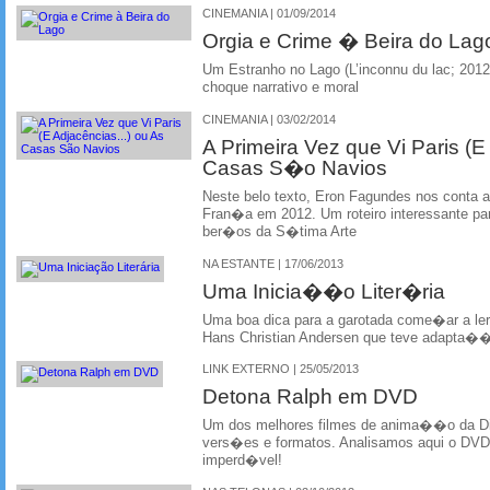
CINEMANIA | 01/09/2014
Orgia e Crime � Beira do Lag
Um Estranho no Lago (L’inconnu du lac; 2012
choque narrativo e moral
CINEMANIA | 03/02/2014
A Primeira Vez que Vi Paris (E
Casas S�o Navios
Neste belo texto, Eron Fagundes nos conta a
Fran�a em 2012. Um roteiro interessante p
ber�os da S�tima Arte
NA ESTANTE | 17/06/2013
Uma Inicia��o Liter�ria
Uma boa dica para a garotada come�ar a ler:
Hans Christian Andersen que teve adapta��
LINK EXTERNO | 25/05/2013
Detona Ralph em DVD
Um dos melhores filmes de anima��o da Di
vers�es e formatos. Analisamos aqui o DV
imperd�vel!