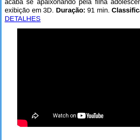
acaba se apaixonando pela filha adolesc
exibição em 3D.
Duração:
91 min.
Classifi
DETALHES