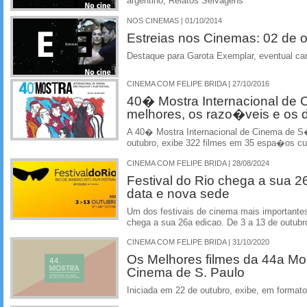
argentino, Relatos Selvagens
NOS CINEMAS | 01/10/2014
Estreias nos Cinemas: 02 de 
Destaque para Garota Exemplar, eventual ca
CINEMA COM FELIPE BRIDA | 27/10/2016
40� Mostra Internacional de 
melhores, os razo�veis e os
A 40� Mostra Internacional de Cinema de S�
outubro, exibe 322 filmes em 35 espa�os cult
CINEMA COM FELIPE BRIDA | 28/08/2024
Festival do Rio chega a sua 2
data e nova sede
Um dos festivais de cinema mais importantes 
chega a sua 26a edicao. De 3 a 13 de outubro
CINEMA COM FELIPE BRIDA | 31/10/2020
Os Melhores filmes da 44a Mos
Cinema de S. Paulo
Iniciada em 22 de outubro, exibe, em formato