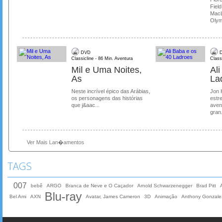
Field
MacL
Olymp
DVD
D
Classicline - 86 Min. Aventura
Class
Mil e Uma Noites,
Al
As
La
Neste incrível épico das Arábias,
Jon 
os personagens das histórias
estre
que j&aac...
aven
gran.
Ver Mais Lan�amentos
TAGS
007
bebê
ARGO
Branca de Neve e O Caçador
Arnold Schwarzenegger
Brad Pitt
Blu-ray
Bel Ami
AXN
Avatar, James Cameron
3D
Animação
Anthony Gonzale