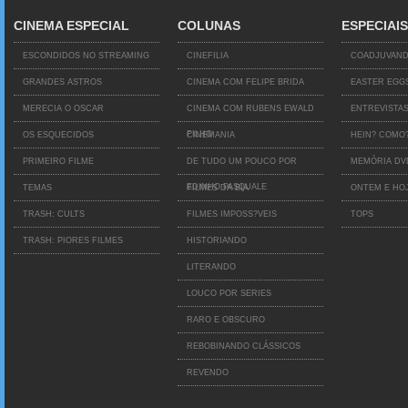
CINEMA ESPECIAL
COLUNAS
ESPECIAIS
ESCONDIDOS NO STREAMING
CINEFILIA
COADJUVAN
GRANDES ASTROS
CINEMA COM FELIPE BRIDA
EASTER EGG
MERECIA O OSCAR
CINEMA COM RUBENS EWALD
ENTREVISTA
FILHO
OS ESQUECIDOS
CINEMANIA
HEIN? COMO
PRIMEIRO FILME
DE TUDO UM POUCO POR
MEMÓRIA D
EDINHO PASQUALE
TEMAS
FILMES DA BIA
ONTEM E HO
TRASH: CULTS
FILMES IMPOSS?VEIS
TOPS
TRASH: PIORES FILMES
HISTORIANDO
LITERANDO
LOUCO POR SERIES
RARO E OBSCURO
REBOBINANDO CLÁSSICOS
REVENDO