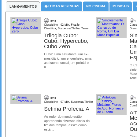
�LTIMAS RESENHAS
NO CINEMA
MUSICAIS
LAN�AMENTOS
DVD
D
Classicline - 92 Min. Ficção
Class
Cientifica, Suspense/Thriller, Terror
Dram
Trilogia Cubo:
Si
Cubo, Hypercubo,
Ma
Cubo Zero
Ca
Um
Cubo: Uma estudante, um ex-
Es
presidiário, um engenheiro, uma
assistente social, um policial e
O Ca
u...
sinis
Mass
Ardea
DVD
D
Classicline - 97 Min. Suspense/Thriller
Class
Comé
Setima Profecia, A
Ant
Ao redor do mundo estão
Mc
aparecendo diversos sinais do
Ac
fim dos tempos, assim como
Ou
está ...
Flore