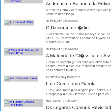
As Irmas na Balanca da Felic
A mineira Petra Costa adota o tom do exilio p
primeiro filme longo
NA ESTANTE | 01/03/2019
O Discurso de �dio
O evento deu-se no Teatro Moacyr Scliar, no 
UFSCPA (Universidade Federal de Ci�ncias 
outubro de 2018
NA ESTANTE | 30/07/2018
A Maturidade Cl�ssica de Assi
Figura na sombra (2012) delicia o leitor com
escrita: exerc�cios que materializam uma es
nos controles iniciais
FILMES DA BIA | 15/02/2018
Lute Como uma Garota
T-Rex, document�rio dirigido por Zackary C
a prepara��o de Claressa Shields para as
NA ESTANTE | 19/06/2017
Os Lugares Comuns Revisita