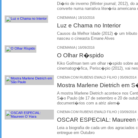
Di�rio de inverno (Winter journal; 2012), do 
converte numa narrativa liter�ria americana 
CINEMANIA | 18/10/2016
Luz e Chama no Interior
Causos da Melhor Idade (2012) � um tribut
nasceu o cineasta Ernane Alves
CINEMANIA | 16/09/2016
O Olhar R�spido
Kiko Goifman tem um olhar r�spido sobre as
cinematogr�fica, Perisc�pio (2012), vai n
CINEMA COM RUBENS EWALD FILHO | 05/09/2014
Mostra Marlene Dietrich em 
A mostra Marlene Dietrich acontece nos Centr
S�o Paulo (de 17 de setembro e 20 de outubr
document�rios com a atriz alem�
CINEMA COM RUBENS EWALD FILHO | 03/09/2014
OSCAR ESPECIAL: Maureen
Leia a biografia de cada um dos agraciados 
entregue em Outubro