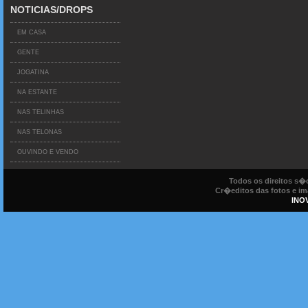
NOTICIAS/DROPS
EM CASA
GENTE
JOGATINA
NA ESTANTE
NAS TELINHAS
NAS TELONAS
OUVINDO E VENDO
Todos os direitos s
Cr�editos das fotos e ima
INO