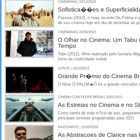
CINEMANIA | 15/12/2016
Sofistica��es e Superficial
Passion (2012), o mais recente De Palma e qu
de seu cinema hoje em dia de arrombar as po
CINEMANIA | 22/05/2015
O Olhar no Cinema: Um Tabu 
Tempo
Tabu (2012), filme realizado pelo lusitano M
torno da criatividade verbal
GENTE | 16/10/2012
Grande Pr�mio do Cinema Bra
O filme O PALHA�O foi o grande vencedor
CINEMA COM FELIPE BRIDA | 20/01/2021
As Estreias no Cinema e no 
Como tarefa de todo in?cio de ano, preparam
principais estreias programadas para 2021
NA ESTANTE | 22/03/2024
As Abstracoes de Clarice nas