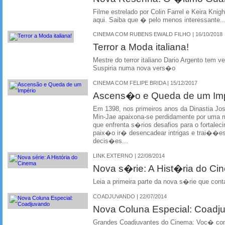
Filme estrelado por Colin Farrel e Keira Kn
aqui. Saiba que � pelo menos interessante..
CINEMA COM RUBENS EWALD FILHO | 16/10/2018
Terror a Moda italiana!
Mestre do terror italiano Dario Argento tem 
Suspiria numa nova vers�o
CINEMA COM FELIPE BRIDA | 15/12/2017
Ascens�o e Queda de um Im
Em 1398, nos primeiros anos da Dinastia J
Min-Jae apaixona-se perdidamente por uma 
que enfrenta s�rios desafios para o fortalec
paix�o ir� desencadear intrigas e trai��es
decis�es...
LINK EXTERNO | 22/08/2014
Nova s�rie: A Hist�ria do Ci
Leia a primeira parte da nova s�rie que co
COADJUVANDO | 22/07/2014
Nova Coluna Especial: Coadj
Grandes Coadjuvantes do Cinema: Voc� con