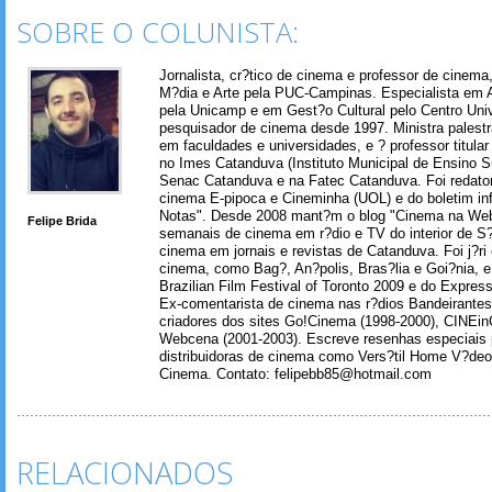
SOBRE O COLUNISTA:
Jornalista, cr?tico de cinema e professor de cinem
M?dia e Arte pela PUC-Campinas. Especialista em A
pela Unicamp e em Gest?o Cultural pelo Centro Univ
pesquisador de cinema desde 1997. Ministra palest
em faculdades e universidades, e ? professor titul
no Imes Catanduva (Instituto Municipal de Ensino S
Senac Catanduva e na Fatec Catanduva. Foi redator
cinema E-pipoca e Cineminha (UOL) e do boletim in
Notas". Desde 2008 mant?m o blog "Cinema na Web
Felipe Brida
semanais de cinema em r?dio e TV do interior de S
cinema em jornais e revistas de Catanduva. Foi j?ri
cinema, como Bag?, An?polis, Bras?lia e Goi?nia, e 
Brazilian Film Festival of Toronto 2009 e do Express
Ex-comentarista de cinema nas r?dios Bandeirantes
criadores dos sites Go!Cinema (1998-2000), CINEin
Webcena (2001-2003). Escreve resenhas especiais p
distribuidoras de cinema como Vers?til Home V?deo
Cinema. Contato: felipebb85@hotmail.com
RELACIONADOS