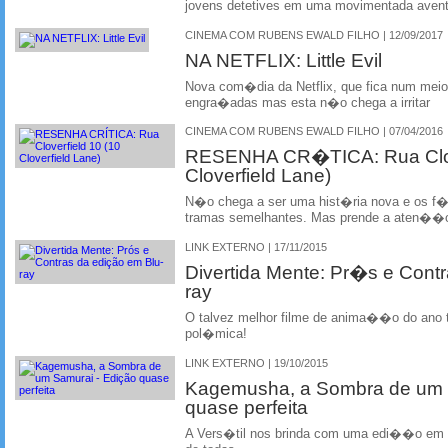
jovens detetives em uma movimentada avent
CINEMA COM RUBENS EWALD FILHO | 12/09/2017
NA NETFLIX: Little Evil
Nova com�dia da Netflix, que fica num mei
engra�adas mas esta n�o chega a irritar
CINEMA COM RUBENS EWALD FILHO | 07/04/2016
RESENHA CR�TICA: Rua Clove
Cloverfield Lane)
N�o chega a ser uma hist�ria nova e os f
tramas semelhantes. Mas prende a aten��
LINK EXTERNO | 17/11/2015
Divertida Mente: Pr�s e Cont
ray
O talvez melhor filme de anima��o do an
pol�mica!
LINK EXTERNO | 19/10/2015
Kagemusha, a Sombra de um
quase perfeita
A Vers�til nos brinda com uma edi��o em