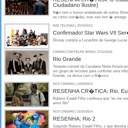
Ciudadano Ilustre)
N�o tem o humor endiabrado de outros filme
se como com�dia, mas seu tom � amargo
NAS TELONAS | 30/10/2012
Confirmado! Star Wars VII S
Disney compra a Lucasfilm de George Luca
CINEMA COM FELIPE BRIDA | 27/12/2016
Rio Grande
Tenente-coronel da Cavalaria Norte-Americana
um grupo de recrutas para controlar uma tri
Grande, na divisa com o M�xico.
NOS CINEMAS | 10/09/2014
RESENHA CR�TICA: Rio, Eu
Rubens Ewald Filho confessa que "eu me e
amor Rio"
NOS CINEMAS | 31/03/2014
RESENHA: Rio 2
Segundo Rubens Ewald Filho, o que deveri