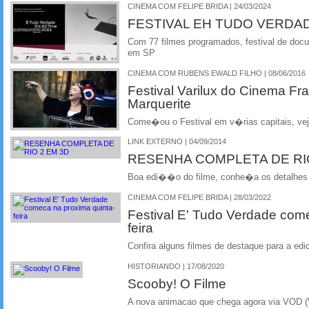
CINEMA COM FELIPE BRIDA | 24/03/2024
FESTIVAL EH TUDO VERDA
Com 77 filmes programados, festival de docum
em SP
CINEMA COM RUBENS EWALD FILHO | 08/06/2016
Festival Varilux do Cinema F
Marquerite
Come�ou o Festival em v�rias capitais, vej
LINK EXTERNO | 04/09/2014
RESENHA COMPLETA DE RIO
Boa edi��o do filme, conhe�a os detalhes
CINEMA COM FELIPE BRIDA | 28/03/2022
Festival E' Tudo Verdade com
feira
Confira alguns filmes de destaque para a ed
HISTORIANDO | 17/08/2020
Scooby! O Filme
A nova animacao que chega agora via VOD (V