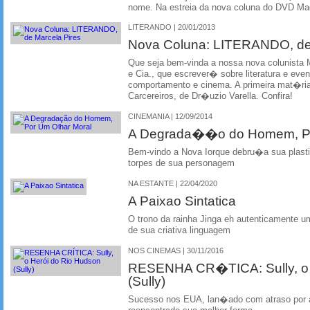
nome. Na estreia da nova coluna do DVD Mag
LITERANDO | 20/01/2013
Nova Coluna: LITERANDO, de 
Que seja bem-vinda a nossa nova colunista M
e Cia., que escrever� sobre literatura e e
comportamento e cinema. A primeira mat�ria
Carcereiros, de Dr�uzio Varella. Confira!
CINEMANIA | 12/09/2014
A Degrada��o do Homem, Po
Bem-vindo a Nova Iorque debru�a sua plas
torpes de sua personagem
NA ESTANTE | 22/04/2020
A Paixao Sintatica
O trono da rainha Jinga eh autenticamente um
de sua criativa linguagem
NOS CINEMAS | 30/11/2016
RESENHA CR�TICA: Sully, o 
(Sully)
Sucesso nos EUA, lan�ado com atraso por a