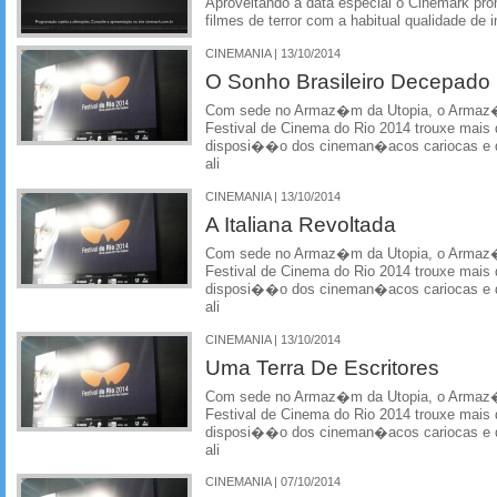
Aproveitando a data especial o Cinemark pr
filmes de terror com a habitual qualidade de
CINEMANIA | 13/10/2014
O Sonho Brasileiro Decepado
Com sede no Armaz�m da Utopia, o Armaz�m
Festival de Cinema do Rio 2014 trouxe mais d
disposi��o dos cineman�acos cariocas e d
ali
CINEMANIA | 13/10/2014
A Italiana Revoltada
Com sede no Armaz�m da Utopia, o Armaz�m
Festival de Cinema do Rio 2014 trouxe mais d
disposi��o dos cineman�acos cariocas e d
ali
CINEMANIA | 13/10/2014
Uma Terra De Escritores
Com sede no Armaz�m da Utopia, o Armaz�m
Festival de Cinema do Rio 2014 trouxe mais d
disposi��o dos cineman�acos cariocas e d
ali
CINEMANIA | 07/10/2014