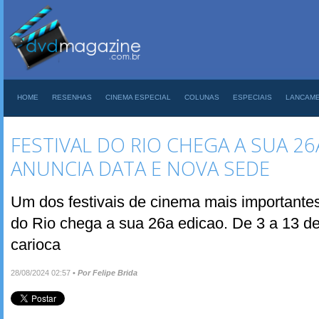
HOME
RESENHAS
CINEMA ESPECIAL
COLUNAS
ESPECIAIS
LANCAM
FESTIVAL DO RIO CHEGA A SUA 26
ANUNCIA DATA E NOVA SEDE
Um dos festivais de cinema mais importantes 
do Rio chega a sua 26a edicao. De 3 a 13 de 
carioca
28/08/2024 02:57
•
Por Felipe Brida