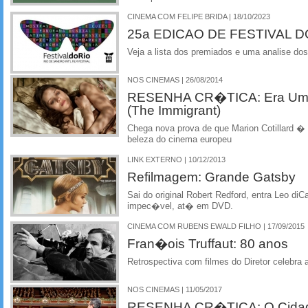
CINEMA COM FELIPE BRIDA | 18/10/2023
25a EDICAO DE FESTIVAL D
Veja a lista dos premiados e uma analise do
NOS CINEMAS | 26/08/2014
RESENHA CR�TICA: Era Uma
(The Immigrant)
Chega nova prova de que Marion Cotillard � 
beleza do cinema europeu
LINK EXTERNO | 10/12/2013
Refilmagem: Grande Gatsby
Sai do original Robert Redford, entra Leo 
impec�vel, at� em DVD.
CINEMA COM RUBENS EWALD FILHO | 17/09/2015
Fran�ois Truffaut: 80 anos
Retrospectiva com filmes do Diretor celebra 
NOS CINEMAS | 11/05/2017
RESENHA CR�TICA: O Cidad�