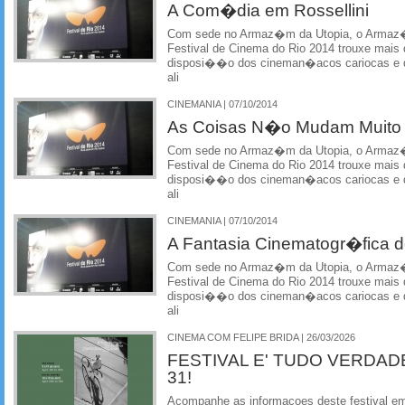
A Com�dia em Rossellini
Com sede no Armaz�m da Utopia, o Armaz�m
Festival de Cinema do Rio 2014 trouxe mais d
disposi��o dos cineman�acos cariocas e d
ali
CINEMANIA | 07/10/2014
As Coisas N�o Mudam Muito
Com sede no Armaz�m da Utopia, o Armaz�m
Festival de Cinema do Rio 2014 trouxe mais d
disposi��o dos cineman�acos cariocas e d
ali
CINEMANIA | 07/10/2014
A Fantasia Cinematogr�fica d
Com sede no Armaz�m da Utopia, o Armaz�m
Festival de Cinema do Rio 2014 trouxe mais d
disposi��o dos cineman�acos cariocas e d
ali
CINEMA COM FELIPE BRIDA | 26/03/2026
FESTIVAL E' TUDO VERDAD
31!
Acompanhe as informacoes deste festival em 