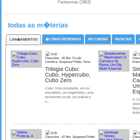
Fantasmas (1963)
todas as m�terias
�LTIMAS RESENHAS
NO CINEMA
MUSICAIS
LAN�AMENTOS
DVD
D
Classicline - 92 Min. Ficção
Class
Cientifica, Suspense/Thriller, Terror
Dram
Trilogia Cubo:
Si
Cubo, Hypercubo,
Ma
Cubo Zero
Ca
Um
Cubo: Uma estudante, um ex-
Es
presidiário, um engenheiro, uma
assistente social, um policial e
O Ca
u...
sinis
Mass
Ardea
DVD
D
Classicline - 97 Min. Suspense/Thriller
Class