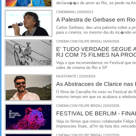
declara��o de amor ao Rio, se perde na Am
CINEMANIA | 10/03/2013
A Palestra de Gerbase em Ri
Carlos Gerbase, deu uma palestra sobre a p
para o cinema, no mesmo dia do inc�ndio e
CINEMA COM FELIPE BRIDA | 16/04/2026
E' TUDO VERDADE SEGUE AT
RJ COM 75 FILMES NA PR
Veja o que recomendamos no Festival que t
sales de cinema do Rio e SP
NA ESTANTE | 22/03/2024
As Abstracoes de Clarice nas
O filme de Carvalho foi visto no Festival do 
mesmo tempo em que se acabava a releitura
CINEMA COM FELIPE BRIDA | 22/02/2026
FESTIVAL DE BERLIM - FI
Veja os filmes que nosso colaborador Felipe B
impressoes finais, al?m da lista dos vencedo
CINEMA COM FELIPE BRIDA | 21/02/2026