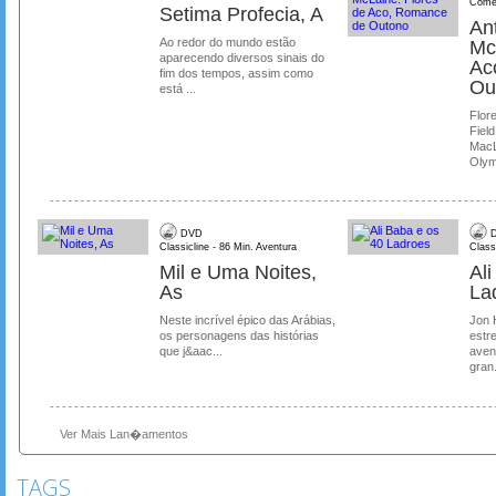
Comé
Setima Profecia, A
Ant
Ao redor do mundo estão
Mc
aparecendo diversos sinais do
Ac
fim dos tempos, assim como
Ou
está ...
Flore
Field
MacL
Olymp
DVD
D
Classicline - 86 Min. Aventura
Class
Mil e Uma Noites,
Al
As
La
Neste incrível épico das Arábias,
Jon 
os personagens das histórias
estre
que j&aac...
aven
gran.
Ver Mais Lan�amentos
TAGS