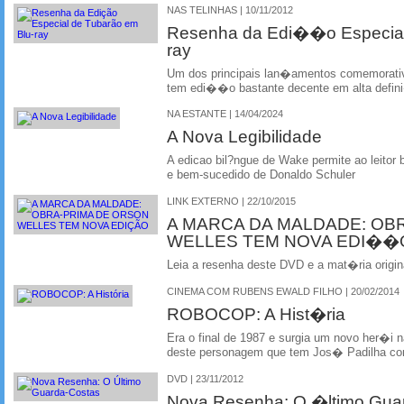
NAS TELINHAS | 10/11/2012
Resenha da Edi��o Especial
ray
Um dos principais lan�amentos comemorativ
tem edi��o bastante decente em alta defin
NA ESTANTE | 14/04/2024
A Nova Legibilidade
A edicao bil?ngue de Wake permite ao leitor br
e bem-sucedido de Donaldo Schuler
LINK EXTERNO | 22/10/2015
A MARCA DA MALDADE: OB
WELLES TEM NOVA EDI��
Leia a resenha deste DVD e a mat�ria origi
CINEMA COM RUBENS EWALD FILHO | 20/02/2014
ROBOCOP: A Hist�ria
Era o final de 1987 e surgia um novo her�i 
deste personagem que tem Jos� Padilha co
DVD | 23/11/2012
Nova Resenha: O �ltimo Gua