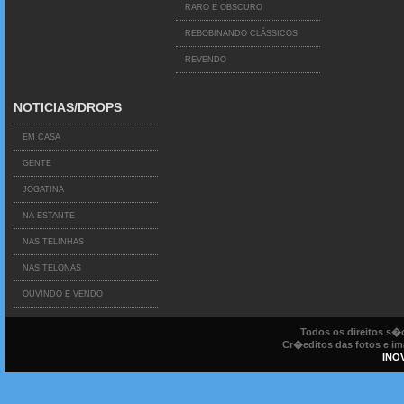
RARO E OBSCURO
REBOBINANDO CLÁSSICOS
REVENDO
NOTICIAS/DROPS
EM CASA
GENTE
JOGATINA
NA ESTANTE
NAS TELINHAS
NAS TELONAS
OUVINDO E VENDO
Todos os direitos s
Cr�editos das fotos e ima
INO