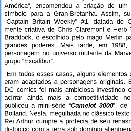
América”, encomendou a criação de um 
símbolo para a Gran-Bretanha. Assim, su
“Captain Britain Weekly” #1, datada de 
mente criativa de Chris Claremont e Herb 
Braddock, o escolhido pelo mago Merlin pa
grandes poderes. Mais tarde, em 1988, 
personagem no universo mutante da Marvel
grupo “Excalibur”.
Em todos esses casos, alguns elementos d
eram adaptados a personagens originais. 
DC comics foi mais ambiciosa investindo 
acirrar ainda mais a competitividade 
publicou a mini-série “
Camelot 3000
”, de
Bolland. Nesta, megulhada no clássico texto
Rei Arthur cumpre a profecia de seu renas
distópico com a terra sob domínio alienígen