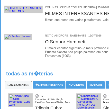
COLUNAS / CINEMA COM FELIPE BRIDA | 25/07/20
FILMES INTERESSANTES N
filmes que estao em varias plataformas, vale
NOTICIAS/DROPS / NA ESTANTE | 19/07/2026
O Senhor Hammett
O maior escritor argentino (o mais profundo e
Ernesto Sabato nao poupa palavras em seus 
Fantasmas (1963)
todas as m�terias
�LTIMAS RESENHAS
NO CINEMA
MUSICAIS
LAN�AMENTOS
DVD
D
Classicline - 92 Min. Ficção
Class
Cientifica, Suspense/Thriller, Terror
Dram
Trilogia Cubo:
Si