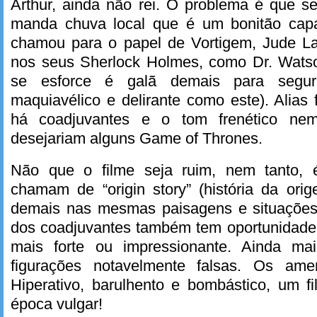
Arthur, ainda não rei. O problema é que se
manda chuva local que é um bonitão capa
chamou para o papel de Vortigem, Jude L
nos seus Sherlock Holmes, como Dr. Wats
se esforce é galã demais para segu
maquiavélico e delirante como este). Alias
há coadjuvantes e o tom frenético ne
desejariam alguns Game of Thrones.
Não que o filme seja ruim, nem tanto,
chamam de “origin story” (história da ori
demais nas mesmas paisagens e situaçõe
dos coadjuvantes também tem oportunidade
mais forte ou impressionante. Ainda ma
figurações notavelmente falsas. Os am
Hiperativo, barulhento e bombástico, um f
época vulgar!