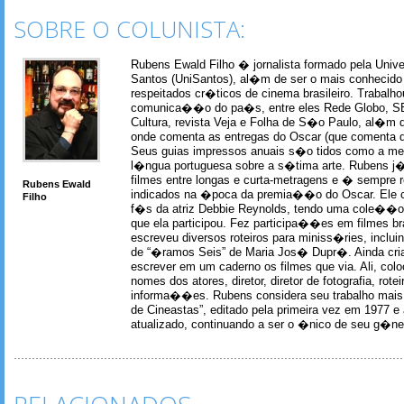
SOBRE O COLUNISTA:
Rubens Ewald Filho � jornalista formado pela Univ
Santos (UniSantos), al�m de ser o mais conhecido
respeitados cr�ticos de cinema brasileiro. Trabal
comunica��o do pa�s, entre eles Rede Globo, S
Cultura, revista Veja e Folha de S�o Paulo, al�m 
onde comenta as entregas do Oscar (que comenta 
Seus guias impressos anuais s�o tidos como a me
l�ngua portuguesa sobre a s�tima arte. Rubens j� 
filmes entre longas e curta-metragens e � sempre re
Rubens Ewald
indicados na �poca da premia��o do Oscar. Ele c
Filho
f�s da atriz Debbie Reynolds, tendo uma cole��o 
que ela participou. Fez participa��es em filmes br
escreveu diversos roteiros para miniss�ries, incl
de “�ramos Seis” de Maria Jos� Dupr�. Ainda c
escrever em um caderno os filmes que via. Ali, col
nomes dos atores, diretor, diretor de fotografia, rotei
informa��es. Rubens considera seu trabalho mais 
de Cineastas”, editado pela primeira vez em 1977 e 
atualizado, continuando a ser o �nico de seu g�ner