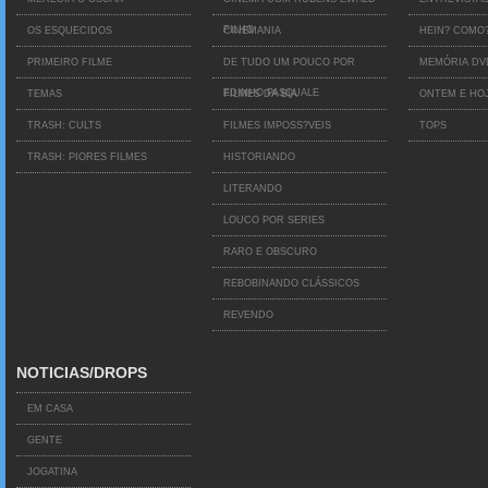
FILHO
OS ESQUECIDOS
CINEMANIA
HEIN? COMO
PRIMEIRO FILME
DE TUDO UM POUCO POR
MEMÓRIA D
EDINHO PASQUALE
TEMAS
FILMES DA BIA
ONTEM E HO
TRASH: CULTS
FILMES IMPOSS?VEIS
TOPS
TRASH: PIORES FILMES
HISTORIANDO
LITERANDO
LOUCO POR SERIES
RARO E OBSCURO
REBOBINANDO CLÁSSICOS
REVENDO
NOTICIAS/DROPS
EM CASA
GENTE
JOGATINA