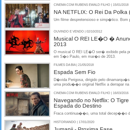
CINEMA COM RUBENS EWALD FILHO | 15/01/2018
NA NETFLIX: O Rei Da Polka (
Um filme despretensioso e simp�tico. Bom 
OUVINDO E VENDO | 02/10/2012
Musical O REI LE�O � Anun
2013
O musical O REI LE�O ser� exibido pela pr
em S�o Paulo, em mar�o de 2013.
FILMES DA BIA | 21/05/2018
Espada Sem Fio
D�vida Perigosa, dirigido pelo dinamarqu�s 
uma produ��o original Netflix a derrapar na
CINEMA COM RUBENS EWALD FILHO | 16/03/2016
Navegando no Netflix: O Tigre
Espada do Destino
Fraca continua��o, uma total decep��o d
HISTORIANDO | 17/01/2020
Jumanji - Proxima Fase