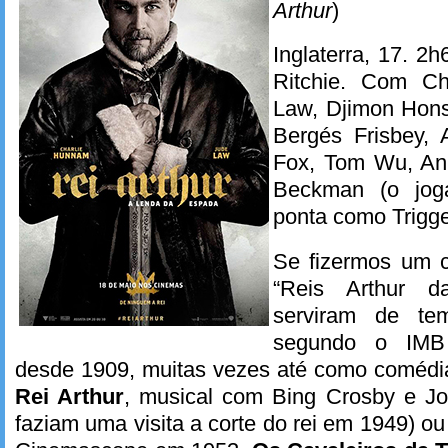
Arthur
)
Inglaterra, 17. 2
Ritchie. Com Ch
Law, Djimon Hons
Bergés Frisbey, 
Fox, Tom Wu, Ann
Beckman (o jog
ponta como Trigge
Se fizermos um 
“Reis Arthur da
serviram de te
segundo o IMB 
desde 1909, muitas vezes até como coméd
Rei Arthur
, musical com Bing Crosby e J
faziam uma visita a corte do rei em 1949) o