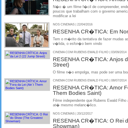
N�o � um filme f�cil de compreender, ende
poucos que trabalham com o governo america
modificar a lei
NOS CINEMAS | 22/04/2016
RESENHA CR�TICA: Em Nom
Tem o m�rito da tentativa de fazer mudas a
v�lida, o esfor�o bem vindo
CINEMA COM RUBENS EWALD FILHO | 03/09/2014
RESENHA CR�TICA: Anjos da
Street)
O filme n�o empolga, mas pode ser uma boa 
CINEMA COM RUBENS EWALD FILHO | 08/07/2014
RESENHA CR�TICA: Amor For
Them Bodies Saint)
Filme independente que Rubens Ewald Filho 
at� mesmo melanc�lico.
NOS CINEMAS | 20/12/2017
RESENHA CR�TICA: O Rei do
Showman)