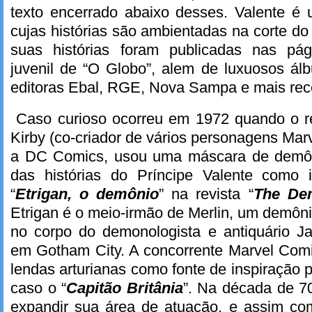
texto encerrado abaixo desses. Valente é 
cujas histórias são ambientadas na corte do 
suas histórias foram publicadas nas pá
juvenil de “O Globo”, alem de luxuosos ál
editoras Ebal, RGE, Nova Sampa e mais rec
Caso curioso ocorreu em 1972 quando o r
Kirby (co-criador de vários personagens Mar
a DC Comics, usou uma máscara de demôn
das histórias do Príncipe Valente como i
“
Etrigan, o demônio
” na revista “
The De
Etrigan é o meio-irmão de Merlin, um demôni
no corpo do demonologista e antiquário Ja
em Gotham City. A concorrente Marvel Com
lendas arturianas como fonte de inspiração p
caso o “
Capitão Britânia
”. Na década de 7
expandir sua área de atuação, e assim co