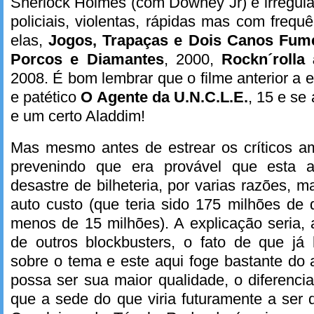
Sherlock Holmes (com Downey Jr) e irregular
policiais, violentas, rápidas mas com frequê
elas,
Jogos, Trapaças e Dois Canos Fum
Porcos e Diamantes
, 2000,
Rockn´rolla
2008. É bom lembrar que o filme anterior a 
e patético
O Agente da U.N.C.L.E.
, 15 e se
e um certo Aladdim!
Mas mesmo antes de estrear os críticos a
prevenindo que era provável que esta a
desastre de bilheteria, por varias razões, 
auto custo (que teria sido 175 milhões de
menos de 15 milhões). A explicação seria,
de outros blockbusters, o fato de que já
sobre o tema e este aqui foge bastante do
possa ser sua maior qualidade, o diferencia
que a sede do que viria futuramente a ser 