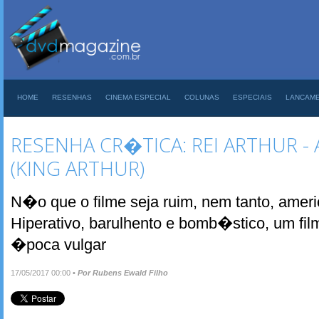
HOME
RESENHAS
CINEMA ESPECIAL
COLUNAS
ESPECIAIS
LANCAM
RESENHA CR�TICA: REI ARTHUR - 
(KING ARTHUR)
N�o que o filme seja ruim, nem tanto, ame
Hiperativo, barulhento e bomb�stico, um fil
�poca vulgar
17/05/2017 00:00
•
Por Rubens Ewald Filho