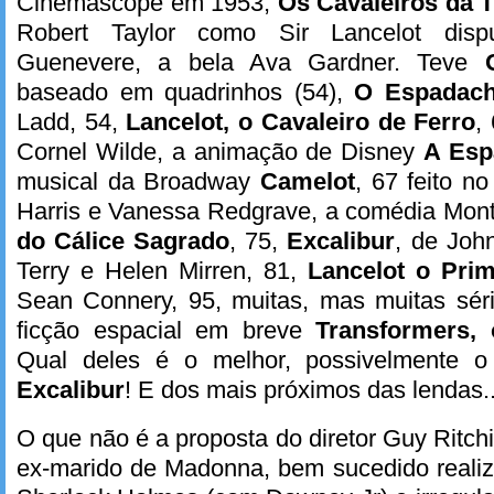
Cinemascope em 1953,
Os Cavaleiros da 
Robert Taylor como Sir Lancelot dis
Guenevere, a bela Ava Gardner. Teve
baseado em quadrinhos (54),
O Espadac
Ladd, 54,
Lancelot, o Cavaleiro de Ferro
,
Cornel Wilde, a animação de Disney
A Esp
musical da Broadway
Camelot
, 67 feito n
Harris e Vanessa Redgrave, a comédia Mon
do Cálice Sagrado
, 75,
Excalibur
, de Joh
Terry e Helen Mirren, 81,
Lancelot o Prim
Sean Connery, 95, muitas, mas muitas sé
ficção espacial em breve
Transformers, 
Qual deles é o melhor, possivelmente o 
Excalibur
! E dos mais próximos das lendas..
O que não é a proposta do diretor Guy Ritc
ex-marido de Madonna, bem sucedido realiz