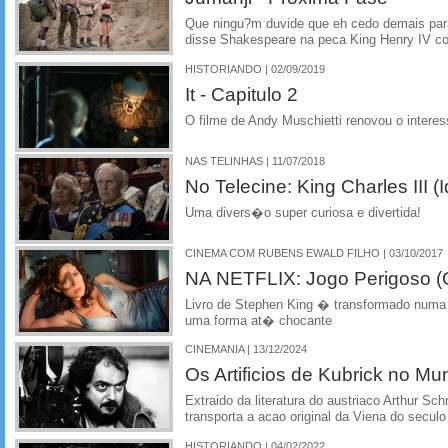
Que ningu?m duvide que eh cedo demais para 
disse Shakespeare na peca King Henry IV co
HISTORIANDO | 02/09/2019
It - Capitulo 2
O filme de Andy Muschietti renovou o interes
NAS TELINHAS | 11/07/2018
No Telecine: King Charles III (
Uma divers�o super curiosa e divertida!
CINEMA COM RUBENS EWALD FILHO | 03/10/2017
NA NETFLIX: Jogo Perigoso 
Livro de Stephen King � transformado numa h
uma forma at� chocante
CINEMANIA | 13/12/2024
Os Artificios de Kubrick no M
Extraido da literatura do austriaco Arthur Schn
transporta a acao original da Viena do secul
HISTORIANDO | 04/02/2022