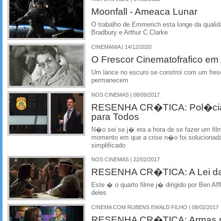
Moonfall - Ameaca Lunar
O trabalho de Emmerich esta longe da quali
Bradbury e Arthur C.Clarke
CINEMANIA | 14/12/2020
O Frescor Cinematofrafico em
Um lance no escuro se constroi com um fres
permanecem
NOS CINEMAS | 08/09/2017
RESENHA CR�TICA: Pol�cia F
para Todos
N�o sei se j� era a hora de se fazer um fi
momento em que a crise n�o foi solucionada
simplificado
NOS CINEMAS | 22/02/2017
RESENHA CR�TICA: A Lei da N
Este � o quarto filme j� dirigido por Ben Af
deles
CINEMA COM RUBENS EWALD FILHO | 08/02/2017
RESENHA CR�TICA: Armas na