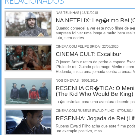
RELACIONADOS
NAS TELINHAS | 13/11/2018
NA NETFLIX: Leg�timo Rei (O
Quando comecei a ver este novo filme de a
surpresa foi ver uma longa e muito bem rea
luta, sem cortes
CINEMA COM FELIPE BRIDA | 22/08/2020
CINEMA CULT: Excalibur
O jovem Arthur retira da pedra a espada Excal
t?tulo de rei. Guiado pelo mago Merlin e com
Redonda, inicia uma jornada contra a bruxa 
NOS CINEMAS | 30/01/2019
RESENHA CR�TICA: O Menino
(The Kid Who Would Be King)
Tr�s estrelas para uma aventura decente pa
CINEMA COM RUBENS EWALD FILHO | 07/05/2014
RESENHA: Jogada de Rei (Life
Rubens Ewald Filho acha que este filme pod
um exemplo positivo, mas...