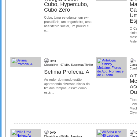
Cubo, Hypercubo,
Ma
Cubo Zero
Ca
Um
Cubo: Uma estudante, um ex-
Es
presidiário, um engenheiro, uma
assistente social, um policial e
O Ca
u...
sinis
Mass
Ardea
DVD
D
Classicline - 97 Min. Suspense/Thriller
Class
Comé
Setima Profecia, A
Ant
Ao redor do mundo estão
Mc
aparecendo diversos sinais do
Ac
fim dos tempos, assim como
Ou
está ...
Flore
Field
MacL
Olymp
DVD
D
Classicline - 86 Min. Aventura
Class