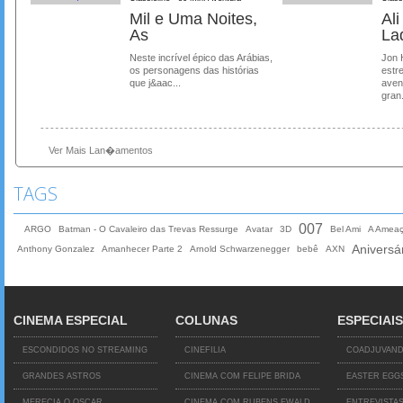
Mil e Uma Noites,
Al
As
La
Neste incrível épico das Arábias,
Jon 
os personagens das histórias
estre
que j&aac...
aven
gran.
Ver Mais Lan�amentos
TAGS
007
ARGO
Batman - O Cavaleiro das Trevas Ressurge
Avatar
3D
Bel Ami
A Ameaç
Aniversá
Anthony Gonzalez
Amanhecer Parte 2
Arnold Schwarzenegger
bebê
AXN
CINEMA ESPECIAL
COLUNAS
ESPECIAIS
ESCONDIDOS NO STREAMING
CINEFILIA
COADJUVAN
GRANDES ASTROS
CINEMA COM FELIPE BRIDA
EASTER EGG
MERECIA O OSCAR
CINEMA COM RUBENS EWALD
ENTREVISTA