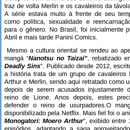
traz de volta Merlin e os cavaleiros da távo
A série estava muito à frente de seu tem
como política, sexualidade e reencarnaçã
para o gênero. No Brasil, foi inicialmente 
Abril e mais tarde Panini Comics.
Mesmo a cultura oriental se rendeu ao ap
mangá “
Nanotsu no Taizai”
, rebatizado e
Deadly Sins
”. Publicado desde 2012, escri
a história trata de um grupo de cavaleiros 
Arthur e Merlin, sendo aqui retratado como 
depois de serem acusados injustamente 
reino de Lione. Anos depois, estes prec
defender o reino de usurpadores.O man
disponibilizado pela Netflix. Mais fiel foi o an
Monogatori: Moero Arthur
”, exibido entr
episódios, adaptando a saga aproveitando 