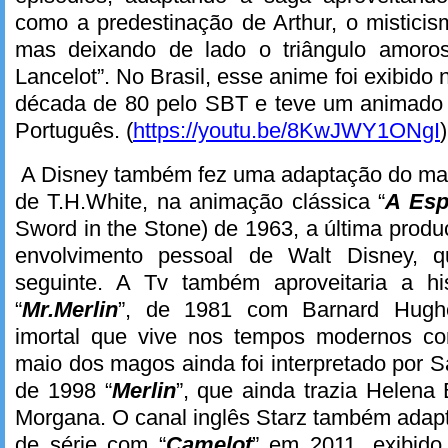
como a predestinação de Arthur, o misticis
mas deixando de lado o triângulo amoros
Lancelot”. No Brasil, esse anime foi exibido
década de 80 pelo SBT e teve um animado
Português. (
https://youtu.be/8KwJWY1ONgI
)
A Disney também fez uma adaptação do mater
de T.H.White, na animação clássica “
A Esp
Sword in the Stone) de 1963, a última produ
envolvimento pessoal de Walt Disney, 
seguinte. A Tv também aproveitaria a hi
“
Mr.Merlin
”, de 1981 com Barnard Hugh
imortal que vive nos tempos modernos 
maio dos magos ainda foi interpretado por S
de 1998 “
Merlin
”, que ainda trazia Helen
Morgana. O canal inglês Starz também adap
de série com “
Camelot
” em 2011, exibido