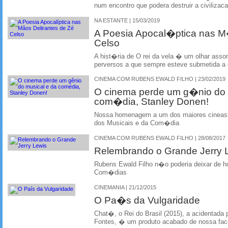
num encontro que podera destruir a civilizac
NA ESTANTE | 15/03/2019
A Poesia Apocal�ptica nas M
Celso
A hist�ria de O rei da vela � um olhar ass
perversos a que sempre esteve submetida a cu
CINEMA COM RUBENS EWALD FILHO | 23/02/2019
O cinema perde um g�nio do 
com�dia, Stanley Donen!
Nossa homenagem a um dos maiores cineast
dos Musicais e da Com�dia
CINEMA COM RUBENS EWALD FILHO | 28/08/2017
Relembrando o Grande Jerry 
Rubens Ewald Filho n�o poderia deixar de 
Com�dias
CINEMANIA | 21/12/2015
O Pa�s da Vulgaridade
Chat�, o Rei do Brasil (2015), a acidentada
Fontes, � um produto acabado de nossa fac