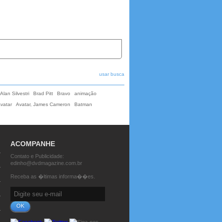
usar busca
Alan Silvestri
Brad Pitt
Bravo
animação
vatar
Avatar, James Cameron
Batman
ACOMPANHE
Contato e Publicidade:
edinho@dvdmagazine.com.br
Receba as �ltimas informa��es.
OK