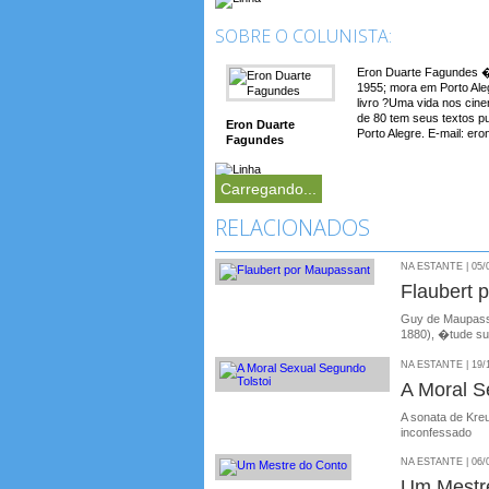
SOBRE O COLUNISTA:
Eron Duarte Fagundes � 
1955; mora em Porto Aleg
livro ?Uma vida nos cin
de 80 tem seus textos p
Eron Duarte
Porto Alegre. E-mail: e
Fagundes
Carregando...
RELACIONADOS
NA ESTANTE | 05/
Flaubert 
Guy de Maupassa
1880), �tude su
NA ESTANTE | 19/
A Moral S
A sonata de Kre
inconfessado
NA ESTANTE | 06/
Um Mestr