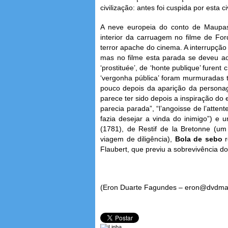
civilização: antes foi cuspida por esta 
A neve europeia do conto de Maupass
interior da carruagem no filme de For
terror apache do cinema. A interrupção
mas no filme esta parada se deveu a
‘prostituée’, de ‘honte publique’ furent c
‘vergonha pública’ foram murmuradas 
pouco depois da aparição da persona
parece ter sido depois a inspiração do es
parecia parada”, “l’angoisse de l’attent
fazia desejar a vinda do inimigo”) e
(1781), de Restif de la Bretonne (u
viagem de diligência),
Bola de sebo
Flaubert, que previu a sobrevivência do 
(Eron Duarte Fagundes – eron@dvdma