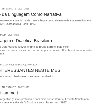
 NA ESTANTE | 25/07/2026
o da Linguagem Como Narrativa
ira executa sua forma de tratar a lingua como elemento de sua narrativa, em
 A Quadragesima Porta (1943)
NIA | 25/07/2026
agem e Dialetica Brasileira
 Dois Maridos (1976), o filme de Bruno Barreto, bate meio
nte em nossas telas para se tornar por decadas o filme brasileiro mais visto
ema
A COM FELIPE BRIDA | 25/07/2026
INTERESSANTES NESTE MES
 em varias plataformas, vale serem assistidos
 NA ESTANTE | 19/07/2026
 Hammett
 argentino (o mais profundo e com mais senso literario) Ernesto Sabato nao
em seus ensaios de O Escritor e seus Fantasmas (1963)