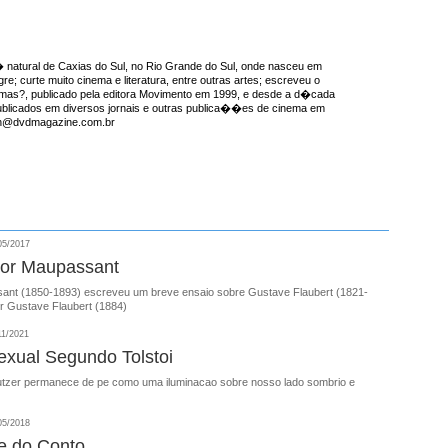
natural de Caxias do Sul, no Rio Grande do Sul, onde nasceu em
re; curte muito cinema e literatura, entre outras artes; escreveu o
emas?, publicado pela editora Movimento em 1999, e desde a d�cada
ublicados em diversos jornais e outras publica��es de cinema em
ron@dvdmagazine.com.br
05/2017
por Maupassant
nt (1850-1893) escreveu um breve ensaio sobre Gustave Flaubert (1821-
r Gustave Flaubert (1884)
11/2021
exual Segundo Tolstoi
utzer permanece de pe como uma iluminacao sobre nosso lado sombrio e
05/2018
e do Conto