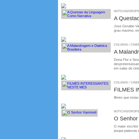
NOTICIAS/DROPS /
A Questa
Jose Geraldo Vie
grau maximo, em
COLUNAS / CINEMA
A Malandr
Dona Flor e Seus
despretensiosame
em salas de cin
COLUNAS / CINEM
FILMES 
filmes que estao
NOTICIAS/DROPS /
O Senhor
O maior escritor
poupa palavras 