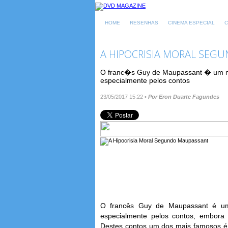
HOME
RESENHAS
CINEMA ESPECIAL
C
A HIPOCRISIA MORAL SEG
O franc�s Guy de Maupassant � um mes
especialmente pelos contos
23/05/2017 15:22
•
Por Eron Duarte Fagundes
O francês Guy de Maupassant é um
especialmente pelos contos, embora
Destes contos um dos mais famosos 