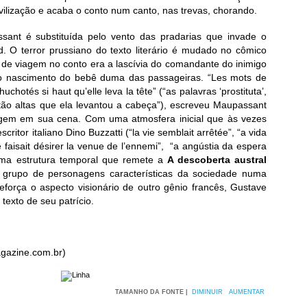
civilização e acaba o conto num canto, nas trevas, chorando.
ant é substituída pelo vento das pradarias que invade o
d. O terror prussiano do texto literário é mudado no cômico
 de viagem no conto era a lascívia do comandante do inimigo
o nascimento do bebê duma das passageiras. “Les mots de
huchotés si haut qu’elle leva la tête” (“as palavras ‘prostituta’,
tão altas que ela levantou a cabeça”), escreveu Maupassant
gem em sua cena. Com uma atmosfera inicial que às vezes
critor italiano Dino Buzzatti (“la vie semblait arrêtée”, “a vida
e faisait désirer la venue de l’ennemi”, “a angústia da espera
 uma estrutura temporal que remete a
A descoberta austral
m grupo de personagens características da sociedade numa
reforça o aspecto visionário de outro gênio francês, Gustave
texto de seu patrício.
gazine.com.br)
TAMANHO DA FONTE |
DIMINUIR
AUMENTAR