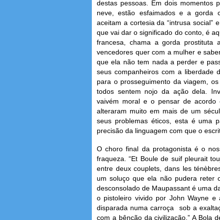
destas pessoas. Em dois momentos pre
neve, estão esfaimados e a gorda c
aceitam a cortesia da “intrusa social”
que vai dar o significado do conto, é 
francesa, chama a gorda prostituta
vencedores quer com a mulher e sabem
que ela não tem nada a perder e pass
seus companheiros com a liberdade de
para o prosseguimento da viagem, os 
todos sentem nojo da ação dela. Inve
vaivém moral e o pensar de acordo 
alteraram muito em mais de um sécu
seus problemas éticos, esta é uma pa
precisão da linguagem com que o escr
O choro final da protagonista é o no
fraqueza. “Et Boule de suif pleurait tou
entre deux couplets, dans les ténèbre
um soluço que ela não pudera reter cr
desconsolado de Maupassant é uma das 
o pistoleiro vivido por John Wayne e
disparada numa carroça sob a exalta
com a bênção da civilização.” A Bola