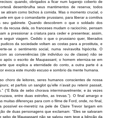
cisos: quando, obrigados a ficar num lugarejo coberto de
ortesã desembrulha seus mantimentos de reserva; todos
 e se atiram como bichos à comida. Mas o momento crucial, o
aquele em que o comandante prussiano, para liberar a comitiva
 a seu gabinete. Quando descobrem o que o soldado dos
 da recusa dela, os franceses mudam o raciocínio, pensam
am a pressionar a criatura para ceder e presentear, assim,
 seguir viagem. Cedido o que o prussiano quer, liberados
pudicos da sociedade voltam as costas para a prostituta, e
rte-se o sentimento social, numa reviravolta hipócrita. O
com as conveniências (de indivíduo ou de classe) não se
lo após o escrito de Maupassant; o homem eterniza-se em
rte que explica a eternidade do conto, a outra parte é a
itor evoca este mundo escuso e sombrio da mente humana.
sso choro de leitores, seres humanos conscientes de nossa
jours; et parfois un sanglot qu’elle n’avait pu retenir passait,
s.” (“E Bola de sebo chorava interminavelmente; e às vezes
uzava, entre duas estrofes, as trevas.”). O final amargo e
muitas diferenças para com o filme de Ford, onde, no final,
 a possível ex-meretriz na pele de Claire Trevor largam em
ção de duas personagens que exclamam: “Eles se salvaram
 de sebo de Maupassant não se salvou nem teve a bênção da