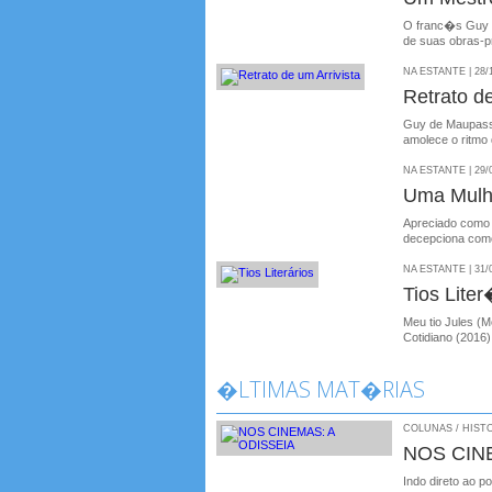
O franc�s Guy 
de suas obras-p
NA ESTANTE | 28/
Retrato de
Guy de Maupass
amolece o ritmo 
NA ESTANTE | 29/
Uma Mulh
Apreciado como
decepciona com
NA ESTANTE | 31/
Tios Liter
Meu tio Jules (
Cotidiano (2016
�LTIMAS MAT�RIAS
COLUNAS / HISTO
NOS CIN
Indo direto ao p