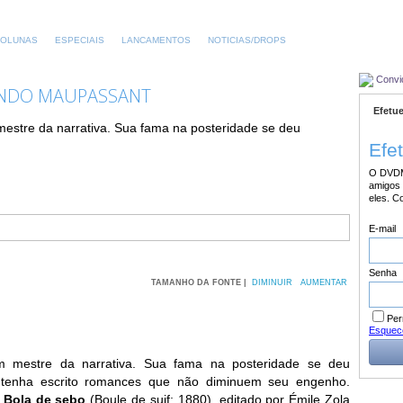
OLUNAS
ESPECIAIS
LANCAMENTOS
NOTICIAS/DROPS
Convi
UNDO MAUPASSANT
Efetue
tre da narrativa. Sua fama na posteridade se deu
Efe
O DVDM
amigos 
eles. C
E-mail
Senha
TAMANHO DA FONTE |
DIMINUIR
AUMENTAR
Per
Esquec
 mestre da narrativa. Sua fama na posteridade se deu
 tenha escrito romances que não diminuem seu engenho.
é
Bola de sebo
(Boule de suif; 1880), editado por Émile Zola