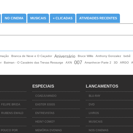
NO CINEMA
MUSICAIS
+ CLICADAS
ATIVIDADES RECENTES
Aniversário
imação
Branca de Neve e O Caçador
Bruce Willis
Anthony Gonzalez
bebê
007
er
Batman - O Cavaleiro das Trevas Ressurge
AXN
Amanhecer Parte 2
3D
ARGO
A
ESPECIAIS
LANCAMENTOS
COADJUVANDO
BLU-RAY
 FELIPE BRIDA
EASTER EGGS
DVD
 RUBENS EWALD
ENTREVISTAS
LIVROS
HEIN? COMO?
MUSICAIS
 POUCO POR
MEMÓRIA DVDMAG
NOS CINEMAS