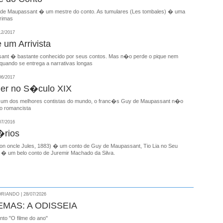
de Maupassant � um mestre do conto. As tumulares (Les tombales) � uma
rimas
12/2017
 um Arrivista
ant � bastante conhecido por seus contos. Mas n�o perde o pique nem
quando se entrega a narrativas longas
06/2017
er no S�culo XIX
 um dos melhores contistas do mundo, o franc�s Guy de Maupassant n�o
o romancista
07/2016
�rios
Mon oncle Jules, 1883) � um conto de Guy de Maupassant, Tio Lia no Seu
) � um belo conto de Juremir Machado da Silva.
RIANDO | 28/07/2026
EMAS: A ODISSEIA
onto "O filme do ano"