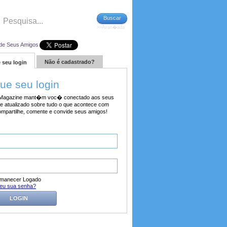
Buscar
>>Avan�ada
de Seus Amigos
Não é cadastrado?
 seu login
tue seu login
agazine mant�m voc� conectado aos seus
e atualizado sobre tudo o que acontece com
ompartilhe, comente e convide seus amigos!
manecer Logado
eu sua senha?
LOGIN