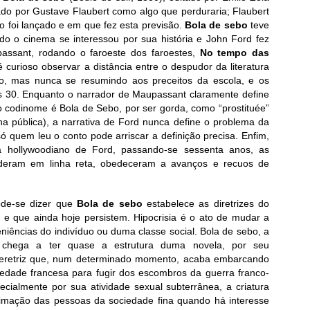
ado por Gustave Flaubert como algo que perduraria; Flaubert
 foi lançado e em que fez esta previsão.
Bola de sebo
teve
o o cinema se interessou por sua história e John Ford fez
passant, rodando o faroeste dos faroestes,
No tempo das
 curioso observar a distância entre o despudor da literatura
o, mas nunca se resumindo aos preceitos da escola, e os
 30. Enquanto o narrador de Maupassant claramente define
ujo codinome é Bola de Sebo, por ser gorda, como “prostituée”
nha pública), a narrativa de Ford nunca define o problema da
 quem leu o conto pode arriscar a definição precisa. Enfim,
 hollywoodiano de Ford, passando-se sessenta anos, as
deram em linha reta, obedeceram a avanços e recuos de
ode-se dizer que
Bola de sebo
estabelece as diretrizes do
 e que ainda hoje persistem. Hipocrisia é o ato de mudar a
iências do indivíduo ou duma classe social. Bola de sebo, a
 chega a ter quase a estrutura duma novela, por seu
meretriz que, num determinado momento, acaba embarcando
ciedade francesa para fugir dos escombros da guerra franco-
ecialmente por sua atividade sexual subterrânea, a criatura
imação das pessoas da sociedade fina quando há interesse