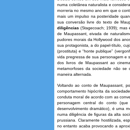
numa coletânea naturalista e consider
morreria no mesmo ano em que o conto
mais um impulso na posteridade quand
sua conversão livre do texto de Mau
diligências
(Stagecoach; 1939); mas é
de Maupassant, eivada de naturalism
pudores morais da Hollywood dos anos
sua protagonista, a do papel-título, c
(prostituta) e “honte publique” (vergo
vida pregressa de sua personagem e só
dos livros de Maupassant ao cinema
metamorfoses da sociedade não se 
maneira alternada.
Voltando ao conto de Maupassant, p
comportamento hipócrita da sociedade
conduta moral de acordo com as conven
personagem central do conto (que
desenvolvimento dramático), é uma 
numa diligência de figuras da alta so
prussiana. Claramente hostilizada, esp
no entanto acaba provocando a aprox