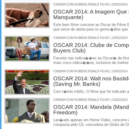
CINEMA COM RUBENS EWALD FILHO | 20/02/2014
OSCAR 2014: A Imagem Que 
Manquante)
Este bom filme concorre ao Oscar de Filme 
que serve de alerta para os genoc�dios que
CINEMA COM RUBENS EWALD FILHO | 10/02/2014
OSCAR 2014: Clube de Compra
Buyers Club)
Favorito nas indica��es ao Oscar� de Ator 
mais cinco indica��es, inclusive de melhor 
CINEMA COM RUBENS EWALD FILHO | 10/02/2014
OSCAR 2014: Walt nos Bastid
(Saving Mr. Banks)
Com t�tulo infeliz, O filme que foi indicado
CINEMA COM RUBENS EWALD FILHO | 10/02/2014
OSCAR 2014: Mandela (Mande
Freedom)
Lan�ado apenas em Home Video, concorre
composta pelo U2, vencedora do Globo de O