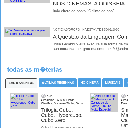
NOS CINEMAS: A ODISSEIA
Indo direto ao ponto "O filme do ano"
NOTICIAS/DROPS / NA ESTANTE | 25/07/2026
A Questao da Linguagem Como
Jose Geraldo Vieira executa sua forma de tr
sua narrativa, em grau maximo, em A Quadra
todas as m�terias
�LTIMAS RESENHAS
NO CINEMA
MUSICAIS
LAN�AMENTOS
DVD
D
Classicline - 92 Min. Ficção
Class
Cientifica, Suspense/Thriller, Terror
Dram
Trilogia Cubo:
Si
Cubo, Hypercubo,
Ma
Cubo Zero
Ca
Um
Cubo: Uma estudante, um ex-