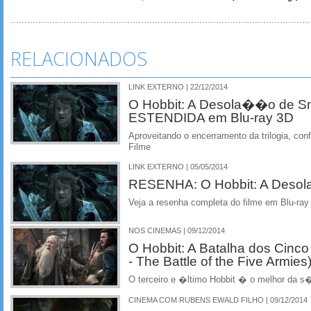
RELACIONADOS
LINK EXTERNO | 22/12/2014
O Hobbit: A Desola��o de
ESTENDIDA em Blu-ray 3D
Aproveitando o encerramento da trilogia, co
Filme
LINK EXTERNO | 05/05/2014
RESENHA: O Hobbit: A Deso
Veja a resenha completa do filme em Blu-ray
NOS CINEMAS | 09/12/2014
O Hobbit: A Batalha dos Cinco
- The Battle of the Five Armies
O terceiro e �ltimo Hobbit � o melhor da s�
CINEMA COM RUBENS EWALD FILHO | 09/12/2014