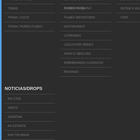
EDINHO PASQUALE
TEMAS
FILMES DA BIA
ONTEM E HO
TRASH: CULTS
FILMES IMPOSS?VEIS
TOPS
TRASH: PIORES FILMES
HISTORIANDO
LITERANDO
LOUCO POR SERIES
RARO E OBSCURO
REBOBINANDO CLÁSSICOS
REVENDO
NOTICIAS/DROPS
EM CASA
GENTE
JOGATINA
NA ESTANTE
NAS TELINHAS