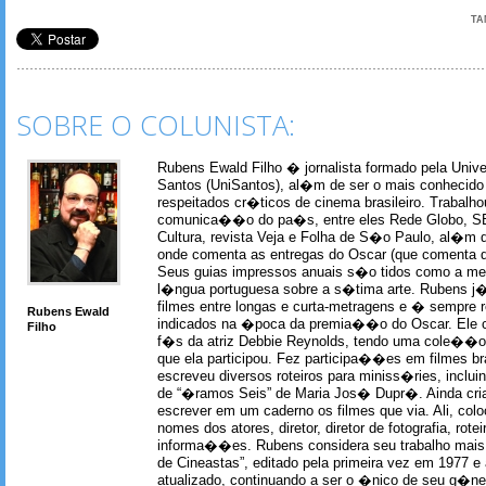
TA
SOBRE O COLUNISTA:
Rubens Ewald Filho � jornalista formado pela Univ
Santos (UniSantos), al�m de ser o mais conhecido
respeitados cr�ticos de cinema brasileiro. Trabal
comunica��o do pa�s, entre eles Rede Globo, S
Cultura, revista Veja e Folha de S�o Paulo, al�m 
onde comenta as entregas do Oscar (que comenta 
Seus guias impressos anuais s�o tidos como a me
l�ngua portuguesa sobre a s�tima arte. Rubens j� 
filmes entre longas e curta-metragens e � sempre re
Rubens Ewald
indicados na �poca da premia��o do Oscar. Ele c
Filho
f�s da atriz Debbie Reynolds, tendo uma cole��o 
que ela participou. Fez participa��es em filmes br
escreveu diversos roteiros para miniss�ries, incl
de “�ramos Seis” de Maria Jos� Dupr�. Ainda c
escrever em um caderno os filmes que via. Ali, col
nomes dos atores, diretor, diretor de fotografia, rotei
informa��es. Rubens considera seu trabalho mais 
de Cineastas”, editado pela primeira vez em 1977 e 
atualizado, continuando a ser o �nico de seu g�ner