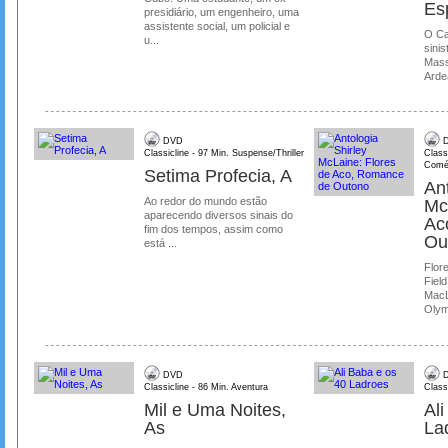
Es
presidiário, um engenheiro, uma
assistente social, um policial e
O Ca
u...
sinis
Mass
Ardea
DVD
D
Classicline - 97 Min. Suspense/Thriller
Class
Comé
Setima Profecia, A
Ant
Ao redor do mundo estão
Mc
aparecendo diversos sinais do
Ac
fim dos tempos, assim como
Ou
está ...
Flore
Field
MacL
Olymp
DVD
D
Classicline - 86 Min. Aventura
Class
Mil e Uma Noites,
Al
As
La