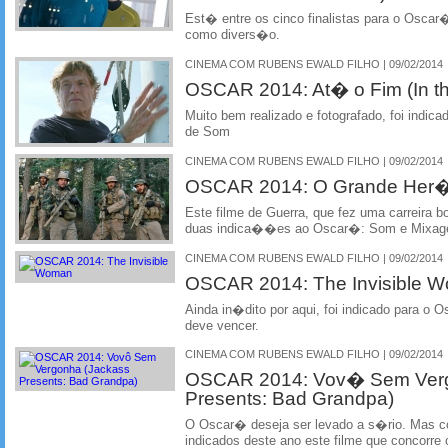
Est� entre os cinco finalistas para o Oscar�
como divers�o.
CINEMA COM RUBENS EWALD FILHO | 09/02/2014
OSCAR 2014: At� o Fim (In th
Muito bem realizado e fotografado, foi ind
de Som
CINEMA COM RUBENS EWALD FILHO | 09/02/2014
OSCAR 2014: O Grande Her�i 
Este filme de Guerra, que fez uma carreira b
duas indica��es ao Oscar�: Som e Mixa
CINEMA COM RUBENS EWALD FILHO | 09/02/2014
OSCAR 2014: The Invisible 
Ainda in�dito por aqui, foi indicado para o
deve vencer.
CINEMA COM RUBENS EWALD FILHO | 09/02/2014
OSCAR 2014: Vov� Sem Verg
Presents: Bad Grandpa)
O Oscar� deseja ser levado a s�rio. Mas co
indicados deste ano este filme que concorr