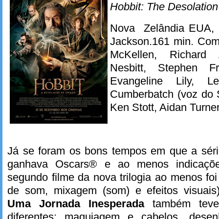
Hobbit: The Desolatio
Nova Zelândia EUA, 1
Jackson.161 min. Com
McKellen, Richard
Nesbitt, Stephen F
Evangeline Lily, L
Cumberbatch (voz do 
Ken Stott, Aidan Turner
Já se foram os bons tempos em que a sér
ganhava Oscars® e ao menos indicaçõ
segundo filme da nova trilogia ao menos foi
de som, mixagem (som) e efeitos visuais
Uma Jornada Inesperada
também teve
diferentes: maquiagem e cabelos, dese