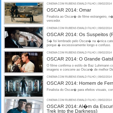
CINEMA COM RUBENS EWALD FILHO | 09/02/2014
OSCAR 2014: Omar
Finalista ao Oscar� de filme estrangeiro, 
vencedor.
CINEMA COM RUBENS EWALD FILHO | 09/02/2014
OSCAR 2014: Os Suspeitos (Pr
S� foi lembrado pelo Oscar� na �nica categ
porque � excessivamente longo e confuso.
CINEMA COM RUBENS EWALD FILHO | 09/02/2014
OSCAR 2014: O Grande Gatsb
O filme confirma o estilo de Baz Luhrmann 
imagens e concorre ao Oscar� de melhor D
CINEMA COM RUBENS EWALD FILHO | 09/02/2014
OSCAR 2014: Homem de Ferro 
Finalista do Oscar� para efeitos visuais, c
CINEMA COM RUBENS EWALD FILHO | 09/02/2014
OSCAR 2014: Al�m da Escurid
Trek Into the Darkness)