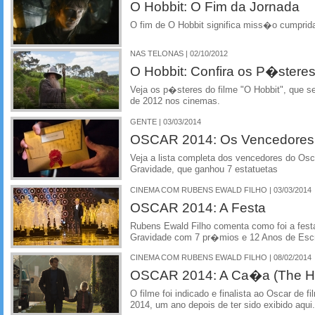
O Hobbit: O Fim da Jornada
O fim de O Hobbit significa miss�o cumprida
NAS TELONAS | 02/10/2012
O Hobbit: Confira os P�steres
Veja os p�steres do filme "O Hobbit", que 
de 2012 nos cinemas.
GENTE | 03/03/2014
OSCAR 2014: Os Vencedores
Veja a lista completa dos vencedores do Os
Gravidade, que ganhou 7 estatuetas
CINEMA COM RUBENS EWALD FILHO | 03/03/2014
OSCAR 2014: A Festa
Rubens Ewald Filho comenta como foi a fest
Gravidade com 7 pr�mios e 12 Anos de Esc
CINEMA COM RUBENS EWALD FILHO | 08/02/2014
OSCAR 2014: A Ca�a (The Hu
O filme foi indicado e finalista ao Oscar de 
2014, um ano depois de ter sido exibido aqui.