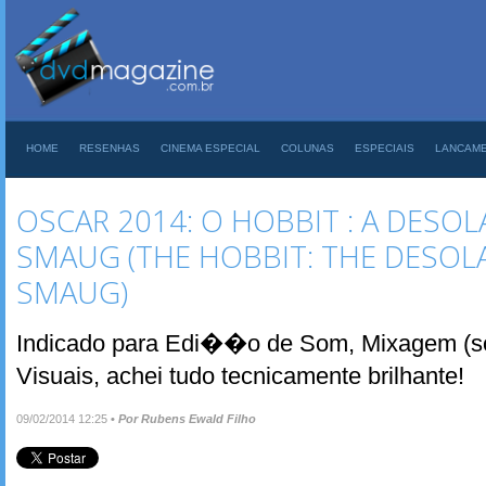
HOME
RESENHAS
CINEMA ESPECIAL
COLUNAS
ESPECIAIS
LANCAM
OSCAR 2014: O HOBBIT : A DES
SMAUG (THE HOBBIT: THE DESOL
SMAUG)
Indicado para Edi��o de Som, Mixagem (so
Visuais, achei tudo tecnicamente brilhante!
09/02/2014 12:25
•
Por Rubens Ewald Filho