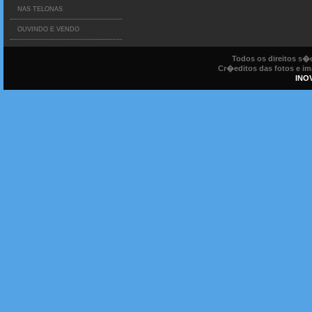
NAS TELONAS
OUVINDO E VENDO
Todos os direitos s
Cr�editos das fotos e ima
INO