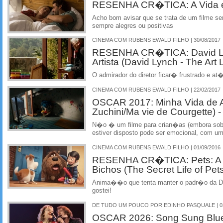
RESENHA CR�TICA: A Vida em S
Acho bom avisar que se trata de um filme se
sempre alegres ou positivas
CINEMA COM RUBENS EWALD FILHO | 30/08/2017
RESENHA CR�TICA: David Ly
Artista (David Lynch - The Art L
O admirador do diretor ficar� frustrado e at
CINEMA COM RUBENS EWALD FILHO | 22/02/2017
OSCAR 2017: Minha Vida de Ab
Zuchini/Ma vie de Courgett
N�o � um filme para crian�as (embora sobr
estiver disposto pode ser emocional, com um
CINEMA COM RUBENS EWALD FILHO | 01/09/2016
RESENHA CR�TICA: Pets: A V
Bichos (The Secret Life of Pet
Anima��o que tenta manter o padr�o da Di
gostei!
DE TUDO UM POUCO POR EDINHO PASQUALE | 03
OSCAR 2026: Song Sung Blue