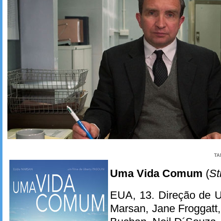
TA
Uma Vida Comum
(
Sti
EUA, 13. Direção de U
Marsan, Jane Froggatt