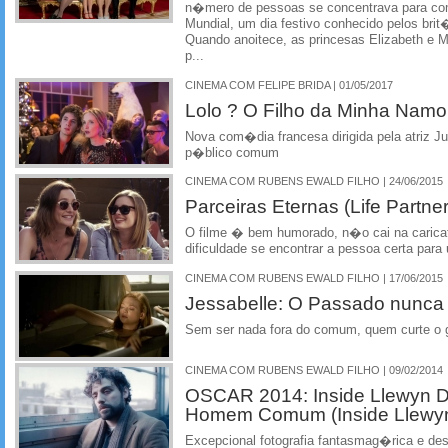
n�mero de pessoas se concentrava para co
Mundial, um dia festivo conhecido pelos brit
Quando anoitece, as princesas Elizabeth e
p...
CINEMA COM FELIPE BRIDA | 01/05/2017
Lolo ? O Filho da Minha Nam
Nova com�dia francesa dirigida pela atriz Ju
p�blico comum
CINEMA COM RUBENS EWALD FILHO | 24/06/2015
Parceiras Eternas (Life Partne
O filme � bem humorado, n�o cai na caricat
dificuldade se encontrar a pessoa certa par
CINEMA COM RUBENS EWALD FILHO | 17/06/2015
Jessabelle: O Passado nunca 
Sem ser nada fora do comum, quem curte o
CINEMA COM RUBENS EWALD FILHO | 09/02/2014
OSCAR 2014: Inside Llewyn D
Homem Comum (Inside Llewyn
Excepcional fotografia fantasmag�rica e des