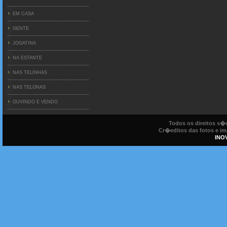
EM CASA
GENTE
JOGATINA
NA ESTANTE
NAS TELINHAS
NAS TELONAS
OUVINDO E VENDO
Todos os direitos s
Cr�editos das fotos e ima
INO