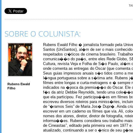
TA
SOBRE O COLUNISTA:
Rubens Ewald Filho � jornalista formado pela Univ
Santos (UniSantos), al�m de ser o mais conhecido
respeitados cr�ticos de cinema brasileiro. Trabal
comunica��o do pa�s, entre eles Rede Globo, S
Cultura, revista Veja e Folha de S�o Paulo, al�m 
onde comenta as entregas do Oscar (que comenta 
Seus guias impressos anuais s�o tidos como a me
l�ngua portuguesa sobre a s�tima arte. Rubens j� 
filmes entre longas e curta-metragens e � sempre re
Rubens Ewald
indicados na �poca da premia��o do Oscar. Ele c
Filho
f�s da atriz Debbie Reynolds, tendo uma cole��o 
que ela participou. Fez participa��es em filmes br
escreveu diversos roteiros para miniss�ries, incl
de “�ramos Seis” de Maria Jos� Dupr�. Ainda c
escrever em um caderno os filmes que via. Ali, col
nomes dos atores, diretor, diretor de fotografia, rotei
informa��es. Rubens considera seu trabalho mais 
de Cineastas”, editado pela primeira vez em 1977 e 
atualizado, continuando a ser o �nico de seu g�ner