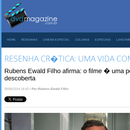
HOME
RESENHAS
CINEMA ESPECIAL
COLUNAS
ESPECIAIS
LANCAM
RESENHA CR�TICA: UMA VIDA COM
Rubens Ewald Filho afirma: o filme � uma p
descoberta
05/06/2014 16:42
•
Por Rubens Ewald Filho