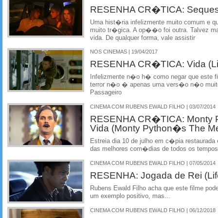
RESENHA CR�TICA: Seques
Uma hist�ria infelizmente muito comum e que
muito tr�gica. A op��o foi outra. Talvez 
vida. De qualquer forma, vale assistir
NOS CINEMAS | 19/04/2017
RESENHA CR�TICA: Vida (Li
Infelizmente n�o h� como negar que este f
terror n�o � apenas uma vers�o n�o muito 
Passageiro
CINEMA COM RUBENS EWALD FILHO | 03/07/2014
RESENHA CR�TICA: Monty Py
Vida (Monty Python�s The Mea
Estreia dia 10 de julho em c�pia restaura
das melhores com�dias de todos os tempos
CINEMA COM RUBENS EWALD FILHO | 07/05/2014
RESENHA: Jogada de Rei (Life
Rubens Ewald Filho acha que este filme pod
um exemplo positivo, mas...
CINEMA COM RUBENS EWALD FILHO | 06/12/2018