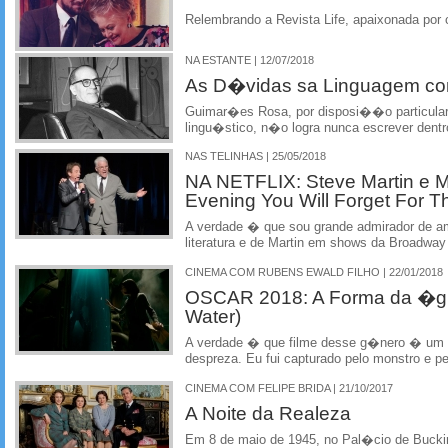
Relembrando a Revista Life, apaixonada por
NA ESTANTE | 12/07/2018
As D�vidas sa Linguagem com
Guimar�es Rosa, por disposi��o particular
lingu�stico, n�o logra nunca escrever den
NAS TELINHAS | 25/05/2018
NA NETFLIX: Steve Martin e Ma
Evening You Will Forget For Th
A verdade � que sou grande admirador de a
literatura e de Martin em shows da Broadway
CINEMA COM RUBENS EWALD FILHO | 22/01/2018
OSCAR 2018: A Forma da �gu
Water)
A verdade � que filme desse g�nero � um 
despreza. Eu fui capturado pelo monstro e p
CINEMA COM FELIPE BRIDA | 21/10/2017
A Noite da Realeza
Em 8 de maio de 1945, no Pal�cio de Buck