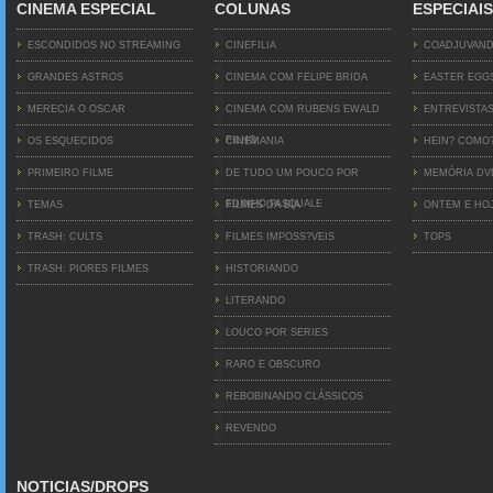
CINEMA ESPECIAL
COLUNAS
ESPECIAIS
ESCONDIDOS NO STREAMING
CINEFILIA
COADJUVAN
GRANDES ASTROS
CINEMA COM FELIPE BRIDA
EASTER EGG
MERECIA O OSCAR
CINEMA COM RUBENS EWALD
ENTREVISTA
FILHO
OS ESQUECIDOS
CINEMANIA
HEIN? COMO
PRIMEIRO FILME
DE TUDO UM POUCO POR
MEMÓRIA D
EDINHO PASQUALE
TEMAS
FILMES DA BIA
ONTEM E HO
TRASH: CULTS
FILMES IMPOSS?VEIS
TOPS
TRASH: PIORES FILMES
HISTORIANDO
LITERANDO
LOUCO POR SERIES
RARO E OBSCURO
REBOBINANDO CLÁSSICOS
REVENDO
NOTICIAS/DROPS