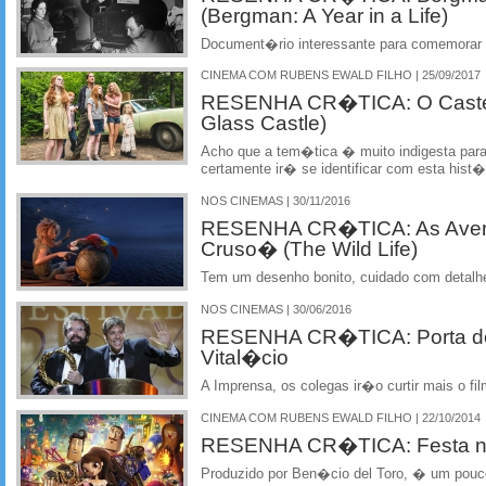
(Bergman: A Year in a Life)
Document�rio interessante para comemorar o
CINEMA COM RUBENS EWALD FILHO | 25/09/2017
RESENHA CR�TICA: O Castel
Glass Castle)
Acho que a tem�tica � muito indigesta par
certamente ir� se identificar com esta hist�r
NOS CINEMAS | 30/11/2016
RESENHA CR�TICA: As Avent
Cruso� (The Wild Life)
Tem um desenho bonito, cuidado com detalhe
NOS CINEMAS | 30/06/2016
RESENHA CR�TICA: Porta do
Vital�cio
A Imprensa, os colegas ir�o curtir mais o f
CINEMA COM RUBENS EWALD FILHO | 22/10/2014
RESENHA CR�TICA: Festa no 
Produzido por Ben�cio del Toro, � um pou