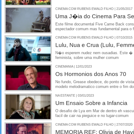
CINEMA COM RUBENS EWALD FILHO | 21/05/2017
Uma J�ia do Cinema Para Ser 
Este filme documental Five Came Back consi
espectador comum mas fundamental para o 
CINEMA COM RUBENS EWALD FILHO | 07/10/2015
Lulu, Nua e Crua (Lulu, Femm
N�o esperem nudez nem ousadias. Este � 
feminista, sobre uma mulher comum
CINEMANIA | 12/01/2023
Os Hormonios dos Anos 70
No fundo, Grease obedece, do ponto de vist
modelo melodramatico comum entre o fim do
NA ESTANTE | 03/01/2023
Um Ensaio Sobre a Infancia
O desafio de Lya em Mar de dentro eh vasculh
facil de cair na pieguice e no lugar-comum
CINEMA COM RUBENS EWALD FILHO | 27/07/2020
MEMORIA REF: Olivia de Havil