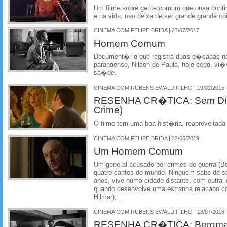
Um filme sobre gente comum que ousa conti
e na vida, nao deixa de ser grande grande co
CINEMA COM FELIPE BRIDA | 27/07/2017
Homem Comum
Document�rio que registra duas d�cadas na
paranaense, Nilson de Paula, hoje cego, vi
sa�de.
CINEMA COM RUBENS EWALD FILHO | 19/02/2015
RESENHA CR�TICA: Sem Direit
Crime)
O filme tem uma boa hist�ria, reaproveitada 
CINEMA COM FELIPE BRIDA | 22/06/2019
Um Homem Comum
Um general acusado por crimes de guerra (Be
quatro cantos do mundo. Ninguem sabe de se
anos, vive numa cidade distante, com outra 
quando desenvolve uma estranha relacaoo co
Hilmar),...
CINEMA COM RUBENS EWALD FILHO | 18/07/2018
RESENHA CR�TICA: Bergman