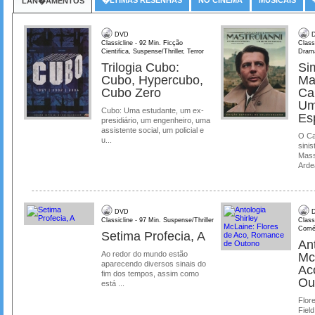
LAN�AMENTOS
DVD
D
Classicline - 92 Min. Ficção
Class
Cientifica, Suspense/Thriller, Terror
Dram
Trilogia Cubo:
Si
Cubo, Hypercubo,
Ma
Cubo Zero
Ca
Um
Cubo: Uma estudante, um ex-
Es
presidiário, um engenheiro, uma
assistente social, um policial e
O Ca
u...
sinis
Mass
Ardea
DVD
D
Classicline - 97 Min. Suspense/Thriller
Class
Comé
Setima Profecia, A
Ant
Ao redor do mundo estão
Mc
aparecendo diversos sinais do
Ac
fim dos tempos, assim como
Ou
está ...
Flore
Field