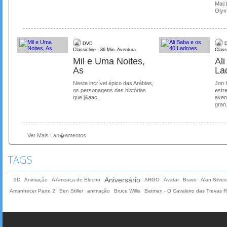
MacL
Olymp
DVD
D
Classicline - 86 Min. Aventura
Class
Mil e Uma Noites,
Al
As
La
Neste incrível épico das Arábias,
Jon 
os personagens das histórias
estre
que j&aac...
aven
gran.
Ver Mais Lan�amentos
TAGS
Aniversário
3D
Animação
A Ameaça de Electro
ARGO
Avatar
Bravo
Alan Silvest
Amanhecer Parte 2
Ben Stiller
animação
Bruce Willis
Batman - O Cavaleiro das Trevas 