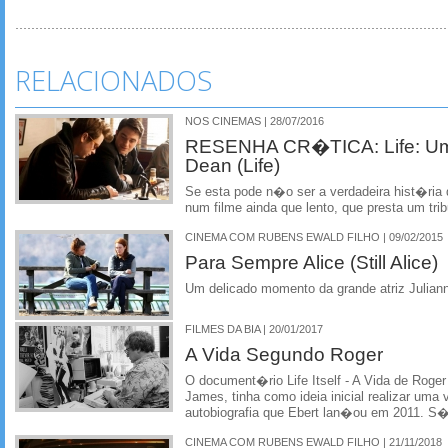
RELACIONADOS
NOS CINEMAS | 28/07/2016
RESENHA CR�TICA: Life: Um
Dean (Life)
Se esta pode n�o ser a verdadeira hist�ria 
num filme ainda que lento, que presta um tri
CINEMA COM RUBENS EWALD FILHO | 09/02/2015
Para Sempre Alice (Still Alice)
Um delicado momento da grande atriz Julian
FILMES DA BIA | 20/01/2017
A Vida Segundo Roger
O document�rio Life Itself - A Vida de Roger
James, tinha como ideia inicial realizar um
autobiografia que Ebert lan�ou em 2011. S
CINEMA COM RUBENS EWALD FILHO | 21/11/2018