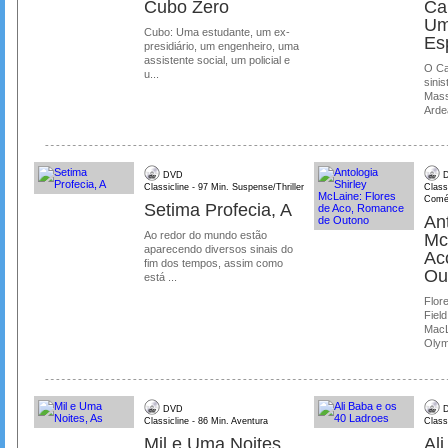
Cubo Zero
Ca
Um
Cubo: Uma estudante, um ex-
Es
presidiário, um engenheiro, uma
assistente social, um policial e
O Ca
u...
sinis
Mass
Ardea
DVD
D
Classicline - 97 Min. Suspense/Thriller
Class
Comé
Setima Profecia, A
Ant
Ao redor do mundo estão
Mc
aparecendo diversos sinais do
Ac
fim dos tempos, assim como
Ou
está ...
Flore
Field
MacL
Olymp
DVD
D
Classicline - 86 Min. Aventura
Class
Mil e Uma Noites,
Al