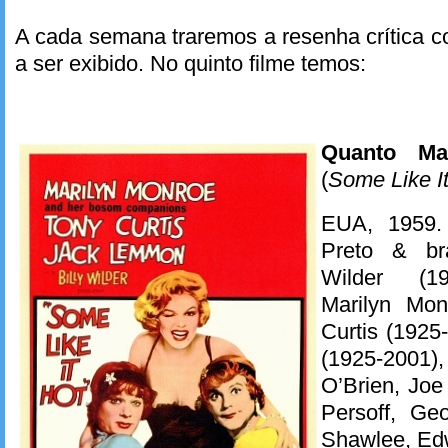
A cada semana traremos a resenha crítica c
a ser exibido. No quinto filme temos:
Quanto Ma
(
Some Like I
EUA, 1959.
Preto & b
Wilder (1
Marilyn Mon
Curtis (192
(1925-2001)
O’Brien, Jo
Persoff, Ge
Shawlee, Edw