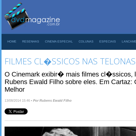
HOME
RESENHAS
CINEMA ESPECIAL
COLUNAS
ESPECIAIS
LANCAM
FILMES CL�SSICOS NAS TELONAS
O Cinemark exibir� mais filmes cl�ssicos, 
Rubens Ewald Filho sobre eles. Em Cartaz:
Melhor
13/08/2014 15:46
•
Por Rubens Ewald Filho