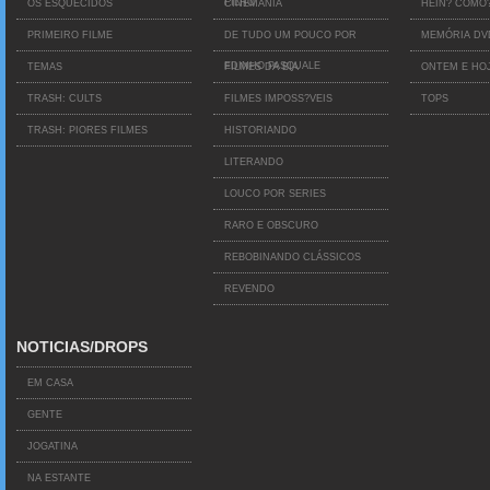
FILHO
OS ESQUECIDOS
CINEMANIA
HEIN? COMO
PRIMEIRO FILME
DE TUDO UM POUCO POR
MEMÓRIA D
EDINHO PASQUALE
TEMAS
FILMES DA BIA
ONTEM E HO
TRASH: CULTS
FILMES IMPOSS?VEIS
TOPS
TRASH: PIORES FILMES
HISTORIANDO
LITERANDO
LOUCO POR SERIES
RARO E OBSCURO
REBOBINANDO CLÁSSICOS
REVENDO
NOTICIAS/DROPS
EM CASA
GENTE
JOGATINA
NA ESTANTE