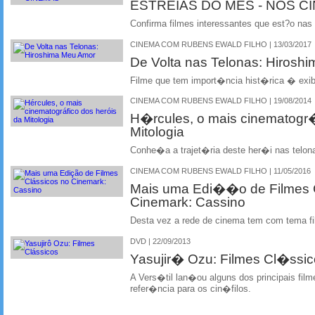
ESTREIAS DO MES - NOS C
Confirma filmes interessantes que est?o nas
CINEMA COM RUBENS EWALD FILHO | 13/03/2017
De Volta nas Telonas: Hirosh
Filme que tem import�ncia hist�rica � exi
CINEMA COM RUBENS EWALD FILHO | 19/08/2014
H�rcules, o mais cinematogr�
Mitologia
Conhe�a a trajet�ria deste her�i nas telon
CINEMA COM RUBENS EWALD FILHO | 11/05/2016
Mais uma Edi��o de Filmes 
Cinemark: Cassino
Desta vez a rede de cinema tem com tema f
DVD | 22/09/2013
Yasujir� Ozu: Filmes Cl�ssi
A Vers�til lan�ou alguns dos principais fil
refer�ncia para os cin�filos.