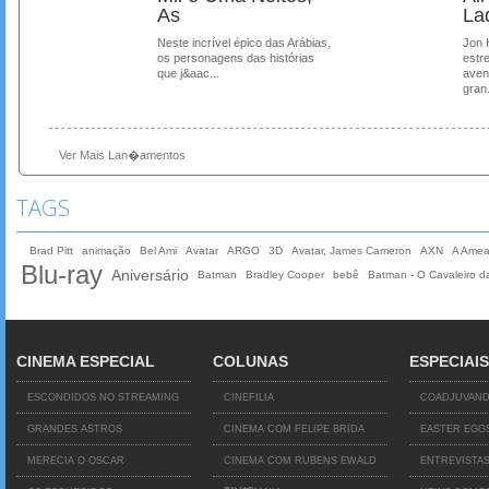
As
La
Neste incrível épico das Arábias,
Jon 
os personagens das histórias
estre
que j&aac...
aven
gran.
Ver Mais Lan�amentos
TAGS
Brad Pitt
animação
Bel Ami
Avatar
ARGO
3D
Avatar, James Cameron
AXN
A Amea
Blu-ray
Aniversário
Batman
Bradley Cooper
bebê
Batman - O Cavaleiro d
CINEMA ESPECIAL
COLUNAS
ESPECIAIS
ESCONDIDOS NO STREAMING
CINEFILIA
COADJUVAN
GRANDES ASTROS
CINEMA COM FELIPE BRIDA
EASTER EGG
MERECIA O OSCAR
CINEMA COM RUBENS EWALD
ENTREVISTA