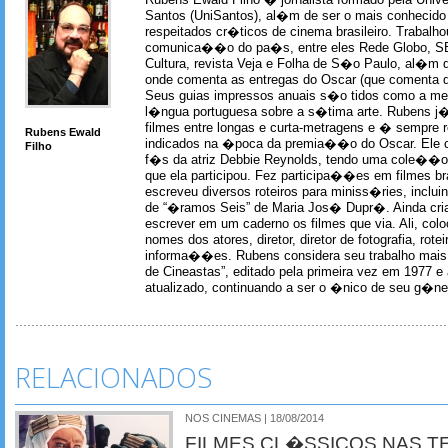
Santos (UniSantos), al�m de ser o mais conhecido
respeitados cr�ticos de cinema brasileiro. Trabal
comunica��o do pa�s, entre eles Rede Globo, S
Cultura, revista Veja e Folha de S�o Paulo, al�m 
onde comenta as entregas do Oscar (que comenta 
Seus guias impressos anuais s�o tidos como a me
l�ngua portuguesa sobre a s�tima arte. Rubens j� 
filmes entre longas e curta-metragens e � sempre re
Rubens Ewald
indicados na �poca da premia��o do Oscar. Ele c
Filho
f�s da atriz Debbie Reynolds, tendo uma cole��o 
que ela participou. Fez participa��es em filmes br
escreveu diversos roteiros para miniss�ries, incl
de “�ramos Seis” de Maria Jos� Dupr�. Ainda c
escrever em um caderno os filmes que via. Ali, col
nomes dos atores, diretor, diretor de fotografia, rotei
informa��es. Rubens considera seu trabalho mais 
de Cineastas”, editado pela primeira vez em 1977 e 
atualizado, continuando a ser o �nico de seu g�ner
RELACIONADOS
NOS CINEMAS | 18/08/2014
FILMES CL�SSICOS NAS T