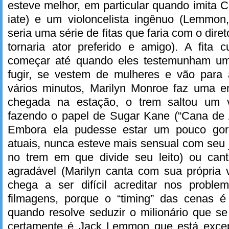
esteve melhor, em particular quando imita 
iate) e um violoncelista ingênuo (Lemmon
seria uma série de fitas que faria com o dire
tornaria ator preferido e amigo). A fita
começar até quando eles testemunham u
fugir, se vestem de mulheres e vão para 
vários minutos, Marilyn Monroe faz uma en
chegada na estação, o trem saltou um v
fazendo o papel de Sugar Kane (“Cana de A
Embora ela pudesse estar um pouco gor
atuais, nunca esteve mais sensual com seu j
no trem em que divide seu leito) ou can
agradável (Marilyn canta com sua própria 
chega a ser difícil acreditar nos probl
filmagens, porque o “timing” das cenas é 
quando resolve seduzir o milionário que se
certamente é Jack Lemmon que está excep