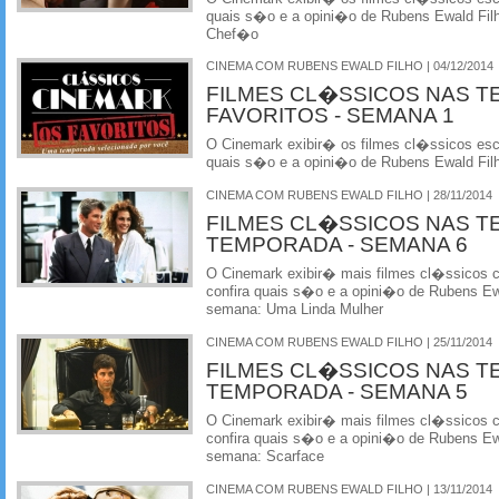
quais s�o e a opini�o de Rubens Ewald Fil
Chef�o
CINEMA COM RUBENS EWALD FILHO | 04/12/2014
FILMES CL�SSICOS NAS T
FAVORITOS - SEMANA 1
O Cinemark exibir� os filmes cl�ssicos esco
quais s�o e a opini�o de Rubens Ewald Filh
CINEMA COM RUBENS EWALD FILHO | 28/11/2014
FILMES CL�SSICOS NAS T
TEMPORADA - SEMANA 6
O Cinemark exibir� mais filmes cl�ssicos
confira quais s�o e a opini�o de Rubens Ewa
semana: Uma Linda Mulher
CINEMA COM RUBENS EWALD FILHO | 25/11/2014
FILMES CL�SSICOS NAS T
TEMPORADA - SEMANA 5
O Cinemark exibir� mais filmes cl�ssicos
confira quais s�o e a opini�o de Rubens Ewa
semana: Scarface
CINEMA COM RUBENS EWALD FILHO | 13/11/2014