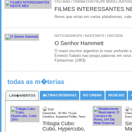
COLUNAS / CINEMA COM FELIPE BRIDA | 25/07/20
FILMES INTERESSANTES N
filmes que estao em varias plataformas, vale
NOTICIAS/DROPS / NA ESTANTE | 19/07/2026
O Senhor Hammett
O maior escritor argentino (o mais profundo e
Ernesto Sabato nao poupa palavras em seus 
Fantasmas (1963)
todas as m�terias
�LTIMAS RESENHAS
NO CINEMA
MUSICAIS
LAN�AMENTOS
DVD
D
Classicline - 92 Min. Ficção
Class
Cientifica, Suspense/Thriller, Terror
Dram
Trilogia Cubo:
Si
Cubo, Hypercubo,
Ma