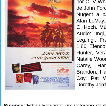
por C. V Whi
de John Ford
Nugent a p
Alan LeMay. 
C. Hoch. Mú
Audio: Ingl
Leg:Ingl, F
1.86. Elenco
Hunter, Ver
Natalie Wood
Carey, Ha
Brandon, Har
Coy, Pat W
Dorothy Jord
Sinopse:
Ethan Edwards, um veterano da Gu