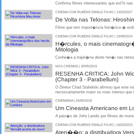
Confirma filmes interessantes que est?o nas
CINEMA COM RUBENS EWALD FILHO | 13/03/2017
De Volta nas Telonas: Hirosh
Filme que tem import�ncia hist�rica � exi
CINEMA COM RUBENS EWALD FILHO | 19/08/2014
H�rcules, o mais cinematogr�
Mitologia
Conhe�a a trajet�ria deste her�i nas telon
NOS CINEMAS | 30/05/2019
RESENHA CRITICA: John Wick
(Chapter 3 - Parabellum)
O Diretor Chad Stahelski afirmou que este no
necessariamente maior ou mais intenso que o
CINEMANIA | 26/06/2018
Um Cineasta Americano em L
A paix�o de John Landis por filmes de mon
CINEMA COM RUBENS EWALD FILHO | 16/03/2015
Aten��o: a distribuidora Vers