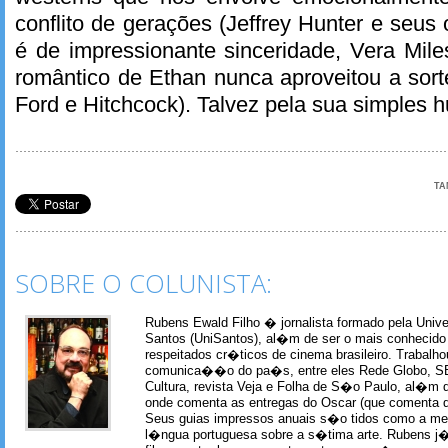
conflito de gerações (Jeffrey Hunter e seus 
é de impressionante sinceridade, Vera Mile
romântico de Ethan nunca aproveitou a sorte
Ford e Hitchcock). Talvez pela sua simples 
TA
SOBRE O COLUNISTA:
Rubens Ewald Filho � jornalista formado pela Univ
Santos (UniSantos), al�m de ser o mais conhecido
respeitados cr�ticos de cinema brasileiro. Trabal
comunica��o do pa�s, entre eles Rede Globo, S
Cultura, revista Veja e Folha de S�o Paulo, al�m 
onde comenta as entregas do Oscar (que comenta 
Seus guias impressos anuais s�o tidos como a me
l�ngua portuguesa sobre a s�tima arte. Rubens j� 