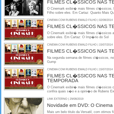
FILMES CL�SSICOS NAS T
O Cinemark exibir� mais filmes cl�ssicos, 
Filho sobre eles. Em Cartaz: Quanto Mais Q
CINEMA COM RUBENS EWALD FILHO | 02/08/2014
FILMES CL�SSICOS NAS T
O Cinemark exibir� mais filmes cl�ssicos 
sobre eles. Em Cartaz: O Imp�rio do Sol
CINEMA COM RUBENS EWALD FILHO | 15/07/2014
FILMES CL�SSICOS NAS T
Na segunda semana de filmes cl�ssicos, no 
Gump
CINEMA COM RUBENS EWALD FILHO | 15/07/2014
FILMES CL�SSICOS NAS T
TEMPORADA
O Cinemark exibir� mais filmes cl�ssicos
confira quais s�o e a opini�o de Rubens Ewa
LINK EXTERNO | 29/08/2019
Novidade em DVD: O Cinema 
Mais um belo titulo da Versatil, com otimos fi