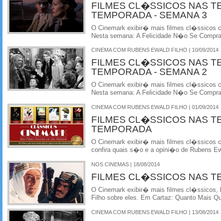
FILMES CL�SSICOS NAS T
TEMPORADA - SEMANA 3
O Cinemark exibir� mais filmes cl�ssicos
Nesta semana: A Felicidade N�o Se Compr
CINEMA COM RUBENS EWALD FILHO | 10/09/2014
FILMES CL�SSICOS NAS T
TEMPORADA - SEMANA 2
O Cinemark exibir� mais filmes cl�ssicos
Nesta semana: A Felicidade N�o Se Compr
CINEMA COM RUBENS EWALD FILHO | 01/09/2014
FILMES CL�SSICOS NAS T
TEMPORADA
O Cinemark exibir� mais filmes cl�ssicos
confira quais s�o e a opini�o de Rubens Ewa
NOS CINEMAS | 18/08/2014
FILMES CL�SSICOS NAS T
O Cinemark exibir� mais filmes cl�ssicos, 
Filho sobre eles. Em Cartaz: Quanto Mais Q
CINEMA COM RUBENS EWALD FILHO | 13/08/2014