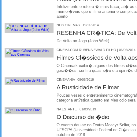
Infelizmente o roteiro � mais fraco, at� 
memor�veis que o filme anterior e complicad
aberto
NOS CINEMAS | 19/11/2014
RESENHA CR�TICA: De Volta 
De Volta ao Jogo (John Wick)
CINEMA COM RUBENS EWALD FILHO | 06/06/2014
Filmes Cl�ssicos de Volta a
O Cinemark exibir� alguns dos filmes cl�ss
gera��es, confira quais s�o e a opini�o d
CINEMANIA | 09/08/2019
A Rusticidade de Filmar
Poucas vezes o entretenimento cinematografi
categoria art?stica quanto em Meu odio sera
NA ESTANTE | 01/03/2019
O Discurso de �dio
O evento deu-se no Teatro Moacyr Scliar, no 
UFSCPA (Universidade Federal de Ci�ncias 
outubro de 2018