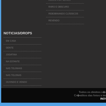
RARO E OBSCURO
REBOBINANDO CLÁSSICOS
REVENDO
NOTICIAS/DROPS
EM CASA
GENTE
JOGATINA
NA ESTANTE
NAS TELINHAS
NAS TELONAS
OUVINDO E VENDO
Todos os direitos s
Cr�editos das fotos e ima
INO