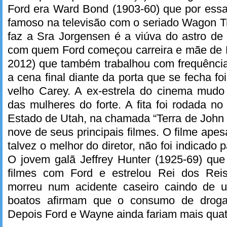
Ford era Ward Bond (1903-60) que por ess
famoso na televisão com o seriado Wagon Tr
faz a Sra Jorgensen é a viúva do astro de
com quem Ford começou carreira e mãe de H
2012) que também trabalhou com frequênci
a cena final diante da porta que se fecha
velho Carey. A ex-estrela do cinema mud
das mulheres do forte. A fita foi rodada n
Estado de Utah, na chamada “Terra de John 
nove de seus principais filmes. O filme ape
talvez o melhor do diretor, não foi indicado
O jovem galã Jeffrey Hunter (1925-69) que
filmes com Ford e estrelou Rei dos Rei
morreu num acidente caseiro caindo de
boatos afirmam que o consumo de drogas
Depois Ford e Wayne ainda fariam mais quatr