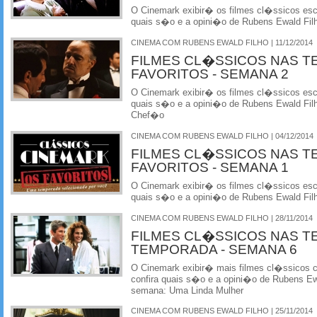
O Cinemark exibir� os filmes cl�ssicos esco
quais s�o e a opini�o de Rubens Ewald Fil
CINEMA COM RUBENS EWALD FILHO | 11/12/2014
FILMES CL�SSICOS NAS T
FAVORITOS - SEMANA 2
O Cinemark exibir� os filmes cl�ssicos esco
quais s�o e a opini�o de Rubens Ewald Fil
Chef�o
CINEMA COM RUBENS EWALD FILHO | 04/12/2014
FILMES CL�SSICOS NAS T
FAVORITOS - SEMANA 1
O Cinemark exibir� os filmes cl�ssicos esco
quais s�o e a opini�o de Rubens Ewald Filh
CINEMA COM RUBENS EWALD FILHO | 28/11/2014
FILMES CL�SSICOS NAS T
TEMPORADA - SEMANA 6
O Cinemark exibir� mais filmes cl�ssicos
confira quais s�o e a opini�o de Rubens Ewa
semana: Uma Linda Mulher
CINEMA COM RUBENS EWALD FILHO | 25/11/2014