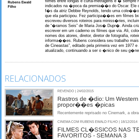
filmes entre longas e curta-metragens e � sempre re
Rubens Ewald
indicados na �poca da premia��o do Oscar. Ele c
Filho
f�s da atriz Debbie Reynolds, tendo uma cole��o 
que ela participou. Fez participa��es em filmes br
escreveu diversos roteiros para miniss�ries, incl
de “�ramos Seis” de Maria Jos� Dupr�. Ainda c
escrever em um caderno os filmes que via. Ali, col
nomes dos atores, diretor, diretor de fotografia, rotei
informa��es. Rubens considera seu trabalho mais 
de Cineastas”, editado pela primeira vez em 1977 e 
atualizado, continuando a ser o �nico de seu g�ner
RELACIONADOS
REVENDO | 24/02/2015
Rastros de �dio: Um Western
propor��es �picas
Recentemente reprisado no Cinemark, a obra-
CINEMA COM RUBENS EWALD FILHO | 18/12/2014
FILMES CL�SSICOS NAS T
FAVORITOS - SEMANA 3