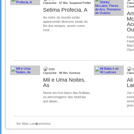
Classicline - 97 Min. Suspense/Thriller
Class
Comé
Setima Profecia, A
Ant
Ao redor do mundo estão
Mc
aparecendo diversos sinais do
Ac
fim dos tempos, assim como
Ou
está ...
Flore
Field
MacL
Olymp
DVD
D
Classicline - 86 Min. Aventura
Class
Mil e Uma Noites,
Al
As
La
Neste incrível épico das Arábias,
Jon 
os personagens das histórias
estre
que j&aac...
aven
gran.
Ver Mais Lan�amentos