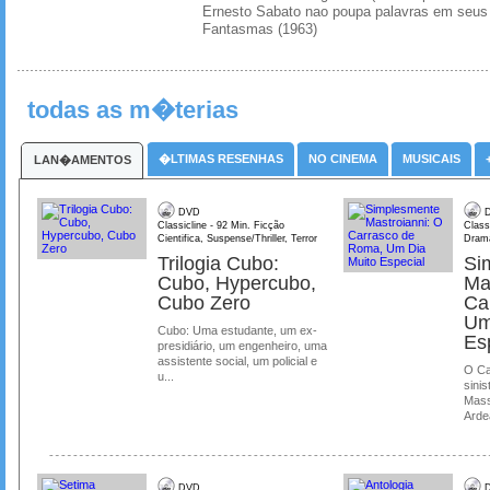
Ernesto Sabato nao poupa palavras em seus 
Fantasmas (1963)
todas as m�terias
�LTIMAS RESENHAS
NO CINEMA
MUSICAIS
LAN�AMENTOS
DVD
D
Classicline - 92 Min. Ficção
Class
Cientifica, Suspense/Thriller, Terror
Dram
Trilogia Cubo:
Si
Cubo, Hypercubo,
Ma
Cubo Zero
Ca
Um
Cubo: Uma estudante, um ex-
Es
presidiário, um engenheiro, uma
assistente social, um policial e
O Ca
u...
sinis
Mass
Ardea
DVD
D