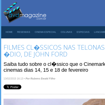
HOME
RESENHAS
CINEMA ESPECIAL
COLUNAS
ESPECIAIS
LANCAM
FILMES CL�SSICOS NAS TELONAS
�DIO, DE JOHN FORD
Saiba tudo sobre o cl�ssico que o Cinemark
cinemas dias 14, 15 e 18 de fevereiro
13/02/2015 16:13
•
Por Rubens Ewald Filho