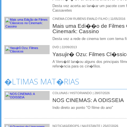
Desta vez acerta ao lan�ar um pacote com f
Cassavetes
CINEMA COM RUBENS EWALD FILHO | 11/05/2016
Mais uma Edi��o de Filmes 
Cinemark: Cassino
Desta vez a rede de cinema tem com tema f
DVD | 22/09/2013
Yasujir� Ozu: Filmes Cl�ssi
A Vers�til lan�ou alguns dos principais fil
refer�ncia para os cin�filos.
�LTIMAS MAT�RIAS
COLUNAS / HISTORIANDO | 28/07/2026
NOS CINEMAS: A ODISSEIA
Indo direto ao ponto "O filme do ano"
NOTICIAS/DROPS / NA ESTANTE | 25/07/2026