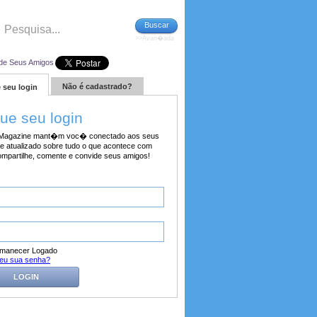
Buscar
>>Avan�ada
de Seus Amigos
Não é cadastrado?
 seu login
tue seu login
agazine mant�m voc� conectado aos seus
e atualizado sobre tudo o que acontece com
ompartilhe, comente e convide seus amigos!
manecer Logado
eu sua senha?
LOGIN