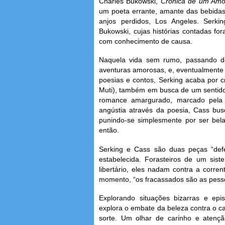
Charles Bukowski,
Crônica de um Amo
um poeta errante, amante das bebidas,
anjos perdidos, Los Angeles. Serki
Bukowski, cujas histórias contadas for
com conhecimento de causa.
Naquela vida sem rumo, passando de
aventuras amorosas, e, eventualmente 
poesias e contos, Serking acaba por 
Muti), também em busca de um sentido
romance amargurado, marcado pela 
angústia através da poesia, Cass busc
punindo-se simplesmente por ser be
então.
Serking e Cass são duas peças “def
estabelecida. Forasteiros de um sist
libertário, eles nadam contra a cor
momento, “os fracassados são as pess
Explorando situações bizarras e epi
explora o embate da beleza contra o c
sorte. Um olhar de carinho e atenç