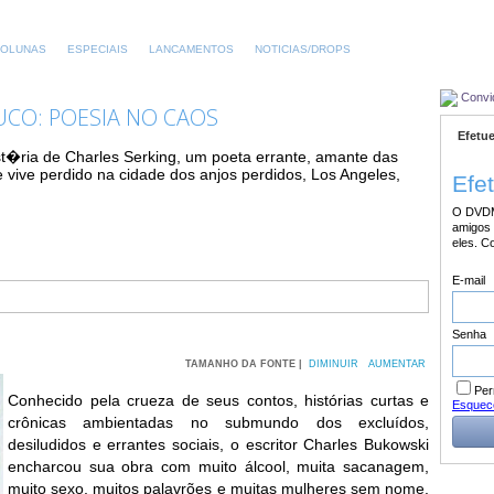
OLUNAS
ESPECIAIS
LANCAMENTOS
NOTICIAS/DROPS
Convi
CO: POESIA NO CAOS
Efetue
t�ria de Charles Serking, um poeta errante, amante das
e vive perdido na cidade dos anjos perdidos, Los Angeles,
Efe
O DVDM
amigos 
eles. C
E-mail
Senha
TAMANHO DA FONTE |
DIMINUIR
AUMENTAR
Per
Conhecido pela crueza de seus contos, histórias curtas e
Esquec
crônicas ambientadas no submundo dos excluídos,
desiludidos e errantes sociais, o escritor Charles Bukowski
encharcou sua obra com muito álcool, muita sacanagem,
muito sexo, muitos palavrões e muitas mulheres sem nome.