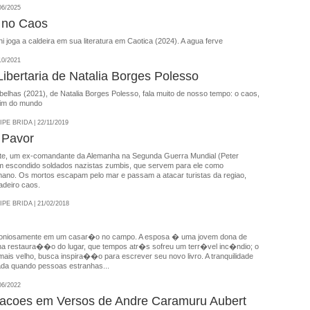
06/2025
 no Caos
i joga a caldeira em sua literatura em Caotica (2024). A agua ferve
10/2021
Libertaria de Natalia Borges Polesso
belhas (2021), de Natalia Borges Polesso, fala muito de nosso tempo: o caos,
 fim do mundo
E BRIDA | 22/11/2019
 Pavor
nte, um ex-comandante da Alemanha na Segunda Guerra Mundial (Peter
 escondido soldados nazistas zumbis, que servem para ele como
ano. Os mortos escapam pelo mar e passam a atacar turistas da regiao,
adeiro caos.
E BRIDA | 21/02/2018
moniosamente em um casar�o no campo. A esposa � uma jovem dona de
na restaura��o do lugar, que tempos atr�s sofreu um terr�vel inc�ndio; o
ais velho, busca inspira��o para escrever seu novo livro. A tranquilidade
ada quando pessoas estranhas...
06/2022
tacoes em Versos de Andre Caramuru Aubert