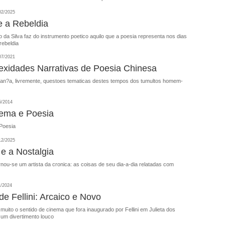
02/2025
e a Rebeldia
da Silva faz do instrumento poetico aquilo que a poesia representa nos dias
rebeldia
07/2021
xidades Narrativas de Poesia Chinesa
lan?a, livremente, questoes tematicas destes tempos dos tumultos homem-
5/2014
nema e Poesia
 Poesia
12/2025
 e a Nostalgia
nou-se um artista da cronica: as coisas de seu dia-a-dia relatadas com
1/2024
e Fellini: Arcaico e Novo
muito o sentido de cinema que fora inaugurado por Fellini em Julieta dos
: um divertimento louco