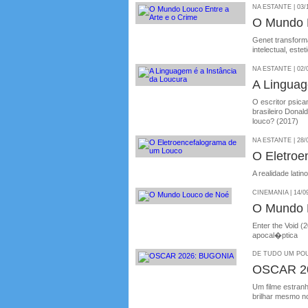
NA ESTANTE | 03/
O Mundo L
Genet transforma
intelectual, estet
NA ESTANTE | 02/
A Linguag
O escritor psica
brasileiro Donal
louco? (2017)
NA ESTANTE | 28/
O Eletroe
A realidade lati
CINEMANIA | 14/0
O Mundo 
Enter the Void 
apocal�ptica
DE TUDO UM POU
OSCAR 2
Um filme estran
brilhar mesmo n