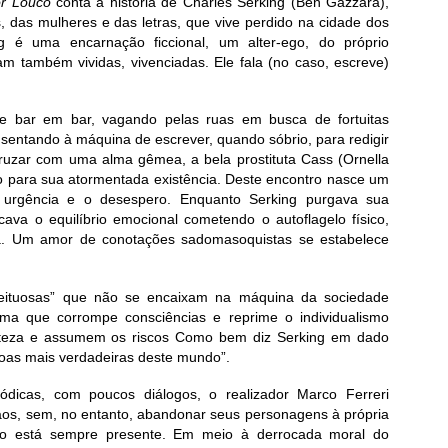
r Louco
conta a história de Charles Serking (Ben Gazzara),
 das mulheres e das letras, que vive perdido na cidade dos
ng é uma encarnação ficcional, um alter-ego, do próprio
am também vividas, vivenciadas. Ele fala (no caso, escreve)
 bar em bar, vagando pelas ruas em busca de fortuitas
sentando à máquina de escrever, quando sóbrio, para redigir
cruzar com uma alma gêmea, a bela prostituta Cass (Ornella
 para sua atormentada existência. Deste encontro nasce um
urgência e o desespero. Enquanto Serking purgava sua
ava o equilíbrio emocional cometendo o autoflagelo físico,
la. Um amor de conotações sadomasoquistas se estabelece
eituosas” que não se encaixam na máquina da sociedade
ema que corrompe consciências e reprime o individualismo
renteza e assumem os riscos Como bem diz Serking em dado
oas mais verdadeiras deste mundo”.
sódicas, com poucos diálogos, o realizador Marco Ferreri
aos, sem, no entanto, abandonar seus personagens à própria
ão está sempre presente. Em meio à derrocada moral do