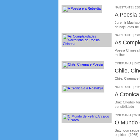
NA ESTANTE | 25/
A Poesia 
Juremir Machado 
de hoje, atos de 
NA ESTANTE | 19/
As Comple
Poesia Chinesa 
mulher
CINEMANIA | 13/0
Chile, Ci
Chile, Cinema e
NA ESTANTE | 12/
A Cronica
Braz Chediak tor
sensibilidade
CINEMANIA | 26/1
O Mundo d
Satyricon segue 
espiritos (1965)