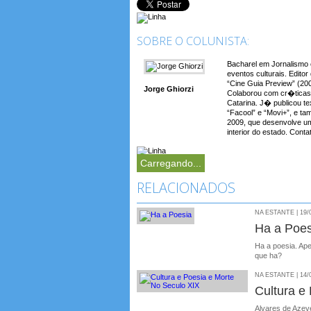
SOBRE O COLUNISTA:
Bacharel em Jornalismo 
eventos culturais. Edito
“Cine Guia Preview” (20
Jorge Ghiorzi
Colaborou com cr�ticas d
Catarina. J� publicou t
“Facool” e “Movi+”, e ta
2009, que desenvolve u
interior do estado. Cont
Carregando...
RELACIONADOS
NA ESTANTE | 19/
Ha a Poes
Ha a poesia. Ap
que ha?
NA ESTANTE | 14/
Cultura e
Alvares de Azev