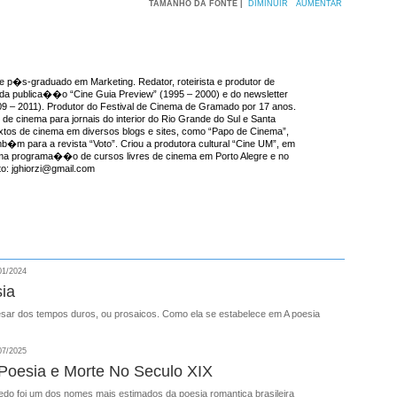
TAMANHO DA FONTE |
DIMINUIR
AUMENTAR
e p�s-graduado em Marketing. Redator, roteirista e produtor de
r da publica��o “Cine Guia Preview” (1995 – 2000) e do newsletter
09 – 2011). Produtor do Festival de Cinema de Gramado por 17 anos.
e cinema para jornais do interior do Rio Grande do Sul e Santa
extos de cinema em diversos blogs e sites, como “Papo de Cinema”,
mb�m para a revista “Voto”. Criou a produtora cultural “Cine UM”, em
ma programa��o de cursos livres de cinema em Porto Alegre e no
ato: jghiorzi@gmail.com
01/2024
ia
esar dos tempos duros, ou prosaicos. Como ela se estabelece em A poesia
07/2025
 Poesia e Morte No Seculo XIX
edo foi um dos nomes mais estimados da poesia romantica brasileira