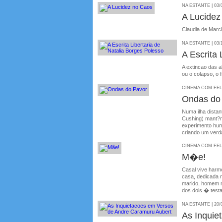
NA ESTANTE | 03/
A Lucidez
Claudia de March
NA ESTANTE | 03/
A Escrita 
A extincao das a
ou o colapso, o
CINEMA COM FELIP
Ondas do
Numa ilha dista
Cushing) mant?m
experimento hum
criando um verd
CINEMA COM FELIP
M�e!
Casal vive har
casa, dedicada 
marido, homem m
dos dois � test
NA ESTANTE | 20/
As Inquie