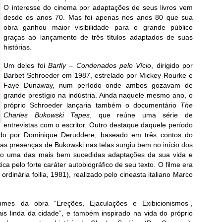
O interesse do cinema por adaptações de seus livros vem
desde os anos 70. Mas foi apenas nos anos 80 que sua
obra ganhou maior visibilidade para o grande público
graças ao lançamento de três títulos adaptados de suas
histórias.
Um deles foi
Barfly – Condenados pelo Vício
, dirigido por
Barbet Schroeder em 1987, estrelado por Mickey Rourke e
Faye Dunaway, num período onde ambos gozavam de
grande prestígio na indústria. Ainda naquele mesmo ano, o
próprio Schroeder lançaria também o documentário
The
Charles Bukowski Tapes
, que reúne uma série de
entrevistas com o escritor. Outro destaque daquele período
ido por Dominique Deruddere, baseado em três contos do
s as presenças de Bukowski nas telas surgiu bem no início dos
o uma das mais bem sucedidas adaptações da sua vida e
a pelo forte caráter autobiográfico de seu texto. O filme era
 ordinária follia, 1981), realizado pelo cineasta italiano Marco
mes da obra “Ereções, Ejaculações e Exibicionismos”,
is linda da cidade”, e também inspirado na vida do próprio