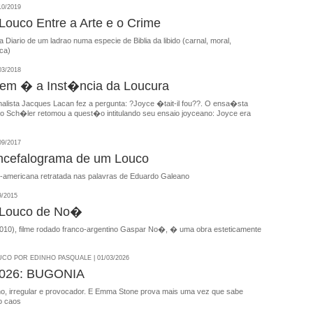
10/2019
ouco Entre a Arte e o Crime
 Diario de um ladrao numa especie de Biblia da libido (carnal, moral,
ica)
03/2018
em � a Inst�ncia da Loucura
nalista Jacques Lacan fez a pergunta: ?Joyce �tait-il fou??. O ensa�sta
do Sch�ler retomou a quest�o intitulando seu ensaio joyceano: Joyce era
09/2017
ncefalograma de um Louco
no-americana retratada nas palavras de Eduardo Galeano
9/2015
Louco de No�
(2010), filme rodado franco-argentino Gaspar No�, � uma obra esteticamente
CO POR EDINHO PASQUALE | 01/03/2026
026: BUGONIA
ho, irregular e provocador. E Emma Stone prova mais uma vez que sabe
o caos