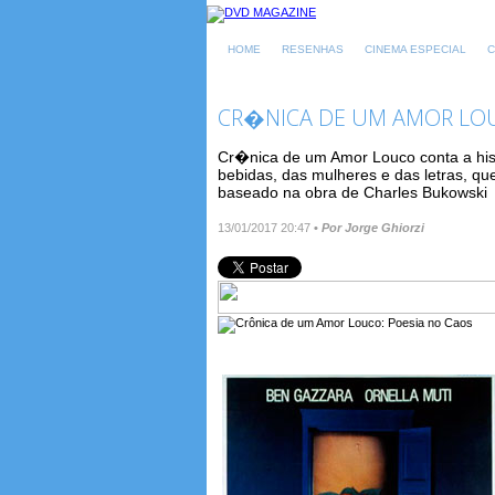
HOME
RESENHAS
CINEMA ESPECIAL
C
CR�NICA DE UM AMOR LOU
Cr�nica de um Amor Louco conta a his
bebidas, das mulheres e das letras, qu
baseado na obra de Charles Bukowski
13/01/2017 20:47
•
Por Jorge Ghiorzi