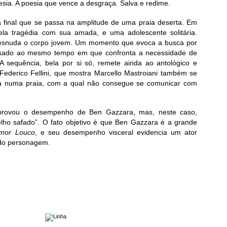
sia. A poesia que vence a desgraça. Salva e redime.
a final que se passa na amplitude de uma praia deserta. Em
la tragédia com sua amada, e uma adolescente solitária.
 desnuda o corpo jovem. Um momento que evoca a busca por
sado ao mesmo tempo em que confronta a necessidade de
A sequência, bela por si só, remete ainda ao antológico e
 Federico Fellini, que mostra Marcello Mastroiani também se
 numa praia, com a qual não consegue se comunicar com
provou o desempenho de Ben Gazzara, mas, neste caso,
elho safado”. O fato objetivo é que Ben Gazzara é a grande
mor Louco
, e seu desempenho visceral evidencia um ator
 do personagem.