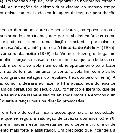
4).
Possessão
depura, sem organizar os naufrágios formais
wski, as intenções de abismo dum cinema ao mesmo tempo
um artista materializado em imagens únicas, de perturbação
cineasta durante as dores de seu divórcio, na época, da atriz
transformado em cinema, age por símbolos catárticos como
a erigindo-se como uma ficção bastante particular e
ancesa Adjani, a intérprete de
A história de Adèle H.
(1975),
 vampiro da noite
(1979), de Werner Herzog, entrega um
mulher burguesa, casada e com um filho, que um belo dia se
cobrir-se, ela se isola num sombrio apartamento para fazer
 não de formas humanas (a cena, lá pelo fim, com o bicho
dos grandes estágios do repulsivo trazidos pelo cinema). A
a, como já delirara ao fazer a filha apaixonada do escritor
ram os parafusos do século XIX, romântico e literário, que se
 se exige de Isabelle são os abismos morais e eróticos dum
 queria avançar mais na direção provocativa.
em torno de certas insatisfações que havia na sociedade,
a que se seguia à saturação de cruezas dos anos 60 e 70.
ôr em imagens este mal-estar senão o torpe e cru diretor de
nto mais forte e assustador. Um precipício que incendeia a