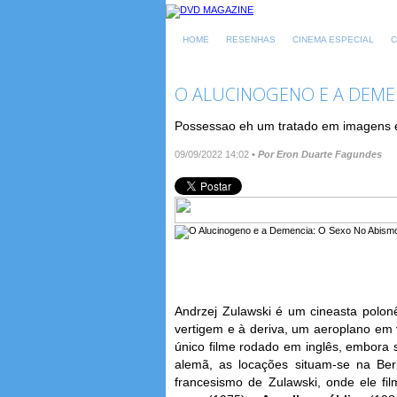
HOME
RESENHAS
CINEMA ESPECIAL
C
O ALUCINOGENO E A DEME
Possessao eh um tratado em imagens em
09/09/2022 14:02
•
Por Eron Duarte Fagundes
Andrzej Zulawski é um cineasta polon
vertigem e à deriva, um aeroplano e
único filme rodado em inglês, embora
alemã, as locações situam-se na Berl
francesismo de Zulawski, onde ele fi