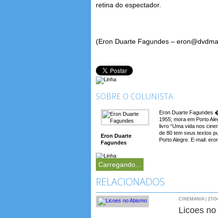
retina do espectador.
(Eron Duarte Fagundes – eron@dvdmag
SOBRE O COLUNISTA:
Eron Duarte Fagundes � 
1955; mora em Porto Aleg
livro “Uma vida nos cin
de 80 tem seus textos p
Eron Duarte
Porto Alegre. E-mail: e
Fagundes
Carregando...
RELACIONADOS
CINEMANIA | 27/0
Licoes no