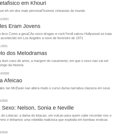
tafisico em Khouri
uri eh um dos mais personal?ssimos cineastas do mundo
11/2021
les Eram Jovens
o livro Como a geraCAo sexo-drogas-e-rock?nroll salvou Hollywood se trata
 acontecido em Los Angeles a nove de fevereiro de 1971
1/2021
elo dos Melodramas
a dum caso de amor, a margem do casamento, em que o sexo nao vai ser
ongo da historia
10/2020
a Afeicao
gles Ian McEwan nao altera muito o curso duma narrativa classica em seus
6/2020
 Sexo: Nelson, Sonia e Neville
 do Lotacao: a dama do lotacao, um vulcao para quem sabe recordar-nos o
vens e tinhamos uma rebeldia maliciosa que explodia em bombas eroticas
8/2019