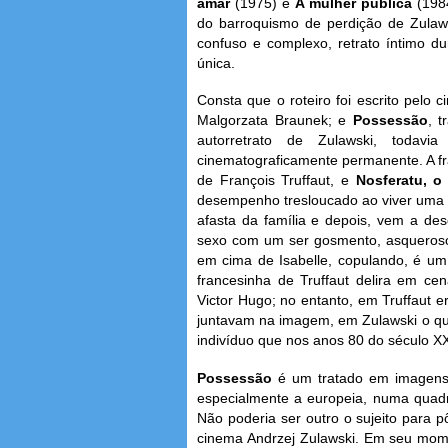
amar
(1975) e
A mulher pública
(198
do barroquismo de perdição de Zula
confuso e complexo, retrato íntimo d
única.
Consta que o roteiro foi escrito pelo 
Malgorzata Braunek; e
Possessão
, 
autorretrato de Zulawski, todavi
cinematograficamente permanente. A fr
de François Truffaut, e
Nosferatu, o
desempenho tresloucado ao viver uma 
afasta da família e depois, vem a des
sexo com um ser gosmento, asqueroso,
em cima de Isabelle, copulando, é um 
francesinha de Truffaut delira em cen
Victor Hugo; no entanto, em Truffaut e
juntavam na imagem, em Zulawski o que
indivíduo que nos anos 80 do século XX
Possessão
é um tratado em imagens 
especialmente a europeia, numa quadr
Não poderia ser outro o sujeito para p
cinema Andrzej Zulawski. Em seu mome