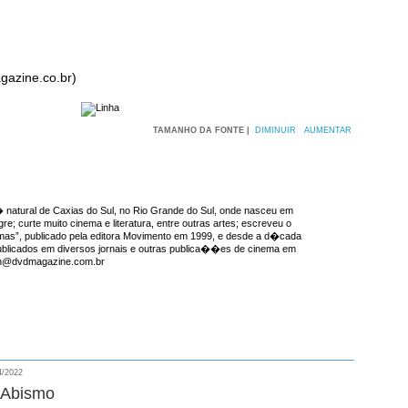
azine.co.br)
TAMANHO DA FONTE |
DIMINUIR
AUMENTAR
natural de Caxias do Sul, no Rio Grande do Sul, onde nasceu em
re; curte muito cinema e literatura, entre outras artes; escreveu o
emas”, publicado pela editora Movimento em 1999, e desde a d�cada
ublicados em diversos jornais e outras publica��es de cinema em
ron@dvdmagazine.com.br
4/2022
 Abismo