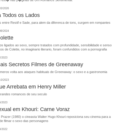
ue est� nas p�ginas de Um Romance Sentimental.
03/2026
 Todos os Lados
 entre Restif e Sade, para alem da diferenca de tons, surgem em rompantes
08/2024
olette
os ligados ao sexo, sempre tratados com profundidade, sensibilidade e senso
tos de Colette, no imaginario literario, foram confundidos com a pornografia
2/2023
ais Secretos Filmes de Greenaway
eros volta aos ataques habituais de Greenaway: o sexo e a gastronomia
10/2023
e Arrebata em Henry Miller
grandes romances de seu seculo
6/2023
exual em Khouri: Carne Voraz
 Prazer (1980) o cineasta Walter Hugo Khouri reposiciona seu cinema para a
 de filmar o sexo das personagens
3/2022