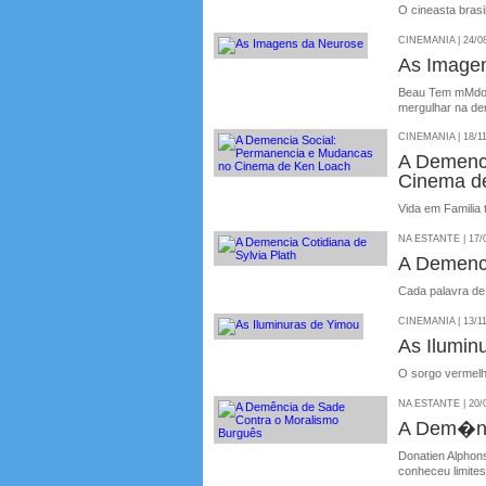
O cineasta brasil
CINEMANIA | 24/0
As Image
Beau Tem mMdo s
mergulhar na de
CINEMANIA | 18/1
A Demenci
Cinema d
Vida em Familia t
NA ESTANTE | 17/
A Demenci
Cada palavra de
CINEMANIA | 13/1
As Ilumin
O sorgo vermelh
NA ESTANTE | 20/
A Dem�nc
Donatien Alpho
conheceu limite