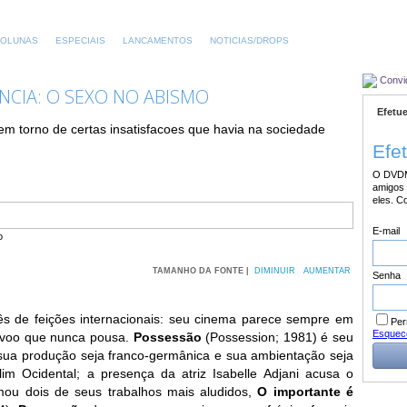
OLUNAS
ESPECIAIS
LANCAMENTOS
NOTICIAS/DROPS
Convi
NCIA: O SEXO NO ABISMO
Efetue
 torno de certas insatisfacoes que havia na sociedade
Efe
O DVDM
amigos 
eles. C
E-mail
TAMANHO DA FONTE |
DIMINUIR
AUMENTAR
Senha
ês de feições internacionais: seu cinema parece sempre em
Per
Esquec
m voo que nunca pousa.
Possessão
(Possession; 1981) é seu
 sua produção seja franco-germânica e sua ambientação seja
im Ocidental; a presença da atriz Isabelle Adjani acusa o
lmou dois de seus trabalhos mais aludidos,
O importante é