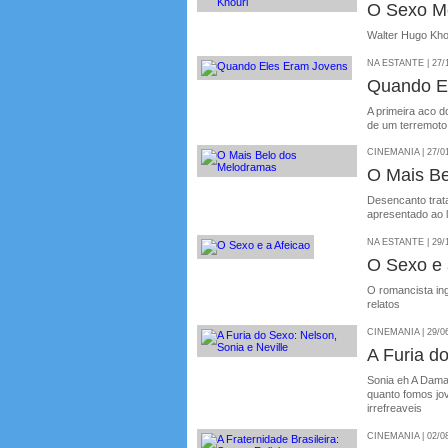
O Sexo Me
Walter Hugo Kho
NA ESTANTE | 27/
Quando E
A primeira aco d
de um terremoto
CINEMANIA | 27/0
O Mais B
Desencanto trat
apresentado ao l
NA ESTANTE | 29/
O Sexo e 
O romancista in
relatos
CINEMANIA | 29/0
A Furia do
Sonia eh A Dama
quanto fomos jo
irrefreaveis
CINEMANIA | 02/0