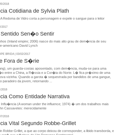
05/2018
a Cotidiana de Sylvia Plath
 A Redoma de Vidro corta a personagem e expele o sangue para o leitor
2/2017
Sentido Sen�o Sentir
hos (Inland empire; 2006) nasce do mais alto grau de dem�ncia de seu
rte-americano David Lynch
E BRIDA | 03/02/2017
e Fora de S�rie
ng), um guarda-costas aposentado, com dem�ncia, muda-se para uma
o entre a China, a R�ssia e a Cor�ia do Norte. L� fica pr�ximo de uma
nova vizinha. Quando a garota � sequestrada por bandidos de uma gangue,
o paradeiro da jovem, retornando ...
1/2016
ia Como Entidade Narrativa
Influ�ncia (A woman under the influence; 1974) � um dos trabalhos mais
ohn Cassavetes: merecidamente
07/2016
a Vital Segundo Robbe-Grillet
n Robbe-Grillet, a que ao corpo deixou de corresponder, a libido transborda, e