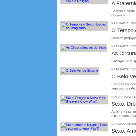
A Fraterni
Secreto e diret
brasileiro
NA ESTANTE | 04/
O Tempo e
Orlando prop�e
NA ESTANTE | 24/
As Circun
Gast�o Cruls � 
NA ESTANTE | 30/
O Belo Ve
Com O Segundo S
feminino no s�c
NOS CINEMAS | 15
Sexo, Dro
Ao ler criticas
n�o recomenda
CINEMA COM RUBE
Sexo, Amo