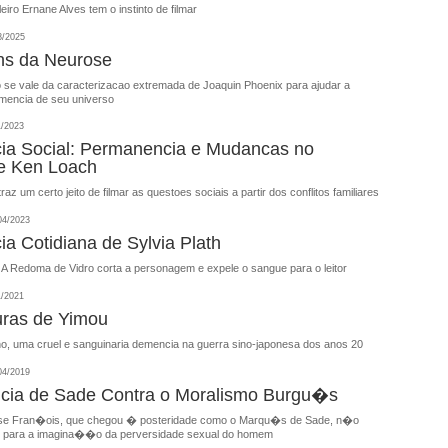
eiro Ernane Alves tem o instinto de filmar
8/2025
ns da Neurose
e vale da caracterizacao extremada de Joaquin Phoenix para ajudar a
mencia de seu universo
1/2023
a Social: Permanencia e Mudancas no
e Ken Loach
raz um certo jeito de filmar as questoes sociais a partir dos conflitos familiares
04/2023
a Cotidiana de Sylvia Plath
 A Redoma de Vidro corta a personagem e expele o sangue para o leitor
1/2021
uras de Yimou
o, uma cruel e sanguinaria demencia na guerra sino-japonesa dos anos 20
04/2019
ia de Sade Contra o Moralismo Burgu�s
nse Fran�ois, que chegou � posteridade como o Marqu�s de Sade, n�o
s para a imagina��o da perversidade sexual do homem