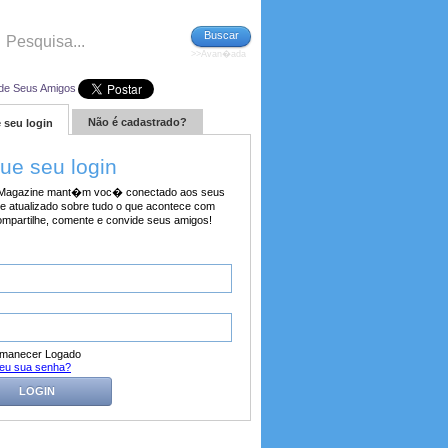
Buscar
>>Avan�ada
de Seus Amigos
Não é cadastrado?
 seu login
tue seu login
agazine mant�m voc� conectado aos seus
e atualizado sobre tudo o que acontece com
ompartilhe, comente e convide seus amigos!
manecer Logado
eu sua senha?
LOGIN