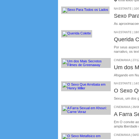
� esta libido q
NA ESTANTE | 10/
Sexo Para
As aproximacoes
NA ESTANTE | 18/
Querida C
Por seus aspect
narrativo, os tex
CINEMANIA | 27/1
Um dos M
Afogando em Num
NA ESTANTE | 14/
O Sexo Qu
Sexus, um dos 
CINEMANIA | 26/0
A Farra S
Em O convite ao
ampla liberdade
CINEMANIA | 04/0