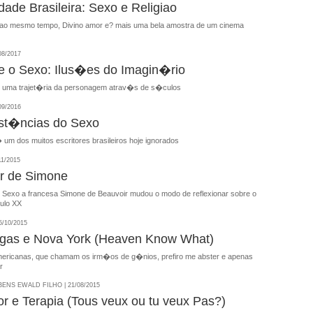
dade Brasileira: Sexo e Religiao
o ao mesmo tempo, Divino amor e? mais uma bela amostra de um cinema
08/2017
 o Sexo: Ilus�es do Imagin�rio
 uma trajet�ria da personagem atrav�s de s�culos
09/2016
st�ncias do Sexo
um dos muitos escritores brasileiros hoje ignorados
11/2015
r de Simone
exo a francesa Simone de Beauvoir mudou o modo de reflexionar sobre o
ulo XX
/10/2015
gas e Nova York (Heaven Know What)
 americanas, que chamam os irm�os de g�nios, prefiro me abster e apenas
r
NS EWALD FILHO | 21/08/2015
r e Terapia (Tous veux ou tu veux Pas?)