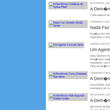
NA ESTANTE | 29/
A Dem�nci
Cada palavra de
CINEMANIA | 28/1
Nada Faz 
Imp�rio dos Son
realizador, o no
CINEMA COM FELIP
Um Agent
Ding (Sammo Hu
long�nqua regi�
estudante, sua 
Ding vai atr�s d
CINEMANIA | 04/1
A Dem�nc
Uma Mulher Sob 
estimados de J
NA ESTANTE | 21/
A Dem�nci
Ma mente de Alai