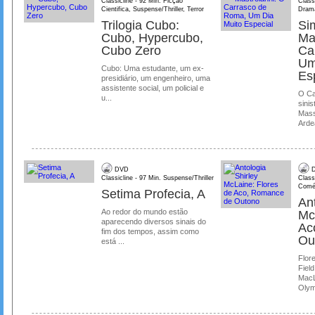
Classicline - 92 Min. Ficção
Class
Cientifica, Suspense/Thriller, Terror
Dram
Trilogia Cubo:
Si
Cubo, Hypercubo,
Ma
Cubo Zero
Ca
Um
Cubo: Uma estudante, um ex-
Es
presidiário, um engenheiro, uma
assistente social, um policial e
O Ca
u...
sinis
Mass
Ardea
DVD
D
Classicline - 97 Min. Suspense/Thriller
Class
Comé
Setima Profecia, A
Ant
Ao redor do mundo estão
Mc
aparecendo diversos sinais do
Ac
fim dos tempos, assim como
Ou
está ...
Flore
Field
MacL
Olymp