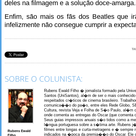
deles na filmagem e a solução doce-amarga.
Enfim, são mais os fãs dos Beatles que irã
infelizmente não consegue cumprir a expecta
TA
SOBRE O COLUNISTA:
Rubens Ewald Filho � jornalista formado pela Univ
Santos (UniSantos), al�m de ser o mais conhecido
respeitados cr�ticos de cinema brasileiro. Trabal
comunica��o do pa�s, entre eles Rede Globo, S
Cultura, revista Veja e Folha de S�o Paulo, al�m 
onde comenta as entregas do Oscar (que comenta 
Seus guias impressos anuais s�o tidos como a me
l�ngua portuguesa sobre a s�tima arte. Rubens j� 
filmes entre longas e curta-metragens e � sempre re
Rubens Ewald
indicados na �poca da premia��o do Oscar. Ele c
Filho