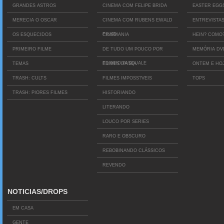
GRANDES ASTROS
CINEMA COM FELIPE BRIDA
EASTER EGG
MERECIA O OSCAR
CINEMA COM RUBENS EWALD
ENTREVISTA
FILHO
OS ESQUECIDOS
CINEMANIA
HEIN? COMO
PRIMEIRO FILME
DE TUDO UM POUCO POR
MEMÓRIA D
EDINHO PASQUALE
TEMAS
FILMES DA BIA
ONTEM E HO
TRASH: CULTS
FILMES IMPOSS?VEIS
TOPS
TRASH: PIORES FILMES
HISTORIANDO
LITERANDO
LOUCO POR SERIES
RARO E OBSCURO
REBOBINANDO CLÁSSICOS
REVENDO
NOTICIAS/DROPS
EM CASA
GENTE