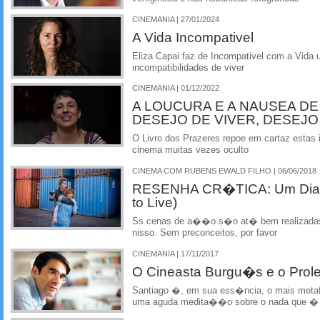
CINEMANIA | 27/01/2024
A Vida Incompativel
Eliza Capai faz de Incompativel com a Vida
incompatibilidades de viver
CINEMANIA | 01/12/2022
A LOUCURA E A NAUSEA DE
DESEJO DE VIVER, DESEJ
O Livro dos Prazeres repoe em cartaz estas
cinema muitas vezes oculto
CINEMA COM RUBENS EWALD FILHO | 06/06/2018
RESENHA CR�TICA: Um Dia P
to Live)
Ss cenas de a��o s�o at� bem realizadas,
nisso. Sem preconceitos, por favor
CINEMANIA | 17/11/2017
O Cineasta Burgu�s e o Prolet
Santiago �, em sua ess�ncia, o mais metaf�
uma aguda medita��o sobre o nada que � 