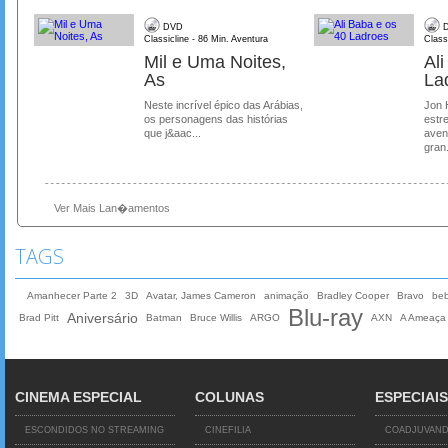
DVD
D
Classicline - 86 Min. Aventura
Class
Mil e Uma Noites,
Al
As
La
Neste incrível épico das Arábias,
Jon 
os personagens das histórias
estre
que j&aac...
aven
gran.
Ver Mais Lan�amentos
TAGS
Amanhecer Parte 2
3D
Avatar, James Cameron
animação
Bradley Cooper
Bravo
be
Blu-ray
Aniversário
Brad Pitt
Batman
Bruce Willis
ARGO
AXN
A Ameaça 
CINEMA ESPECIAL
COLUNAS
ESPECIAIS
ESCONDIDOS NO STREAMING
CINEFILIA
COADJUVAN