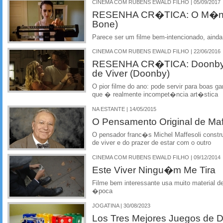
CINEMA COM RUBENS EWALD FILHO | 05/09/2017
RESENHA CR�TICA: O M�nimo
Bone)
Parece ser um filme bem-intencionado, ainda 
CINEMA COM RUBENS EWALD FILHO | 22/06/2016
RESENHA CR�TICA: Doonby: 
de Viver (Doonby)
O pior filme do ano: pode servir para boas g
que � realmente incompet�ncia art�stica
NA ESTANTE | 14/05/2015
O Pensamento Original de Maf
O pensador franc�s Michel Maffesoli constru
de viver e do prazer de estar com o outro
CINEMA COM RUBENS EWALD FILHO | 09/12/2014
Este Viver Ningu�m Me Tira
Filme bem interessante usa muito material
�poca
JOGATINA | 30/08/2023
Los Tres Mejores Juegos de D