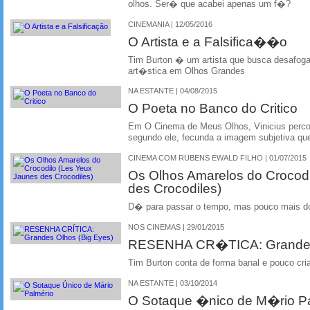
olhos. Ser� que acabei apenas um f�?
CINEMANIA | 12/05/2016
O Artista e a Falsifica��o
Tim Burton � um artista que busca desafoga
art�stica em Olhos Grandes
NA ESTANTE | 04/08/2015
O Poeta no Banco do Critico
Em O Cinema de Meus Olhos, Vinicius percor
segundo ele, fecunda a imagem subjetiva que
CINEMA COM RUBENS EWALD FILHO | 01/07/2015
Os Olhos Amarelos do Crocodi
des Crocodiles)
D� para passar o tempo, mas pouco mais do
NOS CINEMAS | 29/01/2015
RESENHA CR�TICA: Grandes 
Tim Burton conta de forma banal e pouco cria
NA ESTANTE | 03/10/2014
O Sotaque �nico de M�rio P