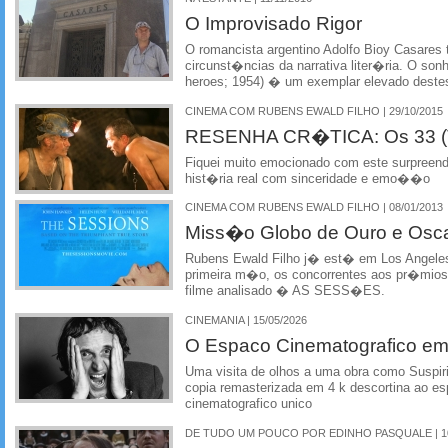
O Improvisado Rigor
O romancista argentino Adolfo Bioy Casare
circunst�ncias da narrativa liter�ria. O so
heroes; 1954) � um exemplar elevado dest
CINEMA COM RUBENS EWALD FILHO | 29/10/2015
RESENHA CR�TICA: Os 33 (T
Fiquei muito emocionado com este surpreend
hist�ria real com sinceridade e emo��o
CINEMA COM RUBENS EWALD FILHO | 08/01/2013
Miss�o Globo de Ouro e Oscar
Rubens Ewald Filho j� est� em Los Angeles 
primeira m�o, os concorrentes aos pr�mios 
filme analisado � AS SESS�ES.
CINEMANIA | 15/05/2026
O Espaco Cinematografico em
Uma visita de olhos a uma obra como Suspiri
copia remasterizada em 4 k descortina ao e
cinematografico unico
DE TUDO UM POUCO POR EDINHO PASQUALE | 10