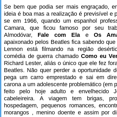
Se bem que podia ser mais engraçado, en
ideia é boa mas a realização é previsível e
se em 1966, quando um espanhol professo
Camara, que ficou famoso por seu trab
Almodóvar,
Fale com Ela
e
Os Ama
apaixonado pelos Beatles fica sabendo que
Lennon está filmando na região desért
comédia de guerra chamado
Como eu Ven
Richard Lester, aliás o único que ele fez fo
Beatles. Não quer perder a oportunidade d
pega um carro emprestado e sai em dire
carona a um adolescente problemático (em pa
feito pelo hoje adulto e envelhecido
cabeleireira. A viagem tem brigas, pr
hospedagem, pequenos romances, encontr
morangos , menino doente e assim por di