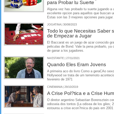
para Probar tu Suerte
Alguna vez has probado tu suerte jugando a
excelente opcion para aquellos que buscan una
Estas son las 3 mejores opciones para jugar.
JOGATINA | 30/08/2023
Todo lo que Necesitas Saber s
de Empezar a Jugar
El Baccarat es un juego de azar conocido gra
peliculas de Bond. Vale la pena probarlo, ya
de ganar a los jugadores.
NA ESTANTE | 27/11/2021
Quando Eles Eram Jovens
A primeira aco do livro Como a geraCAo sexo
Hollywood se trata de um terremoto acontec
fevereiro de 1971
CINEMANIA | 29/10/2019
A Crise Pol?tica e a Crise Hu
O diretor argentino Sebastian Borensztein ce
odisseia dos tontos (La odisea de los giles
estourou a crise econ?mica do pais em 2001