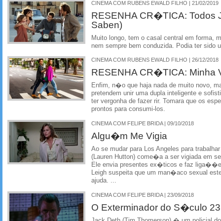
CINEMA COM RUBENS EWALD FILHO | 21/02/2019
RESENHA CR�TICA: Todos J
Saben)
Muito longo, tem o casal central em forma, 
nem sempre bem conduzida. Podia ter sido um 
CINEMA COM RUBENS EWALD FILHO | 26/12/2018
RESENHA CR�TICA: Minha V
Enfim, n�o que haja nada de muito novo, m
pretendem unir uma dupla inteligente e sof
ter vergonha de fazer rir. Tomara que os es
prontos para consumi-los.
CINEMA COM FELIPE BRIDA | 09/10/2018
Algu�m Me Vigia
Ao se mudar para Los Angeles para trabalha
(Lauren Hutton) come�a a ser vigiada em se
Ele envia presentes ex�ticos e faz liga��e
Leigh suspeita que um man�aco sexual este
ajuda. ...
CINEMA COM FELIPE BRIDA | 23/09/2018
O Exterminador do S�culo 23
Jack Deth (Tim Thomerson) � um policial do