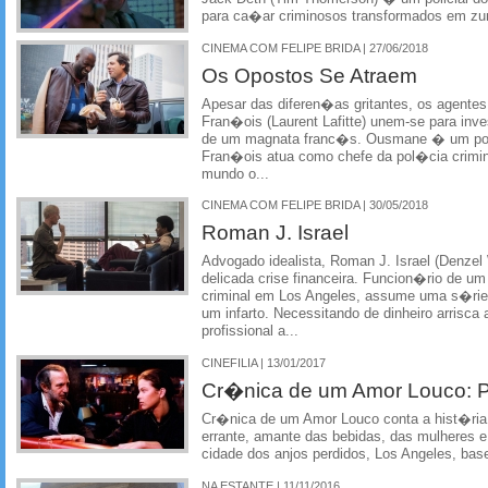
para ca�ar criminosos transformados em zu
CINEMA COM FELIPE BRIDA | 27/06/2018
Os Opostos Se Atraem
Apesar das diferen�as gritantes, os agente
Fran�ois (Laurent Lafitte) unem-se para inv
de um magnata franc�s. Ousmane � um poli
Fran�ois atua como chefe da pol�cia crimin
mundo o...
CINEMA COM FELIPE BRIDA | 30/05/2018
Roman J. Israel
Advogado idealista, Roman J. Israel (Denzel
delicada crise financeira. Funcion�rio de u
criminal em Los Angeles, assume uma s�rie
um infarto. Necessitando de dinheiro arrisc
profissional a...
CINEFILIA | 13/01/2017
Cr�nica de um Amor Louco: 
Cr�nica de um Amor Louco conta a hist�ria 
errante, amante das bebidas, das mulheres e 
cidade dos anjos perdidos, Los Angeles, ba
NA ESTANTE | 11/11/2016