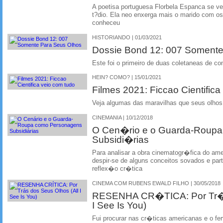
A poetisa portuguesa Florbela Espanca se 
t?dio. Ela neo enxerga mais o marido com 
conheceu
HISTORIANDO | 01/03/2021
Dossie Bond 12: 007 Somente
Este foi o primeiro de duas coletaneas de co
HEIN? COMO? | 15/01/2021
Filmes 2021: Ficcao Cientifica
Veja algumas das maravilhas que seus olhos
CINEMANIA | 10/12/2018
O Cen�rio e o Guarda-Roup
Subsidi�rias
Para analisar a obra cinematogr�fica do am
despir-se de alguns conceitos sovados e part
reflex�o cr�tica
CINEMA COM RUBENS EWALD FILHO | 30/05/2018
RESENHA CR�TICA: Por Tr�s 
I See Is You)
Fui procurar nas cr�ticas americanas e o fer