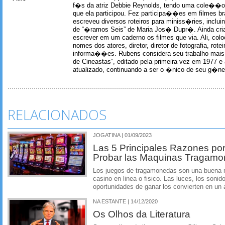
f�s da atriz Debbie Reynolds, tendo uma cole��o 
que ela participou. Fez participa��es em filmes br
escreveu diversos roteiros para miniss�ries, incl
de “�ramos Seis” de Maria Jos� Dupr�. Ainda c
escrever em um caderno os filmes que via. Ali, col
nomes dos atores, diretor, diretor de fotografia, rotei
informa��es. Rubens considera seu trabalho mais 
de Cineastas”, editado pela primeira vez em 1977 e 
atualizado, continuando a ser o �nico de seu g�ner
RELACIONADOS
JOGATINA | 01/09/2023
Las 5 Principales Razones por
Probar las Maquinas Tragam
Los juegos de tragamonedas son una buena m
casino en linea o fisico. Las luces, los soni
oportunidades de ganar los convierten en un a
NA ESTANTE | 14/12/2020
Os Olhos da Literatura