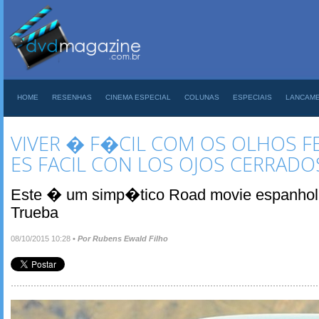
HOME
RESENHAS
CINEMA ESPECIAL
COLUNAS
ESPECIAIS
LANCAM
VIVER � F�CIL COM OS OLHOS FE
ES FACIL CON LOS OJOS CERRADO
Este � um simp�tico Road movie espanhol, 
Trueba
08/10/2015 10:28
•
Por Rubens Ewald Filho