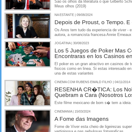
Sao os olhos da literatura o que Gilberto Sc
Meus olhos (2019)
NA ESTANTE | 09/08/2024
Depois de Proust, o Tempo. E
Os Anos tem tudo da experiencia de viver - e d
autora, a romancista francesa Annie Erneaux
JOGATINA | 30/08/2023
Los 5 Juegos de Poker Mas 
Encontraras en los Casinos e
El poker es un gran atractivo en casinos de 
fisicos como en linea. Si estas interesado en
una de estas variantes
CINEMA COM RUBENS EWALD FILHO | 04/11/2014
RESENHA CR�TICA: Los Nobl
Quebram a Cara (Nosotros Lo
Este filme mexicano de bom s� tem a ideia p
CINEMANIA | 15/03/2024
A Fome das Imagens
Fome de Viver esta cheio de ligeirezas supe
vertiginosa e nas nebulosas fotograficas